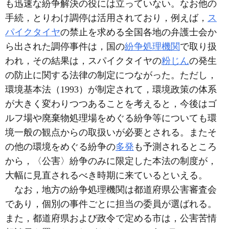
も迅速な紛争解決の役には立っていない。なお他の
手続，とりわけ調停は活用されており，例えば，
ス
パイクタイヤ
の禁止を求める全国各地の弁護士会か
ら出された調停事件は，国の
紛争処理機関
で取り扱
われ，その結果は，スパイクタイヤの
粉じん
の発生
の防止に関する法律の制定につながった。ただし，
環境基本法（1993）が制定されて，環境政策の体系
が大きく変わりつつあることを考えると，今後はゴ
ルフ場や廃棄物処理場をめぐる紛争等についても環
境一般の観点からの取扱いが必要とされる。またそ
の他の環境をめぐる紛争の
多発
も予測されるところ
から，〈公害〉紛争のみに限定した本法の制度が，
大幅に見直されるべき時期に来ているといえる。
なお，地方の紛争処理機関は都道府県公害審査会
であり，個別の事件ごとに担当の委員が選ばれる。
また，都道府県および政令で定める市は，公害苦情