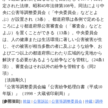
定された法律。昭和45年法律第108号。同法により中
央に公害等調整委員会（「中央委員会」などとよ
ぶ）が設置され（3条）、都道府県は条例で定めると
ころにより都道府県公害審査会（「審査会」などと
よぶ）を置くことができる（13条）。中央委員会
は、人の健康または生活環境に著しい公害被害が生
じ、その被害が相当多数の者に及ぶような紛争、お
よび二つ以上の都道府県にわたり広域的な見地から
解決する必要があるような紛争などを管轄し（24条1
項）、審査会はそれ以外の紛争を管轄する（同2
項）。
［淡路剛久］
『公害等調整委員会編『公害紛争処理白書（平成10
年版）』（1998・大蔵省印刷局）』
[参照項目]
|
斡旋
|
公害訴訟
|
公害等調整委員会
|
仲裁
|
調停