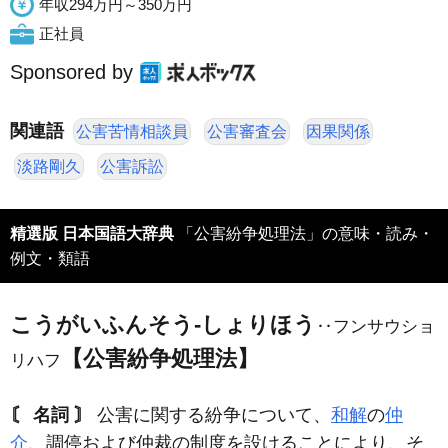
年収294万円～350万円
正社員
Sponsored by
関連語
公害苦情相談員
公害審査会
因果関係
淡路剛久
公害訴訟
精選版 日本国語大辞典
「公害紛争処理法」の意味・読み・
例文・類語
こうがいふんそう‐しょりほう
‥フンサウショ
【公害紛争処理法】
リハフ
〘 名詞 〙
公害に関する紛争について、
和解
の
仲
介
、調停および仲裁の制度を設けることにより、そ