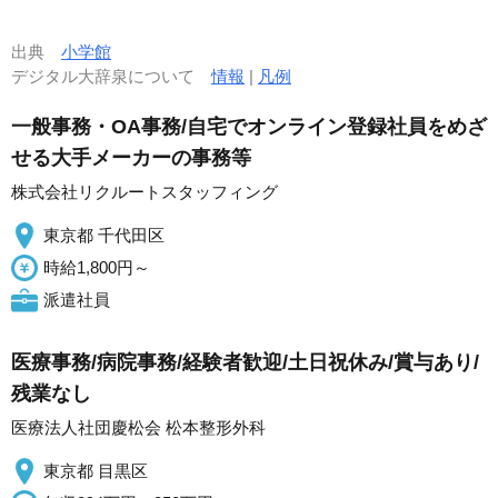
出典
小学館
デジタル大辞泉について
情報
|
凡例
一般事務・OA事務/自宅でオンライン登録社員をめざ
せる大手メーカーの事務等
株式会社リクルートスタッフィング
東京都 千代田区
時給1,800円～
派遣社員
医療事務/病院事務/経験者歓迎/土日祝休み/賞与あり/
残業なし
医療法人社団慶松会 松本整形外科
東京都 目黒区