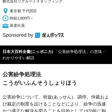
株式会社リクルートスタッフィング
東京都 千代田区
時給1,800円～
派遣社員
Sponsored by
日本大百科全書(ニッポニカ)
「公害紛争処理法」の意味・
わかりやすい解説
公害紛争処理法
こうがいふんそうしょりほう
公害紛争について、斡旋(あっせん)、調停、仲裁およ
び裁定の制度を設けることなどにより、紛争の迅速
かつ適正な解決を図ることを目的として1970年に制