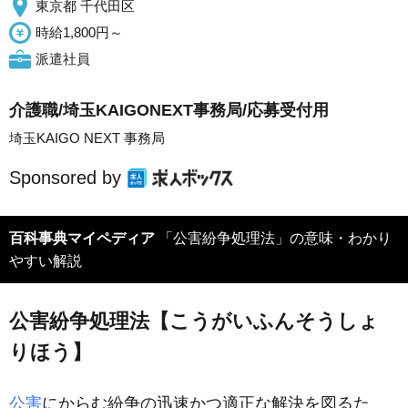
東京都 千代田区
時給1,800円～
派遣社員
介護職/埼玉KAIGONEXT事務局/応募受付用
埼玉KAIGO NEXT 事務局
Sponsored by
百科事典マイペディア
「公害紛争処理法」の意味・わかり
やすい解説
公害紛争処理法【こうがいふんそうしょ
りほう】
公害
にからむ紛争の迅速かつ適正な解決を図るた