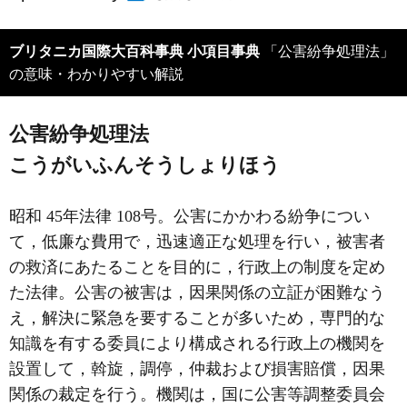
ブリタニカ国際大百科事典 小項目事典
「公害紛争処理法」
の意味・わかりやすい解説
公害紛争処理法
こうがいふんそうしょりほう
昭和 45年法律 108号。公害にかかわる紛争につい
て，低廉な費用で，迅速適正な処理を行い，被害者
の救済にあたることを目的に，行政上の制度を定め
た法律。公害の被害は，因果関係の立証が困難なう
え，解決に緊急を要することが多いため，専門的な
知識を有する委員により構成される行政上の機関を
設置して，斡旋，調停，仲裁および損害賠償，因果
関係の裁定を行う。機関は，国に公害等調整委員会