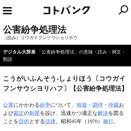
公害紛争処理法
（読み）コウガイフンソウショリホウ
デジタル大辞泉
「公害紛争処理法」の意味・読み・例文・
類語
こうがいふんそう‐しょりほう〔コウガイ
フンサウシヨリハフ〕【公害紛争処理法】
公害
にかかわる
紛争
について、
斡旋
・
調停
・
仲裁
お
よび
裁定
の
制度
を設け、迅速かつ適正な
解決
を図る
ことを
目的
とする
法律
。昭和45年（1970）
施行
。