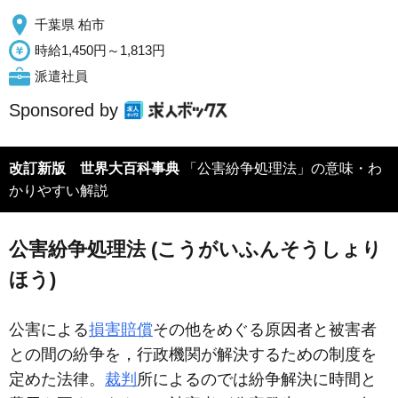
千葉県 柏市
時給1,450円～1,813円
派遣社員
Sponsored by
改訂新版 世界大百科事典
「公害紛争処理法」の意味・わ
かりやすい解説
公害紛争処理法 (こうがいふんそうしょり
ほう)
公害による
損害賠償
その他をめぐる原因者と被害者
との間の紛争を，行政機関が解決するための制度を
定めた法律。
裁判
所によるのでは紛争解決に時間と