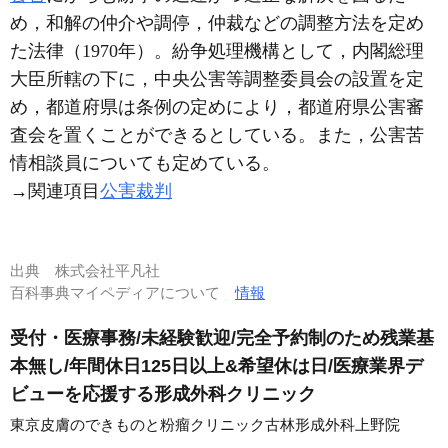
め，和解の仲介や調停，仲裁などの調整方法を定め
た法律（1970年）。紛争処理機構として，内閣総理
大臣所轄の下に，中央公害等調整委員会の設置を定
め，都道府県は条例の定めにより，都道府県公害審
査会を置くことができるとしている。また，公害苦
情相談員についても定めている。
→関連項目
公害裁判
出典
株式会社平凡社
百科事典マイペディアについて
情報
受付・医療事務/未経験歓迎/完全予約制のため残業基
本無し/年間休日125日以上&希望休は日/医療業界デ
ビューを応援する形成外科クリニック
東京皮膚のできものと粉瘤クリニック古林形成外科上野院