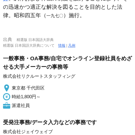
の迅速かつ適正な解決を図ることを目的とした法
律。昭和四五年（
）施行。
一九七〇
出典
精選版 日本国語大辞典
精選版 日本国語大辞典について
情報
|
凡例
一般事務・OA事務/自宅でオンライン登録社員をめざ
せる大手メーカーの事務等
株式会社リクルートスタッフィング
東京都 千代田区
時給1,800円～
派遣社員
受発注事務/データ入力などの事務です
株式会社ジェイウェイブ