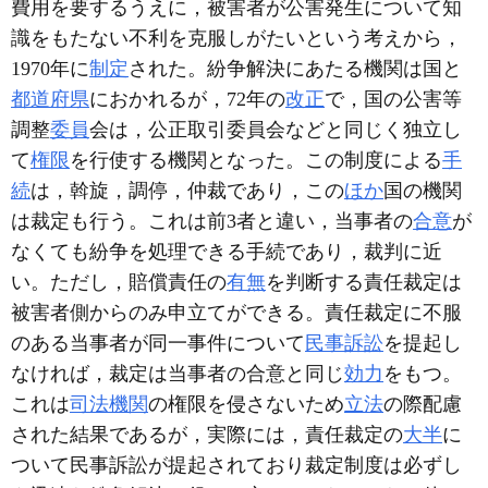
費用を要するうえに，被害者が公害発生について知
識をもたない不利を克服しがたいという考えから，
1970年に
制定
された。紛争解決にあたる機関は国と
都道府県
におかれるが，72年の
改正
で，国の公害等
調整
委員
会は，公正取引委員会などと同じく独立し
て
権限
を行使する機関となった。この制度による
手
続
は，斡旋，調停，仲裁であり，この
ほか
国の機関
は裁定も行う。これは前3者と違い，当事者の
合意
が
なくても紛争を処理できる手続であり，裁判に近
い。ただし，賠償責任の
有無
を判断する責任裁定は
被害者側からのみ申立てができる。責任裁定に不服
のある当事者が同一事件について
民事訴訟
を提起し
なければ，裁定は当事者の合意と同じ
効力
をもつ。
これは
司法機関
の権限を侵さないため
立法
の際配慮
された結果であるが，実際には，責任裁定の
大半
に
ついて民事訴訟が提起されており裁定制度は必ずし