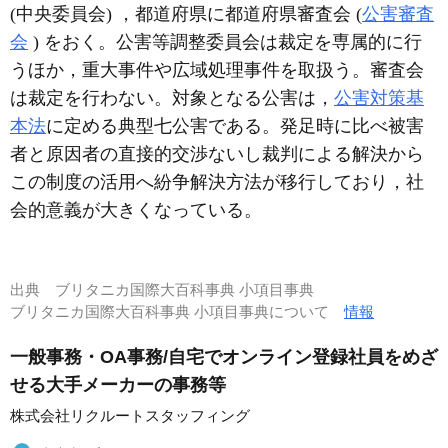
(中央委員会) ，都道府県に都道府県審査会 (
公害審査
会
) をおく。公害等調整委員会は裁定を専属的に行
うほか，重大事件や広域処理事件を取扱う。審査会
は裁定を行わない。対象となる公害は，
公害対策基
本法
に定める典型七公害である。発足時に比べ被害
者と原因者の直接的交渉ないし裁判による解決から
この制度の活用へ紛争解決方法が移行しており，社
会的意義が大きくなっている。
出典
ブリタニカ国際大百科事典 小項目事典
ブリタニカ国際大百科事典 小項目事典について
情報
一般事務・OA事務/自宅でオンライン登録社員をめざ
せる大手メーカーの事務等
株式会社リクルートスタッフィング