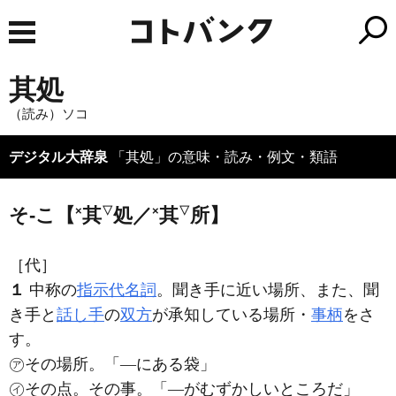
其処
（読み）ソコ
デジタル大辞泉
「其処」の意味・読み・例文・類語
×
▽
×
▽
そ‐こ【
其
処／
其
所】
［代］
１
中称の
指示代名詞
。聞き手に近い場所、また、聞
き手と
話し手
の
双方
が承知している場所・
事柄
をさ
す。
㋐その場所。「―にある袋」
㋑その点。その事。「―がむずかしいところだ」