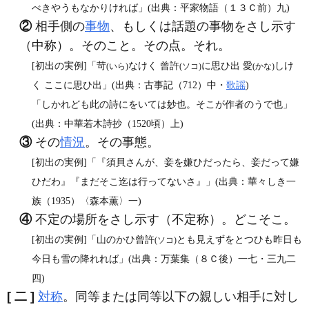
べきやうもなかりければ」(出典：平家物語（１３Ｃ前）九)
②
相手側の
事物
、もしくは話題の事物をさし示す
（中称）。そのこと。その点。それ。
[初出の実例]「苛
なけく 曾許
に思ひ出 愛
しけ
(いら)
(ソコ)
(かな)
く ここに思ひ出」(出典：古事記（712）中・
歌謡
)
「しかれども此の詩にをいては妙也。そこが作者のうで也」
(出典：中華若木詩抄（1520頃）上)
③
その
情況
。その事態。
[初出の実例]「『須貝さんが、妾を嫌ひだったら、妾だって嫌
ひだわ』『まだそこ迄は行ってないさ』」(出典：華々しき一
族（1935）〈森本薫〉一)
④
不定の場所をさし示す（不定称）。どこそこ。
[初出の実例]「山のかひ曾許
とも見えずをとつひも昨日も
(ソコ)
今日も雪の降れれば」(出典：万葉集（８Ｃ後）一七・三九二
四)
[ 二 ]
対称
。同等または同等以下の親しい相手に対し