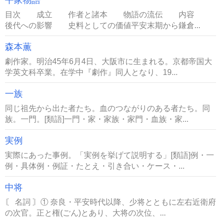
平家物語
目次 成立 作者と諸本 物語の流伝 内容
後代への影響 史料としての価値平安末期から鎌倉...
森本薫
劇作家。明治45年6月4日、大阪市に生まれる。京都帝国大
学英文科卒業。在学中『劇作』同人となり、19...
一族
同じ祖先から出た者たち。血のつながりのある者たち。同
族。一門。[類語]一門・家・家族・家門・血族・家...
実例
実際にあった事例。「実例を挙げて説明する」[類語]例・一
例・具体例・例証・たとえ・引き合い・ケース・...
中将
〘 名詞 〙① 奈良・平安時代以降、少将とともに左右近衛府
の次官。正と権(ごん)とあり、大将の次位、...