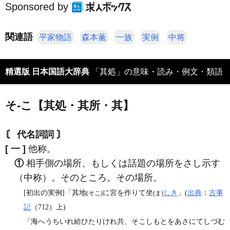
Sponsored by
関連語
平家物語
森本薫
一族
実例
中将
精選版 日本国語大辞典
「其処」の意味・読み・例文・類語
そ‐こ【其処・其所・其】
〘 代名詞詞 〙
[ 一 ]
他称。
①
相手側の場所、もしくは話題の場所をさし示す
（中称）。そのところ。その場所。
[初出の実例]「其地
に宮を作りて坐
しき
」(
出典
：
古事
(そこ)
(ま)
記
（712）上)
「海へうちいれ給ひたりけれ共、そこしもとをあさにてしづむ