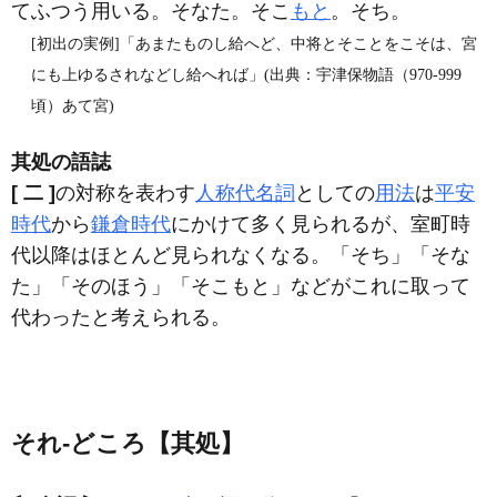
てふつう用いる。そなた。そこ
もと
。そち。
[初出の実例]「あまたものし給へど、中将とそことをこそは、宮
にも上ゆるされなどし給へれば」(出典：宇津保物語（970‐999
頃）あて宮)
其処の語誌
[ 二 ]
の対称を表わす
人称代名詞
としての
用法
は
平安
時代
から
鎌倉時代
にかけて多く見られるが、室町時
代以降はほとんど見られなくなる。「そち」「そな
た」「そのほう」「そこもと」などがこれに取って
代わったと考えられる。
それ‐どころ【其処】