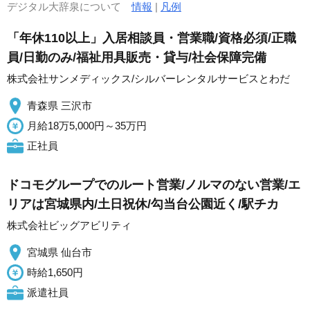
デジタル大辞泉について
情報
|
凡例
「年休110以上」入居相談員・営業職/資格必須/正職
員/日勤のみ/福祉用具販売・貸与/社会保障完備
株式会社サンメディックス/シルバーレンタルサービスとわだ
青森県 三沢市
月給18万5,000円～35万円
正社員
ドコモグループでのルート営業/ノルマのない営業/エ
リアは宮城県内/土日祝休/勾当台公園近く/駅チカ
株式会社ビッグアビリティ
宮城県 仙台市
時給1,650円
派遣社員