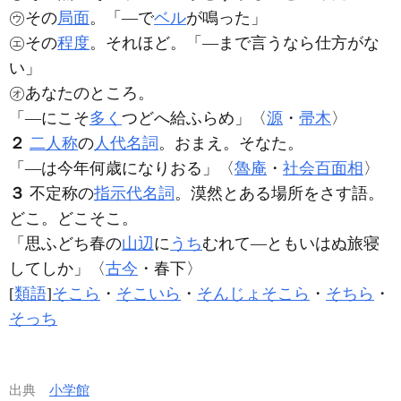
㋒その
局面
。「―で
ベル
が鳴った」
㋓その
程度
。それほど。「―まで言うなら仕方がな
い」
㋔あなたのところ。
「―にこそ
多く
つどへ給ふらめ」〈
源
・
帚木
〉
２
二人称
の
人代名詞
。おまえ。そなた。
「―は今年何歳になりおる」〈
魯庵
・
社会百面相
〉
３
不定称の
指示代名詞
。漠然とある場所をさす語。
どこ。どこそこ。
「思ふどち春の
山辺
に
うち
むれて―ともいはぬ旅寝
してしか」〈
古今
・春下〉
[
類語
]
そこら
・
そこいら
・
そんじょそこら
・
そちら
・
そっち
出典
小学館