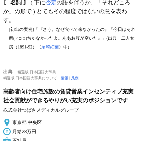
〘 名詞 〙
( 下に
否定
の語を伴うか、「それどころ
か」の形で ) とてもその程度ではないの意を表わ
す。
[初出の実例]「『さう。なぜ食べて来なかったの』『今日はそれ
所
ぢゃなかったよ。ああお腹が空いた』」(出典：二人女
(ドコロ)
房（1891‐92）〈
尾崎紅葉
〉中)
出典
精選版 日本国語大辞典
精選版 日本国語大辞典について
情報
|
凡例
高齢者向け住宅施設の賃貸営業インセンティブ充実
社会貢献ができるやりがい充実のポジションです
株式会社つばさメディカルグループ
東京都 中央区
月給28万円
正社員