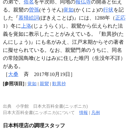
の弟で、
俗名
を平次郎、同地の
報仏寺
の開基と伝え
る。親鸞の
曽孫
(そうそん)
覚如
(かくにょ)の
行状
を記
した『
慕帰絵詞
(ぼきえことば)』には、1288年（
正応
1）冬に
上洛
(じょうらく)し、親鸞から伝えられた法
義を覚如に教示したことがみえている。『歎異抄(た
んにしょう)』にも名がみえ、江戸末期からその著者
に擬せられている。なお、親鸞門弟のうちに、同名
の常陸国鳥喰(とりはみ)に住した唯円（生没年不詳）
がある。
［
大桑
斉 2017年10月19日］
[参照項目]
|
覚如
|
親鸞
|
歎異抄
出典
小学館 日本大百科全書(ニッポニカ)
日本大百科全書(ニッポニカ)について
情報
|
凡例
日本料理店の調理スタッフ