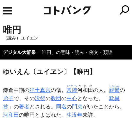
唯円
（読み）ユイエン
デジタル大辞泉
「唯円」の意味・読み・例文・類語
ゆいえん〔ユイヱン〕【唯円】
ひたち
かわだ
しんらん
鎌倉中期の
浄土真宗
の僧。
常陸
河和田
の人。
親鸞
の
弟子
で、その
没後
の
教団
の
中心
となった。「
歎異
抄
」の
著者
とされる。
同名
の
門弟
がいたことから、
河和田
の唯円とよばれた。
生没年
未詳。