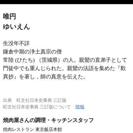
唯円
ゆいえん
生没年不詳
鎌倉中期の浄土真宗の僧
常陸 (ひたち) （茨城県）の人。親鸞の直弟子として
門徒中でも重んじられた。親鸞の法語を集めた『歎
異抄』を著し，師の真意を伝えた。
出典
旺文社日本史事典 三訂版
旺文社日本史事典 三訂版について
情報
焼肉屋さんの調理・キッチンスタッフ
焼肉レストラン 東京飯店本館