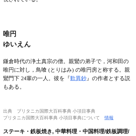
唯円
ゆいえん
鎌倉時代の浄土真宗の僧。親鸞の弟子で，河和田の
唯円に対し，鳥喰 (とりはみ) の唯円房と称する。親
鸞門下 24輩の一人。彼を『
歎異鈔
』の作者とする説
もある。
出典
ブリタニカ国際大百科事典 小項目事典
ブリタニカ国際大百科事典 小項目事典について
情報
ステーキ・鉄板焼き, 中華料理・中国料理/鉄板調理/