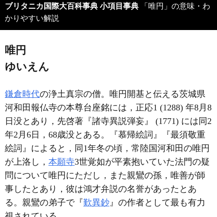
ブリタニカ国際大百科事典 小項目事典
「唯円」の意味・わ
かりやすい解説
唯円
ゆいえん
鎌倉時代
の浄土真宗の僧。唯円開基と伝える茨城県
河和田報仏寺の本尊台座銘には，正応1 (1288) 年8月8
日没とあり，先啓著『諸寺異説弾妄』 (1771) には同2
年2月6日，68歳没とある。『慕帰絵詞』『最須敬重
絵詞』によると，同1年冬の頃，常陸国河和田の唯円
が上洛し，
本願寺
3世覚如が平素抱いていた法門の疑
問について唯円にただし，また親鸞の孫，唯善が師
事したとあり，彼は鴻才弁説の名誉があったとあ
る。親鸞の弟子で『
歎異鈔
』の作者として最も有力
視されている。