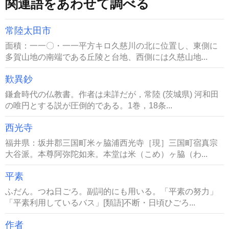
関連語をあわせて調べる
常陸太田市
面積：一一〇・一一平方キロ久慈川の北に位置し、東側に
多賀山地の南端である丘陵と台地、西側には久慈山地...
歎異鈔
鎌倉時代の仏教書。作者は未詳だが，常陸 (茨城県) 河和田
の唯円とする説が圧倒的である。1巻，18条...
西光寺
福井県：坂井郡三国町米ヶ脇浦西光寺［現］三国町宿真宗
大谷派。本尊阿弥陀如来。本堂は米（こめ）ヶ脇（わ...
平素
ふだん。つね日ごろ。副詞的にも用いる。「平素の努力」
「平素利用しているバス」[類語]不断・日頃ひごろ...
作者