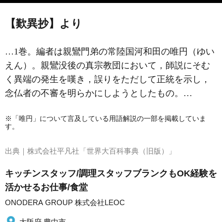
【歎異抄】より
…1巻。編者は親鸞門弟の常陸国河和田の唯円（ゆい
えん）。親鸞没後の真宗教団において，師説にそむ
く異端の発生を嘆き，誤りをただして正統を示し，
念仏者の不審を明らかにしようとしたもの。…
※「唯円」について言及している用語解説の一部を掲載していま
す。
出典｜
株式会社平凡社「世界大百科事典（旧版）」
キッチンスタッフ/調理スタッフブランクもOK経験を
活かせるお仕事/食堂
ONODERA GROUP 株式会社LEOC
大阪府 豊中市