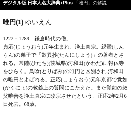
デジタル版 日本人名大辞典+Plus
「唯円」の解説
唯円(1)
ゆいえん
1222－1289
鎌倉時代の僧。
貞応(じょうおう)元年生まれ。浄土真宗。親鸞(しん
らん)の弟子で「歎異抄(たんにしょう)」の著者とさ
れる。常陸(ひたち)(茨城県)河和田(かわだ)に報仏寺
をひらく。鳥喰(とりばみ)の唯円と区別され,河和田
の唯円とよばれる。正応(しょうおう)元年京都で覚如
(かくにょ)の教義上の質問にこたえた。また覚如の叔
父唯善を浄土真宗に改宗させたという。正応2年2月6
日死去。68歳。