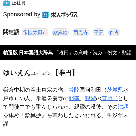
正社員
Sponsored by
関連語
常陸太田市
歎異鈔
西光寺
平素
作者
精選版 日本国語大辞典
「唯円」の意味・読み・例文・類語
ゆいえん
【唯円】
ユイヱン
鎌倉中期の浄土真宗の僧。
常陸
国河和田（
茨城県
水
戸市）の人。常陸泉慶寺の
開基
。
親鸞
の
直弟子
とし
て門徒中でも重んじられた。親鸞の没後、その
法語
を集め「歎異抄」を著わしたといわれる。生没年未
詳。