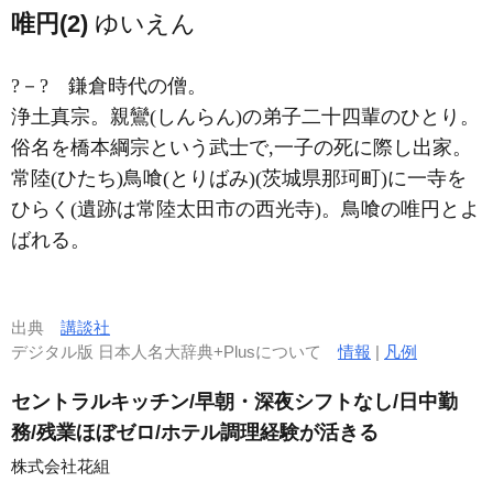
唯円(2)
ゆいえん
?－?
鎌倉時代の僧。
浄土真宗。親鸞(しんらん)の弟子二十四輩のひとり。
俗名を橋本綱宗という武士で,一子の死に際し出家。
常陸(ひたち)鳥喰(とりばみ)(茨城県那珂町)に一寺を
ひらく(遺跡は常陸太田市の西光寺)。鳥喰の唯円とよ
ばれる。
出典
講談社
デジタル版 日本人名大辞典+Plusについて
情報
|
凡例
セントラルキッチン/早朝・深夜シフトなし/日中勤
務/残業ほぼゼロ/ホテル調理経験が活きる
株式会社花組