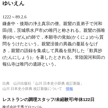
ゆいえん
1222～89.2.6
鎌倉中・後期の浄土真宗の僧。親鸞の直弟子で河和
田(現，茨城県水戸市)の唯円と称される。親鸞の孫唯
善(ゆいぜん)の師で，本願寺の覚如(かくにょ)から質
問をうけたという。親鸞没後の異義の蔓延をなげ
き，親鸞の語録を集成して異義を批判した「歎異抄
(たんにしょう)」を著したとされる。常陸国河和田の
報仏寺は唯円の遺跡という。
出典
山川出版社「山川 日本史小辞典 改訂新版」
山川 日本史小辞典 改訂新版について
情報
レストランの調理スタッフ/未経験可/年休122日
株式会社千秀グローバル