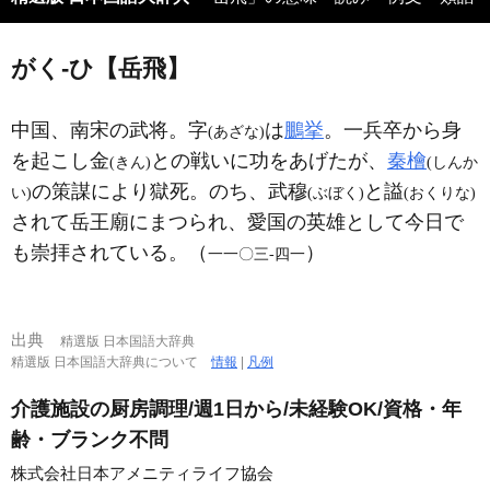
がく‐ひ【岳飛】
中国、南宋の武将。字
は
鵬挙
。一兵卒から身
(あざな)
を起こし金
との戦いに功をあげたが、
秦檜
(きん)
(しんか
の策謀により獄死。のち、武穆
と謚
い)
(ぶぼく)
(おくりな)
されて岳王廟にまつられ、愛国の英雄として今日で
も崇拝されている。（
）
一一〇三‐四一
出典
精選版 日本国語大辞典
精選版 日本国語大辞典について
情報
|
凡例
介護施設の厨房調理/週1日から/未経験OK/資格・年
齢・ブランク不問
株式会社日本アメニティライフ協会