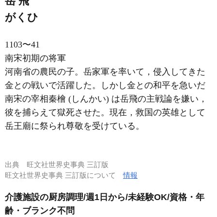
岳 飛
がくひ
1103〜41
南宋初期の将軍
河南省の農民の子。岳家軍を率いて，侵入してきた
金との戦いで活躍した。しかし金との和平を急いだ
南宋の宰相秦檜 (しんかい) は岳飛の主戦論を嫌い，
彼を捕らえて獄死させた。現在，救国の英雄として
岳王廟に祭られ尊敬を受けている。
出典
旺文社世界史事典 三訂版
旺文社世界史事典 三訂版について
情報
介護施設の厨房調理/週1日から/未経験OK/資格・年
齢・ブランク不問