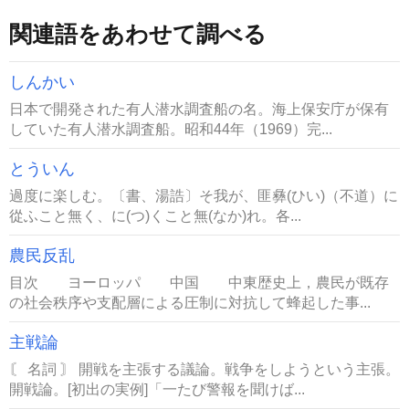
関連語をあわせて調べる
しんかい
日本で開発された有人潜水調査船の名。海上保安庁が保有
していた有人潜水調査船。昭和44年（1969）完...
とういん
過度に楽しむ。〔書、湯誥〕そ我が、匪彝(ひい)（不道）に
從ふこと無く、に(つ)くこと無(なか)れ。各...
農民反乱
目次 ヨーロッパ 中国 中東歴史上，農民が既存
の社会秩序や支配層による圧制に対抗して蜂起した事...
主戦論
〘 名詞 〙 開戦を主張する議論。戦争をしようという主張。
開戦論。[初出の実例]「一たび警報を聞けば...