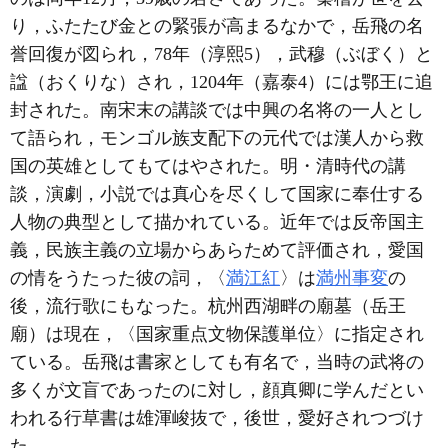
り，ふたたび金との緊張が高まるなかで，岳飛の名
誉回復が図られ，78年（淳熙5），武穆（ぶぼく）と
諡（おくりな）され，1204年（嘉泰4）には鄂王に追
封された。南宋末の講談では中興の名将の一人とし
て語られ，モンゴル族支配下の元代では漢人から救
国の英雄としてもてはやされた。明・清時代の講
談，演劇，小説では真心を尽くして国家に奉仕する
人物の典型として描かれている。近年では反帝国主
義，民族主義の立場からあらためて評価され，愛国
の情をうたった彼の詞，〈
満江紅
〉は
満州事変
の
後，流行歌にもなった。杭州西湖畔の廟墓（岳王
廟）は現在，〈国家重点文物保護単位〉に指定され
ている。岳飛は書家としても有名で，当時の武将の
多くが文盲であったのに対し，顔真卿に学んだとい
われる行草書は雄渾峻抜で，後世，愛好されつづけ
た。