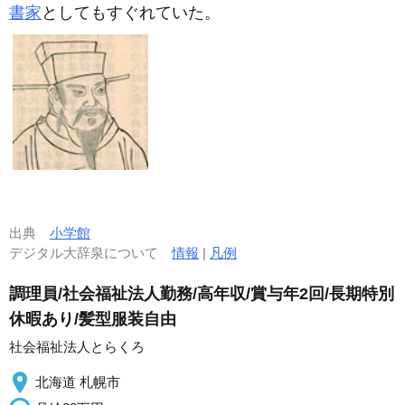
書家
としてもすぐれていた。
出典
小学館
デジタル大辞泉について
情報
|
凡例
調理員/社会福祉法人勤務/高年収/賞与年2回/長期特別
休暇あり/髪型服装自由
社会福祉法人とらくろ
北海道 札幌市