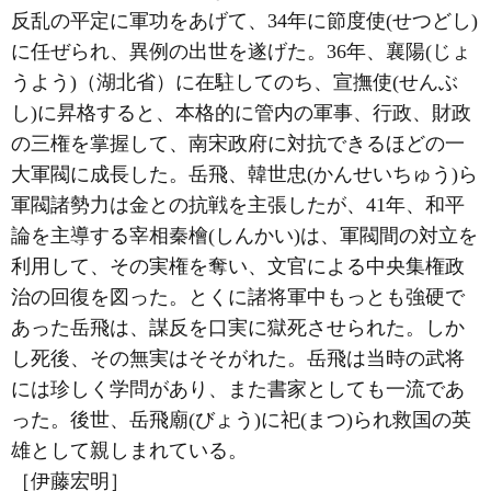
反乱の平定に軍功をあげて、34年に節度使(せつどし)
に任ぜられ、異例の出世を遂げた。36年、襄陽(じょ
うよう)（湖北省）に在駐してのち、宣撫使(せんぶ
し)に昇格すると、本格的に管内の軍事、行政、財政
の三権を掌握して、南宋政府に対抗できるほどの一
大軍閥に成長した。岳飛、韓世忠(かんせいちゅう)ら
軍閥諸勢力は金との抗戦を主張したが、41年、和平
論を主導する宰相秦檜(しんかい)は、軍閥間の対立を
利用して、その実権を奪い、文官による中央集権政
治の回復を図った。とくに諸将軍中もっとも強硬で
あった岳飛は、謀反を口実に獄死させられた。しか
し死後、その無実はそそがれた。岳飛は当時の武将
には珍しく学問があり、また書家としても一流であ
った。後世、岳飛廟(びょう)に祀(まつ)られ救国の英
雄として親しまれている。
［伊藤宏明］