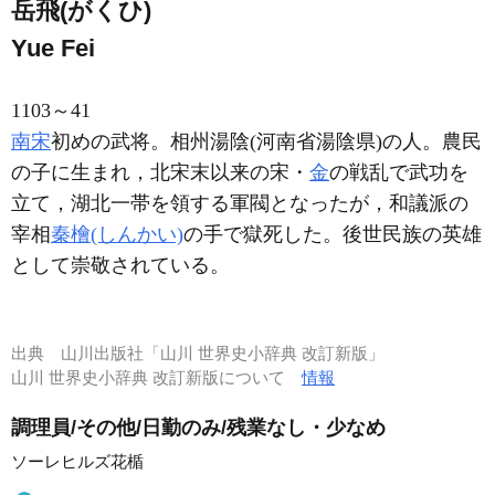
岳飛(がくひ)
Yue Fei
1103～41
南宋
初めの武将。相州湯陰(河南省湯陰県)の人。農民
の子に生まれ，北宋末以来の宋・
金
の戦乱で武功を
立て，湖北一帯を領する軍閥となったが，和議派の
宰相
秦檜(しんかい)
の手で獄死した。後世民族の英雄
として崇敬されている。
出典
山川出版社「山川 世界史小辞典 改訂新版」
山川 世界史小辞典 改訂新版について
情報
調理員/その他/日勤のみ/残業なし・少なめ
ソーレヒルズ花楯