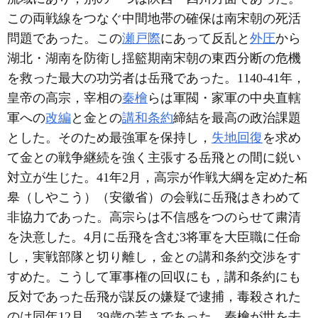
この両戦線をつなぐ中間地帯の確保は南宋朝の死活
問題であった。この
瀬戸際
にあって反乱と
外圧
から
湖北・湖南を防衛し揺籃期南宋朝の東西分断の危機
を救った最大の功労者は岳飛であった。1140-41年，
皇帝の高宗，宰相の
秦檜
らは軍閥・家軍の中央直轄
軍への
改編
と金との
講和条約
締結を最高の政治課題
とした。そのため最強軍を保持し，
失地回復
を求め
て金との戦争継続を強く主張する岳飛との間に鋭い
対立が生じた。41年2月，高宗が作戦大綱を定めた柘
皋（しやこう）（安徽省）の会戦に岳飛はきわめて
非協力であった。高宗らは不信感をつのらせて粛清
を決意した。4月に岳飛を含む3将軍を大臣職に任命
し，実戦部隊と切り離し，金との講和条約交渉をす
すめた。こうして軍事権の回収にも，講和条約にも
反対であった岳飛が謀反の嫌疑で逮捕，毒殺された
のは同年12月，39歳の若さであった。秦檜が世を去