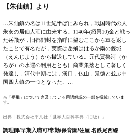
【朱仙鎮】より
…朱仙鎮の名は11世紀半ばにみられ，戦国時代の人
朱亥の居仙人荘に由来する。1140年(紹興10)金と戦っ
た岳飛が，旧都開封を指呼に望むここから軍を返し
たことで有名だが，実際は岳飛ははるか南の偃城
（えんじよう）から撤退している。元代賈魯河（か
ろが）の水運の利用とともに商業集落として著しく
発達し，清代中期には，漢口，仏山，景徳と並ぶ中
国四大鎮の一つとなった。…
※「岳飛」について言及している用語解説の一部を掲載していま
す。
出典｜
株式会社平凡社「世界大百科事典（旧版）」
調理師/早期入職可/常勤/保育園/佐屋 名鉄尾西線