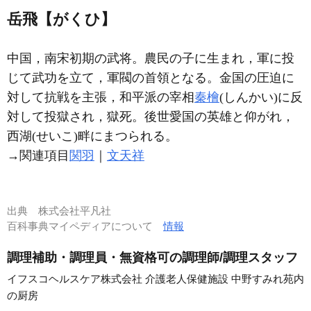
岳飛【がくひ】
中国，南宋初期の武将。農民の子に生まれ，軍に投
じて武功を立て，軍閥の首領となる。金国の圧迫に
対して抗戦を主張，和平派の宰相
秦檜
(しんかい)に反
対して投獄され，獄死。後世愛国の英雄と仰がれ，
西湖(せいこ)畔にまつられる。
→関連項目
関羽
｜
文天祥
出典
株式会社平凡社
百科事典マイペディアについて
情報
調理補助・調理員・無資格可の調理師/調理スタッフ
イフスコヘルスケア株式会社 介護老人保健施設 中野すみれ苑内
の厨房