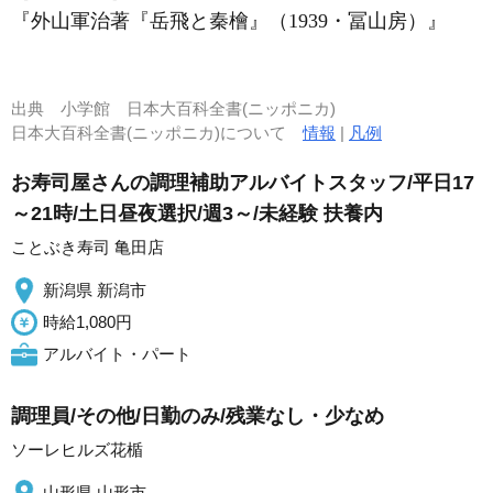
『外山軍治著『岳飛と秦檜』（1939・冨山房）』
出典
小学館 日本大百科全書(ニッポニカ)
日本大百科全書(ニッポニカ)について
情報
|
凡例
お寿司屋さんの調理補助アルバイトスタッフ/平日17
～21時/土日昼夜選択/週3～/未経験 扶養内
ことぶき寿司 亀田店
新潟県 新潟市
時給1,080円
アルバイト・パート
調理員/その他/日勤のみ/残業なし・少なめ
ソーレヒルズ花楯
山形県 山形市