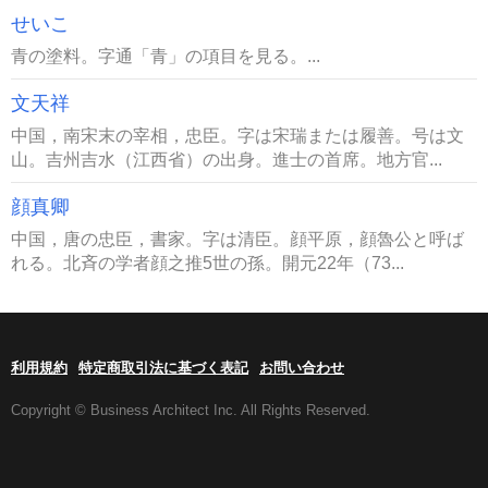
せいこ
青の塗料。字通「青」の項目を見る。...
文天祥
中国，南宋末の宰相，忠臣。字は宋瑞または履善。号は文
山。吉州吉水（江西省）の出身。進士の首席。地方官...
顔真卿
中国，唐の忠臣，書家。字は清臣。顔平原，顔魯公と呼ば
れる。北斉の学者顔之推5世の孫。開元22年（73...
利用規約
特定商取引法に基づく表記
お問い合わせ
Copyright © Business Architect Inc. All Rights Reserved.