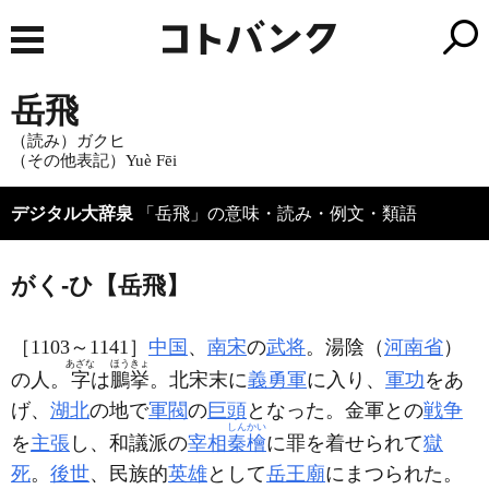
岳飛
（読み）ガクヒ
（その他表記）Yuè Fēi
デジタル大辞泉
「岳飛」の意味・読み・例文・類語
がく‐ひ【岳飛】
［1103～1141］
中国
、
南宋
の
武将
。湯陰（
河南省
）
あざな
ほうきょ
の人。
字
は
鵬挙
。北宋末に
義勇軍
に入り、
軍功
をあ
げ、
湖北
の地で
軍閥
の
巨頭
となった。金軍との
戦争
しんかい
を
主張
し、和議派の
宰相
秦檜
に罪を着せられて
獄
死
。
後世
、民族的
英雄
として
岳王廟
にまつられた。