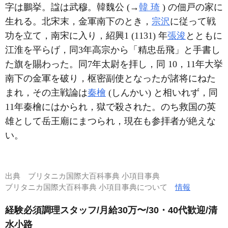
字は鵬挙。諡は武穆。韓魏公 (→
韓 琦
) の佃戸の家に
生れる。北宋末，金軍南下のとき，
宗沢
に従って戦
功を立て，南宋に入り，紹興1 (1131) 年
張浚
とともに
江淮を平らげ，同3年高宗から「精忠岳飛」と手書し
た旗を賜わった。同7年太尉を拝し，同 10，11年大挙
南下の金軍を破り，枢密副使となったが諸将にねた
まれ，その主戦論は
秦檜
(しんかい) と相いれず，同
11年秦檜にはかられ，獄で殺された。のち救国の英
雄として岳王廟にまつられ，現在も参拝者が絶えな
い。
出典
ブリタニカ国際大百科事典 小項目事典
ブリタニカ国際大百科事典 小項目事典について
情報
経験必須調理スタッフ/月給30万〜/30・40代歓迎/清
水小路