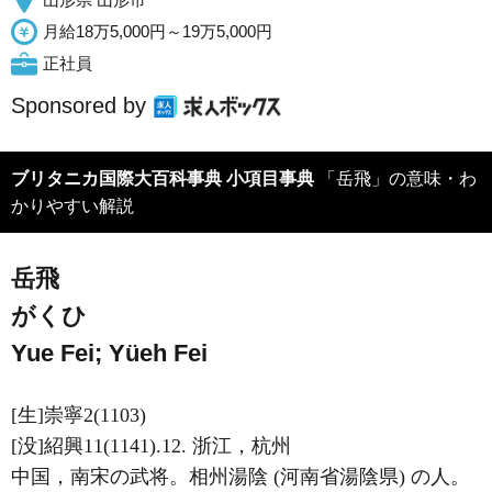
月給18万5,000円～19万5,000円
正社員
Sponsored by
ブリタニカ国際大百科事典 小項目事典
「岳飛」の意味・わ
かりやすい解説
岳飛
がくひ
Yue Fei; Yüeh Fei
[生]崇寧2(1103)
[没]紹興11(1141).12. 浙江，杭州
中国，南宋の武将。相州湯陰 (河南省湯陰県) の人。