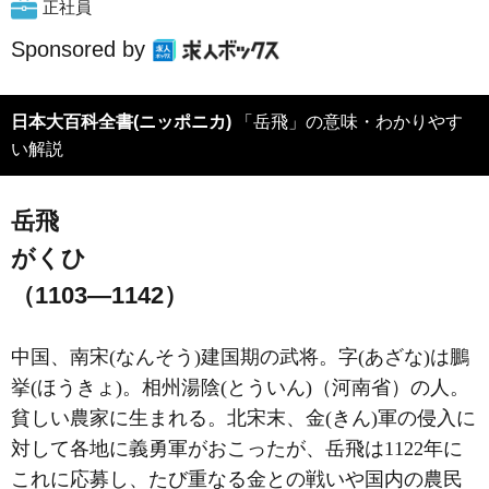
正社員
Sponsored by
日本大百科全書(ニッポニカ)
「岳飛」の意味・わかりやす
い解説
岳飛
がくひ
（1103―1142）
中国、南宋(なんそう)建国期の武将。字(あざな)は鵬
挙(ほうきょ)。相州湯陰(とういん)（河南省）の人。
貧しい農家に生まれる。北宋末、金(きん)軍の侵入に
対して各地に義勇軍がおこったが、岳飛は1122年に
これに応募し、たび重なる金との戦いや国内の農民