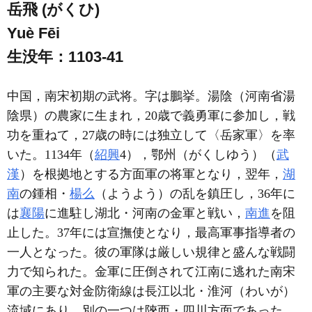
岳飛 (がくひ)
Yuè Fēi
生没年：1103-41
中国，南宋初期の武将。字は鵬挙。湯陰（河南省湯
陰県）の農家に生まれ，20歳で義勇軍に参加し，戦
功を重ねて，27歳の時には独立して〈岳家軍〉を率
いた。1134年（
紹興
4），鄂州（がくしゆう）（
武
漢
）を根拠地とする方面軍の将軍となり，翌年，
湖
南
の鍾相・
楊么
（ようよう）の乱を鎮圧し，36年に
は
襄陽
に進駐し湖北・河南の金軍と戦い，
南進
を阻
止した。37年には宣撫使となり，最高軍事指導者の
一人となった。彼の軍隊は厳しい規律と盛んな戦闘
力で知られた。金軍に圧倒されて江南に逃れた南宋
軍の主要な対金防衛線は長江以北・淮河（わいが）
流域にあり，別の一つは陝西・四川方面であった。