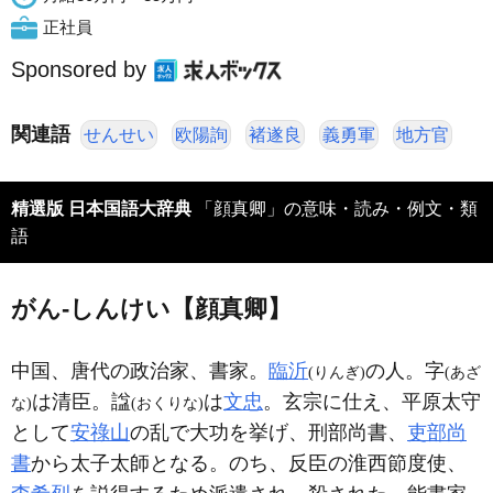
正社員
Sponsored by
関連語
せんせい
欧陽詢
褚遂良
義勇軍
地方官
精選版 日本国語大辞典
「顔真卿」の意味・読み・例文・類
語
がん‐しんけい【顔真卿】
中国、唐代の政治家、書家。
臨沂
の人。字
(りんぎ)
(あざ
は清臣。諡
は
文忠
。玄宗に仕え、平原太守
な)
(おくりな)
として
安祿山
の乱で大功を挙げ、刑部尚書、
吏部尚
書
から太子太師となる。のち、反臣の淮西節度使、