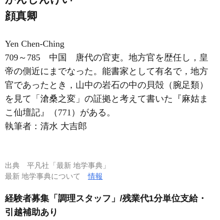
顔真卿
Yen Chen-Ching
709～785 中国 唐代の官吏。地方官を歴任し，皇
帝の側近にまでなった。能書家として有名で，地方
官であったとき，山中の岩石の中の貝殻（腕足類）
を見て「滄桑之変」の証拠と考えて書いた『麻姑
ま
こ
仙壇記』（771）がある。
執筆者：
清水 大吉郎
出典
平凡社「最新 地学事典」
最新 地学事典について
情報
経験者募集「調理スタッフ」/残業代1分単位支給・
引越補助あり