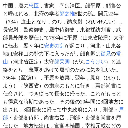
中国，唐の
忠臣
，書家。字は清臣。顔平原，顔魯公
と呼ばれる。北斉の学者
顔之推
5世の孫。開元22年
（734）進士となり，のち，醴泉尉（れいせんい），
長安尉，監察御史，殿中侍御史，東都採訪判官，武
部員外郎を歴任して753年に平原（山東省陵県）太守
に転出。翌々年に
安史の乱
が起こり，河北・山東各
地は安禄山の勢力下に入ったが，顔真卿は
従兄
の
常
山
（河北省正定）太守
顔杲卿
（がん
こうけい
）と連
絡をとり，義軍をあげて唐朝のために気を吐いた。
756年（至徳1），平原を放棄，翌年，鳳翔（ほうし
よう）（陝西省）の粛宗のもとに行き，憲部尚書に
任命され，つき従って長安に帰った。これがもっと
も得意な時期であった。その後の20年間に3回地方に
出され，3回長安に帰って中央政府に入り，刑部・
戸
部
・吏部各侍郎，尚書右丞，刑部・吏部各尚書を歴
任した。地方転出は，宦官李輔国，宰相元載などの