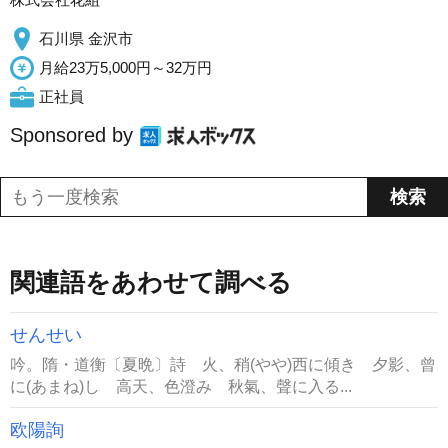
石川県 金沢市
月給23万5,000円～32万円
正社員
Sponsored by
関連語をあわせて調べる
せんせい
吟。隋・道衡〔夏晩〕詩 火、稍(やや)西に傾き 夕影、曾
に(あまね)し 高天、色澄み 秋氣、聲に入る...
欧陽詢