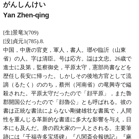
がんしんけい
Yan Zhen-qing
[生]景竜3(709)
[没]貞元1(785).8.
中国，中唐の官吏，軍人，書人。瑯や臨沂（山東
省）の人。字は清臣。号は応方。諡は文忠。26歳で
進士に及第，監察御史，平原太守，憲部尚書などを
歴任し長安に帰った。しかしその後地方官として流
謫（るたく）ののち，蔡州（河南省）の竜興寺で縊
殺された。平原太守だったので「顔平原」，また魯
郡開国公だったので「顔魯公」とも呼ばれる。彼の
書は正統な書法によらない剛健雄壮な書風で，人間
性を重んじる革新的な書道に多大な影響を与え，日
本にも及んだ。唐の四大家の一人とされる。主要筆
跡には『千福寺多宝塔碑』『八関斎会報徳記』『麻