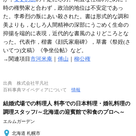
時の権勢家と合わず，政治的地位は不安定であっ
た。李希烈の叛にあい殺された。書は形式的な調和
美よりも，むしろ人間精神の深部にうごめく生命の
抑揚を端的に表現，近代的な書風のよりどころとな
った。代表作，楷書《顔氏家廟碑》，草書《祭姪(さ
いてつ)文稿》《争坐位帖》など。
→関連項目
市河米庵
｜
傅山
｜
柳公権
出典
株式会社平凡社
百科事典マイペディアについて
情報
結婚式場での料理人 料亭での日本料理・婚礼料理の
調理スタッフ/～北海道の迎賓館で和食のプロへ～
エルムガーデン
北海道 札幌市