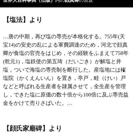
世界大百科事典（旧版）
内の
顔真卿
の言及
【塩法】より
…唐の中期，再び塩の専売が本格化する。755年(天
宝14)の安史の乱による軍費調達のため，河北で顔真
卿が食塩の官売をはじめ，その経験をふまえて758年
(乾元1)，塩鉄使の第五琦（だいごき）が解塩と井
塩，ついで海塩の専売制を断行した。産塩地には榷
塩院（かくえんいん）を置き，亭戸，畦（けい）戸
などと呼ばれる生産者を隷属させて，全生産を管理
し，できた塩に原価の数十倍から100倍に及ぶ専売益
金をかけて売りさばいた。…
【顔氏家廟碑】より