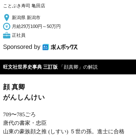
ことぶき寿司 亀田店
新潟県 新潟市
月給29万100円～50万円
正社員
Sponsored by
旺文社世界史事典 三訂版
「顔真卿」の解説
顔 真卿
がんしんけい
709〜785ごろ
唐代の書家・忠臣
山東の豪族顔之推 (しすい) ５世の孫。進士に合格