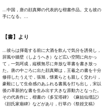
…中国，唐の
顔真卿
の代表的な楷書作品。文も彼の
手になる。…
【書】より
…彼らは揮毫する前に大酒を飲んで気分を誘発し，
屛風や牆壁（しようへき）など広い空間に向かっ
て，一気呵成，縦横無尽に奔放な草書を書き放っ
た。唐の中ごろに出た顔真卿は，王羲之の書を十分
修得したうえで，張旭，懐素らとも親しく交わり，
豪毅にして生命感のあふれる書風を打ち出し，宋以
後の革新的な書を生み出す大きな原動力となった。
その代表作に，楷書の《多宝塔碑》《麻姑仙壇記》
《
顔氏家廟碑
》などがあり，行草の《祭姪文稿》