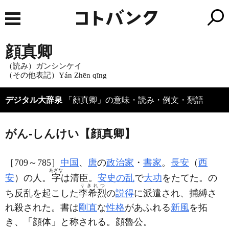
顔真卿
（読み）ガンシンケイ
（その他表記）Yán Zhēn qīng
デジタル大辞泉
「顔真卿」の意味・読み・例文・類語
がん‐しんけい【顔真卿】
［709～785］
中国
、
唐
の
政治家
・
書家
。
長安
（
西
あざな
安
）の人。
字
は清臣。
安史の乱
で
大功
をたてた。の
りきれつ
ち反乱を起こした
李希烈
の
説得
に派遣され、捕縛さ
れ殺された。書は
剛直
な
性格
があふれる
新風
を拓
き、「顔体」と称される。顔魯公。