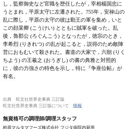
し，監察御史など官職を歴任したが，宰相楊国忠に
うとまれ，平原太守に左遷された。755年，安禄山の
乱に際し，平原の太守の彼は勤王の軍を集め，いと
この顔杲卿 (こうけい) とともに賊軍を破った。乱
後，魯郡公 (ろぐんこう) となったが，徳宗のとき，
李希烈 (りきれつ) の乱が起こると，説得のため敵陣
営におもむいて殺された。書道の大家で，六朝 (りく
ちよう) の王羲之 (おうぎし) の書の典雅と対照的
に，彼の力強さの特色を示し，特に『争座位帖』が
有名。
出典
旺文社世界史事典 三訂版
旺文社世界史事典 三訂版について
情報
無資格可の調理師/調理スタッフ
柏原マルタマフーズ株式会社 フジタ病院内厨房