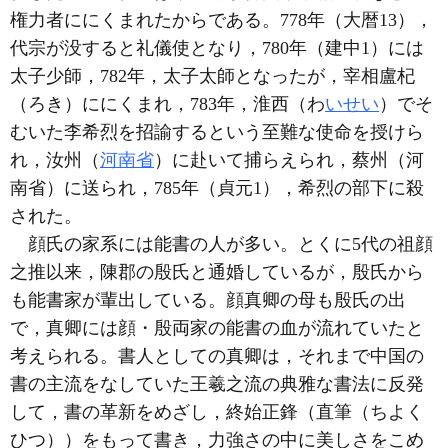
権力者ににくまれたからである。778年（大暦13），
代宗が没すると礼儀使となり，780年（建中1）には
太子少師，782年，太子太師となったが，宰相盧杞
（ろき）ににくまれ，783年，淮西（わ
いせい
）でそ
むいた李希烈を招諭するという至難な使命を授けら
れ，汝州（
河南省
）に赴いて捕らえられ，蔡州（河
南省）に送られ，785年（貞元1），希烈の部下に殺
された。
顔氏の家系には能書の人が多い。とくに5代の祖顔
之推以来，陳郡の殷氏と通婚しているが，殷氏から
も能書家が輩出している。顔真卿の母も殷氏の出
で，真卿には顔・殷両家の能書の血が流れていたと
考えられる。書人としての真卿は，それまで中国の
書の主流をなしていた王羲之流の典雅な書法に反発
して，書の革新をめざし，終始正鋒（直筆（ちよく
ひつ））をもって書き，力強さの中に美しさをこめ