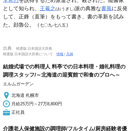
李希烈
を説得するため派遣され、殺された。能書家
として知られ、
王羲之
派の典雅な
書風
に反発
(おうぎし)
して、正鋒（直筆）をもって書き、書の革新を試み
た。顔魯公。（
）
七〇九‐七八五
出典
精選版 日本国語大辞典
精選版 日本国語大辞典について
情報
|
凡例
結婚式場での料理人 料亭での日本料理・婚礼料理の
調理スタッフ/～北海道の迎賓館で和食のプロへ～
エルムガーデン
北海道 札幌市
月給25万円～27万8,800円
正社員
介護老人保健施設の調理師/フルタイム/厨房経験者優