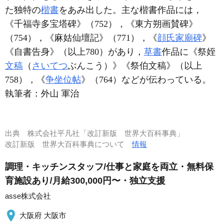
た独特の
楷書
をあみ出した。主な楷書作品には，
《千福寺多宝塔碑》（752），《東方朔画賛碑》
（754），《麻姑仙壇記》（771），《
顔氏家廟碑
》
《自書告身》（以上780）があり，
草書
作品に《祭姪
文稿
（
さいてつ
ぶんこう）》《祭伯文稿》（以上
758），《
争坐位帖
》（764）などが伝わっている。
執筆者：
外山 軍治
出典
株式会社平凡社「改訂新版 世界大百科事典」
改訂新版 世界大百科事典について
情報
調理・キッチンスタッフ/仕事と家庭を両立・無料保
育施設あり/月給300,000円〜・独立支援
asse株式会社
大阪府 大阪市