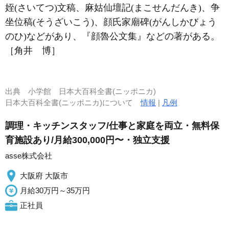
姪(さいてつ)文稿、麻姑仙壇記(まこせんだんき)、争
坐位稿(そうざいこう)、顔氏家廟碑(がんしかびょう
のひ)などがあり、『顔魯公文集』などの著がある。
［角井 博］
出典
小学館 日本大百科全書(ニッポニカ)
日本大百科全書(ニッポニカ)について
情報
|
凡例
調理・キッチンスタッフ/仕事と家庭を両立・無料保
育施設あり/月給300,000円〜・独立支援
asse株式会社
大阪府 大阪市
月給30万円～35万円
正社員