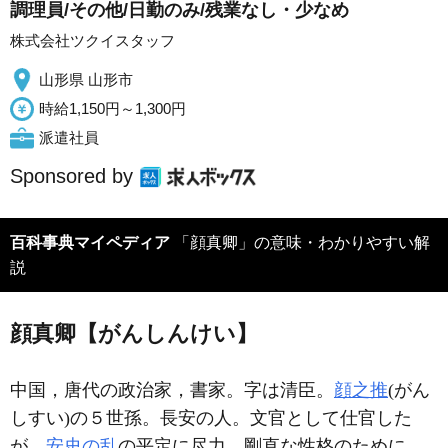
調理員/その他/日勤のみ/残業なし・少なめ
株式会社ツクイスタッフ
山形県 山形市
時給1,150円～1,300円
派遣社員
Sponsored by
百科事典マイペディア
「顔真卿」の意味・わかりやすい解
説
顔真卿【がんしんけい】
中国，唐代の政治家，書家。字は清臣。
顔之推
(がん
しすい)の５世孫。長安の人。文官として仕官した
が，
安史の乱
の平定に尽力。剛直な性格のために，