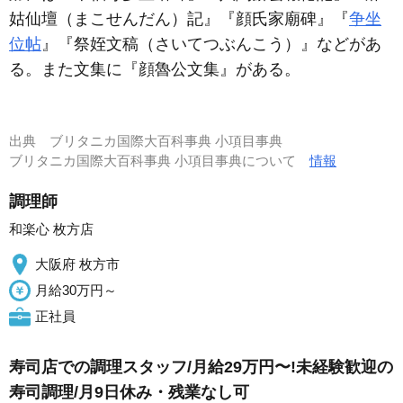
姑仙壇（まこせんだん）記』『顔氏家廟碑』『
争坐
位帖
』『祭姪文稿（さいてつぶんこう）』などがあ
る。また文集に『顔魯公文集』がある。
出典
ブリタニカ国際大百科事典 小項目事典
ブリタニカ国際大百科事典 小項目事典について
情報
調理師
和楽心 枚方店
大阪府 枚方市
月給30万円～
正社員
寿司店での調理スタッフ/月給29万円〜!未経験歓迎の
寿司調理/月9日休み・残業なし可