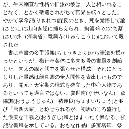
が、生来剛直な性格の旧派の彼は、人と相いれるこ
となく、とかく敬遠されがちで官界を転々とした。
やがて李希烈(りきれつ)謀反のとき、死を覚悟して諭
(さと)しに出向き逆に捕らえられ、拘留3年ののち蔡
(さい)州（河南省）竜興寺(りゅうこうじ)において殺
された。
書は草書の名手張旭(ちょうきょく)から筆法を授か
ったというが、楷行草各体に多肉多骨の書風を創始
した。肉太の線と胴中を張らせた構成、それにどっ
しりした量感は顔真卿の全人間性を表出したもので
あり、開元・天宝期の様式を確立した中心人物であ
るといっても過言ではない。虞世南(ぐせいなん)、欧
陽詢(おうようじゅん)、褚遂良(ちょすいりょう)と並
び「唐四大家」と称せられるが、初唐のころ盛行し
た優美な王羲之(おうぎし)風とはまったく異なる、強
烈な書風を示している。おもな作品に多宝塔碑、祭