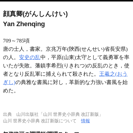
顔真卿(がんしんけい)
Yan Zhenqing
709～785頃
唐の士人，書家。京兆万年(陝西(せんせい)省長安県)
の人。
安史の乱
中，平原(山東)太守として義勇軍を率
いたが失敗。藩鎮李希烈(りきれつ)の反乱のとき，使
者となり反乱軍に捕えられて殺された。
王羲之(おう
ぎし)
の典雅な書風に対し，革新的な力強い書風を始
めた。
出典
山川出版社「山川 世界史小辞典 改訂新版」
山川 世界史小辞典 改訂新版について
情報