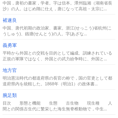
中国，唐初の書家，学者。字は信本。潭州臨湘（湖南省長
沙）の人。はじめ隋に仕え，唐になって高祖・太宗に...
褚遂良
中国、唐代初期の政治家、書家。浙江(せっこう)省杭州(こ
うしゅう)、銭塘(せんとう)の人。字(あざな...
義勇軍
平時から外国との交戦を目的として編成、訓練されている
正規の軍隊ではなく、外国との武力紛争時に、外国と...
地方官
明治憲法時代の都道府県の長官の称で，国の官吏として都
道府県内を統轄した。1868年（明治1）の政体書...
腕足類
目次 形態と機能 生態 古生物 現生種 人
間との関係古生代に繁栄した海生無脊椎動物で，中生...