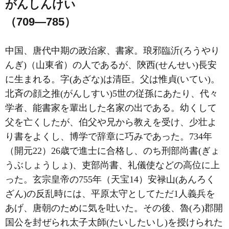
がんしんけい
（709―785）
中国、唐代中期の政治家、書家。琅邪臨沂(ろうやり
んぎ)（山東省）の人であるが、陝西(せんせい)長安
に生まれる。字(あざな)は清臣。父は惟貞(いてい)。
北斉の顔之推(がんしすい)5世の従孫にあたり、代々
学者、能書家を輩出した名家の出である。幼くして
父を亡くしたが、伯父や兄から教えを受け、少壮よ
り書をよくし、博学で辞章に巧みであった。734年
（開元22）26歳で進士に合格し、のち刑部尚書(ぎょ
うぶしょうしょ)、吏部尚書、礼儀使などの高位に上
った。玄宗皇帝の755年（天宝14）安禄山(あんろく
ざん)の反乱時には、平原太守としてただ1人義兵を
あげ、唐朝のために気を吐いた。その後、魯(ろ)郡開
国公を封ぜられ太子太師(たいしたいし)を授けられた