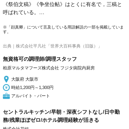
《祭伯文稿》《争坐位帖》はとくに有名で，三稿と
呼ばれている。…
※「顔真卿」について言及している用語解説の一部を掲載していま
す。
出典｜
株式会社平凡社「世界大百科事典（旧版）」
無資格可の調理師/調理スタッフ
柏原マルタマフーズ株式会社 フジタ病院内厨房
大阪府 大阪市
時給1,200円～1,300円
アルバイト・パート
セントラルキッチン/早朝・深夜シフトなし/日中勤
務/残業ほぼゼロ/ホテル調理経験が活きる
株式会社花組