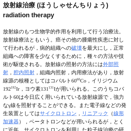
放射線治療 (ほうしゃせんちりょう)
radiation therapy
放射線のもつ生物学的作用を利用して行う治療法。
放射線療法ともいう。癌その他の腫瘍性疾患に対し
て行われるが，病的組織への
破壊
を最大にし，正常
組織への障害を少なくするために，種々の方法や技
術が駆使される。放射線の照射の方法には
外部照
射
，
腔内照射
，組織内照射，内用療法があり，放射
6
0
線源の核種としてはコバルト60
Co，イリジウム
1
9
2
1
3
1
192
Ir，ヨウ素131
Iが用いられる。このうちコバ
ルト60は今日広く用いられている放射線源で，強力
なγ線を照射することができる。また電子線などの発
生装置としては
サイクロトロン
，
リニアック
（
線形
加速器
），ベータトロンなどが用いられるが，とく
に近年，サイクロトロンを利用した粒子線治療の研