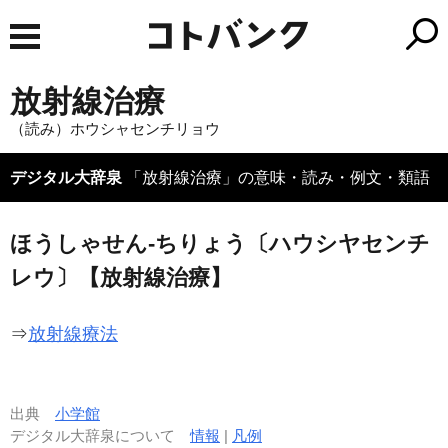
放射線治療
（読み）ホウシャセンチリョウ
デジタル大辞泉
「放射線治療」の意味・読み・例文・類語
ほうしゃせん‐ちりょう〔ハウシヤセンチ
レウ〕【放射線治療】
⇒
放射線療法
出典
小学館
デジタル大辞泉について
情報
|
凡例