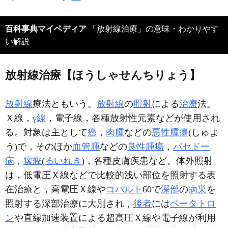
百科事典マイペディア
「放射線治療」の意味・わかりやす
い解説
放射線治療【ほうしゃせんちりょう】
放射線
療法ともいう。
放射線
の
照射
による
治療
法。
Ｘ線，
γ線
，電子線，各種放射性元素などが使用され
る。対象は主として
癌
，
肉腫
などの
悪性腫瘍
(しゅよ
う)で，そのほか
血管腫
などの
良性腫瘍
，
バセドー
病
，
瘰癧
(
るいれき
)，各種皮膚疾患など。体外照射
は，低電圧Ｘ線などで比較的浅い部位を照射する表
在治療と，高電圧Ｘ線や
コバルト
60で
深部
の
病巣
を
照射する深部治療に大別され，
後者
には
ベータトロ
ン
や直線加速装置による超高圧Ｘ線や電子線が利用