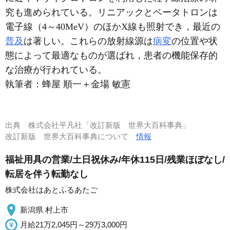
究も進められている。リニアックとベータトロンは
電子線（4～40MeV）のほかX線も照射でき，最近の
普及
は著しい。これらの放射線源は
病変
の位置や状
態によって最適なものが選ばれ，患者の機能保存的
な治療が行われている。
執筆者：
蜂屋 順一＋金場 敏憲
出典
株式会社平凡社「改訂新版 世界大百科事典」
改訂新版 世界大百科事典について
情報
福祉用具の営業/土日祝休み/年休115日/残業ほぼなし/
転居を伴う転勤なし
株式会社はあとふるあたご
新潟県 村上市
月給21万2,045円～29万3,000円