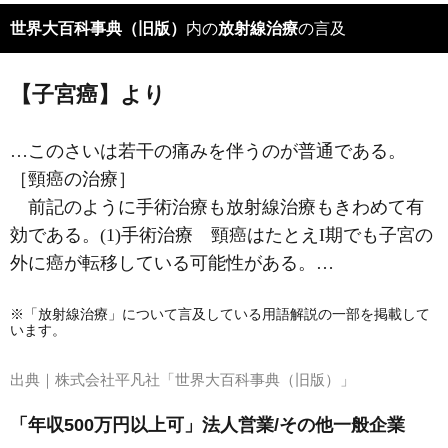
世界大百科事典（旧版）
内の
放射線治療
の言及
【子宮癌】より
…このさいは若干の痛みを伴うのが普通である。
［頸癌の治療］
前記のように手術治療も放射線治療もきわめて有
効である。(1)手術治療 頸癌はたとえI期でも子宮の
外に癌が転移している可能性がある。…
※「放射線治療」について言及している用語解説の一部を掲載して
います。
出典｜
株式会社平凡社「世界大百科事典（旧版）」
「年収500万円以上可」法人営業/その他一般企業