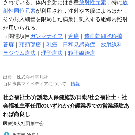
されている。体内照射には各種
放射性元素
，特に
放
射性同位元素
が利用され，注射や内服によるほか，
その封入細管を限局した病巣に刺入する組織内照射
が用いられる。
→関連項目
ガンマナイフ
｜
舌癌
｜
造血幹細胞移植
｜
苔癬
｜
頭頸部癌
｜
乳癌
｜
日和見感染症
｜
放射線科
｜
ラジウム療法
｜
理学療法
｜
粒子線治療
出典
株式会社平凡社
百科事典マイペディアについて
情報
社会福祉士/介護老人保健施設/日勤/社会福祉士・社
会福祉主事任用のいずれか/介護業界での営業経験あ
れば尚良し
医療法人社団創生会