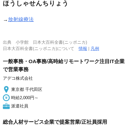
ほうしゃせんちりょう
→
放射線療法
出典
小学館 日本大百科全書(ニッポニカ)
日本大百科全書(ニッポニカ)について
情報
|
凡例
一般事務・OA事務/高時給リモートワーク注目IT企業
で営業事務
アデコ株式会社
東京都 千代田区
時給2,000円～
派遣社員
総合人材サービス企業で提案営業/正社員採用