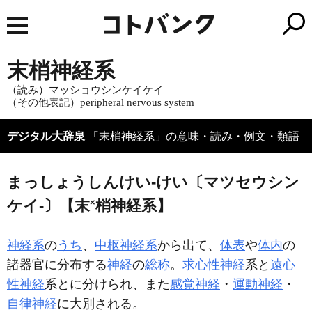
末梢神経系
（読み）マッショウシンケイケイ
（その他表記）peripheral nervous system
デジタル大辞泉
「末梢神経系」の意味・読み・例文・類語
まっしょうしんけい‐けい〔マツセウシン
×
ケイ‐〕【末
梢神経系】
神経系
の
うち
、
中枢神経系
から出て、
体表
や
体内
の
諸器官に分布する
神経
の
総称
。
求心性神経
系と
遠心
性神経
系とに分けられ、また
感覚神経
・
運動神経
・
自律神経
に大別される。