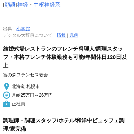
[
類語
]
神経
・
中枢神経系
出典
小学館
デジタル大辞泉について
情報
|
凡例
結婚式場レストランのフレンチ料理人/調理スタッ
フ・本格フレンチ体験勤務も可能/年間休日120日以
上
宮の森フランセス教会
北海道 札幌市
月給25万円～26万円
正社員
調理師・調理スタッフ/ホテル/和洋中ビュッフェ調
理/寮完備