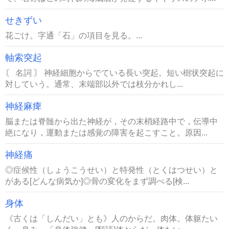
せきずい
花ごけ。字通「石」の項目を見る。...
軸索突起
〘 名詞 〙 神経細胞からでている長い突起。短い樹状突起に
対していう。通常、末端部以外では枝分かれし...
神経麻痺
脳または脊髄から出た神経が，その末梢経路中で，伝導中
絶になり，運動または感覚の障害を起こすこと。原因...
神経痛
◎症候性（しょうこうせい）と特発性（とくはつせい）と
がある[どんな病気か]◎骨の変化をまず調べる[検...
身体
《古くは「しんだい」とも》人のからだ。肉体。体躯たい