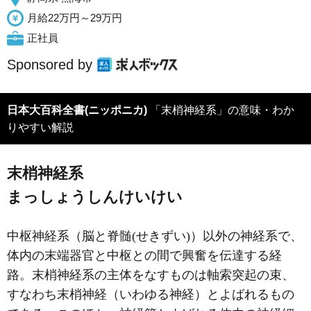
月給22万円～29万円
正社員
Sponsored by
日本大百科全書(ニッポニカ)
「末梢神経系」の意味・わか
りやすい解説
末梢神経系
まっしょうしんけいけい
中枢神経系（脳と脊髄(せきずい)）以外の神経系で、
体内の末端器官と中枢との間で興奮を伝達する経
路。末梢神経系の主体をなすものは軸索突起の束、
すなわち末梢神経（いわゆる神経）とよばれるもの