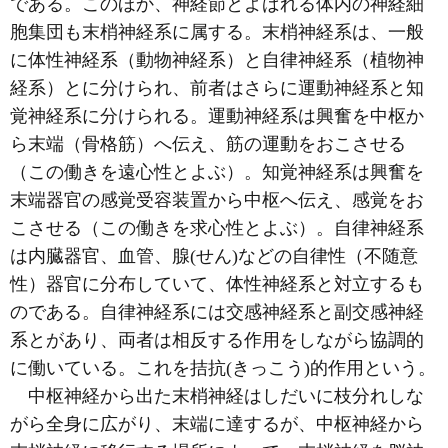
である。このほか、神経節とよばれる体内の神経細
胞集団も末梢神経系に属する。末梢神経系は、一般
に体性神経系（動物神経系）と自律神経系（植物神
経系）とに分けられ、前者はさらに運動神経系と知
覚神経系に分けられる。運動神経系は興奮を中枢か
ら末端（骨格筋）へ伝え、筋の運動をおこさせる
（この働きを遠心性とよぶ）。知覚神経系は興奮を
末端器官の感覚受容装置から中枢へ伝え、感覚をお
こさせる（この働きを求心性とよぶ）。自律神経系
は内臓器官、血管、腺(せん)などの自律性（不随意
性）器官に分布していて、体性神経系と対立するも
のである。自律神経系には交感神経系と副交感神経
系とがあり、両者は相反する作用をしながら協調的
に働いている。これを拮抗(きっこう)的作用という。
中枢神経から出た末梢神経はしだいに枝分れしな
がら全身に広がり、末端に達するが、中枢神経から