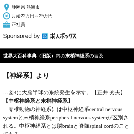
静岡県 熱海市
月給22万円～29万円
正社員
Sponsored by
世界大百科事典（旧版）
内の
末梢神経系
の言及
【神経系】より
…図4に大脳半球の系統発生を示す。【正井 秀夫】
【中枢神経系と末梢神経系】
脊椎動物の神経系には中枢神経系central nervous
systemと末梢神経系peripheral nervous systemが区別さ
れる。中枢神経系とは
脳
brainと
脊髄
spinal cordのこと