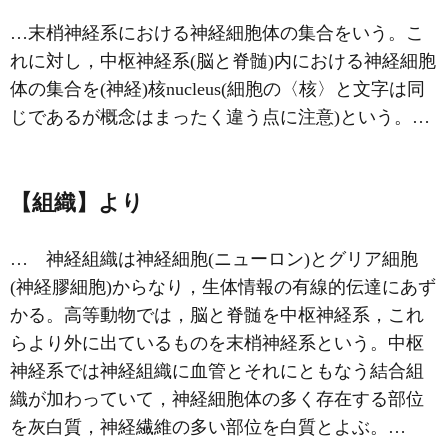
…末梢神経系における神経細胞体の集合をいう。こ
れに対し，中枢神経系(脳と脊髄)内における神経細胞
体の集合を(神経)核nucleus(細胞の〈核〉と文字は同
じであるが概念はまったく違う点に注意)という。…
【組織】より
… 神経組織は神経細胞(ニューロン)とグリア細胞
(神経膠細胞)からなり，生体情報の有線的伝達にあず
かる。高等動物では，脳と脊髄を中枢神経系，これ
らより外に出ているものを末梢神経系という。中枢
神経系では神経組織に血管とそれにともなう結合組
織が加わっていて，神経細胞体の多く存在する部位
を灰白質，神経繊維の多い部位を白質とよぶ。…