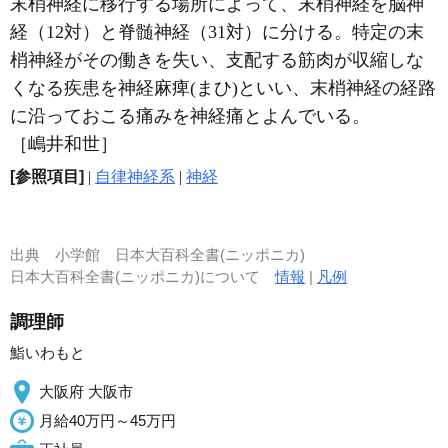
末梢神経に移行する場所によって、末梢神経を脳神
経（12対）と脊髄神経（31対）に分ける。特定の末
梢神経がその働きを失い、支配する筋肉が収縮しな
くなる疾患を神経麻痺(まひ)といい、末梢神経の経路
に沿っておこる痛みを神経痛とよんでいる。
［嶋井和世］
[参照項目]
|
自律神経系
|
神経
出典
小学館 日本大百科全書(ニッポニカ)
日本大百科全書(ニッポニカ)について
情報
|
凡例
調理師
鮨いわもと
大阪府 大阪市
月給40万円～45万円