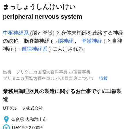
まっしょうしんけいけい
peripheral nervous system
中枢神経系
(脳と脊髄) と身体末梢部を連絡する神経
の総称。脳脊髄神経 (→
脳神経
,
脊髄神経
) と自律
神経 (→
自律神経系
) に大別される。
出典
ブリタニカ国際大百科事典 小項目事典
ブリタニカ国際大百科事典 小項目事典について
情報
業務用調理器具の製造に関するお仕事です!/工場/製
造
UTグループ株式会社
奈良県 大和郡山市
月給19万2,000円