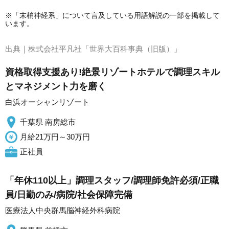
※「末梢神経系」について言及している用語解説の一部を掲載して
います。
出典｜
株式会社平凡社「世界大百科事典（旧版）」
資格取得支援あり!絶景リゾートホテルで調理スキル
とマネジメント力を磨く
白浜オーシャンリゾート
千葉県 南房総市
月給21万円～30万円
正社員
「年休110以上」調理スタッフ/調理師免許必須/正職
員/日勤のみ/病院/社会保障完備
医療法人中央群馬脳神経外科病院