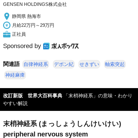
GENSEN HOLDINGS株式会社
静岡県 熱海市
月給22万円～29万円
正社員
Sponsored by
関連語
自律神経系
デボン紀
せきずい
軸索突起
神経麻痺
改訂新版 世界大百科事典
「末梢神経系」の意味・わかり
やすい解説
末梢神経系 (まっしょうしんけいけい)
peripheral nervous system