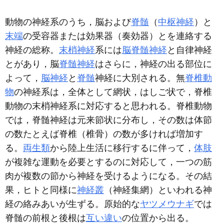
動物の神経系のうち，脳および
脊髄
（
中枢神経
）と
末端
の受容器または効果器（奏効器）とを連絡する
神経の総称。
末梢神経
系には
脳脊髄神経
と自律神経
とがあり，脳
脊髄神経
はさらに，神経の出る部位に
よって，
脳神経
と
脊髄
神経に大別される。無
脊椎動
物
の神経系は，全体として網状，はしご状で，脊椎
動物の末梢神経系に対応すると思われる。脊椎動物
では，脊髄神経は元来節状に分布し，その数は体節
の数たとえば脊椎（椎骨）の数が多ければ増加す
る。
両生類
から陸上生活に移行するに伴って，
体肢
が複雑な運動を必要とするのに対応して，一つの筋
肉が複数の節から神経を受けるようになる。その結
果，ヒトと同様に
神経叢
（神経集網）といわれる神
経の絡みあいが生ずる。原始的な
ヤツメウナギ
では
脊髄の前根と後根は
互い違い
の位置から出る。