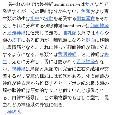
脳神経の中では終神経terminal nerveは
サメ
などで
発達するが，その機能は分からない。
魚類
および両
生類の幼生は
水中
の
波動
を感受する
側線器官
をそな
え，それに分布する側線神経lateral nerveは
顔面神経
と
迷走神経
に便乗して走る。
哺乳類
以外では
えら
や
頸の
皮下
にある筋肉が，哺乳類になると
顔面
に移動
し表情筋となる。これに伴って顔面神経が顔に分布
するようになる。魚類では
舌咽神経
，迷走神経は
終
生
，えらに分布し，舌には筋がなく
舌下神経
がな
い。
視神経
は鳥類と魚類では完全に左右の繊維が交
差するが，交差の様式には変異がある。化石頭蓋の
神経が通る穴から推察すると，デボン紀の板皮類の
脳や脳神経は原始的なサメと似ていたと想像され
る。自律神経系は，どの動物群でもはしご型で，昆
虫などの神経系の外観に似る。
→
神経系