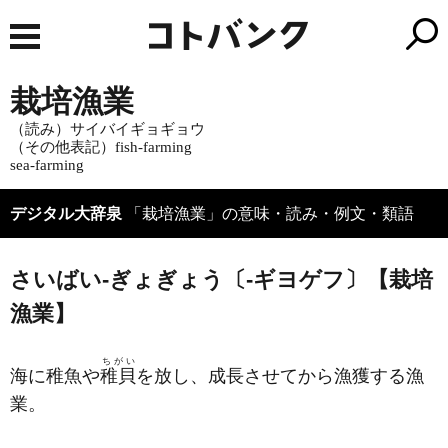
栽培漁業
（読み）サイバイギョギョウ
（その他表記）fish-farming
sea-farming
デジタル大辞泉
「栽培漁業」の意味・読み・例文・類語
さいばい‐ぎょぎょう〔‐ギヨゲフ〕【栽培
漁業】
ちがい
海に稚魚や
稚貝
を放し、成長させてから漁獲する漁
業。