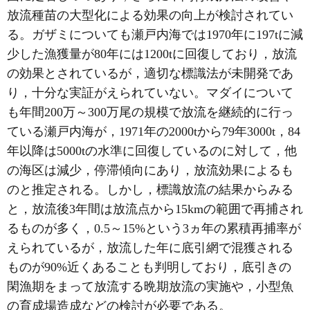
放流種苗の大型化による効果の向上が検討されてい
る。ガザミについても瀬戸内海では1970年に197tに減
少した漁獲量が80年には1200tに回復しており，放流
の効果とされているが，適切な標識法が未開発であ
り，十分な実証がえられていない。マダイについて
も年間200万～300万尾の規模で放流を継続的に行っ
ている瀬戸内海が，1971年の2000tから79年3000t，84
年以降は5000tの水準に回復しているのに対して，他
の海区は減少，停滞傾向にあり，放流効果によるも
のと推定される。しかし，標識放流の結果からみる
と，放流後3年間は放流点から15kmの範囲で再捕され
るものが多く，0.5～15%という3ヵ年の累積再捕率が
えられているが，放流した年に底引網で混獲される
ものが90%近くあることも判明しており，底引きの
閑漁期をまって放流する晩期放流の実施や，小型魚
の育成場造成などの検討が必要である。