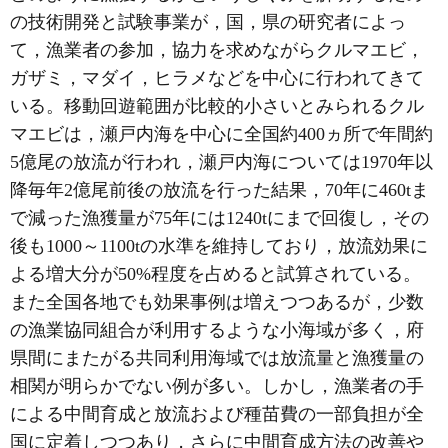
の技術開発と試験事業が，国，県の研究者によっ
て，漁業者の参加，協力を求めながらクルマエビ，
ガザミ，マダイ，ヒラメなどを中心に行われてきて
いる。移動回遊範囲が比較的小さいとみられるクル
マエビは，瀬戸内海を中心に全国約400ヵ所で年間約
5億尾の放流が行われ，瀬戸内海については1970年以
降毎年2億尾前後の放流を行った結果，70年に460tま
で減った漁獲量が75年には1240tにまで回復し，その
後も1000～1100tの水準を維持しており，放流効果に
よる増大分が50%程度を占めると試算されている。
また全国各地でも効果事例は増えつつあるが，少数
の漁業協同組合が利用するような小海域が多く，府
県間にまたがる共同利用海域では放流量と漁獲量の
相関が明らかでない例が多い。しかし，漁業者の手
による中間育成と放流および種苗費の一部負担が全
国に定着しつつあり，さらに中間育成方法の改善や