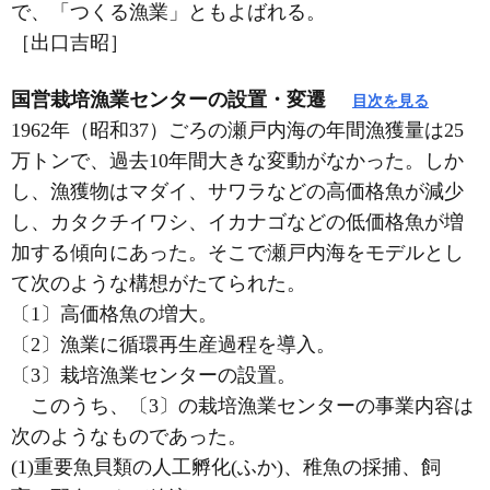
で、「つくる漁業」ともよばれる。
［出口吉昭］
国営栽培漁業センターの設置・変遷
目次を見る
1962年（昭和37）ごろの瀬戸内海の年間漁獲量は25
万トンで、過去10年間大きな変動がなかった。しか
し、漁獲物はマダイ、サワラなどの高価格魚が減少
し、カタクチイワシ、イカナゴなどの低価格魚が増
加する傾向にあった。そこで瀬戸内海をモデルとし
て次のような構想がたてられた。
〔1〕高価格魚の増大。
〔2〕漁業に循環再生産過程を導入。
〔3〕栽培漁業センターの設置。
このうち、〔3〕の栽培漁業センターの事業内容は
次のようなものであった。
(1)重要魚貝類の人工孵化(ふか)、稚魚の採捕、飼