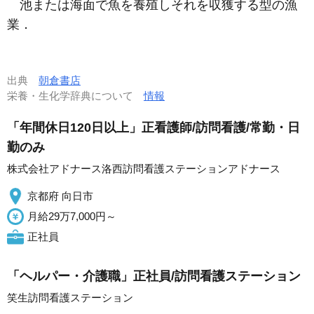
池または海面で魚を養殖しそれを収獲する型の漁
業．
出典
朝倉書店
栄養・生化学辞典について
情報
「年間休日120日以上」正看護師/訪問看護/常勤・日
勤のみ
株式会社アドナース洛西訪問看護ステーションアドナース
京都府 向日市
月給29万7,000円～
正社員
「ヘルパー・介護職」正社員/訪問看護ステーション
笑生訪問看護ステーション