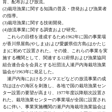
育、配布および放流。
(2)栽培漁業に関する知識の普及・啓発および漁業者
の指導。
(3)栽培漁業に関する技術開発。
(4)放流事業に関する調査および研究。
これらの目標を達成するため1962年に国の事業場
が香川県屋島(やしま)および愛媛県伯方島(はかたじ
ま)に初めて設置された。その後、これらの事業を実
施する機関として、関連する12府県および漁業協同
組合連合会を会員とする社団法人瀬戸内海栽培漁業
協会が1963年に発足した。
瀬戸内海におけるクルマエビなどの放流事業の成
功はほかの海区を刺激し、各地で国の栽培漁業セン
ター設置の要望が高まり、1977年度以降順次設置さ
れた。栽培漁業センターの事業場が全国に設置され
るに伴い、事業実施機関の瀬戸内海栽培漁業協会は