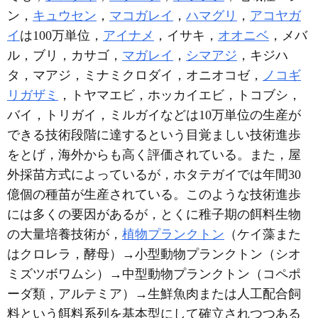
ン，
キュウセン
，
マコガレイ
，
ハマグリ
，
アコヤガ
イ
は100万単位，
アイナメ
，イサキ，
オオニベ
，メバ
ル，ブリ，カサゴ，
マガレイ
，
シマアジ
，キジハ
タ，マアジ，ミナミクロダイ，オニオコゼ，
ノコギ
リガザミ
，トヤマエビ，ホッカイエビ，トコブシ，
バイ，トリガイ，ミルガイなどは10万単位の生産が
できる技術段階に達するという目覚ましい技術進歩
をとげ，海外からも高く評価されている。また，屋
外採苗方式によっているが，ホタテガイでは年間30
億個の種苗が生産されている。このような技術進歩
には多くの要因があるが，とくに稚子期の餌料生物
の大量培養技術が，
植物プランクトン
（ケイ藻また
はクロレラ，酵母）→小型動物プランクトン（シオ
ミズツボワムシ）→中型動物プランクトン（コペポ
ーダ類，アルテミア）→生鮮魚肉または人工配合飼
料という餌料系列を基本型にして確立されつつある