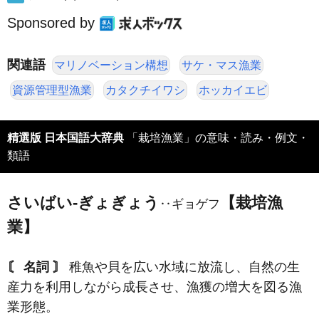
Sponsored by
関連語
マリノベーション構想
サケ・マス漁業
資源管理型漁業
カタクチイワシ
ホッカイエビ
精選版 日本国語大辞典
「栽培漁業」の意味・読み・例文・
類語
さいばい‐ぎょぎょう
【栽培漁
‥ギョゲフ
業】
〘 名詞 〙
稚魚や貝を広い水域に放流し、自然の生
産力を利用しながら成長させ、漁獲の増大を図る漁
業形態。