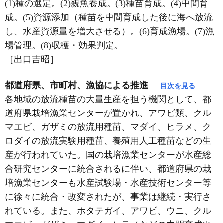
(1)種の選定。(2)親魚養成。(3)種苗育成。(4)中間育
成。(5)資源添加（種苗を中間育成した後に海へ放流
し、水産資源量を増大させる）。(6)育成漁場。(7)漁
場管理。(8)収穫・効果判定。
［出口吉昭］
都道府県、市町村、漁協による推進
目次を見る
各地域の放流種苗の大量生産を担う機関として、都
道府県栽培漁業センターが置かれ、アワビ類、クル
マエビ、ガザミの放流用種苗、マダイ、ヒラメ、ク
ロダイの放流実験用種苗、養殖用人工種苗などの生
産が行われていた。国の栽培漁業センターが水産総
合研究センターに統合されるに伴い、都道府県の栽
培漁業センターも水産試験場・水産技術センター等
に徐々に統合・改変されたが、事業は継続・実行さ
れている。また、ホタテガイ、アワビ、ウニ、クル