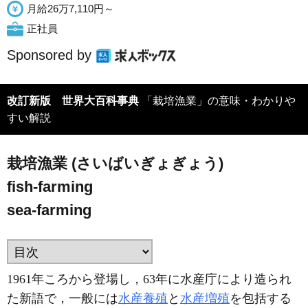
月給26万7,110円～
正社員
Sponsored by
改訂新版 世界大百科事典
「栽培漁業」の意味・わかりや
すい解説
栽培漁業 (さいばいぎょぎょう)
fish-farming
sea-farming
1961年ころから登場し，63年に水産庁により造られ
た新語で，一般には
水産養殖
と
水産増殖
を包括する