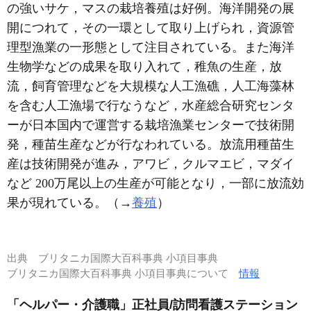
の強いサケ，マスの栽培養殖は好例。海洋開発の展
開につれて，その一環として取り上げられ，資源管
理型漁業の一形態として注目されている。また海洋
生物学などの成果を取り入れて，稚魚の生産，放
流，飼育管理などを大規模な人工漁礁，人工海藻林
を含む人工漁場で行なうなど，水産総合研究センタ
ーが日本国内で運営する栽培漁業センターで技術開
発，種苗生産などが行なわれている。放流用種苗生
産は技術開発が進み，アワビ，クルマエビ，マダイ
など 200万尾以上の生産が可能となり，一部に放流効
果が現れている。（→
養殖
）
出典
ブリタニカ国際大百科事典 小項目事典
ブリタニカ国際大百科事典 小項目事典について
情報
「ヘルパー・介護職」正社員/訪問看護ステーション