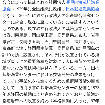
合会によって構成される社団法人
瀬戸内海栽培漁業
協会
（1979年に全国組織に改組，
日本栽培漁業協会
となり，2003年に独立行政法人の水産総合研究セン
ターに統合，現在に至っている）に委託するという
ものである。現在独立行政法人の栽培漁業センター
は香川県屋島，岡山県玉野，鹿児島県志布志，岩手
県宮古，長崎県五島，石川県能登島，福井県小浜，
京都府宮津，静岡県南伊豆，鹿児島県加計呂間島の
計10ヵ所に設置され，それぞれが設置されている海
域ブロックの重要魚種を対象に，人口種苗の大量生
産および放流技術の開発を行っている。一方，国の
栽培漁業センターにおける技術開発の成果をうけ
て，その事業化を推進するための道府県段階の拠点
として，道府県営の栽培漁業センターの整備も1973
年以降国の補助により進められてきており，沿海37
都道府県への設置を終わり本格稼働に入った。97年