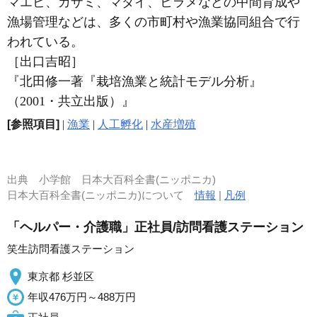
マエビ、ガザミ、マダイ、ヒラメなどの中間育成や
漁場管理などは、多くの市町村や漁業協同組合で行
われている。
［出口吉昭］
『北田修一著『栽培漁業と統計モデル分析』
（2001・共立出版）』
[参照項目]
|
漁業
|
人工孵化
|
水産増殖
出典
小学館 日本大百科全書(ニッポニカ)
日本大百科全書(ニッポニカ)について
情報
|
凡例
「ヘルパー・介護職」正社員/訪問看護ステーション
笑生訪問看護ステーション
東京都 杉並区
年収476万円～488万円