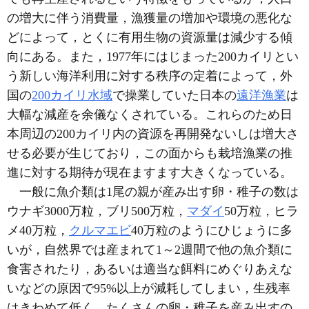
の増大に伴う消費量，漁獲量の増加や環境の悪化な
どによって，とくに有用生物の資源量は減少する傾
向にある。また，1977年にはじまった200カイリとい
う新しい海洋利用に対する秩序の定着によって，外
国の
200カイリ水域
で操業していた日本の
遠洋漁業
は
大幅な減産を余儀なくされている。これらのため日
本周辺の200カイリ内の資源を再開発ないしは増大さ
せる必要が生じており，この面からも栽培漁業の推
進に対する期待が現在ますます大きくなっている。
一般に魚介類は1尾の親が産み出す卵・稚子の数は
ウナギ3000万粒，ブリ500万粒，
マダイ
50万粒，ヒラ
メ40万粒，
クルマエビ
40万粒のようにひじょうに多
いが，自然界では産まれて1～2週間で他の魚介類に
食害されたり，あるいは適当な餌料にめぐりあえな
いなどの原因で95%以上が減耗してしまい，生残率
はきわめて低く，たくさんの卵・稚子を産み出すの