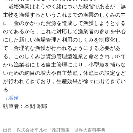
栽培漁業はようやく緒についた段階であるが，無
主物を漁獲するというこれまでの漁業のしくみの中
に，金のかかった資源を造成して漁獲しようとする
のであるから，これに対応して漁業者の参加を中心
にした新しい漁場管理と利用のしくみを制度化し
て，合理的な漁獲が行われるようにする必要があ
る。このしくみは資源管理型漁業と命名され，87年
から漁業者による自主管理により，小型魚を捕らな
いための網目の増大や自主禁漁，休漁日の設定など
が行われてきており，生産効果が徐々に出てきてい
る。
→
増殖
執筆者：
本間 昭郎
出典
株式会社平凡社「改訂新版 世界大百科事典」