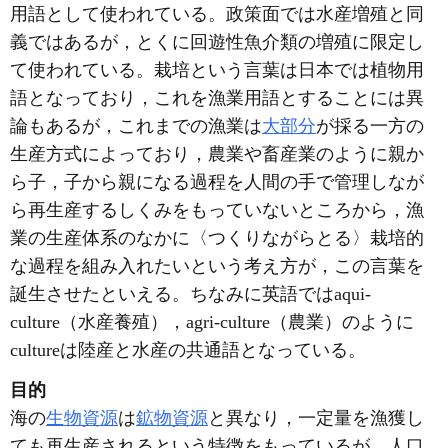
用語として使われている。政策面では水産増殖と同
義ではあるが，とくに回遊性魚介類の増殖に限定し
て使われている。栽培という言葉は日本では植物用
語となっており，これを漁業用語とすることには異
論もあるが，これまでの漁業は
大部分
が採る一方の
生産方式によっており，農業や畜産業のように親か
ら子，子から親になる過程を人間の手で管理しなが
ら再生産するしくみをもっていないところから，漁
業の生産体系のなかに〈つくりながらとる〉栽培的
な過程を組み入れたいという考え方が，この言葉を
誕生させたといえる。ちなみに英語ではaqui-
culture（水産養殖），agri-culture（農業）のように
cultureは陸産と水産の共通語となっている。
目的
海の
生物資源
は
鉱物資源
と異なり，一定量を漁獲し
ても再生産されるという特徴をもっているが，人口