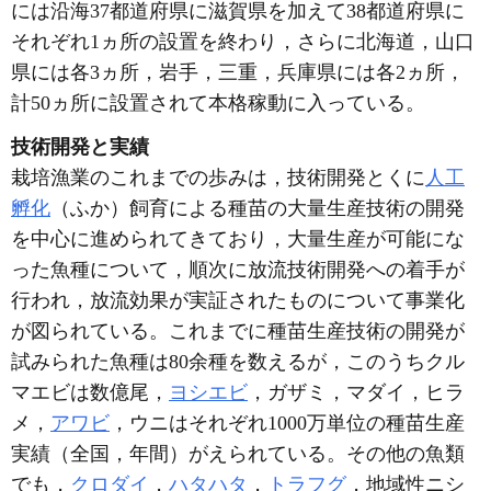
には沿海37都道府県に滋賀県を加えて38都道府県に
それぞれ1ヵ所の設置を終わり，さらに北海道，山口
県には各3ヵ所，岩手，三重，兵庫県には各2ヵ所，
計50ヵ所に設置されて本格稼動に入っている。
技術開発と実績
栽培漁業のこれまでの歩みは，技術開発とくに
人工
孵化
（ふか）飼育による種苗の大量生産技術の開発
を中心に進められてきており，大量生産が可能にな
った魚種について，順次に放流技術開発への着手が
行われ，放流効果が実証されたものについて事業化
が図られている。これまでに種苗生産技術の開発が
試みられた魚種は80余種を数えるが，このうちクル
マエビは数億尾，
ヨシエビ
，ガザミ，マダイ，ヒラ
メ，
アワビ
，ウニはそれぞれ1000万単位の種苗生産
実績（全国，年間）がえられている。その他の魚類
でも，
クロダイ
，
ハタハタ
，
トラフグ
，地域性ニシ