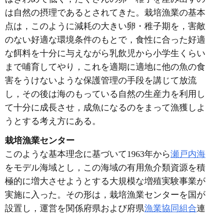
は自然の摂理であるとされてきた。栽培漁業の基本
点は，このように減耗の大きい卵・稚子期を，害敵
のない好適な環境条件のもとで，食性に合った好適
な餌料を十分に与えながら乳飲児から小学生くらい
まで哺育してやり，これを適期に適地に他の魚の食
害をうけないような保護管理の手段を講じて放流
し，その後は海のもっている自然の生産力を利用し
て十分に成長させ，成魚になるのをまって漁獲しよ
うとする考え方にある。
栽培漁業センター
このような基本理念に基づいて1963年から
瀬戸内海
をモデル海域とし，この海域の有用魚介類資源を積
極的に増大させようとする大規模な増殖実験事業が
実施に入った。その形は，栽培漁業センターを国が
設置し，運営を関係府県および府県
漁業協同組合
連