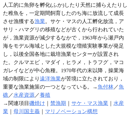
人工的に魚卵を孵化(ふか)したり天然に捕らえたりし
た稚魚を，一定期間飼育したのち海に放流して成長
させ漁獲する
漁業
。サケ・マスの人工孵化放流，ア
サリ・ハマグリの移殖などが古くから行われていた
が，漁業資源が減少するなかで，1963年から瀬戸内
海をモデル海域とした大規模な増殖実験事業が発足
し，以後全国各地に栽培漁業センターが設置され
た。クルマエビ，マダイ，ヒラメ，トラフグ，マコ
ガレイなどが中心魚種。1970年代の末以降，操業海
域の制限により
遠洋漁業
が苦境に立たされており，
重要な漁業施策の一つとなっている。→
魚付林
／
魚
礁
／
水産資源
／
養殖
→関連項目
磯焼け
｜
禁漁期
｜
サケ・マス漁業
｜
水産
業
｜
母川国主義
｜
マリノベーション構想