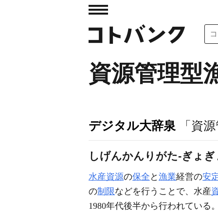
資源管理型
デジタル大辞泉
「資源
しげんかんりがた‐ぎょ
水産資源
の
保全
と
漁業
経営の
安
の
制限
などを行うことで、水産
1980年代後半から行われている