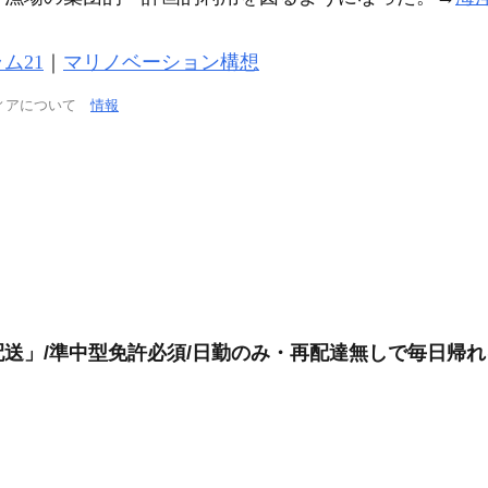
ム21
｜
マリノベーション構想
ィアについて
情報
送」/準中型免許必須/日勤のみ・再配達無しで毎日帰れ