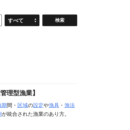
すべて
管理型漁業】
漁期
間・
区域
の
設定
や
漁具
・
漁法
制
が統合された漁業のあり方。