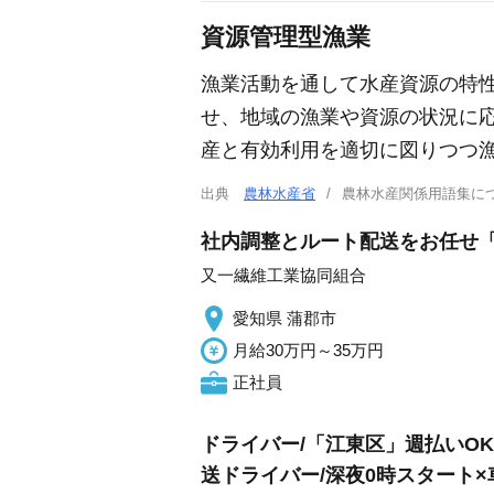
資源管理型漁業
漁業活動を通して水産資源の特
せ、地域の漁業や資源の状況に
産と有効利用を適切に図りつつ
出典
農林水産省
農林水産関係用語集
社内調整とルート配送をお任せ「
又一繊維工業協同組合
愛知県 蒲郡市
月給30万円～35万円
正社員
ドライバー/「江東区」週払いOK
送ドライバー/深夜0時スタート×