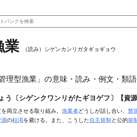
漁業
（読み）シゲンカンリガタギョギョウ
管理型漁業」の意味・読み・例文・類語
ぎょう〔シゲンクワンリがたギヨゲフ〕【資源
定
を両立させる取り組み。
漁業者
どうしが話し合い、
禁
資源
の
枯渇
を避ける。また、こうした
自主規制
と公的
規
。