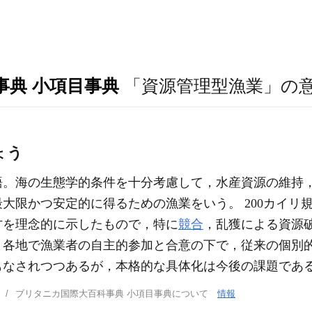
事典 小項目事典
「資源管理型漁業」の
ょう
語。海の生態学的条件を十分考慮して，水産資源の維持
大限かつ安定的に得るための漁業をいう。 200カイリ
方を理念的に示したもので，特に
競合
，乱獲による資源
。各地で漁業者の自主的参加と合意の下で，従来の個別
もなされつつあるが，本格的な具体化は今後の課題であ
ブリタニカ国際大百科事典 小項目事典について
情報