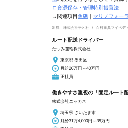
ロ資源保存・管理特別措置法
→関連項目
魚礁
｜
マリノフォーラ
出典
株式会社平凡社
百科事典マイペデ
ルート配送ドライバー
たつみ運輸株式会社
東京都 墨田区
月給26万円～40万円
正社員
働きやすさ重視の「固定ルート配
株式会社ニッカネ
埼玉県 さいたま市
月給31万4,000円～39万円