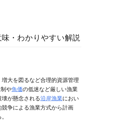
意味・わかりやすい解説
，増大を図るなど合理的資源管理
規制や
魚価
の低迷など厳しい漁業
破壊が懸念される
沿岸漁業
におい
的競争による漁業方式から計画
る。