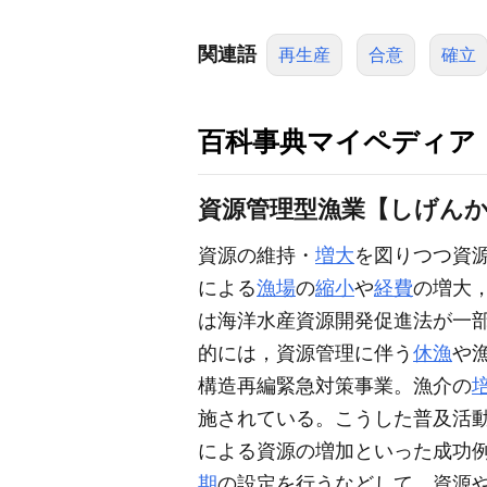
関連語
再生産
合意
確立
百科事典マイペディア
資源管理型漁業【しげん
資源の維持・
増大
を図りつつ資
による
漁場
の
縮小
や
経費
の増大
は海洋水産資源開発促進法が一部
的には，資源管理に伴う
休漁
や
構造再編緊急対策事業。漁介の
施されている。こうした普及活
による資源の増加といった成功
期
の設定を行うなどして，資源