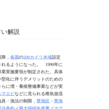
すい解説
以降，
各国
の
200カイリ水域
設定
れるようになった。 1990年に
事業実施要領が制定された。具体
小型化に伴うデメリットのための
さらに増・養殖整備事業などが実
ルマエビ
などに見られる稚魚放流
漁具・漁法の制限，
禁漁区
・
禁漁
洋法条約
／
最大持続生産量
／
マグ