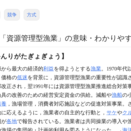
競争
方式
「資源管理型漁業」の意味・わかりや
かんりがたぎょぎょう】
源から最大の経済的
利益
を得ようとする
漁業
。1970年代
，価格の
低迷
を背景に，資源管理型漁業の重要性が認識さ
改正され，翌1991年には資源管理型漁業推進総合対策
漁具の改善のための経営安定資金の供給。減船や
漁船
の
培養
，漁場管理，消費者対応施設などの促進対策事業。
動に応えるように，漁業者の自主的な行動と，
サケ
や
ク
例が
各地
で報告されている。漁業者は共同操業の導入や
や漁場の集団的・計画的利用を図るようになった。→
海