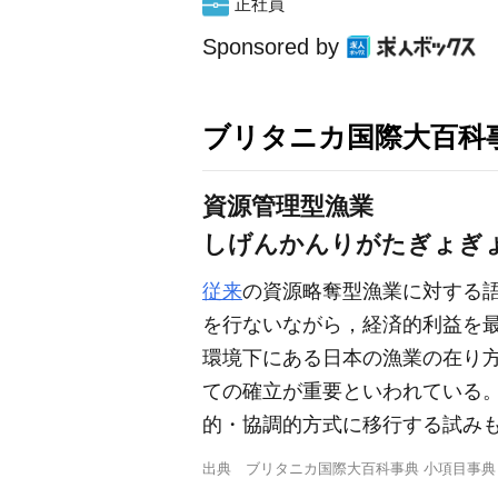
正社員
Sponsored by
ブリタニカ国際大百科
資源管理型漁業
しげんかんりがたぎょぎ
従来
の資源略奪型漁業に対する
を行ないながら，経済的利益を最
環境下にある日本の漁業の在り
ての確立が重要といわれている
的・協調的方式に移行する試み
出典
ブリタニカ国際大百科事典 小項目事典