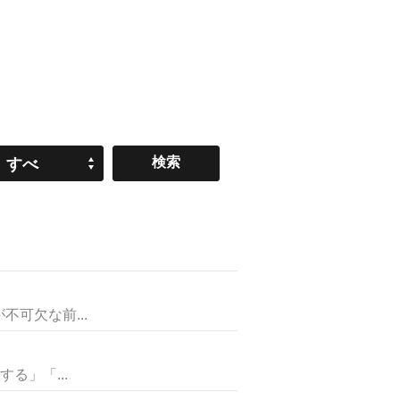
すべ
て
可欠な前...
る」「...