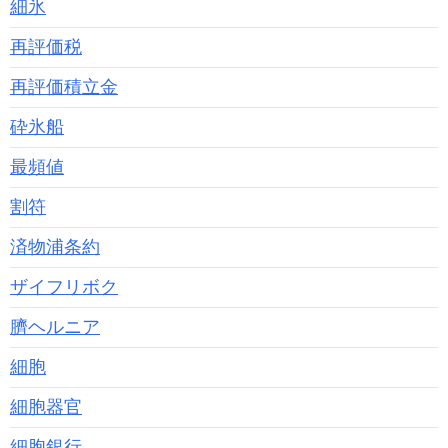
細氷
再評価税
再評価積立金
砕氷船
最頻値
割符
済物浦条約
ザイフリボク
臍ヘルニア
細胞
細胞器官
細胞銀行