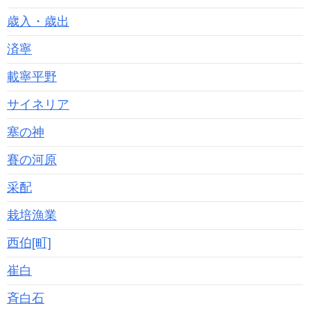
歳入・歳出
済寧
載寧平野
サイネリア
塞の神
賽の河原
采配
栽培漁業
西伯[町]
崔白
斉白石