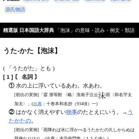
源氏物語
精選版 日本国語大辞典
「泡沫」の意味・読み・例文・類語
うた‐かた【泡沫】
( 「うたがた」とも )
[ 1 ]
〘 名詞 〙
①
水の上に浮いているあわ。水あわ。
[初出の実例]「霤 潦等附 〈略〉淮南子注云
雨〈和名宇太
加太〉」(
出典
：十巻本和名抄（934頃）一)
②
はかなく消えやすい
物事
のたとえにいう。→
う
たかたの
。
[初出の実例]「雨降れば水に浮かべるうたかたの久しからぬは
我身なりけり」(出典：赤染衛門集（１１Ｃ中）)