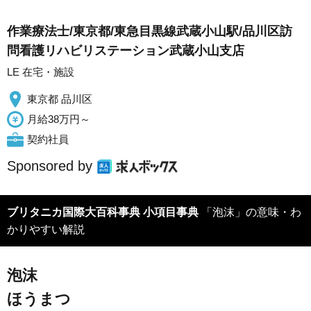
作業療法士/東京都/東急目黒線武蔵小山駅/品川区訪
問看護リハビリステーション武蔵小山支店
LE 在宅・施設
東京都 品川区
月給38万円～
契約社員
Sponsored by
ブリタニカ国際大百科事典 小項目事典
「泡沫」の意味・わ
かりやすい解説
泡沫
ほうまつ