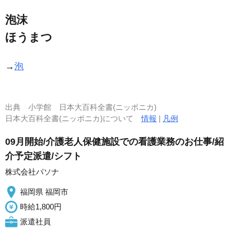
泡沫
ほうまつ
→
泡
出典
小学館 日本大百科全書(ニッポニカ)
日本大百科全書(ニッポニカ)について
情報
|
凡例
09月開始/介護老人保健施設での看護業務のお仕事/紹
介予定派遣/シフト
株式会社パソナ
福岡県 福岡市
時給1,800円
派遣社員