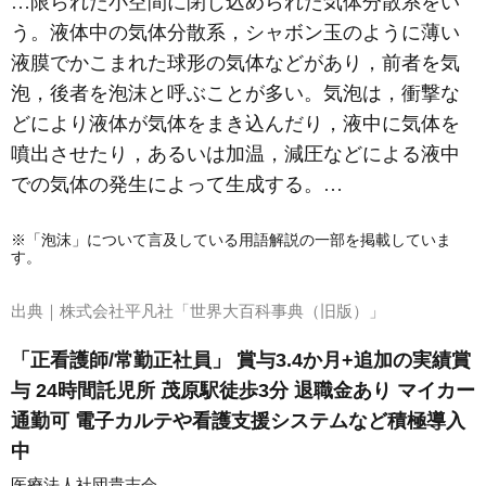
…限られた小空間に閉じ込められた気体分散系をい
う。液体中の気体分散系，シャボン玉のように薄い
液膜でかこまれた球形の気体などがあり，前者を気
泡，後者を泡沫と呼ぶことが多い。気泡は，衝撃な
どにより液体が気体をまき込んだり，液中に気体を
噴出させたり，あるいは加温，減圧などによる液中
での気体の発生によって生成する。…
※「泡沫」について言及している用語解説の一部を掲載していま
す。
出典｜
株式会社平凡社「世界大百科事典（旧版）」
「正看護師/常勤正社員」 賞与3.4か月+追加の実績賞
与 24時間託児所 茂原駅徒歩3分 退職金あり マイカー
通勤可 電子カルテや看護支援システムなど積極導入
中
医療法人社団貴志会