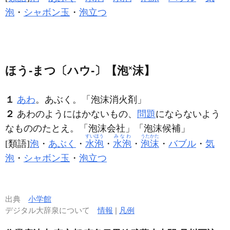
泡
・
シャボン玉
・
泡立つ
ほう‐まつ〔ハウ‐〕【泡
×
沫】
１
あわ
。あぶく。「
泡沫
消火剤」
２
あわのようにはかないもの、
問題
にならないよう
なもののたとえ。「
泡沫
会社」「
泡沫
候補」
すいほう
みなわ
うたかた
[類語]
泡
・
あぶく
・
水泡
・
水泡
・
泡沫
・
バブル
・
気
泡
・
シャボン玉
・
泡立つ
出典
小学館
デジタル大辞泉について
情報
|
凡例