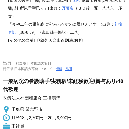
[初出の実例]「臨
終之時 長歎息曰
伝聞
仮合之身易
滅 泡沫之命
レ
レ
難
駐 所以千聖已去」(出典：
万葉集
（８Ｃ後）五・八八六・序
レ
文)
「今や二年の艱苦終に泡沫
に属せんとす」(出典：
花柳
(ハウマツ)
春話
（1878‐79）〈織田純一郎訳〉二八)
[その他の文献]〔徐陵‐天台山徐則法師碑〕
出典
精選版 日本国語大辞典
精選版 日本国語大辞典について
情報
|
凡例
一般病院の看護助手/実籾駅/未経験歓迎/賞与あり/40
代歓迎
医療法人社団和康会 三橋病院
千葉県 習志野市
月給18万2,900円～20万8,400円
正社員