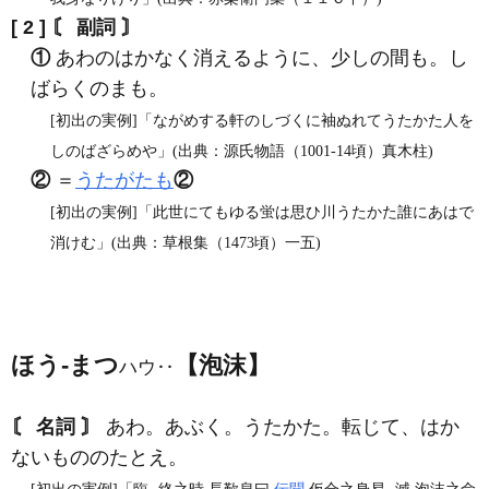
[ 2 ]
〘 副詞 〙
①
あわのはかなく消えるように、少しの間も。し
ばらくのまも。
[初出の実例]「ながめする軒のしづくに袖ぬれてうたかた人を
しのばざらめや」(出典：源氏物語（1001‐14頃）真木柱)
②
＝
うたがたも
②
[初出の実例]「此世にてもゆる蛍は思ひ川うたかた誰にあはで
消けむ」(出典：草根集（1473頃）一五)
ほう‐まつ
【泡沫】
ハウ‥
〘 名詞 〙
あわ。あぶく。うたかた。転じて、はか
ないもののたとえ。