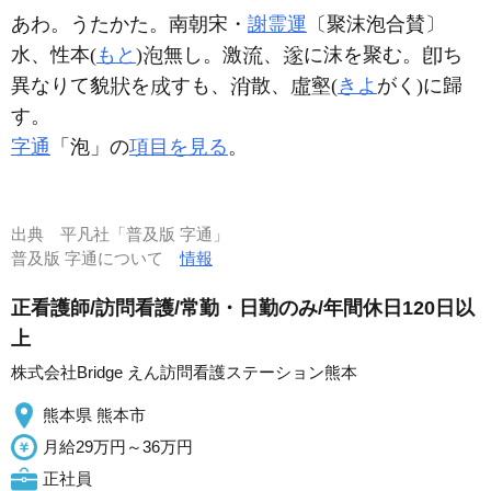
あわ。うたかた。南朝宋・
謝霊運
〔聚沫泡合賛〕
水、性本(
もと
)
無し。激
、
に沫を聚む。
ち
異なりて貌
を
すも、
散、
壑(
きよ
がく)に歸
す。
字通
「泡」の
項目を見る
。
出典
平凡社「普及版 字通」
普及版 字通について
情報
正看護師/訪問看護/常勤・日勤のみ/年間休日120日以
上
株式会社Bridge えん訪問看護ステーション熊本
熊本県 熊本市
月給29万円～36万円
正社員