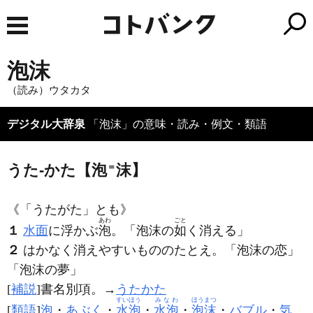
泡沫
（読み）ウタカタ
デジタル大辞泉
「泡沫」の意味・読み・例文・類語
うた‐かた【泡
＝
沫】
《「うたがた」とも》
あわ
ごと
１
水面
に浮かぶ
泡
。「
泡沫
の
如
く消える」
２
はかなく消えやすいもののたとえ。「
泡沫
の恋」
「
泡沫
の夢」
[
補説
]書名別項。→
うたかた
すいほう
みなわ
ほうまつ
[
類語
]
泡
・
あぶく
・
水泡
・
水泡
・
泡沫
・
バブル
・
気