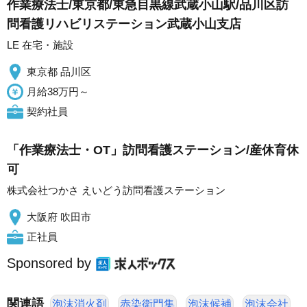
作業療法士/東京都/東急目黒線武蔵小山駅/品川区訪
問看護リハビリステーション武蔵小山支店
LE 在宅・施設
東京都 品川区
月給38万円～
契約社員
「作業療法士・OT」訪問看護ステーション/産休育休
可
株式会社つかさ えいどう訪問看護ステーション
大阪府 吹田市
正社員
Sponsored by
関連語
泡沫消火剤
赤染衛門集
泡沫候補
泡沫会社