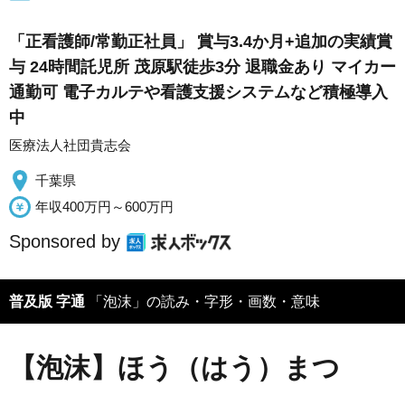
「正看護師/常勤正社員」 賞与3.4か月+追加の実績賞
与 24時間託児所 茂原駅徒歩3分 退職金あり マイカー
通勤可 電子カルテや看護支援システムなど積極導入
中
医療法人社団貴志会
千葉県
年収400万円～600万円
Sponsored by
普及版 字通
「泡沫」の読み・字形・画数・意味
【泡沫】ほう（はう）まつ