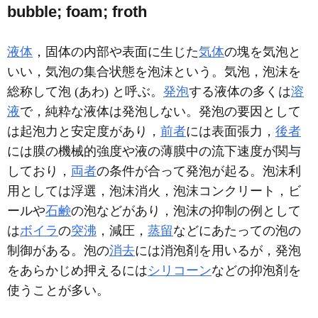
bubble; foam; froth
液体
，固体の内部や表面に生じた
気体
の塊を気泡と
いい，気泡の集合状態を泡沫という。気泡，泡沫を
総称して泡 (あわ) と呼ぶ。
発泡
する液体の多くは
溶
液
で，純粋な液体は発泡しない。発泡の要因として
は起泡力と安定度があり，
前者
には表面張力，
後者
には膜の機械的強度や液の薄膜中の流下速度が関与
しており，
両者
の条件が合って発泡が起る。泡沫利
用としては浮選，泡沫消火，泡沫コンクリート，ビ
ールや
石鹸
の泡などがあり，泡沫の抑制の例として
は
ボイラ
の
突沸
，減圧，
蒸留
などにあたっての泡の
制御がある。泡の
消去
には消泡剤を用いるが，発泡
をあらかじめ押えるには
シリコーン
などの抑泡剤を
使うことが多い。