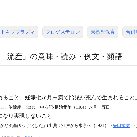
トキソプラズマ
プロゲステロン
未熟児保育
合併
「流産」の意味・読み・例文・類語
れること。妊娠七か月未満で胎児が死んで生まれること
去、依流産」(出典：中右記‐長治元年（1104）八月一五日)
になり実現しないこと。
いかな流産
した」(出典：江戸から東京へ（1921）〈
矢田挿雲
〉七
(リウザン)