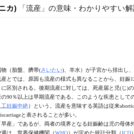
ニカ)
「流産」の意味・わかりやすい解
属物（胎盤、臍帯(
さいたい
)、羊水）が子宮から排出し
産とでは、原因も流産の様式も異なることから、妊娠1
産」に区別される。後期流産に対しては、死産届と児(じ)
産の90％以上は早期流産である。このような疾患として
人工妊娠中絶
）という。流産を意味する英語は従来abortion
carriageと表されることが多い。
「早産」であるが、両者の境界となる妊娠齢は児の母体
2週は、世界保健機関（
WHO
）が定めた統計分類（
ICD