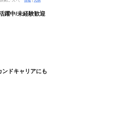
大辞典について
情報
|
凡例
活躍中/未経験歓迎
セカンドキャリアにも