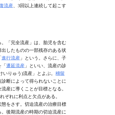
復流産
、3回以上連続して起こす
る。「完全流産」は、胎児を含む
排出したものの一部残存のある状
「
進行流産
」という。さらに、子
を「
遷延流産
」といい、流産の診
けいりゅう)流産」とよぶ。
稽留
波診断によって得られないことに
全流産に導くことが目標となる。
それぞれに利点と欠点がある。
状態をさす。切迫流産の治療目標
る。後期流産の時期の切迫流産に