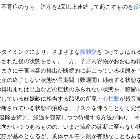
。不育症のうち、流産を2回以上連続して起こすものを
反
るタイミングにより、さまざまな
接頭辞
をつけてよばれ
出された後の状態をさす。一方、子宮内容物がおおむね
、まさに子宮内容の排出が断続的に起こっている状態を
流産の終了しない状態が長期間（数週間）継続する状態
排出または出血などの症状のみられない状態を「稽留(
定している妊娠齢に相当する胎児の所見・
心拍動
が超音
診断されている状態の治療は、リスクを伴うことなく完
内容除去術と、経過を観察しつつ待機する方法があり、
に向かいつつあるものの、いまだ流産の診断に至らない
安静が基本となるが、黄体ホルモン剤が有効なこともあ