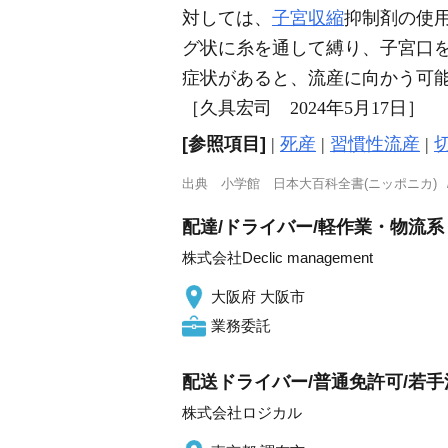
対しては、
子宮収縮
抑制剤の使
グ状に糸を通して縛り、子宮口
症状があると、流産に向かう可
［久具宏司 2024年5月17日］
[参照項目]
|
死産
|
習慣性流産
|
出典
小学館 日本大百科全書(ニッポニカ)
配達/ドライバー/軽作業・物流系
株式会社Declic management
大阪府 大阪市
業務委託
配送ドライバー/普通免許可/若手
株式会社ロジカル