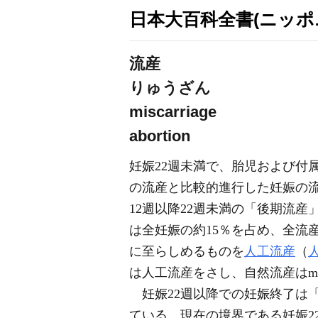
日本大百科全書(ニッポ
流産
りゅうざん
miscarriage
abortion
妊娠22週未満で、胎児および付
の流産と比較的進行した妊娠の流
12週以降22週未満の「後期流
は全妊娠の約15％を占め、全流
に至らしめるものを
人工流産
（
は人工流産をさし、自然流産はmis
妊娠22週以降での妊娠終了は
ている。現在の境界である妊娠2