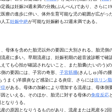
義は妊娠24週未満の分娩(ぶんべん)であり、さらに19
児医療の進歩に伴い、体外生育可能な児の範囲が広がっ
の人工
妊娠中絶
が可能な妊娠齢も22週未満である。
、母体を含めた胎児以外の要因に大別される。胎児側の
期流産に多い。早期流産は、妊娠初期の超音波診断で確
えても心拍が確認されないこと、また胎囊(たいのう)
体側の要因には、子宮の奇形、
子宮筋腫
(きんしゅ)等の
うもうまく)羊膜炎など感染による炎症、さらには
抗リン脂
併症
がある。母体の加齢により増加する流産は、母体側
要因といえる。そのほか、胎児に対する母体の
免疫反応
因となりうる。
産の原因となりうるものがあり、流産または死産を2回