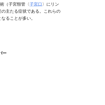
縮術（子宮頸管〈
子宮口
〉にリン
産の主たる症状である。これらの
となることが多い。
バー