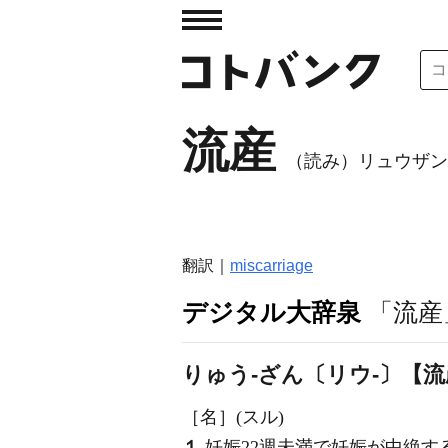
流産
（読み）リュウザン
翻訳｜
miscarriage
デジタル大辞泉
「流産
りゅう‐ざん〔リウ‐〕【
［名］
(スル)
１
妊娠22週未満で妊娠が中絶す