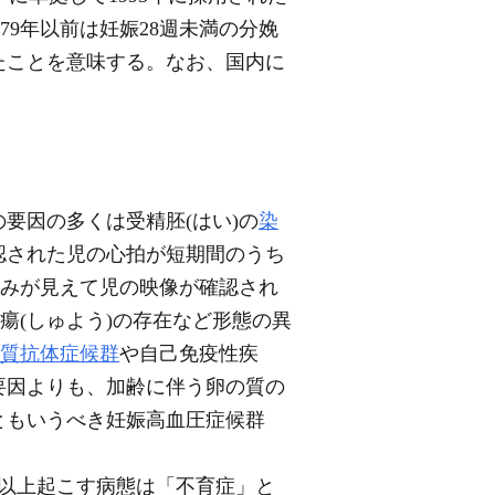
79年以前は妊娠28週未満の分娩
たことを意味する。なお、国内に
要因の多くは受精胚(はい)の
染
認された児の心拍が短期間のうち
のみが見えて児の映像が確認され
腫瘍(しゅよう)の存在など形態の異
質抗体症候群
や自己免疫性疾
要因よりも、加齢に伴う卵の質の
ともいうべき妊娠高血圧症候群
以上起こす病態は「不育症」と