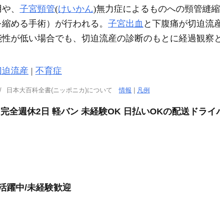
用や、
子宮頸管
(
けいかん
)無力症によるものへの頸管縫
を縮める手術）が行われる。
子宮出血
と下腹痛が切迫流
能性が低い場合でも、切迫流産の診断のもとに経過観察
切迫流産
|
不育症
日本大百科全書(ニッポニカ)について
情報
|
凡例
 完全週休2日 軽バン 未経験OK 日払いOKの配送ドライ
活躍中/未経験歓迎