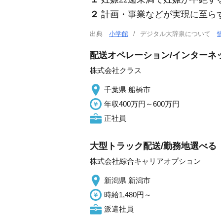
２
計画・事業などが実現に至ら
出典
小学館
デジタル大辞泉について
配送オペレーション/インターネッ
株式会社クラス
千葉県 船橋市
年収400万円～600万円
正社員
大型トラック配送/勤務地選べる
株式会社綜合キャリアオプション
新潟県 新潟市
時給1,480円～
派遣社員