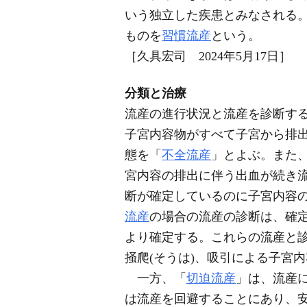
いう独立した疾患とみなされる
ものを
習慣流産
という。
［久具宏司 2024年5月17日］
分類と治療
流産の進行状況と流産を診断す
子宮内容物がすべて子宮から排
態を「
不全流産
」とよぶ。また
宮内容の排出に伴う出血が続き
断が確定しているのに子宮内容の
流産
の場合の流産の診断は、確
より確定する。これらの流産と
掻爬(そうは)、吸引による子宮
一方、「
切迫流産
」は、流産
は流産を回避することにあり、