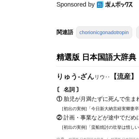
Sponsored by
関連語
chorionicgonadotropin
精選版 日本国語大辞典
りゅう‐ざん
【流産】
リウ‥
〘 名詞 〙
①
胎児が月満たずに死んで生ま
[初出の実例]「今日新大納言経実卿妻卒
②
計画・事業などが途中でだめ
[初出の実例]「蛮船焼討の壮挙は惜し