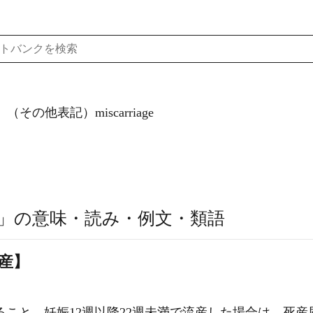
（その他表記）miscarriage
」の意味・読み・例文・類語
流産】
ること。妊娠12週以降22週未満で流産した場合は、死産