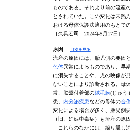
ものである。それより前の流産の定
とされていた。この変化は未熟
おける母体保護法適用のもとで
［久具宏司 2024年5月17日］
原因
目次を見る
流産の原因には、胎児側の要因と
色体
異常によるものであり、早
に消失することや、児の映像が見
ないことにより診断される。母
常、胎盤付着部の
絨毛膜
(じゅ
患、
内分泌疾患
などの母体の
合
変化による場合が多く、胎児側
（旧、妊娠中毒症）も流産の原
これらのなかには、繰り返し流