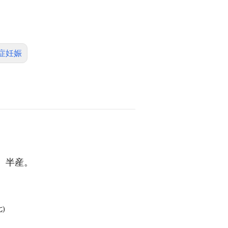
症妊娠
。半産。
)