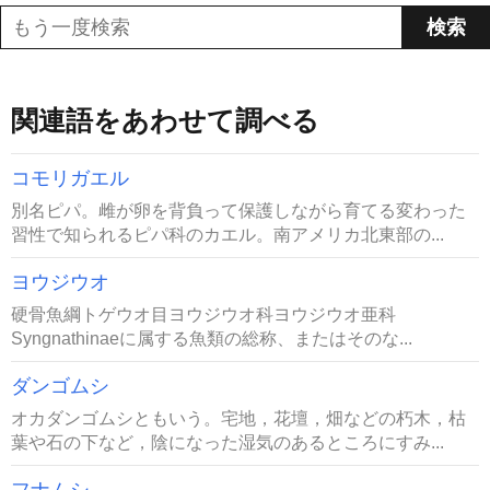
関連語をあわせて調べる
コモリガエル
別名ピパ。雌が卵を背負って保護しながら育てる変わった
習性で知られるピパ科のカエル。南アメリカ北東部の...
ヨウジウオ
硬骨魚綱トゲウオ目ヨウジウオ科ヨウジウオ亜科
Syngnathinaeに属する魚類の総称、またはそのな...
ダンゴムシ
オカダンゴムシともいう。宅地，花壇，畑などの朽木，枯
葉や石の下など，陰になった湿気のあるところにすみ...