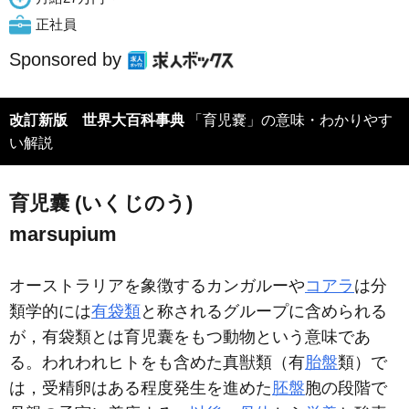
正社員
Sponsored by
改訂新版 世界大百科事典
「育児嚢」の意味・わかりやす
い解説
育児囊 (いくじのう)
marsupium
オーストラリアを象徴するカンガルーや
コアラ
は分
類学的には
有袋類
と称されるグループに含められる
が，有袋類とは育児囊をもつ動物という意味であ
る。われわれヒトをも含めた真獣類（有
胎盤
類）で
は，受精卵はある程度発生を進めた
胚盤
胞の段階で