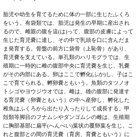
胎児や幼生を育てるために体の一部に生じたふくろ
をいう。有袋類では、胎児は発生の早期に産出され
るので、雌親の腹を這(は)って、腹部の皮膚によって
生じた育児嚢に達し、その中で乳頭を口に含んだま
ま発育する。骨盤の前方に袋骨（上恥骨）があり、
育児嚢を支えている。単孔類のハリモグラでは、生
殖期に一時的に雌の腹部中央に育児嚢を生じ、乳嚢
がその内部にある。卵はここで孵化(ふか)し、子はこ
こで育てられる。孵卵嚢ともいう。魚類のタツノオ
トシゴやヨウジウオでは、雌は、雄の腹部に発達す
る育児嚢（卵嚢ともいう）の中へ産卵し、孵化した
稚魚はふくろから出たり入ったりして成長する。甲
殻類等脚目のフナムシやダンゴムシの雌は、生殖期
に胸部基部に扁平(へんぺい)葉状の覆卵葉を生じ、こ
れと腹部との間の育児嚢（育房、育嚢ともいう）に