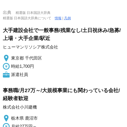
出典
精選版 日本国語大辞典
精選版 日本国語大辞典について
情報
|
凡例
大手建設会社で一般事務/残業なし/土日祝休み/急募/
上場・大手企業/駅近
ヒューマンリソシア株式会社
東京都 千代田区
時給1,700円
派遣社員
事務職/月27万～/大規模事業にも関わっている会社/
経験者歓迎
株式会社小川建機
栃木県 鹿沼市
月給27万円～