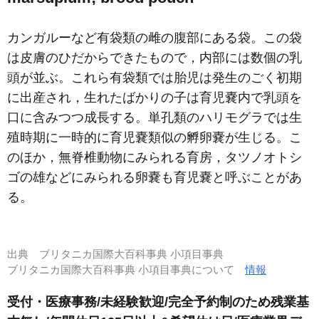
カンガルーなど有袋類の雌の腹部にある袋。この袋
は皮膚のひだからできたもので，内部には数個の乳
頭が並ぶ。これら有袋類では胎児は発生のごく初期
に出産され，生れたばかりの子は育児嚢内で乳頭を
口に含みつつ成長する。単孔類のハリモグラでは生
殖時期に一時的に育児嚢類似の孵卵嚢が生じる。こ
のほか，無脊椎動物にみられる育房，タツノオトシ
ゴの雄などにみられる卵嚢も育児嚢と呼ぶことがあ
る。
出典
ブリタニカ国際大百科事典 小項目事典
ブリタニカ国際大百科事典 小項目事典について
情報
受付・医療事務/未経験歓迎/完全予約制のため残業基