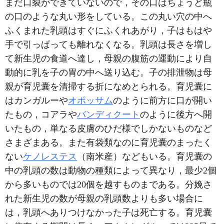
まだ口裂ができていないので，その口はちょうど瓶
の口のような丸い形をしている。この丸い穴の中へ
ふくまれた乳頭はすぐにふくれあがり，子はもはや
手で引っぱっても離れなくなる。乳頭は長さを増し
て新生児の食道へ達し，母親の腹筋の運動により自
動的に乳を子の胃の中へ送り込む。子の排泄物は母
親が育児囊を清掃する折になめとられる。育児囊に
はカンガルーや
オポッサム
のように前方に口が開い
たもの，コアラや
バンディクート
のように後方へ開
いたもの，単なる皮膚のひだ様でしかないものなど
さまざまある。また有袋類なのに育児囊のまったく
ない
ケノレステス
（南米産）などもいる。育児囊の
中の乳頭の数は動物の種類によって異なり，最少2個
から多いものでは20個を越すものまである。分娩さ
れた新生児の数が母親の乳頭数よりも多い場合に
は，乳頭へありつけなかった子は死亡する。育児囊