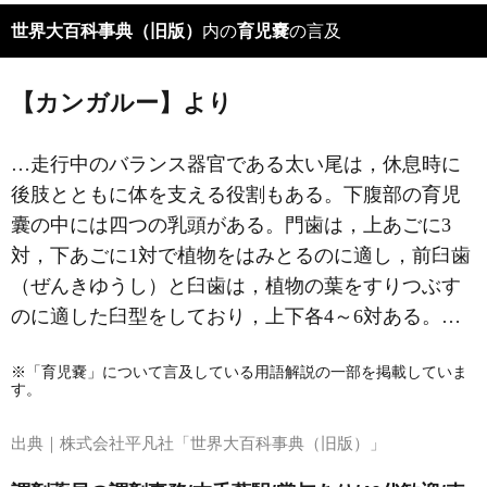
世界大百科事典（旧版）
内の
育児嚢
の言及
【カンガルー】より
…走行中のバランス器官である太い尾は，休息時に
後肢とともに体を支える役割もある。下腹部の育児
囊の中には四つの乳頭がある。門歯は，上あごに3
対，下あごに1対で植物をはみとるのに適し，前臼歯
（ぜんきゆうし）と臼歯は，植物の葉をすりつぶす
のに適した臼型をしており，上下各4～6対ある。…
※「育児嚢」について言及している用語解説の一部を掲載していま
す。
出典｜
株式会社平凡社「世界大百科事典（旧版）」