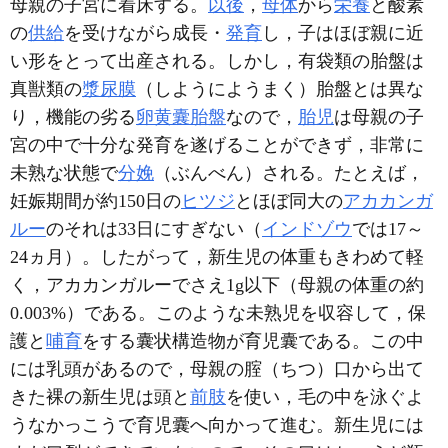
母親の子宮に着床する。
以後
，
母体
から
栄養
と酸素
の
供給
を受けながら成長・
発育
し，子はほぼ親に近
い形をとって出産される。しかし，有袋類の胎盤は
真獣類の
漿尿膜
（しようにようまく）胎盤とは異な
り，機能の劣る
卵黄囊胎盤
なので，
胎児
は母親の子
宮の中で十分な発育を遂げることができず，非常に
未熟な状態で
分娩
（ぶんべん）される。たとえば，
妊娠期間が約150日の
ヒツジ
とほぼ同大の
アカカンガ
ルー
のそれは33日にすぎない（
インドゾウ
では17～
24ヵ月）。したがって，新生児の体重もきわめて軽
く，アカカンガルーでさえ1g以下（母親の体重の約
0.003%）である。このような未熟児を収容して，保
護と
哺育
をする囊状構造物が育児囊である。この中
には乳頭があるので，母親の腟（ちつ）口から出て
きた裸の新生児は頭と
前肢
を使い，毛の中を泳ぐよ
うなかっこうで育児囊へ向かって進む。新生児には