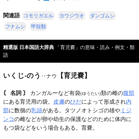
関連語
コモリガエル
ヨウジウオ
ダンゴムシ
フナムシ
甲殻類
精選版 日本国語大辞典
「育児嚢」の意味・読み・例文・類
語
いくじ‐のう
【育児嚢】
‥ナウ
〘 名詞 〙
カンガルーなど有袋
類の雌の
腹部
(ゆうたい)
にある育児用の袋。
皮膚
の
ひだ
によって形成され
内
部
に数個の
乳頭
がある。タツノオトシゴの雄や
ミジ
ンコ
の雌などが卵や幼生の保護などのために体内に
もつ袋などをいう場合もある。育嚢。