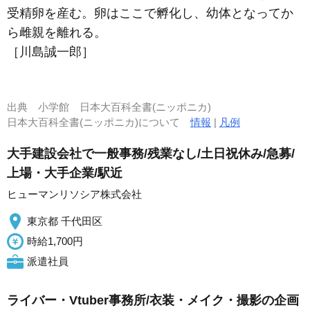
受精卵を産む。卵はここで孵化し、幼体となってか
ら雌親を離れる。
［川島誠一郎］
出典
小学館 日本大百科全書(ニッポニカ)
日本大百科全書(ニッポニカ)について
情報
|
凡例
大手建設会社で一般事務/残業なし/土日祝休み/急募/
上場・大手企業/駅近
ヒューマンリソシア株式会社
東京都 千代田区
時給1,700円
派遣社員
ライバー・Vtuber事務所/衣装・メイク・撮影の企画