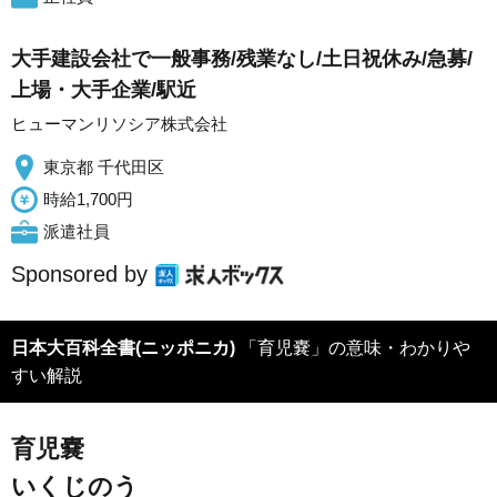
大手建設会社で一般事務/残業なし/土日祝休み/急募/
上場・大手企業/駅近
ヒューマンリソシア株式会社
東京都 千代田区
時給1,700円
派遣社員
Sponsored by
日本大百科全書(ニッポニカ)
「育児嚢」の意味・わかりや
すい解説
育児嚢
いくじのう