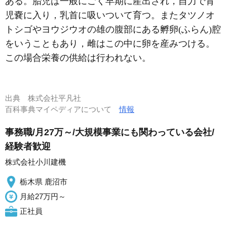
ある。胎児は一般にごく早期に産出され，自力で育
児嚢に入り，乳首に吸いついて育つ。またタツノオ
トシゴやヨウジウオの雄の腹部にある孵卵(ふらん)腔
をいうこともあり，雌はこの中に卵を産みつける。
この場合栄養の供給は行われない。
出典
株式会社平凡社
百科事典マイペディアについて
情報
事務職/月27万～/大規模事業にも関わっている会社/
経験者歓迎
株式会社小川建機
栃木県 鹿沼市
月給27万円～
正社員