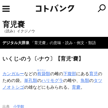
育児嚢
（読み）イクジノウ
デジタル大辞泉
「育児嚢」の意味・読み・例文・類語
いくじ‐のう〔‐ナウ〕【育児
×
嚢】
ゆうたい
カンガルー
などの
有袋
類
の雌の
下腹部
にある
育児
の
ための袋。
単孔類
の
ハリモグラ
の雌や、
魚類
の
タツ
ノオトシゴ
の雄などにもみられる。
育嚢
。
出典
小学館