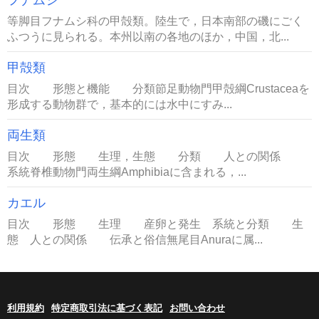
フナムシ
等脚目フナムシ科の甲殻類。陸生で，日本南部の磯にごく
ふつうに見られる。本州以南の各地のほか，中国，北...
甲殻類
目次 形態と機能 分類節足動物門甲殻綱Crustaceaを
形成する動物群で，基本的には水中にすみ...
両生類
目次 形態 生理，生態 分類 人との関係
系統脊椎動物門両生綱Amphibiaに含まれる，...
カエル
目次 形態 生理 産卵と発生 系統と分類 生
態 人との関係 伝承と俗信無尾目Anuraに属...
利用規約
特定商取引法に基づく表記
お問い合わせ