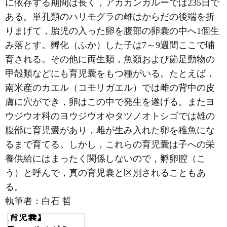
に依存する期間は長く，アカカンガルーでは235日で
ある。単孔類のハリモグラの雌はからだの後端を折
りまげて，胎児の入った卵を腹部の卵囊の中へ1個生
み落とす。孵化（ふか）した子は7～9週間ここで哺
育される。その他に両生類，魚類および節足動物の
甲殻類などにも育児囊をもつ種がいる。たとえば，
南米産のカエル（コモリガエル）では雌の背中の皮
膚に穴ができ，卵はこの中で発生を遂げる。またヨ
ウジウオ科のヨウジウオやタツノオトシゴでは雄の
腹部に育児囊があり，雌が生み入れた卵を稚魚にな
るまで育てる。しかし，これらの育児囊は子への栄
養供給にはまったく関係しないので，孵卵腔（こ
う）と呼んで，真の育児囊と区別されることもあ
る。
執筆者：
白石 哲