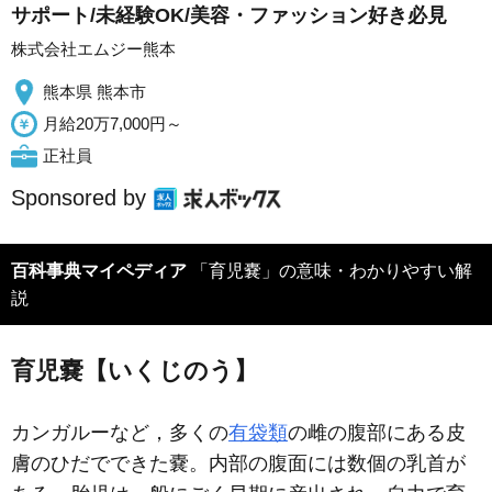
サポート/未経験OK/美容・ファッション好き必見
株式会社エムジー熊本
熊本県 熊本市
月給20万7,000円～
正社員
Sponsored by
百科事典マイペディア
「育児嚢」の意味・わかりやすい解
説
育児嚢【いくじのう】
カンガルーなど，多くの
有袋類
の雌の腹部にある皮
膚のひだでできた嚢。内部の腹面には数個の乳首が