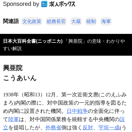
Sponsored by
関連語
文化政策
総務長官
大蔵
統制
海軍
日本大百科全書(ニッポニカ)
「興亜院」の意味・わかりや
すい解説
興亜院
こうあいん
1938年（昭和13）12月、第一次近衛文麿(このえふみ
まろ)内閣の際に、対中国政策の一元的指導を図るた
め内閣に設置された機関。
日中戦争
の全面化に伴っ
て
陸軍
は、対中国関係業務を統轄する中央機関の
設
立
を提唱したが、
外務省
側は強く
反対
、
宇垣一成
(う