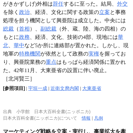
がきかずしげ)外相は
辞任
するに至った。結局、
外交
を除く
政治
、経済、文化に関する政策の
立案
と事務
処理を担う機関として興亜院は成立した。中央には
総裁
（
首相
）、
副総裁
（外、蔵、陸、海の四相）の
もとに
政務
、経済、文化、技術の4部、現地には
華
北
、
華中
など5か所に連絡部が置かれた。しかし、現
地軍の
特務機関
が依然として政務の
実権
を握ってお
り、興亜院業務の
重点
はもっぱら経済関係に置かれ
た。42年11月、大東亜省の設置に伴い廃止。
［北河賢三］
[参照項目]
|
宇垣一成
|
近衛文麿内閣
|
大東亜省
出典
小学館 日本大百科全書(ニッポニカ)
日本大百科全書(ニッポニカ)について
情報
|
凡例
マーケティング戦略を立案・実行し、事業拡大を牽