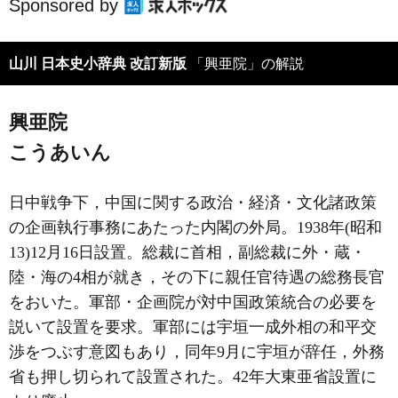
Sponsored by
山川 日本史小辞典 改訂新版
「興亜院」の解説
興亜院
こうあいん
日中戦争下，中国に関する政治・経済・文化諸政策
の企画執行事務にあたった内閣の外局。1938年(昭和
13)12月16日設置。総裁に首相，副総裁に外・蔵・
陸・海の4相が就き，その下に親任官待遇の総務長官
をおいた。軍部・企画院が対中国政策統合の必要を
説いて設置を要求。軍部には宇垣一成外相の和平交
渉をつぶす意図もあり，同年9月に宇垣が辞任，外務
省も押し切られて設置された。42年大東亜省設置に