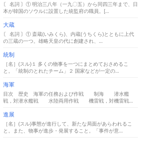
〘 名詞 〙① 明治三八年（一九〇五）から同四三年まで、日
本が韓国のソウルに設置した統監府の職員。[...
大蔵
〘 名詞 〙① 斎蔵(いみくら)、内蔵(うちくら)とともに上代
の三蔵の一つ。雄略天皇の代に創建され、...
統制
［名］(スル)１ 多くの物事を一つにまとめておさめるこ
と。「統制のとれたチーム」２ 国家などが一定の...
海軍
目次 歴史 海軍の任務および作戦 制海 潜水艦
戦，対潜水艦戦 水陸両用作戦 機雷戦，対機雷戦...
進展
［名］(スル)事態が進行して、新たな局面があらわれるこ
と。また、物事が進歩・発展すること。「事件が意...