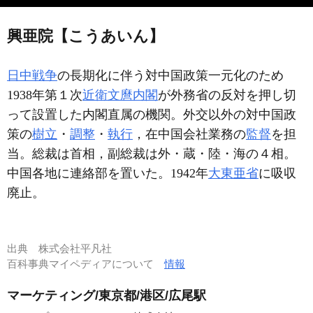
興亜院【こうあいん】
日中戦争
の長期化に伴う対中国政策一元化のため
1938年第１次
近衛文麿内閣
が外務省の反対を押し切
って設置した内閣直属の機関。外交以外の対中国政
策の
樹立
・
調整
・
執行
，在中国会社業務の
監督
を担
当。総裁は首相，副総裁は外・蔵・陸・海の４相。
中国各地に連絡部を置いた。1942年
大東亜省
に吸収
廃止。
出典
株式会社平凡社
百科事典マイペディアについて
情報
マーケティング/東京都/港区/広尾駅