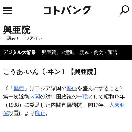
興亜院
（読み）コウアイン
デジタル大辞泉
「興亜院」の意味・読み・例文・類語
こうあ‐いん〔‐ヰン〕【興亜院】
《「
興亜
」はアジア諸国の
勢い
を盛んにすること》
第一次近衛
内閣
の対中国政策の
一環
として昭和13年
（1938）に発足した内閣直属機関。同17年、
大東亜
省
設置により
廃止
。