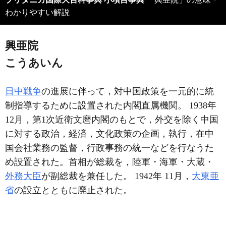
わかりやすい解説
興亜院
こうあいん
日中戦争
の進展に伴って，対中国政策を一元的に統
制指導するために設置された内閣直属機関。 1938年
12月，第1次近衛文麿内閣のもとで，外交を除く中国
に対する政治，経済，文化政策の企画，執行，在中
国会社業務の監督，行政事務の統一などを行なうた
め設置された。首相が総裁を，陸軍・海軍・大蔵・
外務大臣
が副総裁を兼任した。 1942年 11月，
大東亜
省
の設立とともに廃止された。