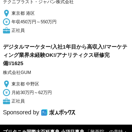
テクニプラスト・ジャパン株式会社
東京都 港区
年収450万円～550万円
正社員
デジタルマーケター/入社1年目から高収入!/マーケテ
ィング業界未経験OK!/アナリティクス研修完
備!/1625
株式会社GUM
東京都 中野区
月給30万円～62万円
正社員
Sponsored by
ブリタニカ国際大百科事典 小項目事典
「興亜院」の意味・