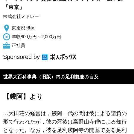
「東京」
株式会社メドレー
東京都 港区
年収800万円～2,000万円
正社員
Sponsored by
世界大百科事典（旧版）
内の
足利義兼
の言及
【鑁阿】より
…大田荘の経営は，鑁阿一代の間は彼による請負の
形で行われたが，彼の死後は高野山寺僧による知行
となった。なお，彼を足利鑁阿寺の開基である
足利