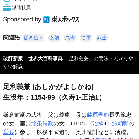
派遣社員
Sponsored by
関連語
従四位下
女婿
久寿
従軍
武士
改訂新版 世界大百科事典
「足利義兼」の意味・わかりや
すい解説
足利義兼 (あしかがよしかね)
生没年：1154-99（久寿1-正治1）
鎌倉前期の武将。父は義康，母は
藤原季範
長男範忠
の女，室は
北条時政
の女。1180年（
治承
4）
源頼朝
の
挙兵
に参じ，以後平家追討，奥州征討などに活躍。