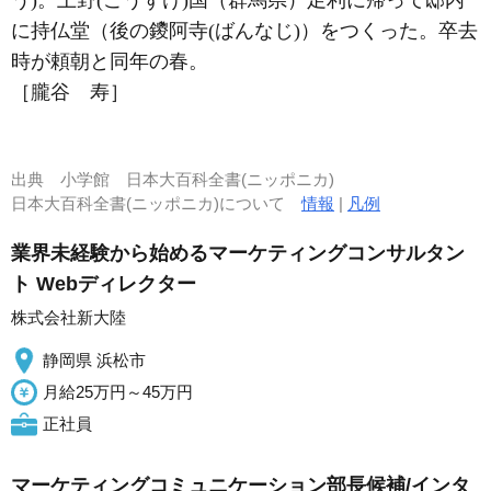
う)。上野(こうずけ)国（群馬県）足利に帰って邸内
に持仏堂（後の鑁阿寺(ばんなじ)）をつくった。卒去
時が頼朝と同年の春。
［朧谷 寿］
出典
小学館 日本大百科全書(ニッポニカ)
日本大百科全書(ニッポニカ)について
情報
|
凡例
業界未経験から始めるマーケティングコンサルタン
ト Webディレクター
株式会社新大陸
静岡県 浜松市
月給25万円～45万円
正社員
マーケティングコミュニケーション部長候補/インタ