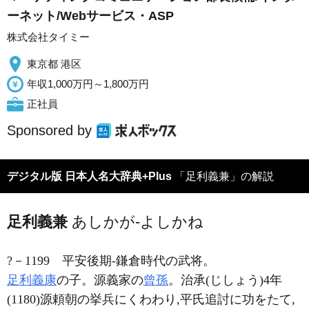
ーネット/Webサービス・ASP
株式会社タイミー
東京都 港区
年収1,000万円～1,800万円
正社員
Sponsored by
デジタル版 日本人名大辞典+Plus
「足利義兼」の解説
足利義兼
あしかが-よしかね
?－1199
平安後期-鎌倉時代の武将。
足利義康
の子。源義家の
曾孫
。治承(じしょう)4年
(1180)源頼朝の挙兵にくわわり,平氏追討に功をたて,