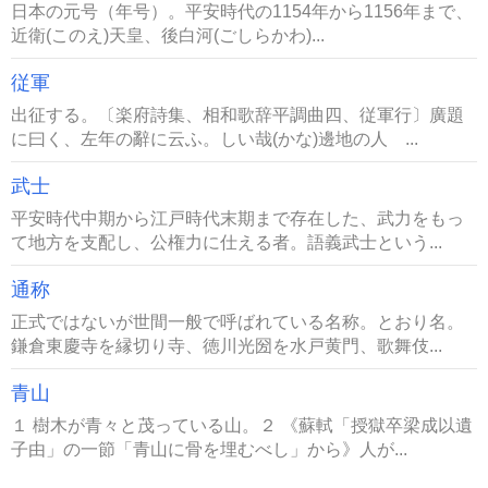
日本の元号（年号）。平安時代の1154年から1156年まで、
近衛(このえ)天皇、後白河(ごしらかわ)...
従軍
出征する。〔楽府詩集、相和歌辞平調曲四、従軍行〕廣題
に曰く、左年の辭に云ふ。しい哉(かな)邊地の人 ...
武士
平安時代中期から江戸時代末期まで存在した、武力をもっ
て地方を支配し、公権力に仕える者。語義武士という...
通称
正式ではないが世間一般で呼ばれている名称。とおり名。
鎌倉東慶寺を縁切り寺、徳川光圀を水戸黄門、歌舞伎...
青山
１ 樹木が青々と茂っている山。２ 《蘇軾「授獄卒梁成以遺
子由」の一節「青山に骨を埋むべし」から》人が...