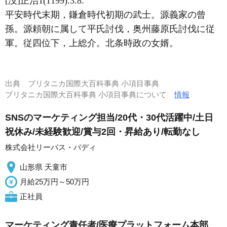
[没]正治1(1199).3.8.
平安時代末期，鎌倉時代初期の武士。源義家の曾
孫。源頼朝に属して平氏討伐，奥州藤原氏討伐に従
軍。従四位下，上総介。北条時政の女婿。
出典
ブリタニカ国際大百科事典 小項目事典
ブリタニカ国際大百科事典 小項目事典について
情報
SNSのマーケティング担当/20代・30代活躍中/土日
祝休み/未経験歓迎/賞与2回・昇給あり/転勤なし
株式会社リーパス・バディ
山形県 天童市
月給25万円～50万円
正社員
マーケティング責任者/医療プラットフォーム本部