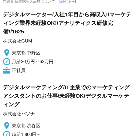
精選版 日本国語大辞典について
情報
|
凡例
デジタルマーケター/入社1年目から高収入!/マーケテ
ィング業界未経験OK!/アナリティクス研修完
備!/1625
株式会社GUM
東京都 中野区
月給30万円～62万円
正社員
デジタルマーケティング/IT企業でのマーケティング
アシスタントのお仕事/未経験OK/デジタルマーケテ
ィング
株式会社パソナ
東京都 渋谷区
時給1,800円～