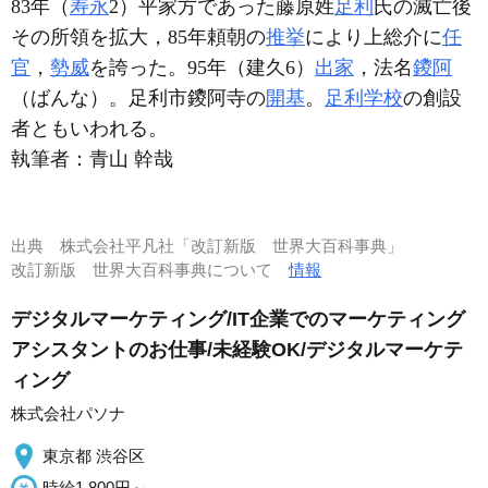
83年（
寿永
2）平家方であった藤原姓
足利
氏の滅亡後
その所領を拡大，85年頼朝の
推挙
により上総介に
任
官
，
勢威
を誇った。95年（建久6）
出家
，法名
鑁阿
（ばんな）。足利市鑁阿寺の
開基
。
足利学校
の創設
者ともいわれる。
執筆者：
青山 幹哉
出典
株式会社平凡社「改訂新版 世界大百科事典」
改訂新版 世界大百科事典について
情報
デジタルマーケティング/IT企業でのマーケティング
アシスタントのお仕事/未経験OK/デジタルマーケテ
ィング
株式会社パソナ
東京都 渋谷区
時給1,800円～