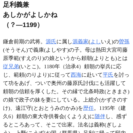
足利義兼
あしかがよしかね
（？―1199）
鎌倉前期の武将。
源氏
に属し
源義家
(
よし
いえ)の
曽孫
(そうそん)で義康(よしやす)の子。母は熱田大宮司藤
原季範(すえのり)の娘というから頼朝(よりとも)とは
従兄弟
(いとこ)。1180年（治承4）頼朝の挙兵に応
じ、範頼(のりより)に従って
西海
に赴いて
平氏
を討っ
て功をあげ、ついで奥州の藤原氏討伐にも活躍して
頼朝の信頼を厚くした。その縁で北条時政(ときまさ)
の娘で政子の妹を妻にしている。上総介(かずさのす
け)、遠江守(とおとうみのかみ)を
歴任
。1195年（建
久6）頼朝の東大寺供養会(くようえ)に
随伴
し、感ず
るところあって、そこで出家。法名は義称(ぎしょ