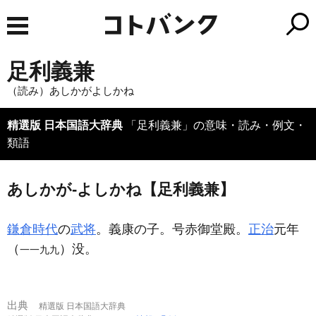
足利義兼
（読み）あしかがよしかね
精選版 日本国語大辞典
「足利義兼」の意味・読み・例文・
類語
あしかが‐よしかね【足利義兼】
鎌倉時代
の
武将
。義康の子。号赤御堂殿。
正治
元年
（
）没。
一一九九
出典
精選版 日本国語大辞典