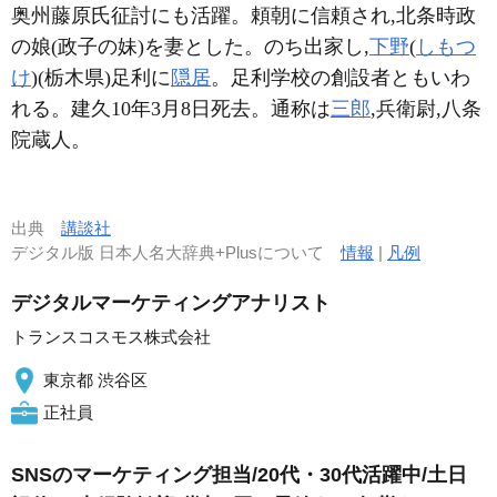
奥州藤原氏征討にも活躍。頼朝に信頼され,北条時政
の娘(政子の妹)を妻とした。のち出家し,
下野
(
しもつ
け
)(栃木県)足利に
隠居
。足利学校の創設者ともいわ
れる。建久10年3月8日死去。通称は
三郎
,兵衛尉,八条
院蔵人。
出典
講談社
デジタル版 日本人名大辞典+Plusについて
情報
|
凡例
デジタルマーケティングアナリスト
トランスコスモス株式会社
東京都 渋谷区
正社員
SNSのマーケティング担当/20代・30代活躍中/土日