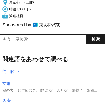
東京都 千代田区
時給1,930円～
派遣社員
Sponsored by
関連語をあわせて調べる
従四位下
女婿
娘の夫。むすめむこ。[類語]婿・入り婿・婿養子・娘婿...
久寿