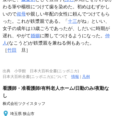
わる筆や楊枝につけて歯を染めた。初めはむずかし
いので
叔母
や親しい年配の女性に頼んでつけてもら
った。これが鉄漿親である。「
十三
がね」といい、
女子の成年は13歳ごろであったが、しだいに時期が
遅れ、やがて
婚姻
に際してつけるようになった。
仲
人
(なこうど)が鉄漿親を兼ねる例もあった。
［
竹田
旦］
出典
小学館 日本大百科全書(ニッポニカ)
日本大百科全書(ニッポニカ)について
情報
|
凡例
看護師・准看護師/有料老人ホーム/日勤のみ/夜勤な
し
株式会社ツクイスタッフ
埼玉県 狭山市