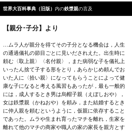
世界大百科事典（旧版）
内の
鉄漿親
の言及
【親分･子分】より
…ムラ人が親分を得てその子分となる機会は，人生
の通過儀礼の節目ごとに見いだされえた。出生時に
頼む〈取上親〉〈
名付親
〉，また病弱な子を儀礼上
いったん捨て子する形をとり，あらかじめ頼んでお
いた人に〈拾い親〉になってもらうことによって健
康な子になると考える風習もあったが，最も一般的
には，成人するとき男は
烏帽子親
（えぼしおや），
女は鉄漿親（かねおや）を頼み，また結婚するとき
に仲人親を頼むというように，仮親に依存すること
であった。ムラや生まれ育ったマチを離れ，生家を
離れて他のマチの商家や職人の家の家長を親方とす