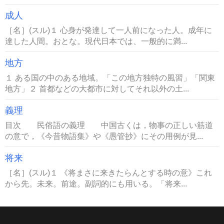
成人
［名］(スル)１ 心身が発達して一人前になった人。成年に
達した人間。おとな。現代日本では、一般的に満...
地方
１ ある国の中のある地域。「この地方独特の風習」「関東
地方」２ 首都などの大都市に対してそれ以外の土...
義理
目次 民俗語の義理 中国古くは，物事の正しい筋道
の意で，《今昔物語集》や《愚管抄》にその用例が見...
将来
［名］(スル)１ 《将まさに来きたらんとする時の意》これ
から先。未来。前途。副詞的にも用いる。「将来...