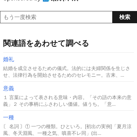
関連語をあわせて調べる
婚礼
結婚を成立させるための儀式。法的には夫婦関係を生じさ
せ、法律行為を開始させるためのセレモニー。古来、...
意義
１ 言葉によって表される意味・内容。「その語の本来の意
義」２ その事柄にふさわしい価値。値うち。「意...
一種
〘 名詞 〙① 一つの種類。ひといろ。[初出の実例]「夏月涼
風、冬天淵風、一種之気、嗔喜不レ同」(出...