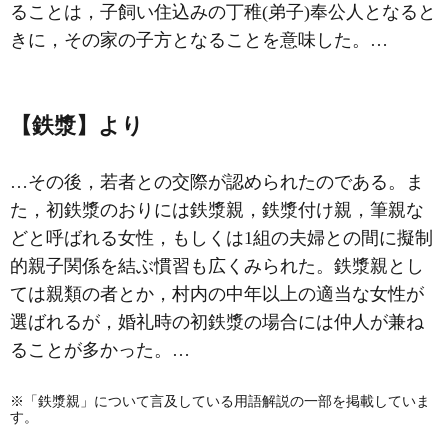
ることは，子飼い住込みの丁稚(弟子)奉公人となると
きに，その家の子方となることを意味した。…
【鉄漿】より
…その後，若者との交際が認められたのである。ま
た，初鉄漿のおりには鉄漿親，鉄漿付け親，筆親な
どと呼ばれる女性，もしくは1組の夫婦との間に擬制
的親子関係を結ぶ慣習も広くみられた。鉄漿親とし
ては親類の者とか，村内の中年以上の適当な女性が
選ばれるが，婚礼時の初鉄漿の場合には仲人が兼ね
ることが多かった。…
※「鉄漿親」について言及している用語解説の一部を掲載していま
す。