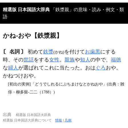
精選版 日本国語大辞典
「鉄漿親」の意味・読み・例文・類
語
かね‐おや【鉄漿親】
〘 名詞 〙
初めて
鉄漿
を付けて
お歯黒
にする
(かね)
時、その
世話
をする
女性
。
親族
や
知人
の中で、
福徳
な
婦人
が選ばれてこれに当たった。おは
ぐろ
おや。
かねつけおや。
[初出の実例]「どうでしれるにぶちまけなとかねおや」(出典：雑
俳・柳多留‐二二（1788）)
出典
精選版 日本国語大辞典
精選版 日本国語大辞典について
情報
|
凡例