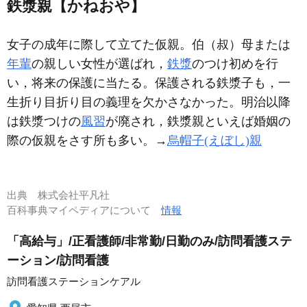
鉄漿親【かねおや】
女子の成年に際して立てた仮親。伯（叔）母または
年輩
の親しい女性が選ばれ，
鉄漿
のつけ初めを行
い，将来の保護に当たる。保護される鉄漿子も，一
生折り目折り目の義理を欠かさなかった。明治以降
は鉄漿つけの
風習
が廃され，鉄漿親といえば婚姻の
際の仮親をさす所も多い。→
烏帽子(えぼし)親
出典
株式会社平凡社
百科事典マイペディアについて
情報
「高給与」/正看護師/非常勤/日勤のみ/訪問看護ステ
ーション/訪問看護
訪問看護ステーションケアル