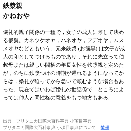
鉄漿親
かねおや
儀礼的親子関係の一種で，女子の成人に際して決め
る仮親。カネツケオヤ，ハネオヤ，フデオヤ，ムス
メオヤなどともいう。元来鉄漿 (お歯黒) は女子が成
人の印としてつけるものであり，それに先立って伯
叔母または親しい間柄の年長女性を鉄漿親と定めた
が，のちに鉄漿つけの時期が遅れるようになってか
らは，婚礼が迫ってから急いで頼むような場合もあ
った。現在ではいわば婚礼の世話係で，ところによ
っては仲人と同性格の意義をもつ地方もある。
出典
ブリタニカ国際大百科事典 小項目事典
ブリタニカ国際大百科事典 小項目事典について
情報