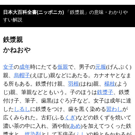
日本大百科全書(ニッポニカ)
「鉄漿親」の意味・わかりや
すい解説
鉄漿親
かねおや
女子
の
成年
時にたてる
仮親
で、男子の
元服
(げんぷく)
親、
烏帽子
(えぼし)親などにあたる。カナオヤとなま
る所もある。鉄漿付け親、
羽根
(はね)親、
楊枝
(よう
じ)親、筆親などともいう。子のほうは
鉄漿子
、鉄漿
付け子、筆子、歯黒(はぐろ)子など。女子は成年に達
した
しるし
に鉄漿をつけ、歯を黒く染める
習わし
が
広くみられた。古釘(ふる
くぎ
)などの鉄くずを焼いて
濃い茶の中に入れ、酒や飴(
あめ
)を加えてつくった鉄
漿水と、
媒染剤
として五倍子(
ふし
)の粉とをかわるが