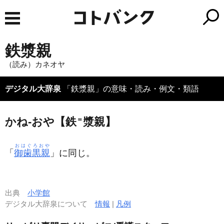
鉄漿親
（読み）カネオヤ
デジタル大辞泉
「鉄漿親」の意味・読み・例文・類語
かね‐おや【鉄
＝
漿親】
おはぐろおや
「
御歯黒親
」に同じ。
出典
小学館
デジタル大辞泉について
情報
|
凡例