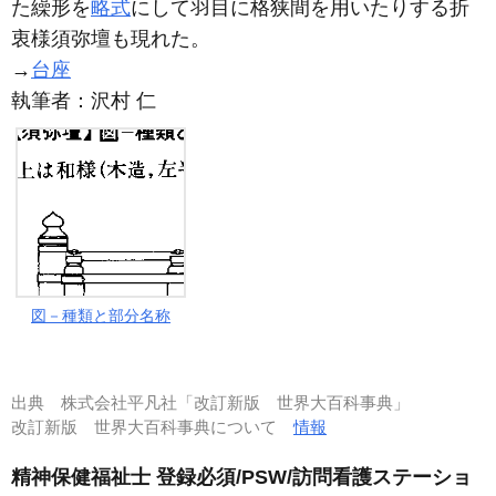
た繰形を
略式
にして羽目に格狭間を用いたりする折
衷様須弥壇も現れた。
→
台座
執筆者：
沢村 仁
図－種類と部分名称
出典
株式会社平凡社「改訂新版 世界大百科事典」
改訂新版 世界大百科事典について
情報
精神保健福祉士 登録必須/PSW/訪問看護ステーショ