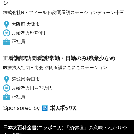
ン
株式会社N・フィールド/訪問看護ステーションデューン十三
大阪府 大阪市
月給29万5,000円～
正社員
正看護師/訪問看護/常勤・日勤のみ/残業少なめ
医療法人社団三尚会 訪問看護にこにこステーション
茨城県 鉾田市
月給25万円～32万円
正社員
Sponsored by
日本大百科全書(ニッポニカ)
「須弥壇」の意味・わかりや