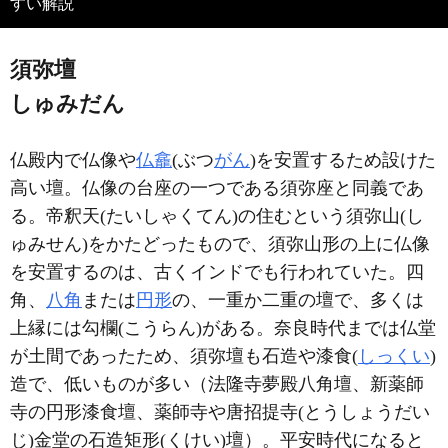
すい解説
須弥壇
しゅみだん
仏殿内で仏像や
仏龕
(ぶつ
がん
)を安置するため設けた
高い壇。仏像の台座の一つである須弥座と同義であ
る。帝釈天(たいしゃくてん)の住むという須弥山(し
ゅみせん)をかたどったもので、須弥山形の上に仏像
を安置するのは、古くインドでも行われていた。四
角、
八角
または
円形
の、一重か二重の壇で、多くは
上縁には勾欄(こうらん)がある。奈良時代までは仏堂
が土間であったため、須弥壇も石造や漆食(
しっくい
)
造で、低いものが多い（法隆寺夢殿八角壇、新薬師
寺の円形漆食壇、薬師寺や唐招提寺(とうしょうだい
じ)金堂の石造矩形(くけい)壇）。平安時代になると