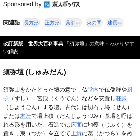
Sponsored by
関連語
長方形
正方形
薬師寺
束の間
建長寺
改訂新版 世界大百科事典
「須弥壇」の意味・わかりやす
い解説
須弥壇 (しゅみだん)
須弥山をかたどった壇の意で，仏
堂内
で仏像群や
厨
子
（ずし），宮殿（くうでん）などを安置し
荘厳
（しようごん）する壇。古代には切石，塼（せん）
または
木造
で壇上積（だんじようづみ）基壇と呼ば
れる形を用いた。石造では
床面
に地覆（じふく）を
置き，束（つか）を立てて
上縁
に葛（かつら）をめ