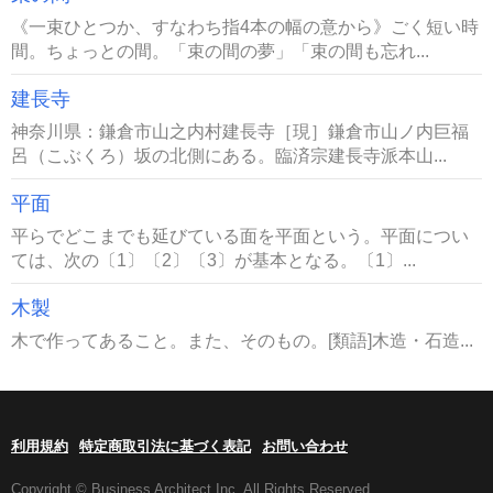
《一束ひとつか、すなわち指4本の幅の意から》ごく短い時
間。ちょっとの間。「束の間の夢」「束の間も忘れ...
建長寺
神奈川県：鎌倉市山之内村建長寺［現］鎌倉市山ノ内巨福
呂（こぶくろ）坂の北側にある。臨済宗建長寺派本山...
平面
平らでどこまでも延びている面を平面という。平面につい
ては、次の〔1〕〔2〕〔3〕が基本となる。〔1〕...
木製
木で作ってあること。また、そのもの。[類語]木造・石造...
利用規約
特定商取引法に基づく表記
お問い合わせ
Copyright © Business Architect Inc. All Rights Reserved.