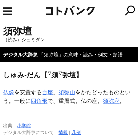
須弥壇
（読み）シュミダン
デジタル大辞泉
「須弥壇」の意味・読み・例文・類語
▽
▽
しゅみ‐だん【
須
弥壇】
仏像
を安置する
台座
。
須弥山
をかたどったものとい
う。一般に
四角形
で、重層式。仏の座。
須弥座
。
出典
小学館
デジタル大辞泉について
情報
|
凡例