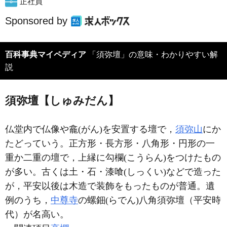
正社員
Sponsored by
百科事典マイペディア
「須弥壇」の意味・わかりやすい解
説
須弥壇【しゅみだん】
仏堂内で仏像や龕(がん)を安置する壇で，
須弥山
にか
たどっていう。正方形・長方形・八角形・円形の一
重か二重の壇で，上縁に勾欄(こうらん)をつけたもの
が多い。古くは土・石・漆喰(しっくい)などで造った
が，平安以後は木造で装飾をもったものが普通。遺
例のうち，
中尊寺
の螺鈿(らでん)八角須弥壇（平安時
代）が名高い。