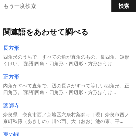
関連語をあわせて調べる
長方形
四角形のうちで、すべての角が直角のもの。長四角。矩形
くけい。[類語]四角・四角形・四辺形・方形ほうけ...
正方形
内角がすべて直角で、辺の長さがすべて等しい四角形。正
四角形。[類語]四角・四角形・四辺形・方形ほうけ...
薬師寺
奈良県：奈良市西ノ京地区六条村薬師寺［現］奈良市西ノ
京町秋篠（あきしの）川の西、大（おお）池の東、平...
束の間