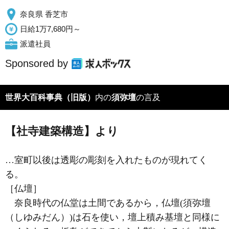
奈良県 香芝市
日給1万7,680円～
派遣社員
Sponsored by
世界大百科事典（旧版）
内の
須弥壇
の言及
【社寺建築構造】より
…室町以後は透彫の彫刻を入れたものが現れてく
る。
［仏壇］
奈良時代の仏堂は土間であるから，仏壇(
須弥壇
（しゆみだん）)は石を使い，壇上積み基壇と同様に