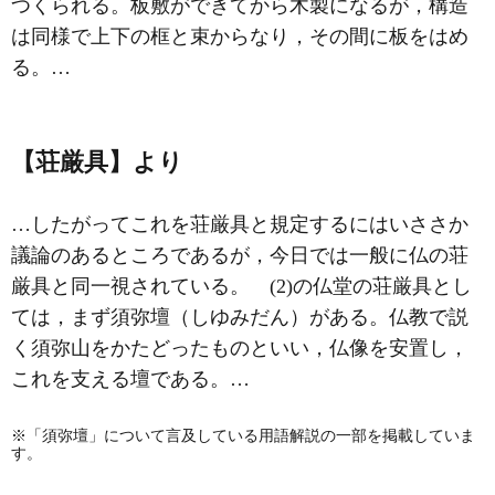
つくられる。板敷ができてから木製になるが，構造
は同様で上下の框と束からなり，その間に板をはめ
る。…
【荘厳具】より
…したがってこれを荘厳具と規定するにはいささか
議論のあるところであるが，今日では一般に仏の荘
厳具と同一視されている。 (2)の仏堂の荘厳具とし
ては，まず
須弥壇
（しゆみだん）がある。仏教で説
く須弥山をかたどったものといい，仏像を安置し，
これを支える壇である。…
※「須弥壇」について言及している用語解説の一部を掲載していま
す。