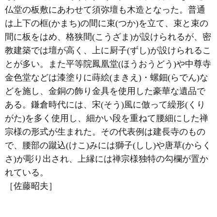
仏堂の板敷にあわせて須弥壇も木造となった。普通
は上下の框(かまち)の間に束(つか)を立て、束と束の
間に板をはめ、格狭間(こうざま)が設けられるが、密
教建築では壇が高く、上に厨子(ずし)が設けられるこ
とが多い。また平等院鳳凰堂(ほうおうどう)や中尊寺
金色堂などは漆塗りに蒔絵(まきえ)・螺鈿(らでん)な
どを施し、金銅の飾り金具を使用した豪華な遺品で
ある。鎌倉時代には、宋(そう)風に倣って繰形(くり
がた)を多く使用し、細かい段を重ねて腰細にした禅
宗様の形式が生まれた。その代表例は建長寺のもの
で、腰部の蹴込(けこ)みには獅子(しし)や唐草(からく
さ)が彫り出され、上縁には禅宗様独特の勾欄が置か
れている。
［佐藤昭夫］