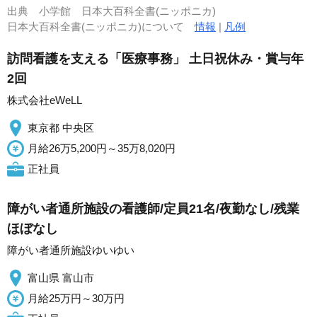
出典
小学館 日本大百科全書(ニッポニカ)
日本大百科全書(ニッポニカ)について
情報
|
凡例
訪問看護を支える「医療事務」 土日祝休み・賞与年
2回
株式会社eWeLL
東京都 中央区
月給26万5,200円～35万8,020円
正社員
障がい者通所施設の看護師/定員21名/夜勤なし/残業
ほぼなし
障がい者通所施設ゆいゆい
富山県 富山市
月給25万円～30万円