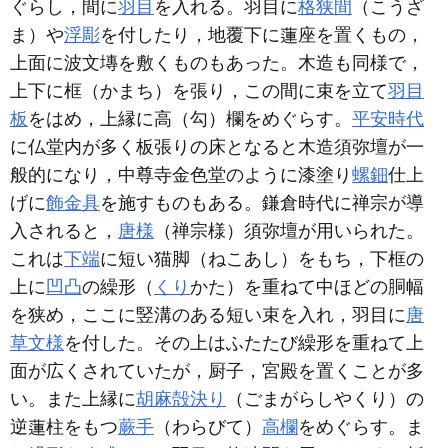
ぐらし，間に
羽目
を入れる。羽目に
格狭間
（こうざ
ま）や
浮彫
を付したり，地覆下に蓮座を置くもの，
上面に波文塼を敷くものもあった。木造も同様で，
上下に框（かまち）を張り，この間に束を立て
羽目
板
をはめ，上縁に高（勾）欄をめぐらす。
平安時代
に仏堂内が多く板張りの床となると木造須弥壇が一
般的になり，中尊寺金色堂のように漆塗り
螺鈿
仕上
げに
飾金具
を施すものもある。鎌倉時代に禅宗が導
入されると，
唐様
（禅宗様）須弥壇が用いられた。
これは
下端
に短い猫脚（ねこあし）をもち，下框の
上に
凹凸
の繰形（
くり
かた）を重ねて中ほどの胴幅
を狭め，ここに竪溝のある短い束を入れ，羽目に
唐
草文様
を付した。その上はふたたび繰形を重ねて上
面が広くされていたが，厨子，宮殿を置くことが多
い。また上縁に
胡麻殻決り
（ごまがらしやくり）の
逆蓮柱をもつ
蕨手
（わらびて）
高欄
をめぐらす。ま