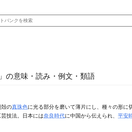
」の意味・読み・例文・類語
貝殻の
真珠色
に光る部分を磨いて薄片にし、種々の形に
工芸技法。日本には
奈良時代
に中国から伝えられ、
平安