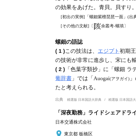
の効果をあげた。青貝。貝すり
[初出の実例]「螺鈿紫檀琵琶一面」(出
[その他の文献]〔
余叢考‐螺填〕
螺鈿の語誌
( 1 )
この技法は、
エジプト
初期王
の技術が非常に進歩し、宋にも
( 2 )
「色葉字類抄」に「螺鈿 ラ
葡辞書
」では「Auogai
」
(アヲガイ)
たと考えられる。
出典
精選版 日本国語大辞典
精選版 日本国語
「深夜勤務」ライドシェアドライ
日本交通株式会社
東京都 板橋区