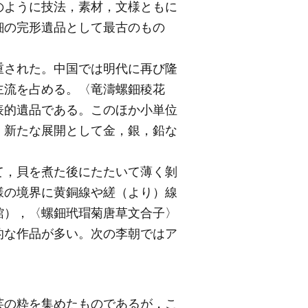
のように技法，素材，文様ともに
鈿の完形遺品として最古のもの
重された。中国では明代に再び隆
主流を占める。〈竜濤螺鈿稜花
表的遺品である。このほか小単位
，新たな展開として金，銀，鉛な
て，貝を煮た後にたたいて薄く剝
様の境界に黄銅線や縒（より）線
館），〈螺鈿玳瑁菊唐草文合子〉
的な作品が多い。次の李朝ではア
芸の粋を集めたものであるが，こ