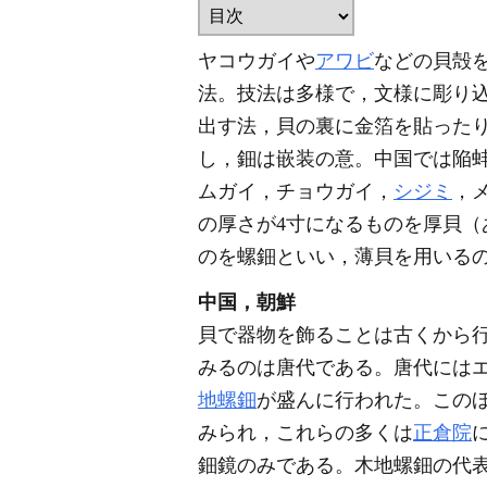
ヤコウガイや
アワビ
などの貝殻
法。技法は多様で，文様に彫り
出す法，貝の裏に金箔を貼った
し，鈿は嵌装の意。中国では陥
ムガイ，チョウガイ，
シジミ
，
の厚さが4寸になるものを厚貝（
のを螺鈿といい，薄貝を用いる
中国，朝鮮
貝で器物を飾ることは古くから
みるのは唐代である。唐代には
地螺鈿
が盛んに行われた。この
みられ，これらの多くは
正倉院
鈿鏡のみである。木地螺鈿の代