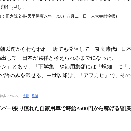
。螺鈿押し。
典：正倉院文書‐天平勝宝八年（756）六月二一日・東大寺献物帳)
朝以前から行なわれ、唐でも発達して、奈良時代に日
輸出して、日本が発祥と考えられるまでになった。
テン」とあり、「下学集」や節用集類には「螺鈿」に「
の語のみを載せる。中世以降は、「アヲカヒ」で、その
大辞典について
情報
|
凡例
バー/乗り慣れた自家用車で時給2500円から稼げる/副