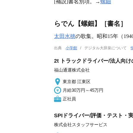
[補説]書名別項。→
螺鈿
らでん【螺鈿】［書名］
太田水穂
の歌集。昭和15年（19
出典
小学館
デジタル大辞泉について
2t トラックドライバー/法人向
福山通運株式会社
東京都 江東区
月給30万円～45万円
正社員
SPIドライバー/評価・テスト・実験
株式会社スタッフサービス