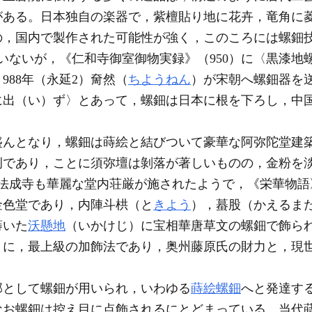
がある。日本独自の楽器で，紫檀貼り地に花卉，竜角に
の，国内で製作された可能性が強く，このころには螺鈿
ていないが，《仁和寺御室御物実録》（950）に〈黒漆
988年（永延2）奝然（
ちようねん
）が宋朝へ螺鈿器を
に出（い）ず〉とあって，螺鈿は日本に根を下ろし，中
盛んとなり，螺鈿は蒔絵と結びついて豪華な阿弥陀堂建
例であり，ことに須弥壇は剝落が著しいものの，金粉を
成の法成寺も華麗な堂内荘厳が施されたようで，《栄華物
金色堂であり，内陣斗栱（と
きよう
），蟇股（かえるま
蒔いた
沃懸地
（いかけじ）に宝相華唐草文の螺鈿で飾ら
うに，最上級の加飾法であり，奥州藤原氏の財力と，現
部として螺鈿が用いられ，いわゆる
蒔絵螺鈿
へと発達す
なお螺鈿は控え目に点飾されるにとどまっている。当代