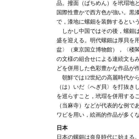
品。撥面（ばちめん）を玳瑁地
国際性豊かで西方色が強い。黒
で，漆地に螺鈿を装飾するとい
しかし中国ではその後，螺鈿は停
盛を迎える。明代螺鈿は厚貝を
盆〉（東京国立博物館），〈楼閣
の文様の組合せによる連続文も
どを併用した色彩豊かな作品が
朝鮮では12世紀の高麗時代か
（は）いだ〈へぎ貝〉を打抜き
を巡らすこと，玳瑁を併用する
（当麻寺）などが代表的な例で
ワビを用い，絵画的作品が多く
日本
日本の螺鈿は奈良時代に始まる