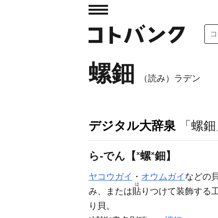
螺鈿
（読み）ラデン
デジタル大辞泉
「螺鈿
ら‐でん【
×
螺
×
鈿】
ヤコウガイ
・
オウムガイ
などの
は
み、または
貼
りつけて装飾する
り貝。