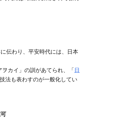
本に伝わり、平安時代には、日本
アヲカイ」の訓があてられ、「
日
技法も表わすのが一般化してい
業可