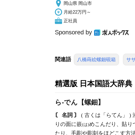
岡山県 岡山市
月給22万円～
正社員
Sponsored by
関連語
八橋蒔絵螺鈿硯箱
サ
精選版 日本国語大辞典
ら‐でん【螺鈿】
〘 名詞 〙
( 古くは「らてん」 )
りの面に嵌
めこんだり、貼り
(は)
たり、毛彫や彫刻をほどこす方