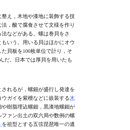
に整え，木地や漆地に装飾する技
む法，酸で腐食させて文様を作り
る法などがある。螺は巻貝をさ
ともいう。用いる貝はほかにオウ
た貝板を100枚単位で計り，そ
呼んだ。日本では厚貝を用いたも
とされるが，螺鈿が盛行し発達を
コウガイを紫檀などに嵌装する
木
鈿や樹脂埋込螺鈿，黒漆地螺鈿が
ルファン出土の双六局や数例の螺
ト
を祖型とする五弦琵琶唯一の遺