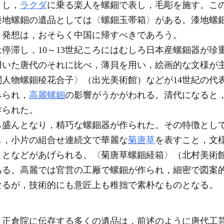
とし，
ラクダ
に乗る楽人を螺鈿で表し，毛彫を施す。こ
漆地螺鈿の遺品としては〈螺鈿玉帯箱〉がある。漆地螺
う発想は，おそらく中国に帰すべきであろう。
滞し，10～13世紀ころにはむしろ日本産螺鈿器が珍
用いた唐代のそれに比べ，薄貝を用い，絵画的な文様が
人物螺鈿稜花合子〉（出光美術館）などが14世紀の代
みられ，
高麗螺鈿
の影響がうかがわれる。清代になると
作られた。
ら盛んとなり，精巧な螺鈿器が作られた。その特徴とし
し，小片の組合せ連続文で華麗な
菊唐草
を表すこと，文
ことなどがあげられる。〈菊唐草螺鈿経箱〉（北村美術
ある。高麗では官営の工厰で螺鈿が作られ，細密で図案
なるが，技術的にも意匠上も稚拙で素朴なものとなる。
。正倉院に伝存する多くの遺品は，前述のように唐代工