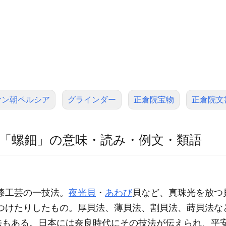
サン朝ペルシア
グラインダー
正倉院宝物
正倉院文
「螺鈿」の意味・読み・例文・類語
 漆工芸の一技法。
夜光貝
・
あわび
貝など、真珠光を放つ
つけたりしたもの。厚貝法、薄貝法、割貝法、蒔貝法な
法もある。日本には奈良時代にその技法が伝えられ、平