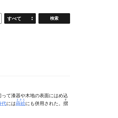
すべて
切って漆器や木地の表面にはめ込
まきえ
す
時代
には
蒔絵
にも併用された。
摺