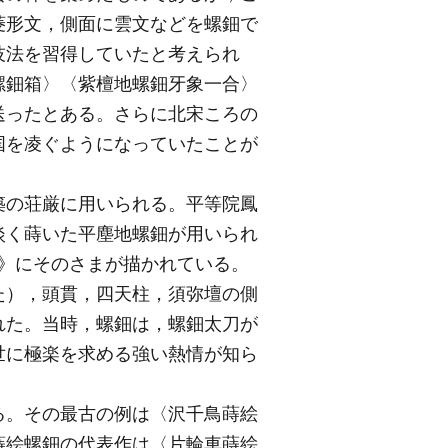
菱形文，側面に雲文などを螺鈿で
技法を習得していたと考えられ
地螺鈿箱〉〈紫檀地螺鈿牙象一合〉
送ったとある。さらに北宋ころの
国を凌ぐようになっていたことが
築の荘厳に用いられる。平等院鳳
淡く蒔いた平塵地螺鈿が用いられ
語》にそのさまが描かれている。
た），頭貫，四天柱，須弥壇の側
れた。当時，螺鈿は，螺鈿太刀が
世に極楽を求める強い熱情が知ら
る。その最古の例は〈沢千鳥蒔絵
蒔絵螺鈿の代表作は〈片輪車蒔絵