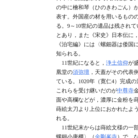
の中に檜和琴（ひのきわごん）
表す。外国産の材を用いるもの
る。9～10世紀の遺品は残され
とあり，また《宋史》日本伝に，
《泊宅編》には〈螺鈿器は倭国
知られる。
11世紀になると，
浄土信仰
が
凰堂の
須弥壇
，天蓋がその代表
ている。1020年（寛仁4）完
これらを受け継いだのが
中尊寺
面や高欄などが，濃厚に金粉を
蒔絵太刀より上位におかれたよ
れる。
11世紀末からは蒔絵文様の一
螺鈿小唐櫃〉（
金剛峯寺
）で，