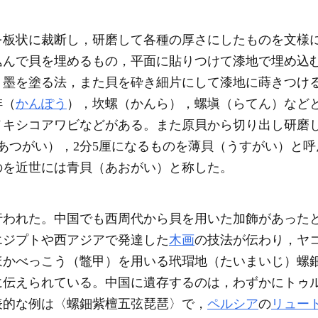
を板状に裁断し，研磨して各種の厚さにしたものを文様
込んで貝を埋めるもの，平面に貼りつけて漆地で埋め込
り墨を塗る法，また貝を砕き細片にして漆地に蒔きつけ
蚌（
かんぽう
），坎螺（かんら），螺塡（らてん）など
メキシコアワビなどがある。また原貝から切り出し研磨し
あつがい），2分5厘になるものを薄貝（うすがい）と
のを近世には青貝（あおがい）と称した。
行われた。中国でも西周代から貝を用いた加飾があった
エジプトや西アジアで発達した
木画
の技法が伝わり，ヤ
ほかべっこう（鼈甲）を用いる玳瑁地（たいまいじ）螺
に伝えられている。中国に遺存するのは，わずかにトゥ
表的な例は〈螺鈿紫檀五弦琵琶〉で，
ペルシア
の
リュー