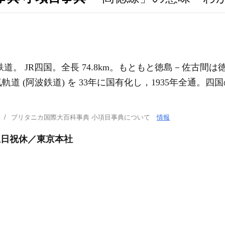
鉄道。 JR四国。全長 74.8km。もともと徳島－佐古間は
道 (阿波鉄道) を 33年に国有化し，1935年全通。
。
ブリタニカ国際大百科事典 小項目事典について
情報
土日祝休／東京本社