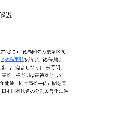
解説
佐古(さこ)―徳島間のみ複線区間
と
徳島平野
を結ぶ。徳島側は、
鉄道、吉成(よしなり)―板野間、
が、高松―板野間は高徳線として
935年開通、同年高松―佐古間を高
年、日本国有鉄道の分割民営化に伴