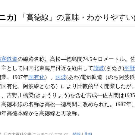
ニカ)
「高徳線」の意味・わかりやすい
旅客鉄道
の線路名称。高松―徳島間74.5キロメートル。
。主として四国北東海岸付近を経由して
讃岐
(さぬき)
平野
業、1907年
国有化
）、
阿波
(あわ)電気軌道（のち阿波
1933年国有化、阿波線となる）により比較的早く開業した
和10）、吉野川橋梁(きょうりょう)を含む吉成―佐古間は1
6）高徳本線の名称は高松―徳島間に改められた。1987
88年高徳本線から高徳線と再改称。
日本大百科全書(ニッポニカ)について
情報
|
凡例