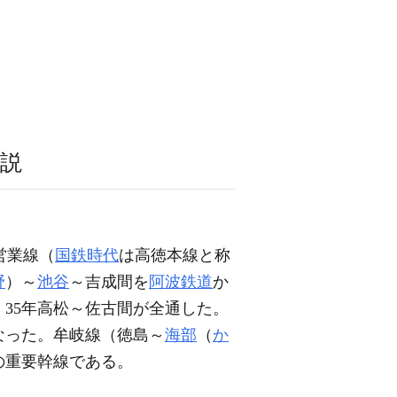
説
営業線（
国鉄時代
は高徳本線と称
野
）～
池谷
～吉成間を
阿波鉄道
か
35年高松～佐古間が全通した。
なった。牟岐線（徳島～
海部
（
か
の重要幹線である。