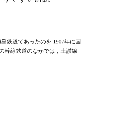
徳島鉄道であったのを 1907年に国
四国の幹線鉄道のなかでは，土讃線