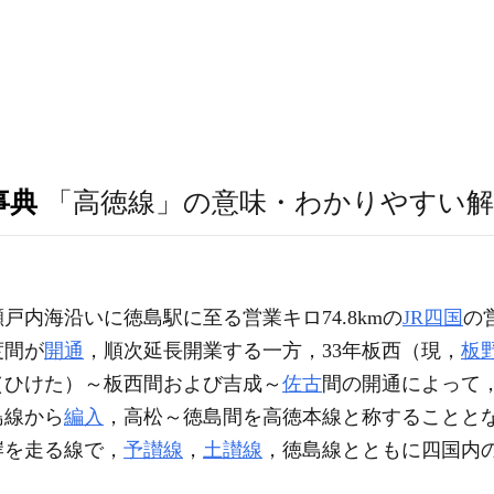
事典
「高徳線」の意味・わかりやすい解
戸内海沿いに徳島駅に至る営業キロ74.8kmの
JR四国
の
度間が
開通
，順次延長開業する一方，33年板西（現，
板
（ひけた）～板西間および吉成～
佐古
間の開通によって，
島線から
編入
，高松～徳島間を高徳本線と称することと
岸を走る線で，
予讃線
，
土讃線
，徳島線とともに四国内