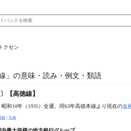
トクセン
線」の意味・読み・例文・類語
‐〕【高徳線】
。昭和10年（1935）全通。同63年高徳本線より現在の
名
情報
|
凡例
国内最大規模の地方銀行グループ