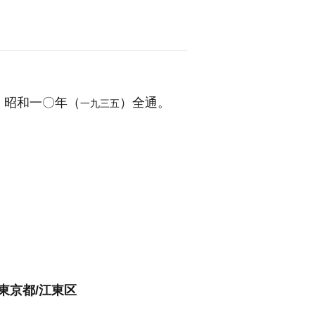
。昭和一〇年（
）全通。
一九三五
/東京都/江東区