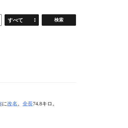
すべて
称
に
改名
。
全長
74.8キロ。