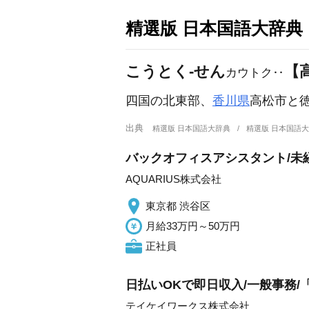
精選版 日本国語大辞典
こうとく‐せん
【
カウトク‥
四国の北東部、
香川県
高松市と
出典
精選版 日本国語大辞典
精選版 日本国語
バックオフィスアシスタント/未
AQUARIUS株式会社
東京都 渋谷区
月給33万円～50万円
正社員
日払いOKで即日収入/一般事務/「
テイケイワークス株式会社