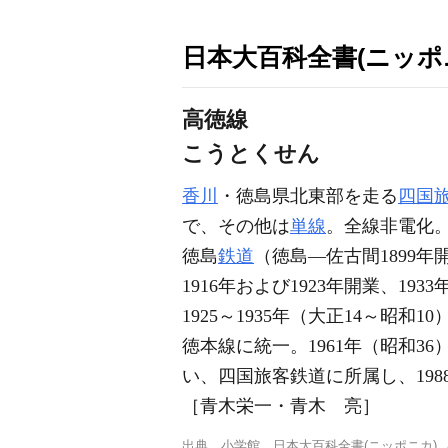
日本大百科全書(ニッポ
高徳線
こうとくせん
香川
・徳島県北東部を走る
四国
で、その他は
単線
。全線非電化
徳島
鉄道
（徳島―佐古間1899年開
1916年および1923年開業、
1925～1935年（大正14～昭
徳本線に統一。1961年（昭和3
い、四国旅客鉄道に所属し、19
［青木栄一・青木 亮］
出典
小学館 日本大百科全書(ニッポニカ)