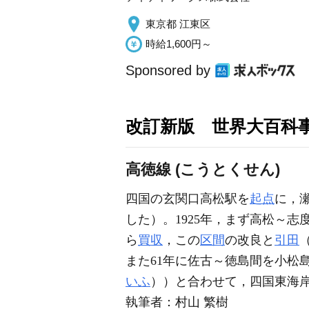
東京都 江東区
時給1,600円～
Sponsored by
改訂新版 世界大百科
高徳線 (こうとくせん)
四国の玄関口高松駅を
起点
に，瀬
した）。1925年，まず高松～志
ら
買収
，この
区間
の改良と
引田
また61年に佐古～徳島間を小松
いふ
））と合わせて，四国東海
執筆者：
村山 繁樹