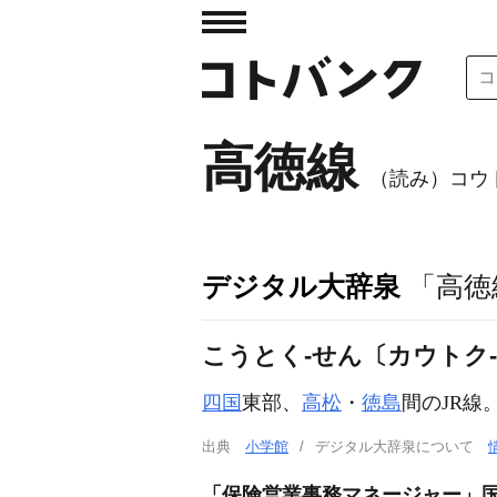
高徳線
（読み）コウ
デジタル大辞泉
「高徳
こうとく‐せん〔カウトク
四国
東部、
高松
・
徳島
間のJR線
出典
小学館
デジタル大辞泉について
「保険営業事務マネージャー」