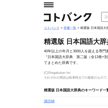
コトバンク
>
辞書一覧
> 精選版 日本国語大
精選版 日本国語大辞
40年以上の年月と3000人を超える
『日本国語大辞典 第二版（全13巻+別
てまとめた辞典です。
(C)Shogakukan Inc.
それぞれの用語は執筆時点での最新のもので
精選版 日本国語大辞典のキーワード一
講読師