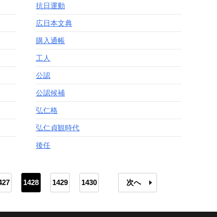
抗日運動
広日本文典
購入通帳
工人
公認
公認候補
弘仁格
弘仁貞観時代
後任
427
1428
1429
1430
次へ