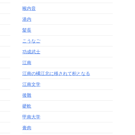
喉内音
港内
髪長
こうなご
功成武士
江南
江南の橘江北に移されて枳となる
江南文学
後難
硬軟
甲南大学
膏肉