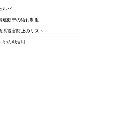
ェルパ
得連動型の給付制度
態系被害防止のリスト
判所のAI活用