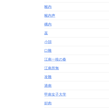
喉内
喉内声
構内
巫
小頷
口難
江南一枝の春
江南所無
攻難
港南
甲南女子大学
好肉