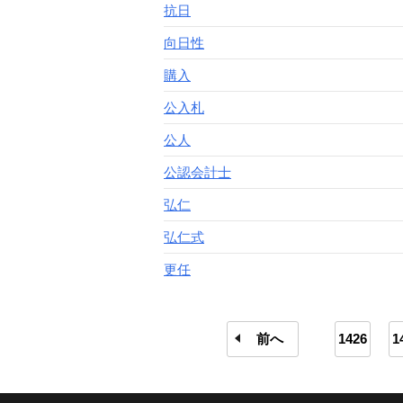
抗日
向日性
購入
公入札
公人
公認会計士
弘仁
弘仁式
更任
前へ
1426
1