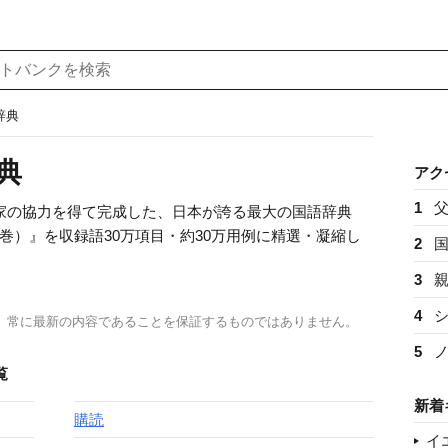
辞典
典
アク
1
専門家の協力を得て完成した、日本が誇る最大の国語辞典
巻）』を収録語30万項目・約30万用例に精選・凝縮し
2
3
4
、常に最新の内容であることを保証するものではありません。
5
覧
新着
購読
イ