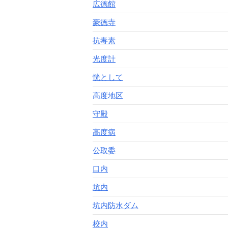
広徳館
豪徳寺
抗毒素
光度計
恍として
高度地区
守殿
高度病
公取委
口内
坑内
坑内防水ダム
校内