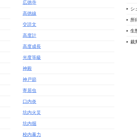
広徳寺
シ
高徳線
所
交読文
生
高度計
裁
高度成長
光度等級
神殿
神戸節
寄居虫
口内炎
坑内火災
坑内掘
校内暴力