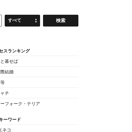
すべて
セスランキング
父と暮せば
国際結婚
親等
シャチ
ノーフォーク・テリア
キーワード
エネコ