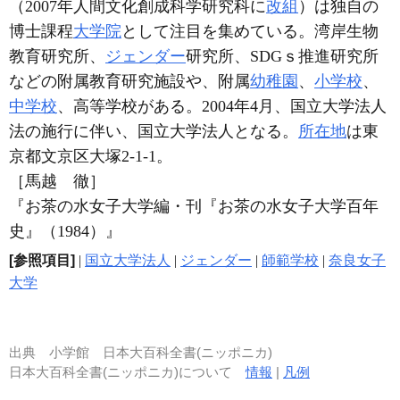
（2007年人間文化創成科学研究科に
改組
）は独自の
博士課程
大学院
として注目を集めている。湾岸生物
教育研究所、
ジェンダー
研究所、SDGｓ推進研究所
などの附属教育研究施設や、附属
幼稚園
、
小学校
、
中学校
、高等学校がある。2004年4月、国立大学法人
法の施行に伴い、国立大学法人となる。
所在地
は東
京都文京区大塚2-1-1。
［馬越 徹］
『お茶の水女子大学編・刊『お茶の水女子大学百年
史』（1984）』
[参照項目]
|
国立大学法人
|
ジェンダー
|
師範学校
|
奈良女子
大学
出典
小学館 日本大百科全書(ニッポニカ)
日本大百科全書(ニッポニカ)について
情報
|
凡例