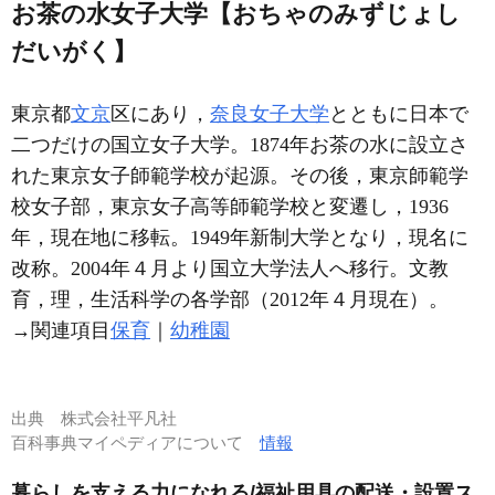
お茶の水女子大学【おちゃのみずじょし
だいがく】
東京都
文京
区にあり，
奈良女子大学
とともに日本で
二つだけの国立女子大学。1874年お茶の水に設立さ
れた東京女子師範学校が起源。その後，東京師範学
校女子部，東京女子高等師範学校と変遷し，1936
年，現在地に移転。1949年新制大学となり，現名に
改称。2004年４月より国立大学法人へ移行。文教
育，理，生活科学の各学部（2012年４月現在）。
→関連項目
保育
｜
幼稚園
出典
株式会社平凡社
百科事典マイペディアについて
情報
暮らしを支える力になれる/福祉用具の配送・設置ス