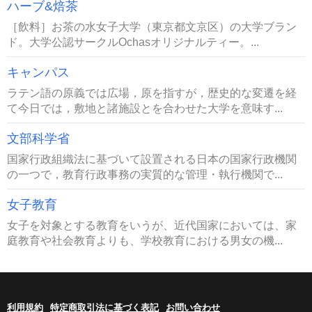
ハーブ&焙茶
［飲料］お茶の水女子大学（東京都文京区）の大学ブラン
ド。大学公認サークルOchasオリジナルティー。...
キャンパス
ラテン語の原義では広場，原を指すが，歴史的な変遷を経
て今日では，敷地と諸施設とを合わせた大学を意味す...
文部科学省
国家行政組織法に基づいて設置される日本の国家行政機関
の一つで，教育行政事務の実質的な管理・執行機関で...
女子教育
女子を対象とする教育をいうが、近代国家においては、家
庭教育や社会教育よりも、学校教育における男女の機...
利用規約
特定商取引法に基づく表記
お問い合わせ