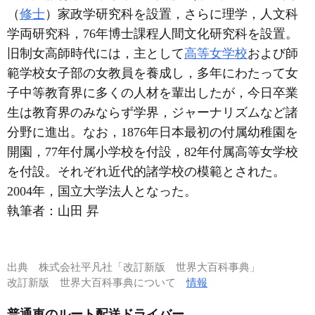
（
修士
）家政学研究科を設置，さらに理学，人文科
学両研究科，76年博士課程人間文化研究科を設置。
旧制女高師時代には，主として
高等女学校
および師
範学校女子部の女教員を養成し，多年にわたって女
子中等教育界に多くの人材を輩出したが，今日卒業
生は教育界のみならず学界，ジャーナリズムなど諸
分野に進出。なお，1876年日本最初の付属幼稚園を
開園，77年付属小学校を付設，82年付属高等女学校
を付設。それぞれ近代的諸学校の模範とされた。
2004年，国立大学法人となった。
執筆者：
山田 昇
出典
株式会社平凡社「改訂新版 世界大百科事典」
改訂新版 世界大百科事典について
情報
普通車のルート配送ドライバー