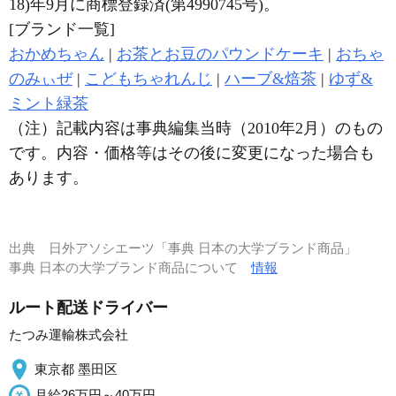
18)年9月に商標登録済(第4990745号)。
[ブランド一覧]
おかめちゃん
|
お茶とお豆のパウンドケーキ
|
おちゃ
のみぃぜ
|
こどもちゃれんじ
|
ハーブ&焙茶
|
ゆず&
ミント緑茶
（注）記載内容は事典編集当時（2010年2月）のもの
です。内容・価格等はその後に変更になった場合も
あります。
出典
日外アソシエーツ「事典 日本の大学ブランド商品」
事典 日本の大学ブランド商品について
情報
ルート配送ドライバー
たつみ運輸株式会社
東京都 墨田区
月給26万円～40万円