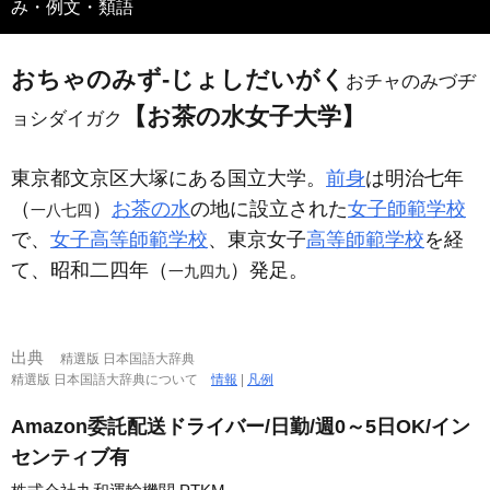
み・例文・類語
おちゃのみず‐じょしだいがく
おチャのみづヂ
【お茶の水女子大学】
ョシダイガク
東京都文京区大塚にある国立大学。
前身
は明治七年
（
）
お茶の水
の地に設立された
女子師範学校
一八七四
で、
女子高等師範学校
、東京女子
高等師範学校
を経
て、昭和二四年（
）発足。
一九四九
出典
精選版 日本国語大辞典
精選版 日本国語大辞典について
情報
|
凡例
Amazon委託配送ドライバー/日勤/週0～5日OK/イン
センティブ有