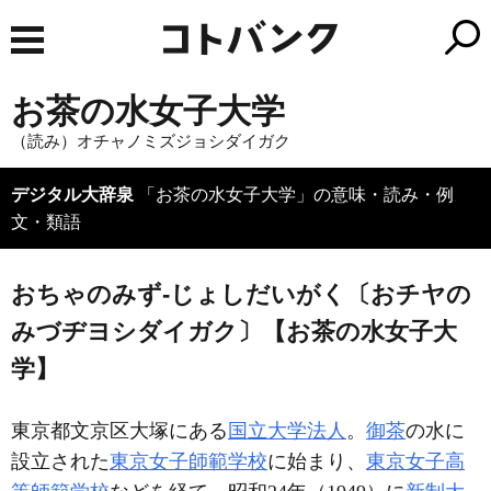
お茶の水女子大学
（読み）オチャノミズジョシダイガク
デジタル大辞泉
「お茶の水女子大学」の意味・読み・例
文・類語
おちゃのみず‐じょしだいがく〔おチヤの
みづヂヨシダイガク〕【お茶の水女子大
学】
東京都文京区大塚にある
国立大学法人
。
御茶
の水に
設立された
東京女子師範学校
に始まり、
東京女子高