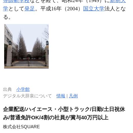
等師範学校
などを経て、昭和24年（1949）に
新制大
学
として
発足
。平成16年（2004）
国立大学
法人とな
る。
出典
小学館
デジタル大辞泉について
情報
|
凡例
企業配送/ハイエース・小型トラック/日勤/土日祝休
み/普通免許OK/4割の社員が賞与40万円以上
株式会社SQUARE