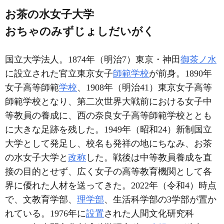
お茶の水女子大学
おちゃのみずじょしだいがく
国立大学法人。1874年（明治7）東京・神田
御茶ノ水
に設立された官立東京女子
師範学校
が前身。1890年
女子高等師範
学校
、1908年（明治41）東京女子高等
師範学校となり、第二次世界大戦前における女子中
等教員の養成に、西の奈良女子高等師範学校ととも
に大きな足跡を残した。1949年（昭和24）新制国立
大学として発足し、校名も発祥の地にちなみ、お茶
の水女子大学と
改称
した。戦後は中等教員養成を直
接の目的とせず、広く女子の高等教育機関として各
界に優れた人材を送ってきた。2022年（令和4）時点
で、文教育学部、
理学部
、生活科学部の3学部が置か
れている。1976年に
設置
された人間文化研究科