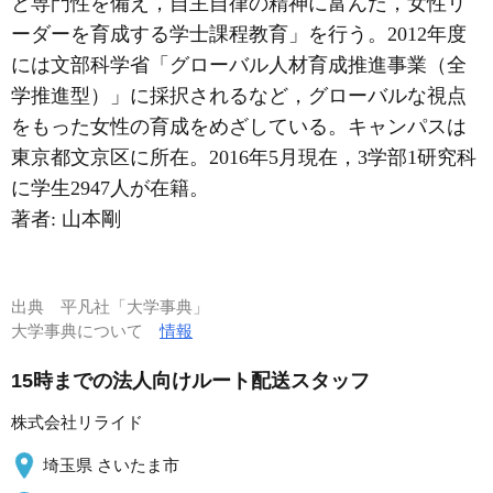
と専門性を備え，自主自律の精神に富んだ，女性リ
ーダーを育成する学士課程教育」を行う。2012年度
には文部科学省「グローバル人材育成推進事業
（全
学推進型）
」に採択されるなど，グローバルな視点
をもった女性の育成をめざしている。キャンパスは
東京都文京区に所在。2016年5月現在，3学部1研究科
に学生2947人が在籍。
著者: 山本剛
出典
平凡社「大学事典」
大学事典について
情報
15時までの法人向けルート配送スタッフ
株式会社リライド
埼玉県 さいたま市