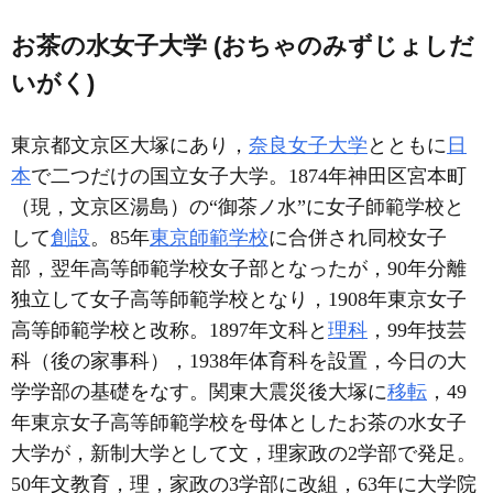
お茶の水女子大学 (おちゃのみずじょしだ
いがく)
東京都文京区大塚にあり，
奈良女子大学
とともに
日
本
で二つだけの国立女子大学。1874年神田区宮本町
（現，文京区湯島）の“御茶ノ水”に女子師範学校と
して
創設
。85年
東京師範学校
に合併され同校女子
部，翌年高等師範学校女子部となったが，90年分離
独立して女子高等師範学校となり，1908年東京女子
高等師範学校と改称。1897年文科と
理科
，99年技芸
科（後の家事科），1938年体育科を設置，今日の大
学学部の基礎をなす。関東大震災後大塚に
移転
，49
年東京女子高等師範学校を母体としたお茶の水女子
大学が，新制大学として文，理家政の2学部で発足。
50年文教育，理，家政の3学部に改組，63年に大学院