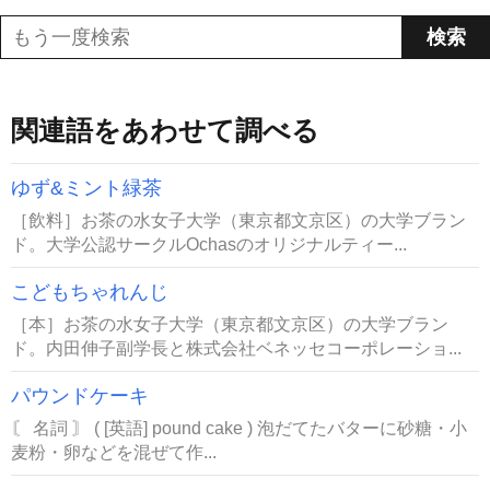
関連語をあわせて調べる
ゆず&ミント緑茶
［飲料］お茶の水女子大学（東京都文京区）の大学ブラン
ド。大学公認サークルOchasのオリジナルティー...
こどもちゃれんじ
［本］お茶の水女子大学（東京都文京区）の大学ブラン
ド。内田伸子副学長と株式会社ベネッセコーポレーショ...
パウンドケーキ
〘 名詞 〙 ( [英語] pound cake ) 泡だてたバターに砂糖・小
麦粉・卵などを混ぜて作...