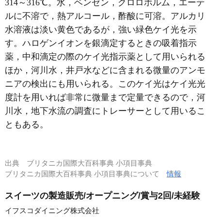
314～316℃。水，ベンゼン，クロロホルム，エーテ
ルに不溶で，熱アルコール，酢酸に可溶。アルカリ
水溶液は淡い黄色であるが，強い緑色ケイ光を示
す。ハロゲンイオンを銀滴定するときの吸着指示
薬，中和滴定の際のケイ光指示薬として用いられる
ほか，河川水，井戸水などに含まれる微量のアンモ
ニアの検出にも用いられる。このケイ光はケイ光光
度計を用いれば非常に微量まで定量できるので，河
川水，地下水流の調査にトレーサーとして用いるこ
ともある。
出典
ブリタニカ国際大百科事典 小項目事典
ブリタニカ国際大百科事典 小項目事典について
情報
スイーツの製造販売/オープニング/賞与2回/未経験
イフスコダイニング株式会社