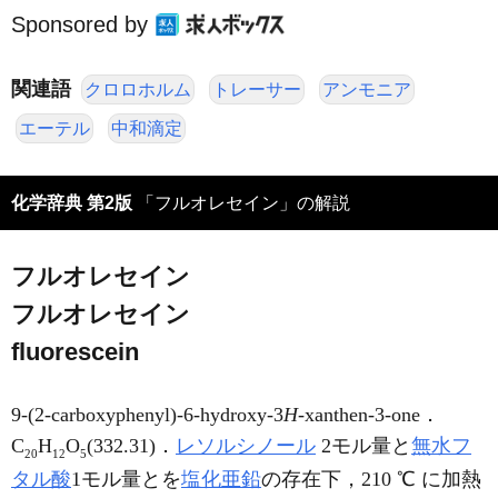
Sponsored by
関連語
クロロホルム
トレーサー
アンモニア
エーテル
中和滴定
化学辞典 第2版
「フルオレセイン」の解説
フルオレセイン
フルオレセイン
fluorescein
9-(2-carboxyphenyl)-6-hydroxy-3
H
-xanthen-3-one．
C
H
O
(332.31)．
レソルシノール
2モル量と
無水フ
20
12
5
タル酸
1モル量とを
塩化亜鉛
の存在下，210 ℃ に加熱