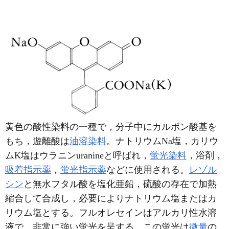
黄色の酸性染料の一種で，分子中にカルボン酸基を
もち，遊離酸は
油溶染料
。ナトリウムNa塩，カリウ
ムK塩はウラニンuranineと呼ばれ，
蛍光染料
，浴剤，
吸着指示薬
，
蛍光指示薬
などに使用される。
レゾル
シン
と無水フタル酸を塩化亜鉛，硫酸の存在で加熱
縮合して合成し，必要によりナトリウム塩またはカ
リウム塩とする。フルオレセインはアルカリ性水溶
液で，非常に強い蛍光を呈する。この蛍光は
微量
の