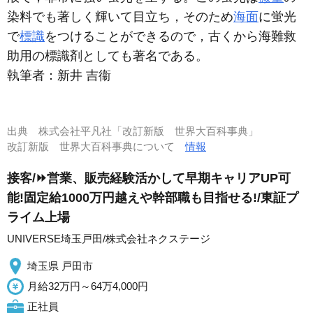
染料でも著しく輝いて目立ち，そのため
海面
に蛍光
で
標識
をつけることができるので，古くから海難救
助用の標識剤としても著名である。
執筆者：
新井 吉衞
出典
株式会社平凡社「改訂新版 世界大百科事典」
改訂新版 世界大百科事典について
情報
接客/⏩️営業、販売経験活かして早期キャリアUP可
能!固定給1000万円越えや幹部職も目指せる!/東証プ
ライム上場
UNIVERSE埼玉戸田/株式会社ネクステージ
埼玉県 戸田市
月給32万円～64万4,000円
正社員