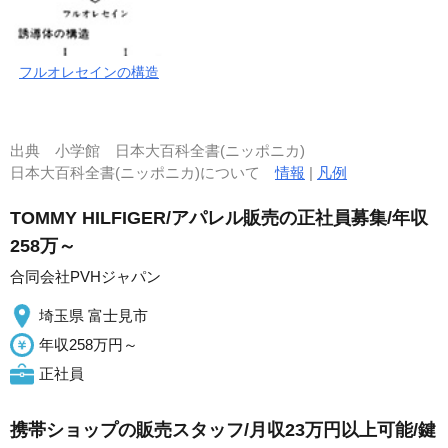
フルオレセインの構造
出典
小学館 日本大百科全書(ニッポニカ)
日本大百科全書(ニッポニカ)について
情報
|
凡例
TOMMY HILFIGER/アパレル販売の正社員募集/年収
258万～
合同会社PVHジャパン
埼玉県 富士見市
年収258万円～
正社員
携帯ショップの販売スタッフ/月収23万円以上可能/鍵