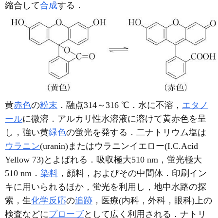
縮合して
合成
する．
黄
赤色
の
粉末
．融点314～316 ℃．水に不溶，
エタノ
ール
に微溶．アルカリ性水溶液に溶けて黄赤色を呈
し，強い黄
緑色
の蛍光を発する．二ナトリウム塩は
ウラニン
(uranin)またはウラニンイエロー(I.C.Acid
Yellow 73)とよばれる．吸収極大510 nm，蛍光極大
510 nm．
染料
，顔料，およびその中間体．印刷イン
キに用いられるほか，蛍光を利用し，地中水路の探
索，生
化学反応
の
追跡
，医療(内科，外科，眼科)上の
検査などに
プローブ
として広く利用される．ナトリ