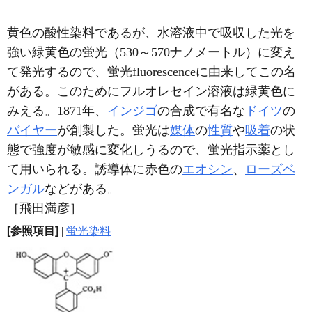
黄色の酸性染料であるが、水溶液中で吸収した光を
強い緑黄色の蛍光（530～570ナノメートル）に変え
て発光するので、蛍光fluorescenceに由来してこの名
がある。このためにフルオレセイン溶液は緑黄色に
みえる。1871年、
インジゴ
の合成で有名な
ドイツ
の
バイヤー
が創製した。蛍光は
媒体
の
性質
や
吸着
の状
態で強度が敏感に変化しうるので、蛍光指示薬とし
て用いられる。誘導体に赤色の
エオシン
、
ローズベ
ンガル
などがある。
［飛田満彦］
[参照項目]
|
蛍光染料