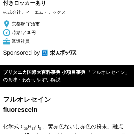
付きロッカーあり
株式会社ティーエム・テックス
京都府 宇治市
時給1,400円
派遣社員
Sponsored by
ブリタニカ国際大百科事典 小項目事典
「フルオレセイン」
の意味・わかりやすい解説
フルオレセイン
fluorescein
化学式 C
H
O
。黄赤色ないし赤色の粉末。融点
20
12
5