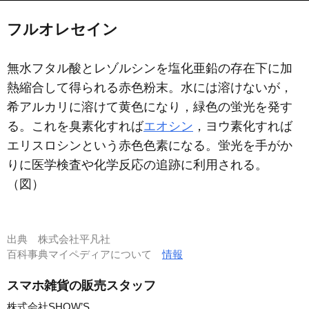
フルオレセイン
無水フタル酸とレゾルシンを塩化亜鉛の存在下に加
熱縮合して得られる赤色粉末。水には溶けないが，
希アルカリに溶けて黄色になり，緑色の蛍光を発す
る。これを臭素化すれば
エオシン
，ヨウ素化すれば
エリスロシンという赤色色素になる。蛍光を手がか
りに医学検査や化学反応の追跡に利用される。
（図）
出典
株式会社平凡社
百科事典マイペディアについて
情報
スマホ雑貨の販売スタッフ
株式会社SHOW’S