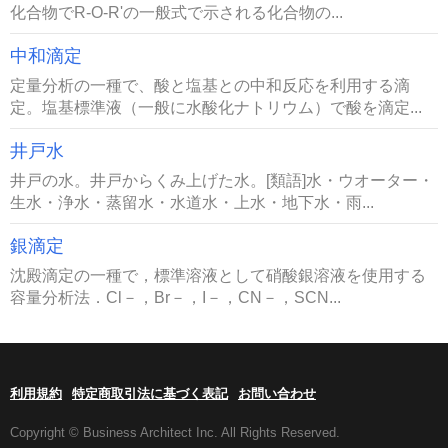
化合物でR-O-R'の一般式で示される化合物の...
中和滴定
定量分析の一種で、酸と塩基との中和反応を利用する滴
定。塩基標準液（一般に水酸化ナトリウム）で酸を滴定...
井戸水
井戸の水。井戸からくみ上げた水。[類語]水・ウオーター・
生水・浄水・蒸留水・水道水・上水・地下水・雨...
銀滴定
沈殿滴定の一種で，標準溶液として硝酸銀溶液を使用する
容量分析法．Cl－，Br－，I－，CN－，SCN...
利用規約
特定商取引法に基づく表記
お問い合わせ
Copyright © Business Architect Inc. All Rights Reserved.