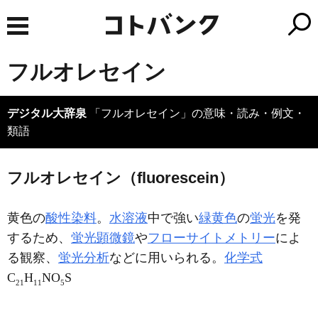
フルオレセイン
デジタル大辞泉
「フルオレセイン」の意味・読み・例文・
類語
フルオレセイン（fluorescein）
黄色の
酸性染料
。
水溶液
中で強い
緑黄色
の
蛍光
を発
するため、
蛍光顕微鏡
や
フローサイトメトリー
によ
る観察、
蛍光分析
などに用いられる。
化学式
C
H
NO
S
21
11
5