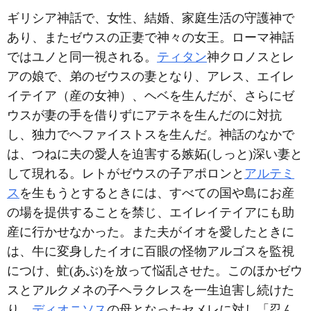
ギリシア神話で、女性、結婚、家庭生活の守護神で
あり、またゼウスの正妻で神々の女王。ローマ神話
ではユノと同一視される。
ティタン
神クロノスとレ
アの娘で、弟のゼウスの妻となり、アレス、エイレ
イテイア（産の女神）、ヘベを生んだが、さらにゼ
ウスが妻の手を借りずにアテネを生んだのに対抗
し、独力でヘファイストスを生んだ。神話のなかで
は、つねに夫の愛人を迫害する嫉妬(しっと)深い妻と
して現れる。レトがゼウスの子アポロンと
アルテミ
ス
を生もうとするときには、すべての国や島にお産
の場を提供することを禁じ、エイレイテイアにも助
産に行かせなかった。また夫がイオを愛したときに
は、牛に変身したイオに百眼の怪物アルゴスを監視
につけ、虻(あぶ)を放って悩乱させた。このほかゼウ
スとアルクメネの子ヘラクレスを一生迫害し続けた
り、
ディオニソス
の母となったセメレに対し「忍ん