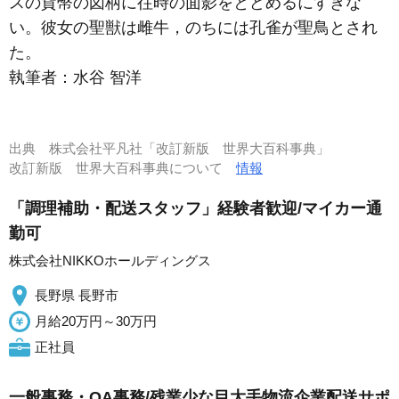
スの貨幣の図柄に往時の面影をとどめるにすぎな
い。彼女の聖獣は雌牛，のちには孔雀が聖鳥とされ
た。
執筆者：
水谷 智洋
出典
株式会社平凡社「改訂新版 世界大百科事典」
改訂新版 世界大百科事典について
情報
「調理補助・配送スタッフ」経験者歓迎/マイカー通
勤可
株式会社NIKKOホールディングス
長野県 長野市
月給20万円～30万円
正社員
一般事務・OA事務/残業少な目大手物流企業配送サポ