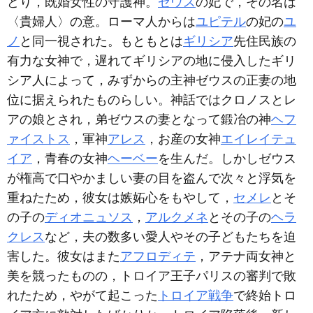
どり，既婚女性の守護神。
ゼウス
の妃で，その名は
〈貴婦人〉の意。ローマ人からは
ユピテル
の妃の
ユ
ノ
と同一視された。もともとは
ギリシア
先住民族の
有力な女神で，遅れてギリシアの地に侵入したギリ
シア人によって，みずからの主神ゼウスの正妻の地
位に据えられたものらしい。神話ではクロノスとレ
アの娘とされ，弟ゼウスの妻となって鍛冶の神
ヘフ
ァイストス
，軍神
アレス
，お産の女神
エイレイテュ
イア
，青春の女神
ヘーベー
を生んだ。しかしゼウス
が権高で口やかましい妻の目を盗んで次々と浮気を
重ねたため，彼女は嫉妬心をもやして，
セメレ
とそ
の子の
ディオニュソス
，
アルクメネ
とその子の
ヘラ
クレス
など，夫の数多い愛人やその子どもたちを迫
害した。彼女はまた
アフロディテ
，アテナ両女神と
美を競ったものの，トロイア王子パリスの審判で敗
れたため，やがて起こった
トロイア戦争
で終始トロ