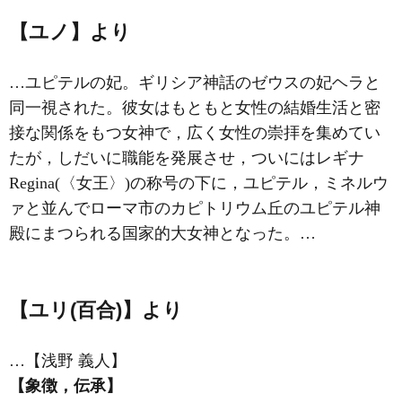
【ユノ】より
…
ユピテル
の妃。ギリシア神話のゼウスの妃
ヘラ
と
同一視された。彼女はもともと女性の結婚生活と密
接な関係をもつ女神で，広く女性の崇拝を集めてい
たが，しだいに職能を発展させ，ついにはレギナ
Regina(〈女王〉)の称号の下に，ユピテル，ミネルウ
ァと並んでローマ市のカピトリウム丘のユピテル神
殿にまつられる国家的大女神となった。…
【ユリ(百合)】より
…【浅野 義人】
【象徴，伝承】