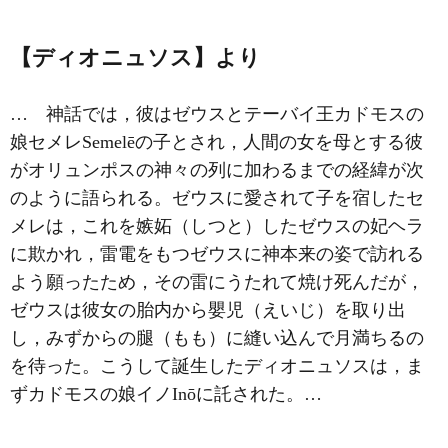
【ディオニュソス】より
… 神話では，彼はゼウスとテーバイ王カドモスの
娘セメレSemelēの子とされ，人間の女を母とする彼
がオリュンポスの神々の列に加わるまでの経緯が次
のように語られる。ゼウスに愛されて子を宿したセ
メレは，これを嫉妬（しつと）したゼウスの妃ヘラ
に欺かれ，雷電をもつゼウスに神本来の姿で訪れる
よう願ったため，その雷にうたれて焼け死んだが，
ゼウスは彼女の胎内から嬰児（えいじ）を取り出
し，みずからの腿（もも）に縫い込んで月満ちるの
を待った。こうして誕生したディオニュソスは，ま
ずカドモスの娘イノInōに託された。…