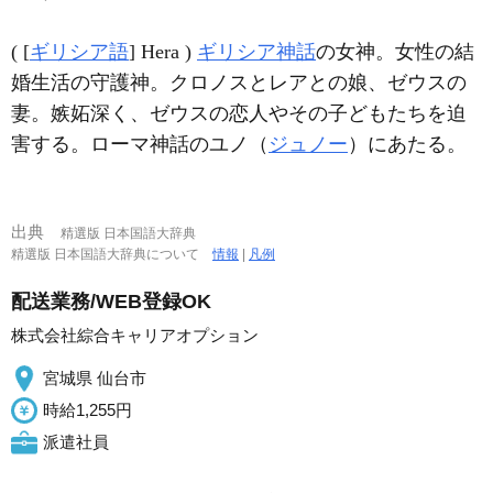
( [
ギリシア語
] Hera )
ギリシア神話
の女神。女性の結
婚生活の守護神。クロノスとレアとの娘、ゼウスの
妻。嫉妬深く、ゼウスの恋人やその子どもたちを迫
害する。ローマ神話のユノ（
ジュノー
）にあたる。
出典
精選版 日本国語大辞典
精選版 日本国語大辞典について
情報
|
凡例
配送業務/WEB登録OK
株式会社綜合キャリアオプション
宮城県 仙台市
時給1,255円
派遣社員