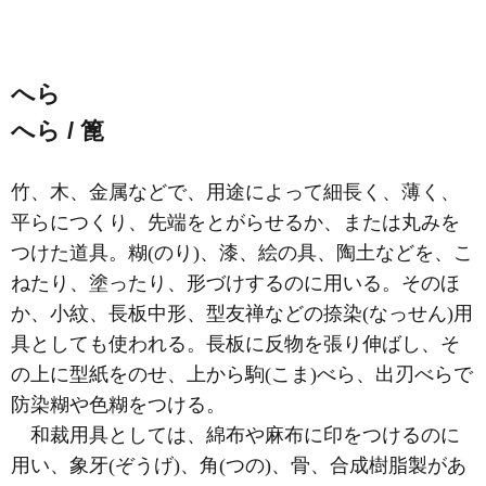
へら
へら / 篦
竹、木、金属などで、用途によって細長く、薄く、
平らにつくり、先端をとがらせるか、または丸みを
つけた道具。糊(のり)、漆、絵の具、陶土などを、こ
ねたり、塗ったり、形づけするのに用いる。そのほ
か、小紋、長板中形、型友禅などの捺染(なっせん)用
具としても使われる。長板に反物を張り伸ばし、そ
の上に型紙をのせ、上から駒(こま)べら、出刃べらで
防染糊や色糊をつける。
和裁用具としては、綿布や麻布に印をつけるのに
用い、象牙(ぞうげ)、角(つの)、骨、合成樹脂製があ