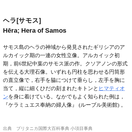
ヘラ[サモス]
Hēra; Hera of Samos
サモス島のヘラの神域から発見されたギリシアのア
ルカイック期の一連の女性立像。アルカイック初
期，前6世紀中葉のサモス派の作。クソアノンの形式
を伝える大理石像。いずれも円柱を思わせる円筒形
の直立像で，右手を脇につけて垂らし，左手を胸に
当て，縦に細くひだの刻まれたキトンと
ヒマティオ
ン
を身に着けている。なかでもよく知られた例は，
『ケラミュエス奉納の婦人像』 (ルーブル美術館) 。
出典
ブリタニカ国際大百科事典 小項目事典