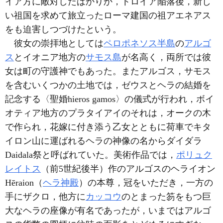
イア方に敵対したばかりか，トロイア陥落後，新し
い祖国を求めて旅立ったローマ建国の祖アエネアス
をも迫害しつづけたという。
彼女の崇拝地としては
ペロポネソス半島
の
アルゴ
ス
とイオニア地方の
サモス島
が名高く，両所では彼
女は町の守護神でもあった。またアルゴス，サモス
を含むいくつかの土地では，ゼウスとヘラの結婚を
記念する〈聖婚hieros gamos〉の儀式が行われ，ボイ
オティア地方のプラタイアイのそれは，オークの木
で作られ，花嫁に付き添う乙女とともに荷車でキタ
イロン山に運ばれるヘラの神像の名からダイダラ
Daidala祭と呼ばれていた。美術作品では，
ポリュク
レイトス
（前5世紀後半）作のアルゴスのヘライオン
Hēraion（
ヘラ神殿
）の本尊，冠をいただき，一方の
手にザクロ，他方に
カッコウ
のとまった笏をもつ巨
大なヘラの座像が有名であったが，いまではアルゴ