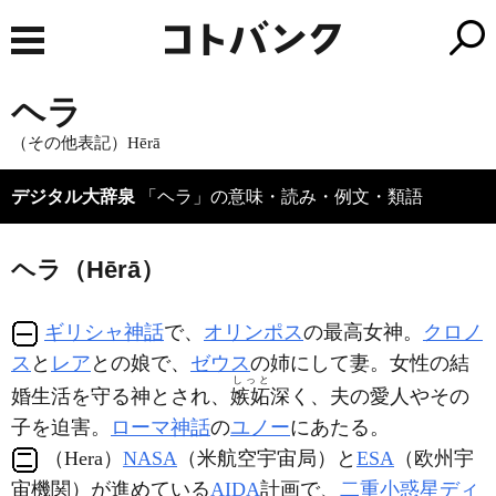
ヘラ
（その他表記）Hērā
デジタル大辞泉
「ヘラ」の意味・読み・例文・類語
ヘラ（Hērā）
ギリシャ神話
で、
オリンポス
の最高女神。
クロノ
ス
と
レア
との娘で、
ゼウス
の姉にして妻。女性の結
しっと
婚生活を守る神とされ、
嫉妬
深く、夫の愛人やその
子を迫害。
ローマ神話
の
ユノー
にあたる。
（Hera）
NASA
（米航空宇宙局）と
ESA
（欧州宇
宙機関）が進めている
AIDA
計画で、
二重小惑星
ディ