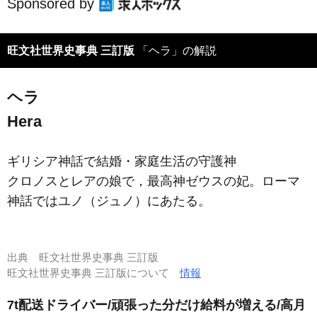
Sponsored by
旺文社世界史事典 三訂版
「ヘラ」の解説
ヘラ
Hera
ギリシア神話で結婚・家庭生活の守護神
クロノスとレアの娘で，最高神ゼウスの妃。ローマ
神話ではユノ（ジュノ）にあたる。
出典
旺文社世界史事典 三訂版
旺文社世界史事典 三訂版について
情報
7t配送ドライバー/頑張った分だけ給料が増える/高月