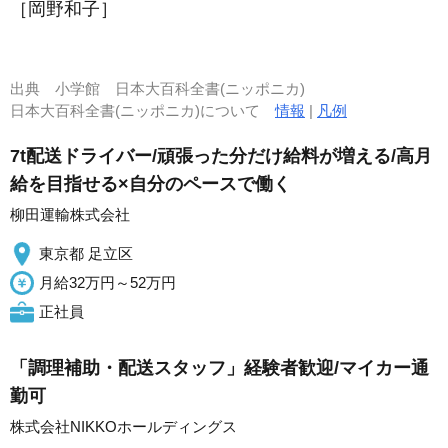
［岡野和子］
出典
小学館 日本大百科全書(ニッポニカ)
日本大百科全書(ニッポニカ)について
情報
|
凡例
7t配送ドライバー/頑張った分だけ給料が増える/高月
給を目指せる×自分のペースで働く
柳田運輸株式会社
東京都 足立区
月給32万円～52万円
正社員
「調理補助・配送スタッフ」経験者歓迎/マイカー通
勤可
株式会社NIKKOホールディングス