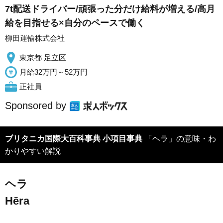
7t配送ドライバー/頑張った分だけ給料が増える/高月
給を目指せる×自分のペースで働く
柳田運輸株式会社
東京都 足立区
月給32万円～52万円
正社員
Sponsored by
ブリタニカ国際大百科事典 小項目事典
「ヘラ」の意味・わ
かりやすい解説
ヘラ
Hēra