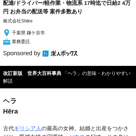
配達/ドライバー/軽作業・物流系 17時迄で日給2 4万
円 お弁当の配送等 案件多数あり
株式会社Shilre
千葉県 鎌ケ谷市
業務委託
Sponsored by
改訂新版 世界大百科事典
「ヘラ」の意味・わかりやすい
解説
ヘラ
Hēra
古代
ギリシア人
の最高の女神。結婚と出産をつかさ