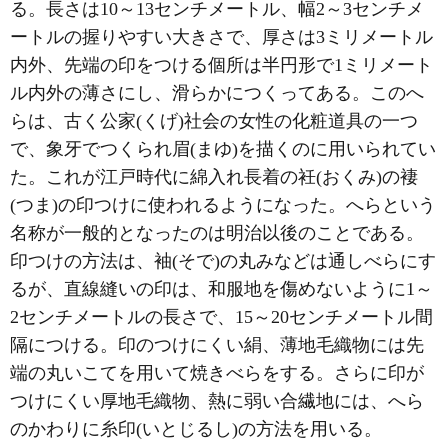
る。長さは10～13センチメートル、幅2～3センチメ
ートルの握りやすい大きさで、厚さは3ミリメートル
内外、先端の印をつける個所は半円形で1ミリメート
ル内外の薄さにし、滑らかにつくってある。このへ
らは、古く公家(くげ)社会の女性の化粧道具の一つ
で、象牙でつくられ眉(まゆ)を描くのに用いられてい
た。これが江戸時代に綿入れ長着の衽(おくみ)の褄
(つま)の印つけに使われるようになった。へらという
名称が一般的となったのは明治以後のことである。
印つけの方法は、袖(そで)の丸みなどは通しべらにす
るが、直線縫いの印は、和服地を傷めないように1～
2センチメートルの長さで、15～20センチメートル間
隔につける。印のつけにくい絹、薄地毛織物には先
端の丸いこてを用いて焼きべらをする。さらに印が
つけにくい厚地毛織物、熱に弱い合繊地には、へら
のかわりに糸印(いとじるし)の方法を用いる。