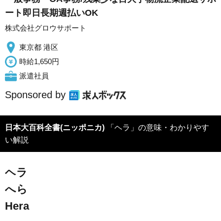
ート即日長期週払いOK
株式会社グロウサポート
東京都 港区
時給1,650円
派遣社員
Sponsored by
日本大百科全書(ニッポニカ)
「ヘラ」の意味・わかりやす
い解説
ヘラ
へら
Hera