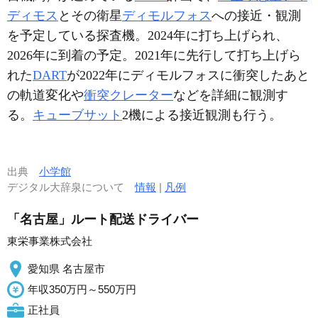
ディモス
とその衛星
ディモルフォス
への接近・観測
を予定している探査機。2024年に打ち上げられ、
2026年に到着の予定。2021年に先行して打ち上げら
れた
DART
が2022年にディモルフォスに衝突したあと
の軌道変化や
衝突クレーター
などを詳細に観測す
る。
キューブサット
2機による接近観測も行う。
出典
小学館
デジタル大辞泉について
情報
|
凡例
「名古屋」ルート配送ドライバー
東栄事業株式会社
愛知県 名古屋市
年収350万円～550万円
正社員