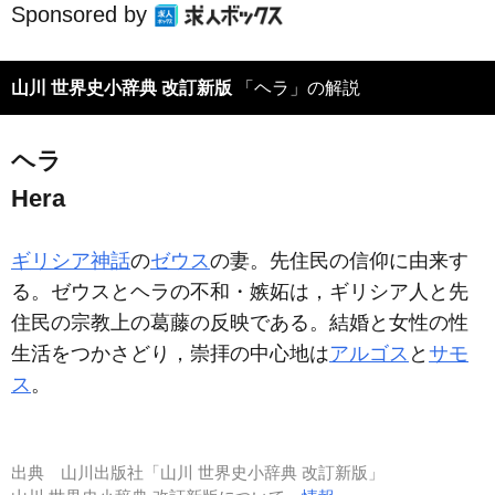
Sponsored by
山川 世界史小辞典 改訂新版
「ヘラ」の解説
ヘラ
Hera
ギリシア神話
の
ゼウス
の妻。先住民の信仰に由来す
る。ゼウスとヘラの不和・嫉妬は，ギリシア人と先
住民の宗教上の葛藤の反映である。結婚と女性の性
生活をつかさどり，崇拝の中心地は
アルゴス
と
サモ
ス
。
出典
山川出版社「山川 世界史小辞典 改訂新版」