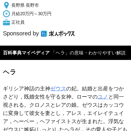
長野県 長野市
月給20万円～30万円
正社員
Sponsored by
百科事典マイペディア
「ヘラ」の意味・わかりやすい解説
ヘラ
ギリシア神話の主神
ゼウス
の妃。結婚と出産をつか
さどり，既婚女性を守る女神。ローマの
ユノ
と同一
視される。クロノスとレアの娘。ゼウスはカッコウ
に変身して彼女を妻とし，アレス，エイレイテュイ
ア，ヘーベー，ヘファイストスが生まれた。浮気な
ゼウスに嫉妬(しっと)したヘラが，その愛人や子ども