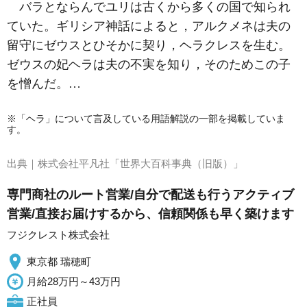
バラとならんでユリは古くから多くの国で知られ
ていた。ギリシア神話によると，アルクメネは夫の
留守にゼウスとひそかに契り，ヘラクレスを生む。
ゼウスの妃ヘラは夫の不実を知り，そのためこの子
を憎んだ。…
※「ヘラ」について言及している用語解説の一部を掲載していま
す。
出典｜
株式会社平凡社「世界大百科事典（旧版）」
専門商社のルート営業/自分で配送も行うアクティブ
営業/直接お届けするから、信頼関係も早く築けます
フジクレスト株式会社
東京都 瑞穂町
月給28万円～43万円
正社員