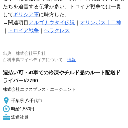
たちを迫害する伝承が多い。トロイア戦争では一貫
して
ギリシア軍
に味方した。
→関連項目
アルゴナウタイ伝説
｜
オリンポス十二神
｜
トロイア戦争
｜
ヘラクレス
出典
株式会社平凡社
百科事典マイペディアについて
情報
週払い可・4t車での冷凍やチルド品のルート配送ド
ライバー!/7790
株式会社エクスプレス・エージェント
千葉県 八千代市
時給1,550円
派遣社員