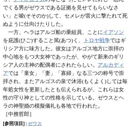
でくる男がゼウスである証拠を見せてもらいなさ
い」と唆(そそのか)して、セメレが雷火に撃たれて死
ぬように仕向けたりした。
一方、ヘラはアルゴ船の乗組員、ことに
イアソン
を庇護(ひご)すること篤(あつ)く、
トロヤ戦争
ではギ
リシア方に味方した。彼女はアルゴス地方に崇拝の
中心地をもつ大女神であったが、やがて新来のギリ
シア人の主神の配偶者にされたらしい。
アルカディ
ア
では「童女」「妻」「寡婦」なる三つの称号で崇
拝され、またアルゴスの泉で沐浴(もくよく)しては毎
年処女性を更新したとも伝えられるが、これらは女
性の守り神としての性格を示している。ゼウスとヘ
ラの神聖婚の模擬儀礼も各地で行われた。
［中務哲郎］
[参照項目]
|
ゼウス