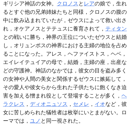
ギリシア神話の女神。
クロノス
と
レア
の娘で，生れ
るとすぐ他の兄弟姉妹たちと同様，クロノスの腹の
中に飲み込まれていたが，ゼウスによって救い出さ
れ，オケアノスとテテュスに養育されて，
ティタン
との戦いに勝ち，神界の王位についたゼウスと結婚
し，オリュンポスの神界における主婦の地位を占め
ることになった。アレス，ヘファイストス，ヘベ，
エイレイテュイアの母で，結婚，主婦の座，出産な
どの守護神。神話のなかでは，彼女の目を盗み多く
の女神や人間の美女と関係するゼウスに嫉妬して，
その愛人や彼女らから生れた子供たちに飽くなき迫
害を加える憎まれ役として登場することが多く，
ヘ
ラクレス
，
ディオニュソス
，
セメレ
，
イオ
など，彼
女に苦しめられた犠牲者は枚挙にいとまがない。ロ
ーマでは，
ユノ
と同一視された。