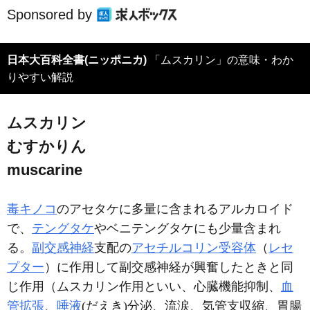
Sponsored by
日本大百科全書(ニッポニカ)
「ムスカリン」の意味・わか
りやすい解説
ムスカリン
むすかりん
muscarine
毒キノコ
のアセタケに多量に含まれるアルカロイド
で、
テングタケ
やベニテングタケにも少量含まれ
る。
副交感神経
支配の
アセチルコリン受容体
（
レセ
プター
）に作用して副交感神経が興奮したときと同
じ作用（ムスカリン作用といい、心臓機能抑制、
血
管拡張
、
唾液
(だえき)分泌、流涙、気管支収縮、胃腸