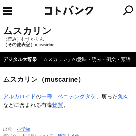
ムスカリン
（読み）むすかりん
（その他表記）muscarine
デジタル大辞泉
「ムスカリン」の意味・読み・例文・類語
ムスカリン（muscarine）
アルカロイド
の
一種
。
ベニテングタケ
、腐った
魚肉
などに含まれる有毒
物質
。
出典
小学館
デジタル大辞泉について
情報
|
凡例