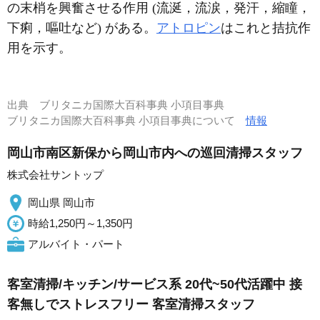
の末梢を興奮させる作用 (流涎，流涙，発汗，縮瞳，
下痢，嘔吐など) がある。
アトロピン
はこれと拮抗作
用を示す。
出典
ブリタニカ国際大百科事典 小項目事典
ブリタニカ国際大百科事典 小項目事典について
情報
岡山市南区新保から岡山市内への巡回清掃スタッフ
株式会社サントップ
岡山県 岡山市
時給1,250円～1,350円
アルバイト・パート
客室清掃/キッチン/サービス系 20代~50代活躍中 接
客無しでストレスフリー 客室清掃スタッフ