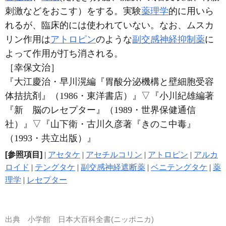
刺激などをおこす）をする。実験
薬理学
的に用いら
れるが、臨床的には使われていない。なお、ムスカ
リン作用は
アトロピン
のような
副交感神経抑制薬
に
よって作用が打ち消される。
［幸保文治］
『大江慶治・早川滉編『胃酸分泌機構と壁細胞受容
体拮抗剤』（1986・東洋書店）』
▽
『小川紀雄編著
『新 脳のレセプター』（1989・世界保健通信
社）』
▽
『山下衛・古川久彦著『きのこ中毒』
（1993・共立出版）』
[参照項目]
|
アセタケ
|
アセチルコリン
|
アトロピン
|
アルカ
ロイド
|
テングタケ
|
副交感神経遮断薬
|
ベニテングタケ
|
薬
理学
|
レセプター
出典
小学館 日本大百科全書(ニッポニカ)