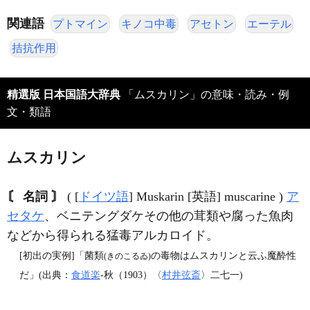
関連語
プトマイン
キノコ中毒
アセトン
エーテル
拮抗作用
精選版 日本国語大辞典
「ムスカリン」の意味・読み・例
文・類語
ムスカリン
〘 名詞 〙
( [
ドイツ語
] Muskarin [英語] muscarine )
ア
セタケ
、ベニテングダケその他の茸類や腐った魚肉
などから得られる猛毒アルカロイド。
[初出の実例]「菌類
の毒物はムスカリンと云ふ魔酔性
(きのこるゐ)
だ」(出典：
食道楽
‐秋（1903）〈
村井弦斎
〉二七一)