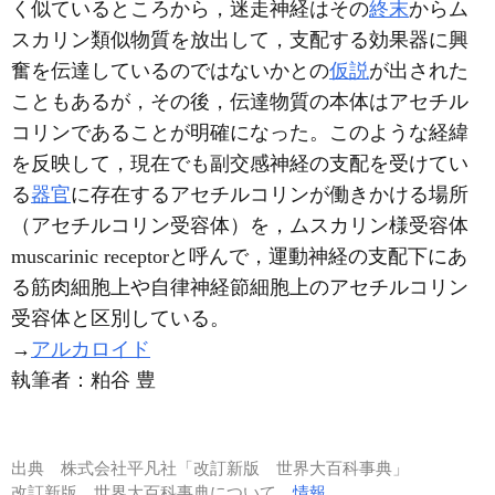
く似ているところから，迷走神経はその
終末
からム
スカリン類似物質を放出して，支配する効果器に興
奮を伝達しているのではないかとの
仮説
が出された
こともあるが，その後，伝達物質の本体はアセチル
コリンであることが明確になった。このような経緯
を反映して，現在でも副交感神経の支配を受けてい
る
器官
に存在するアセチルコリンが働きかける場所
（アセチルコリン受容体）を，ムスカリン様受容体
muscarinic receptorと呼んで，運動神経の支配下にあ
る筋肉細胞上や自律神経節細胞上のアセチルコリン
受容体と区別している。
→
アルカロイド
執筆者：
粕谷 豊
出典
株式会社平凡社「改訂新版 世界大百科事典」
改訂新版 世界大百科事典について
情報