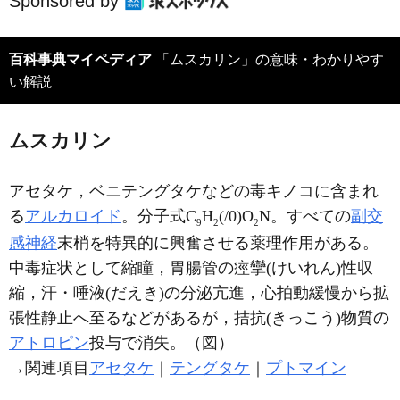
Sponsored by
百科事典マイペディア
「ムスカリン」の意味・わかりやす
い解説
ムスカリン
アセタケ，ベニテングタケなどの毒キノコに含まれ
る
アルカロイド
。分子式C
H
(/0)O
N。すべての
副交
9
2
2
感神経
末梢を特異的に興奮させる薬理作用がある。
中毒症状として縮瞳，胃腸管の痙攣(けいれん)性収
縮，汗・唾液(だえき)の分泌亢進，心拍動緩慢から拡
張性静止へ至るなどがあるが，拮抗(きっこう)物質の
アトロピン
投与で消失。（図）
→関連項目
アセタケ
｜
テングタケ
｜
プトマイン