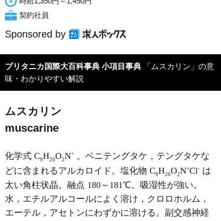
時給1,350円～1,450円
契約社員
Sponsored by
ブリタニカ国際大百科事典 小項目事典
「ムスカリン」の意
味・わかりやすい解説
ムスカリン
muscarine
+
化学式 C
H
O
N
。ベニテングタケ，テングタケな
9
20
2
+
-
どに含まれるアルカロイド。塩化物 C
H
O
N
Cl
は
9
20
2
太い角柱状晶。融点 180～181℃。吸湿性が強い。
水，エチルアルコールによく溶け，クロロホルム，
エーテル，アセトンにわずかに溶ける。副交感神経