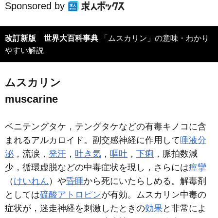
Sponsored by
改訂新版 世界大百科事典
「ムスカリン」の意味・わかり
やすい解説
ムスカリン
muscarine
ベニテングタケ，テングタケなどの有毒キノコに含
まれるアルカロイド。副交感神経に作用して
唾液分
泌
，流涙，
発汗
，
吐き気
，
嘔吐
，
下痢
，脈拍数減
少，循環虚脱などの中毒症状を現し，さらには
痙攣
（
けいれん
）や
昏睡
から死にいたらしめる。解毒剤
としては
硫酸アトロピン
が有効。ムスカリン中毒の
症状が，迷走神経を刺激したときの
効果
と非常によ