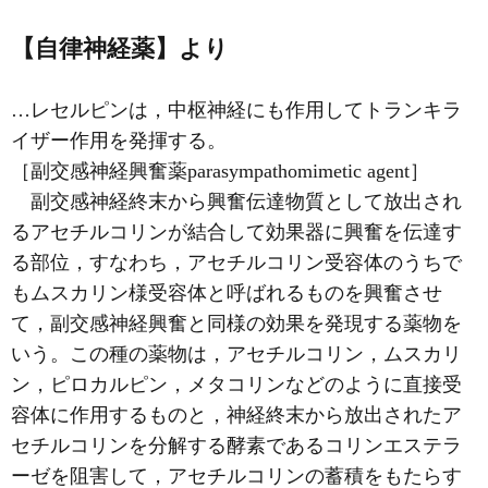
【自律神経薬】より
…
レセルピン
は，中枢神経にも作用してトランキラ
イザー作用を発揮する。
［副交感神経興奮薬parasympathomimetic agent］
副交感神経終末から興奮伝達物質として放出され
るアセチルコリンが結合して効果器に興奮を伝達す
る部位，すなわち，アセチルコリン受容体のうちで
もムスカリン様受容体と呼ばれるものを興奮させ
て，副交感神経興奮と同様の効果を発現する薬物を
いう。この種の薬物は，アセチルコリン，ムスカリ
ン，ピロカルピン，メタコリンなどのように直接受
容体に作用するものと，神経終末から放出された
ア
セチルコリン
を分解する酵素であるコリンエステラ
ーゼを阻害して，アセチルコリンの蓄積をもたらす