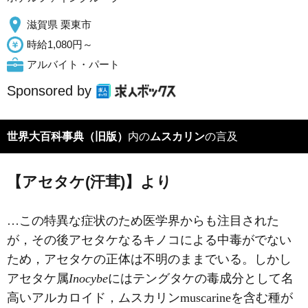
滋賀県 栗東市
時給1,080円～
アルバイト・パート
Sponsored by
世界大百科事典（旧版）
内の
ムスカリン
の言及
【アセタケ(汗茸)】より
…この特異な症状のため医学界からも注目された
が，その後アセタケなるキノコによる中毒がでない
ため，アセタケの正体は不明のままでいる。しかし
アセタケ属
Inocybe
にはテングタケの毒成分として名
高いアルカロイド，
ムスカリン
muscarineを含む種が