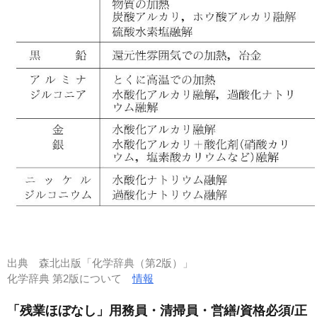
出典
森北出版「化学辞典（第2版）」
化学辞典 第2版について
情報
「残業ほぼなし」用務員・清掃員・営繕/資格必須/正