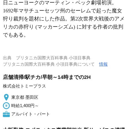
日ニューヨークのマーティン・ベック劇場初演。
1692年マサチューセッツ州のセーレムで起った魔女
狩り裁判を題材にした作品。第2次世界大戦後のアメ
リカの赤狩り (マッカーシズム) に対する作者の批判
でもある。
出典
ブリタニカ国際大百科事典 小項目事典
ブリタニカ国際大百科事典 小項目事典について
情報
店舗清掃/駅チカ/早朝～14時までの2H
株式会社トミープラス
東京都 墨田区
時給1,400円～
アルバイト・パート