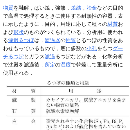
物質
を融解，ばい焼，強熱，
焼結
，
冶金
などの目的
で高温で処理するときに使用する耐熱性の容器．表
に示したように，目的，用途に応じて種々の
材質
お
よび
形状
のものがつくられている．分析用に使われ
る
濾過るつぼ
は，
濾過器
の
性質
とるつぼの性質をあ
わせもっているもので，底に多数の
小孔
をもつ
グー
チるつぼ
とガラス
濾過
るつぼなどがある．化学分析
で沈殿を濾過後，
所定
の
温度
で乾燥して重量分析に
使用される．