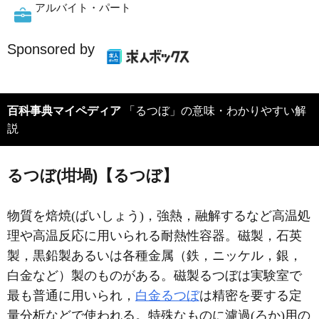
アルバイト・パート
Sponsored by
百科事典マイペディア
「るつぼ」の意味・わかりやすい解
説
るつぼ(坩堝)【るつぼ】
物質を焙焼(ばいしょう)，強熱，融解するなど高温処
理や高温反応に用いられる耐熱性容器。磁製，石英
製，黒鉛製あるいは各種金属（鉄，ニッケル，銀，
白金など）製のものがある。磁製るつぼは実験室で
最も普通に用いられ，
白金るつぼ
は精密を要する定
量分析などで使われる。特殊なものに濾過(ろか)用の