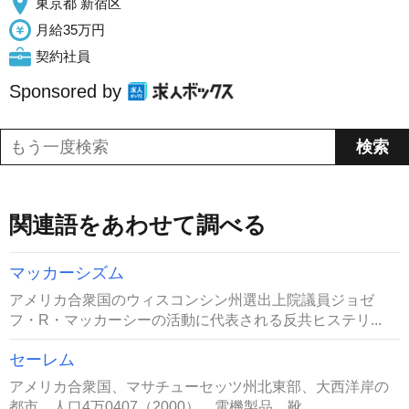
東京都 新宿区
月給35万円
契約社員
Sponsored by
関連語をあわせて調べる
マッカーシズム
アメリカ合衆国のウィスコンシン州選出上院議員ジョゼ
フ・R・マッカーシーの活動に代表される反共ヒステリ...
セーレム
アメリカ合衆国、マサチューセッツ州北東部、大西洋岸の
都市。人口4万0407（2000）。電機製品、靴...