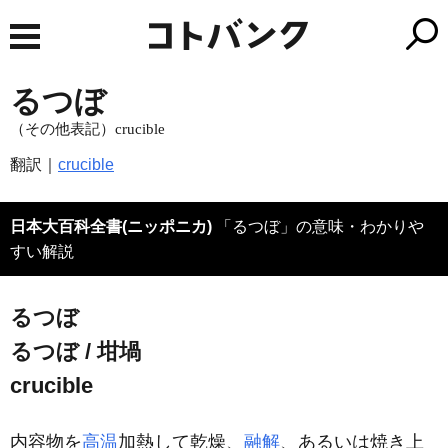
るつぼ
（その他表記）crucible
翻訳｜
crucible
日本大百科全書(ニッポニカ)
「るつぼ」の意味・わかりや
すい解説
るつぼ
るつぼ / 坩堝
crucible
内容物を
高温
加熱して乾燥、
融解
、あるいは焼き上