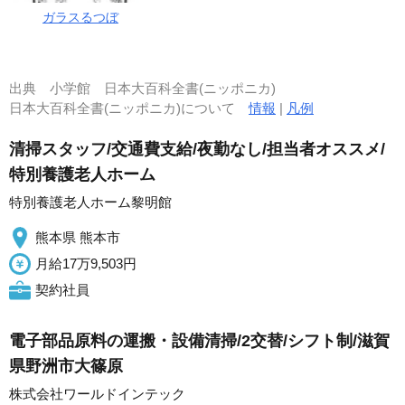
ガラスるつぼ
出典
小学館 日本大百科全書(ニッポニカ)
日本大百科全書(ニッポニカ)について
情報
|
凡例
清掃スタッフ/交通費支給/夜勤なし/担当者オススメ/
特別養護老人ホーム
特別養護老人ホーム黎明館
熊本県 熊本市
月給17万9,503円
契約社員
電子部品原料の運搬・設備清掃/2交替/シフト制/滋賀
県野洲市大篠原
株式会社ワールドインテック