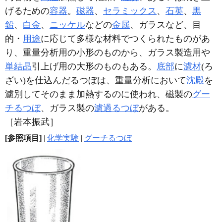
げるための
容器
。
磁器
、
セラミックス
、
石英
、
黒
鉛
、
白金
、
ニッケル
などの
金属
、ガラスなど、目
的・
用途
に応じて多様な材料でつくられたものがあ
り、重量分析用の小形のものから、ガラス製造用や
単結晶
引上げ用の大形のものもある。
底部
に
濾材
(ろ
ざい)を仕込んだるつぼは、重量分析において
沈殿
を
濾別してそのまま加熱するのに使われ、磁製の
グー
チるつぼ
、ガラス製の
濾過るつぼ
がある。
［岩本振武］
[参照項目]
|
化学実験
|
グーチるつぼ