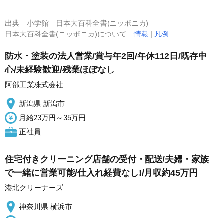
出典
小学館 日本大百科全書(ニッポニカ)
日本大百科全書(ニッポニカ)について
情報
|
凡例
防水・塗装の法人営業/賞与年2回/年休112日/既存中
心/未経験歓迎/残業ほぼなし
阿部工業株式会社
新潟県 新潟市
月給23万円～35万円
正社員
住宅付きクリーニング店舗の受付・配送/夫婦・家族
で一緒に営業可能/仕入れ経費なし!/月収約45万円
港北クリーナーズ
神奈川県 横浜市