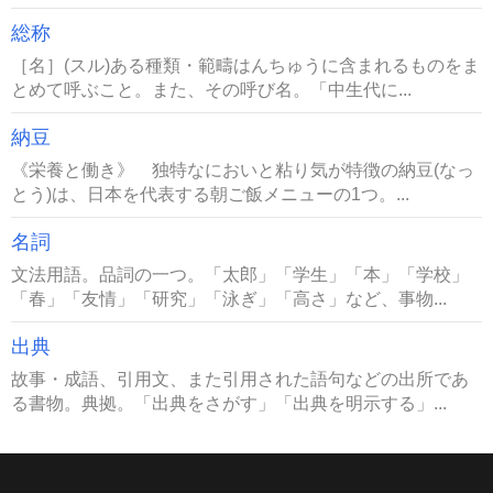
総称
［名］(スル)ある種類・範疇はんちゅうに含まれるものをま
とめて呼ぶこと。また、その呼び名。「中生代に...
納豆
《栄養と働き》 独特なにおいと粘り気が特徴の納豆(なっ
とう)は、日本を代表する朝ご飯メニューの1つ。...
名詞
文法用語。品詞の一つ。「太郎」「学生」「本」「学校」
「春」「友情」「研究」「泳ぎ」「高さ」など、事物...
出典
故事・成語、引用文、また引用された語句などの出所であ
る書物。典拠。「出典をさがす」「出典を明示する」...