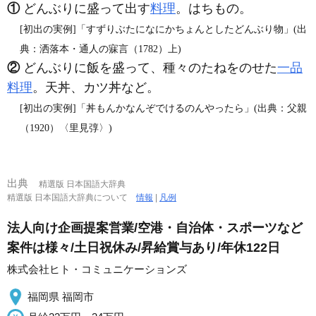
①
どんぶりに盛って出す
料理
。はちもの。
[初出の実例]「すずりぶたになにかちょんとしたどんぶり物」(出
典：洒落本・通人の寐言（1782）上)
②
どんぶりに飯を盛って、種々のたねをのせた
一品
料理
。天丼、カツ丼など。
[初出の実例]「丼もんかなんぞでけるのんやったら」(出典：父親
（1920）〈里見弴〉)
出典
精選版 日本国語大辞典
精選版 日本国語大辞典について
情報
|
凡例
法人向け企画提案営業/空港・自治体・スポーツなど
案件は様々/土日祝休み/昇給賞与あり/年休122日
株式会社ヒト・コミュニケーションズ
福岡県 福岡市