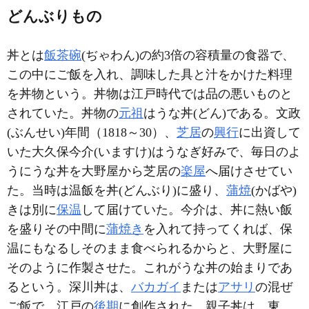
どんぶりもの
丼とは
飯茶碗
(ぢゃわん)の約3倍の容積量の食器で、
この中にご飯を入れ、調味した具と汁をかけた料理
を丼物という。丼物は江戸時代では品の悪いものと
されていた。丼物の
元祖
はうな丼(どん)である。文政
(ぶんせい)年間（1818～30）、
芝居
の
興行
に出資して
いた大久保今介(いますけ)はうなぎ好みで、毎日のよ
うにうな丼を大野屋から芝居の
楽屋
へ届けさせてい
た。当時は温飯を丼(どんぶり)に盛り、
蒲焼
(かばや)
きは別に
保温
して届けていた。今介は、丼に熱い飯
を盛りその中間に
蒲焼き
を入れて持ってくれば、保
温にもなるしそのまま食べられるからと、大野屋に
そのように作製させた。これがうな丼の始まりであ
るという。深川丼は、
バカガイ
または
アサリ
の混ぜ
ご飯で、江戸の
後期
に創作された。親子丼は、東