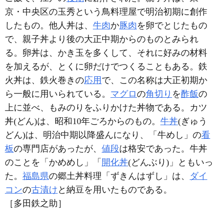
京・中央区の玉秀という鳥料理屋で明治初期に創作
したもの。他人丼は、
牛肉
か
豚肉
を卵でとじたもの
で、親子丼より後の大正中期からのものとみられ
る。卵丼は、かき玉を多くして、それに好みの材料
を加えるが、とくに卵だけでつくることもある。鉄
火丼は、鉄火巻きの
応用
で、この名称は大正初期か
ら一般に用いられている。
マグロ
の
角切り
を
酢飯
の
上に並べ、もみのりをふりかけた丼物である。カツ
丼(どん)は、昭和10年ごろからのもの。
牛丼
(ぎゅう
どん)は、明治中期以降盛んになり、「牛めし」の
看
板
の専門店があったが、
値段
は格安であった。牛丼
のことを「かめめし」「
開化丼
(どんぶり)」ともいっ
た。
福島県
の郷土丼料理「ずきんはずし」は、
ダイ
コン
の
古漬け
と納豆を用いたものである。
［多田鉄之助］