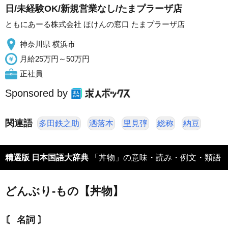
日/未経験OK/新規営業なし/たまプラーザ店
ともにあーる株式会社 ほけんの窓口 たまプラーザ店
神奈川県 横浜市
月給25万円～50万円
正社員
Sponsored by
関連語
多田鉄之助
洒落本
里見弴
総称
納豆
精選版 日本国語大辞典
「丼物」の意味・読み・例文・類語
どんぶり‐もの【丼物】
〘 名詞 〙