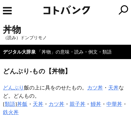
丼物
（読み）ドンブリモノ
デジタル大辞泉
「丼物」の意味・読み・例文・類語
どんぶり‐もの【丼物】
どんぶり
飯の上に具をのせたもの。
カツ丼
・
天丼
な
ど。どんもの。
[
類語
]
丼飯
・
天丼
・
カツ丼
・
親子丼
・
鰻丼
・
中華丼
・
鉄火丼