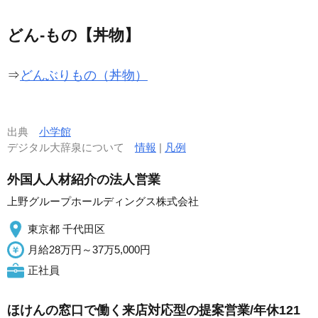
どん‐もの【丼物】
⇒
どんぶりもの（丼物）
出典
小学館
デジタル大辞泉について
情報
|
凡例
外国人人材紹介の法人営業
上野グループホールディングス株式会社
東京都 千代田区
月給28万円～37万5,000円
正社員
ほけんの窓口で働く来店対応型の提案営業/年休121