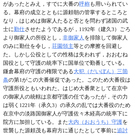
があったとみえ，すでに大番の
呼称
も用いられてい
る。幕府の成立とともに源頼朝の管掌するところと
なり，はじめは御家人たると否とを問わず諸国の武
士に
勤仕
させたようであるが，1192年（建久3）ごろ
より御家人の所役とし，
非御家人
を排除して御家人
のみに勤仕を令し，
荘園領主
等との摩擦を回避し
た。しかし公役としての性格は失われず，おおむね
国役として守護の統率下に国単位で勤番している。
鎌倉幕府の守護の権限である
大犯（だいぼん）三箇
条
の第1がこの大番催促であった。このため大番役は
守護所役ともいわれた。はじめ大番衆として在京中
の御家人の統轄は京都守護の任であったが，その力
は弱く1221年（承久3）の承久の乱では大番役のため
在京中の淡路国御家人が守護佐々木経高の統率下に
院方に加担している。また
大内（おおうち）守護
を
世襲した源頼茂も幕府方に通じたとして事前に
追討