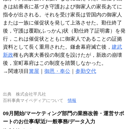
きは結番表に基づき守護および御家人の家長あてに
指令が出される。それを受け家長は管国内の御家人
または一族に催促状を発して上洛させた。勤仕終了
後，守護は覆勘(ふっかん)状（勤仕終了証明書）を発
行，これは催促状とともに御家人であることの証拠
資料として長く重用された。鎌倉幕府滅亡後，
建武
新政
権も内裏大番役の制度を設けたが，新政の崩壊
後，室町幕府はこの制度を踏襲しなかった。
→関連項目
篝屋
｜
御恩・奉公
｜
参勤交代
出典
株式会社平凡社
百科事典マイペディアについて
情報
09月開始/マーケティング部門の業務改善・運営サポ
ートのお仕事/駅近/一般事務/データ入力