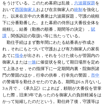
をうけている。このため幕府は乱後，
六波羅探題
を
おいて
西国御家人
および在京御家人の
統制
を強化し
た。以来在京中の大番衆は六波羅探題，守護の統轄
下に分番勤番した。また幕府の侍所は大番役全体を
統轄し，結番（勤務の順番，期間等の決定），
賦
課
，関係訴訟の取扱い等に当たっている。
勤仕手続はまず数年間にわたる結番表が作成さ
れ，それにもとづいて守護および有力御家人の家長
あてに
指令
が出され，それをうけた彼らが管国内の
御家人または
一族
に催促状を発して期日場所を定め
て上洛させ，その指揮下に一定期間内裏・院御所諸
門の警固のほか，行幸の供奉，行幸先の警固，
市中
の警備等を勤仕させたのである。期間は6ヵ月ないし
3ヵ月で，《承久記》によれば，頼朝が大番役を管掌
した際，旧来3年であったのを御家人の負担軽減をは
かって短縮したのだという。勤仕終了後，守護等は