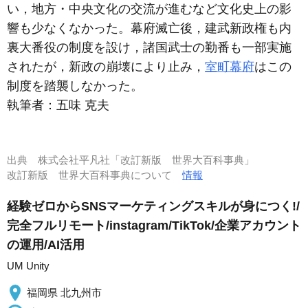
い，地方・中央文化の交流が進むなど文化史上の影
響も少なくなかった。幕府滅亡後，建武新政権も内
裏大番役の制度を設け，諸国武士の勤番も一部実施
されたが，新政の崩壊により止み，
室町幕府
はこの
制度を踏襲しなかった。
執筆者：
五味 克夫
出典
株式会社平凡社「改訂新版 世界大百科事典」
改訂新版 世界大百科事典について
情報
経験ゼロからSNSマーケティングスキルが身につく!/
完全フルリモート/instagram/TikTok/企業アカウント
の運用/AI活用
UM Unity
福岡県 北九州市