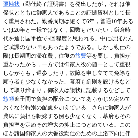
覆勘状
（勤仕終了証明書）を発出したが，それは催
促状とともに御家人であることの証拠資料として長
く重用された。勤番周期は短くて6年，普通10年ある
いは20年と一様ではなく，回数もだいたい，鎌倉時
代を通じ国単位で5回程度と思われる。中にはほとん
ど賦課のない国もあったようである。しかし勤仕の
際は長期間の滞在費，往復の
旅費
等を要し，負担が
重かったから，一方では御家人役の随一として重視
しながらも，遅参したり，故障を申し立てて免除を
願う者も少なくなかった。幕府も罰則を設けるなど
して取り締まり，御家人は譲状に記載するなどして
惣領
庶子間で負担の配分についてあらかじめ定めて
おくなど特別の配慮を加えている。さらに御家人が
農民に負担を転嫁する例も少なくなく，幕府もその
負担率を定めその増大の抑止につとめている。この
ほか諸国御家人の大番役勤仕のための上洛下向に伴