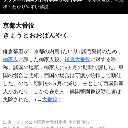
味・わかりやすい解説
京都大番役
きょうとおおばんやく
鎌倉幕府が，京都の内裏 (だいり) 諸門警備のため，
御家人
に課した御家人役。
鎌倉大番役
に対する呼
称。諸国の地頭，御家人に6ヵ月の期間で課した。東
国の場合は惣領，西国の場合は守護が統轄して勤仕
した。のち，期間を3ヵ月に減じ，主として西国御家
人があたり，しかも在京人，異国警固番役勤仕者は
免除された。 (→
大番役
)
出典
ブリタニカ国際大百科事典 小項目事典