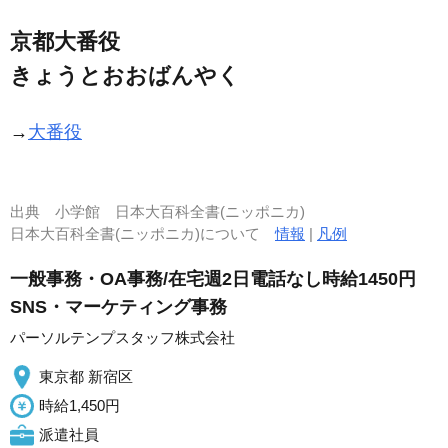
京都大番役
きょうとおおばんやく
→
大番役
出典
小学館 日本大百科全書(ニッポニカ)
日本大百科全書(ニッポニカ)について
情報
|
凡例
一般事務・OA事務/在宅週2日電話なし時給1450円
SNS・マーケティング事務
パーソルテンプスタッフ株式会社
東京都 新宿区
時給1,450円
派遣社員