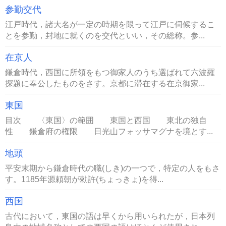
参勤交代
江戸時代，諸大名が一定の時期を限って江戸に伺候するこ
とを参勤，封地に就くのを交代といい，その総称。参...
在京人
鎌倉時代，西国に所領をもつ御家人のうち選ばれて六波羅
探題に奉公したものをさす。京都に滞在する在京御家...
東国
目次 〈東国〉の範囲 東国と西国 東北の独自
性 鎌倉府の権限 日光山フォッサマグナを境とす...
地頭
平安末期から鎌倉時代の職(しき)の一つで，特定の人をもさ
す。1185年源頼朝が勅許(ちょっきょ)を得...
西国
古代において，東国の語は早くから用いられたが，日本列