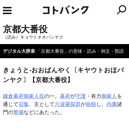
京都大番役
（読み）キョウトオオバンヤク
デジタル大辞泉
「京都大番役」の意味・読み・例文・類語
きょうと‐おおばんやく〔キヤウトおほバ
ンヤク〕【京都大番役】
鎌倉幕府
御家人役
の一。
幕府
が
守護
・有力
御家人
を
通じて
召集
、主として
六波羅探題
が
統轄
し、
内裏
諸
門の
警備
などにあたった。