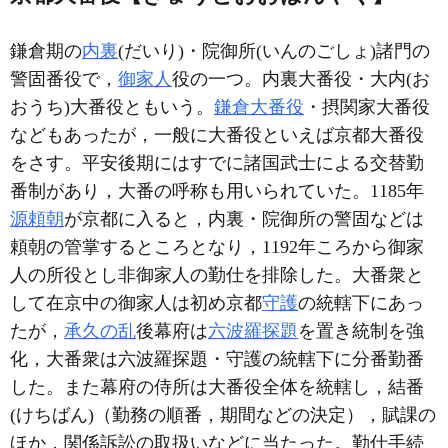
鎌倉期の
内裏
(だいり)・院御所(いんのごしょ)諸門の
警固番役で，
御家人
役の一つ。内裏大番役・大内(お
おうち)大番役ともいう。
鎌倉大番役
・摂関家大番役
などもあったが，一般に大番役といえば京都大番役
をさす。平安後期にはすでに諸国武士による交替勤
番制があり，大番の呼称も用いられていた。1185年
源頼朝
が京都に入ると，内裏・院御所の警固などは
頼朝の管掌するところとなり，1192年ころから御家
人の所役とし非御家人の勤仕を排除した。大番衆と
して在京中の御家人は初め京都
守護
の統轄下にあっ
たが，
承久の乱
後幕府は
六波羅探題
を置き統制を強
化，大番衆は六波羅探題・守護の統轄下に分番勤番
した。また幕府の侍所は大番役全体を統轄し，結番
(けちばん)（勤務の順番，期間などの決定），賦課の
ほか，関係訴訟の取扱いなどに当たった。勤仕手続