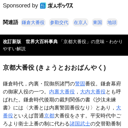
Sponsored by
関連語
鎌倉大番役
参勤交代
在京人
東国
地頭
改訂新版 世界大百科事典
「京都大番役」の意味・わかり
やすい解説
京都大番役 (きょうとおおばんやく)
鎌倉時代，内裏・院御所諸門の
警固
番役。鎌倉幕府
の御家人役の一つ。
内裏大番役
，
大内大番役
とも呼
ばれた。鎌倉時代後期の裁判関係の書《沙汰未練
書》には〈大番とは内裏警固番役なり〉とあり，
大
番役
といえば普通
京都
大番役をさす。平安時代中ご
ろより衛士上番の制に代わる
諸国
武士
の交替勤番制