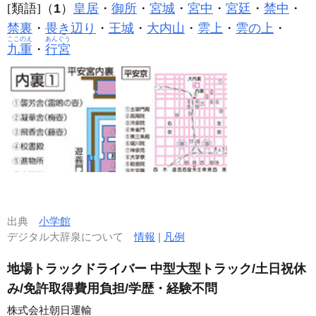
[類語]（
1
）
皇居
・
御所
・
宮城
・
宮中
・
宮廷
・
禁中
・
禁裏
・
畏き辺り
・
王城
・
大内山
・
雲上
・
雲の上
・
ここのえ
あんぐう
九重
・
行宮
出典
小学館
デジタル大辞泉について
情報
|
凡例
地場トラックドライバー 中型大型トラック/土日祝休
み/免許取得費用負担/学歴・経験不問
株式会社朝日運輸