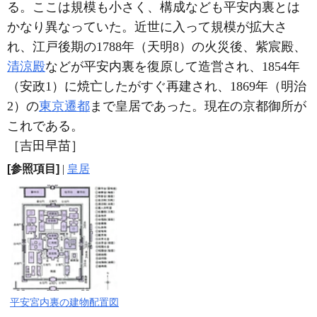
る。ここは規模も小さく、構成なども平安内裏とは
かなり異なっていた。近世に入って規模が拡大さ
れ、江戸後期の1788年（天明8）の火災後、紫宸殿、
清涼殿
などが平安内裏を復原して造営され、1854年
（安政1）に焼亡したがすぐ再建され、1869年（明治
2）の
東京遷都
まで皇居であった。現在の京都御所が
これである。
［吉田早苗］
[参照項目]
|
皇居
平安宮内裏の建物配置図