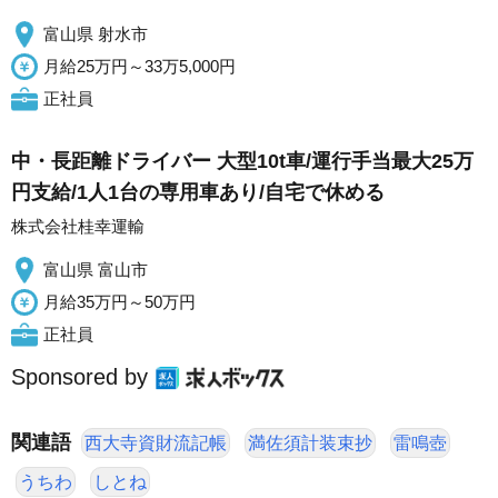
富山県 射水市
月給25万円～33万5,000円
正社員
中・長距離ドライバー 大型10t車/運行手当最大25万
円支給/1人1台の専用車あり/自宅で休める
株式会社桂幸運輸
富山県 富山市
月給35万円～50万円
正社員
Sponsored by
関連語
西大寺資財流記帳
満佐須計装束抄
雷鳴壺
うちわ
しとね