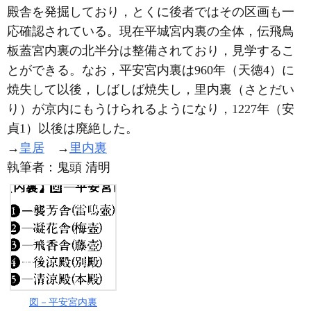
殿舎を発掘しており，とくに後者ではその区画も一
応確認されている。現在平城宮内裏の全体，伝飛鳥
板蓋宮内裏の北半分は整備されており，見学するこ
とができる。なお，平安宮内裏は960年（天徳4）に
焼失して以後，しばしば焼失し，里内裏（さとだい
り）が京内にもうけられるようになり，1227年（安
貞1）以後は廃絶した。
→
皇居
→
里内裏
執筆者：
鬼頭 清明
図－平安宮内裏