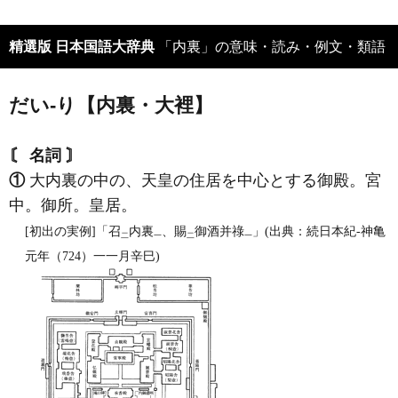
精選版 日本国語大辞典
「内裏」の意味・読み・例文・類語
だい‐り【内裏・大裡】
〘 名詞 〙
①
大内裏の中の、天皇の住居を中心とする御殿。宮
中。御所。皇居。
[初出の実例]「召
内裏
、賜
御酒并祿
」(出典：続日本紀‐神亀
二
一
二
一
元年（724）一一月辛巳)