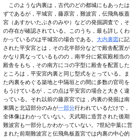
このような内裏は，古代のどの都城にもあったは
ずであるが，平城宮，藤原宮，難波宮，伝飛鳥板蓋
宮（あすかいたぶきのみや）などの発掘調査で，そ
の存在が確認されている。このうち，最も詳しくわ
かっているのは平城宮の場合である。
大内裏図
に記
された平安宮とは，その北半部分などで殿舎配置が
かなり異なっているものの，南半分に紫宸殿相当の
殿舎をもち，その南方にコの字型に殿舎を配置した
ところは，平安宮内裏と同じ型式をとっている。ま
た内裏をめぐる築地と中隔垣との間に多数の官司を
もうけているが，この点は平安宮の場合と大きく違
っている。それ以前の藤原宮では，内裏の発掘は南
東隅と北辺部分のみが
一部分
行われているだけで，
全体像はわかっていない。天武期に造営された後期
難波宮も一部分しかわかっていない。7世紀中葉に営
まれた前期難波宮と伝飛鳥板蓋宮では内裏の中心的