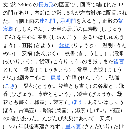
丈 (約 330m) の
長方形
の区画で，回廊で結ばれた 12
の門があり，内部に 17殿，5舎が左右対称に配置され
た。南側正面の
建礼門
，
承明門
を入ると，正殿の
紫
宸殿
(ししんでん) ，天皇の居所の仁寿殿 (じじゅう
でん) を中心に春興 (しゅんこう，あるいはしゅんき
ょう) ，宜陽 (ぎよう) ，
綾綺
(りょうき) ，温明 (うん
めい) ，安福 (あんぷく) ，校書 (きょうしょ) ，清涼
(せいりょう) ，後涼 (こうりょう) の各殿，また
後宮
として，承香 (じょうきょう) ，常寧，貞観 (じょう
がん) 3殿を中心に，
麗景
，宣耀 (せんよう) ，弘徽
(
こき
) ，登花 (とうか。登華とも書く) の各殿と，飛
香 (ひぎょう。藤壺ともいう) ，凝華 (ぎょうか。凝
花とも書く。梅壺) ，襲芳 (
しほう
，あるいはしゅう
ほう。雷鳴壺) ，昭陽 (梨壺) ，淑景 (しげい。桐壺)
の5舎があった。たびたび火災にあって，安貞1
(1227) 年以後再建されず，
里内裏
(さとだいり) だけ