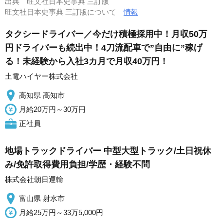
出典
旺文社日本史事典 三訂版
旺文社日本史事典 三訂版について
情報
タクシードライバー／今だけ積極採用中！月収50万
円ドライバーも続出中！4刀流配車で”自由に”稼げ
る！未経験から入社3カ月で月収40万円！
土電ハイヤー株式会社
高知県 高知市
月給20万円～30万円
正社員
地場トラックドライバー 中型大型トラック/土日祝休
み/免許取得費用負担/学歴・経験不問
株式会社朝日運輸
富山県 射水市
月給25万円～33万5,000円