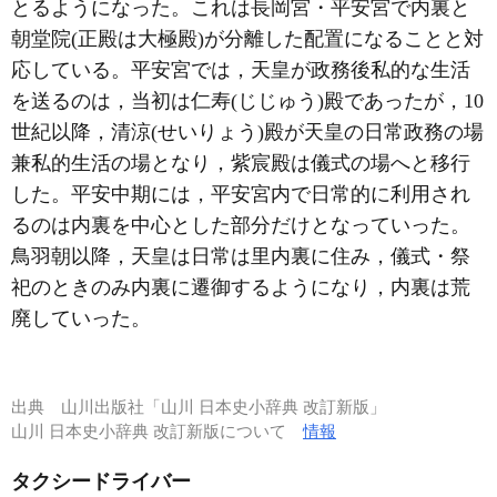
とるようになった。これは長岡宮・平安宮で内裏と
朝堂院(正殿は大極殿)が分離した配置になることと対
応している。平安宮では，天皇が政務後私的な生活
を送るのは，当初は仁寿(じじゅう)殿であったが，10
世紀以降，清涼(せいりょう)殿が天皇の日常政務の場
兼私的生活の場となり，紫宸殿は儀式の場へと移行
した。平安中期には，平安宮内で日常的に利用され
るのは内裏を中心とした部分だけとなっていった。
鳥羽朝以降，天皇は日常は里内裏に住み，儀式・祭
祀のときのみ内裏に遷御するようになり，内裏は荒
廃していった。
出典
山川出版社「山川 日本史小辞典 改訂新版」
山川 日本史小辞典 改訂新版について
情報
タクシードライバー