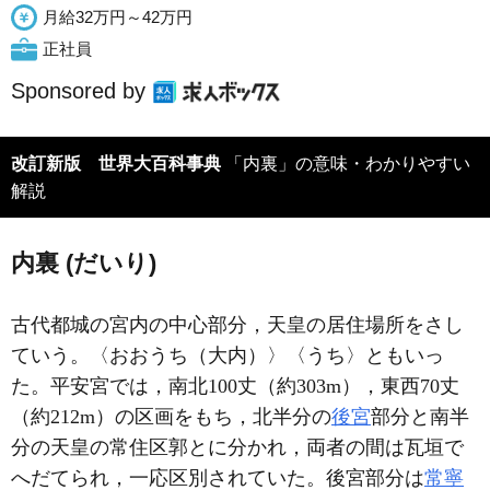
月給32万円～42万円
正社員
Sponsored by
改訂新版 世界大百科事典
「内裏」の意味・わかりやすい
解説
内裏 (だいり)
古代都城の宮内の中心部分，天皇の居住場所をさし
ていう。〈おおうち（大内）〉〈うち〉ともいっ
た。平安宮では，南北100丈（約303m），東西70丈
（約212m）の区画をもち，北半分の
後宮
部分と南半
分の天皇の常住区郭とに分かれ，両者の間は瓦垣で
へだてられ，一応区別されていた。後宮部分は
常寧