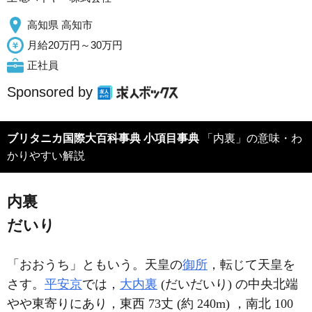
高知県 高知市
月給20万円～30万円
正社員
Sponsored by
ブリタニカ国際大百科事典 小項目事典
「内裏」の意味・わ
かりやすい解説
内裏
だいり
「おおうち」ともいう。天皇の
御所
，転じて天皇を
さす。
平安京
では，
大内裏
(だいだいり) の中央北端
やや東寄りにあり，東西 73丈 (約 240m) ，南北 100