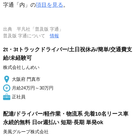
字通「内」の
項目を見る
。
出典
平凡社「普及版 字通」
普及版 字通について
情報
2t・3tトラックドライバー/土日祝休み/簡単/交通費支
給/未経験可
株式会社しんめい
大阪府 門真市
月給24万円～30万円
正社員
配達/ドライバー/軽作業・物流系 先着10名リース車
永続的無料 日or週払い 短期·長期 単発ok
美風グループ株式会社