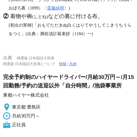
おぼろ夜（1899）〈
斎藤緑雨
〉)
②
着物や褥
などの裏に付ける布。
(しとね)
[初出の実例]「おもてただきぬ白くはりてやうしてこきうちうら
をつく」(出典：満佐須計装束抄（1184）一)
出典
精選版 日本国語大辞典
精選版 日本国語大辞典について
情報
|
凡例
完全予約制のハイヤードライバー/月給30万円～/月15
回勤務/予約の送迎以外「自分時間」/池袋事業所
東都ハイヤー株式会社
東京都 豊島区
月給30万円～
正社員