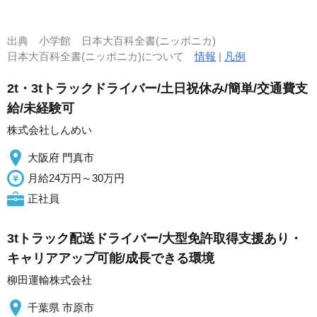
出典
小学館 日本大百科全書(ニッポニカ)
日本大百科全書(ニッポニカ)について
情報
|
凡例
2t・3tトラックドライバー/土日祝休み/簡単/交通費支
給/未経験可
株式会社しんめい
大阪府 門真市
月給24万円～30万円
正社員
3tトラック配送ドライバー/大型免許取得支援あり・
キャリアアップ可能/成長できる環境
柳田運輸株式会社
千葉県 市原市