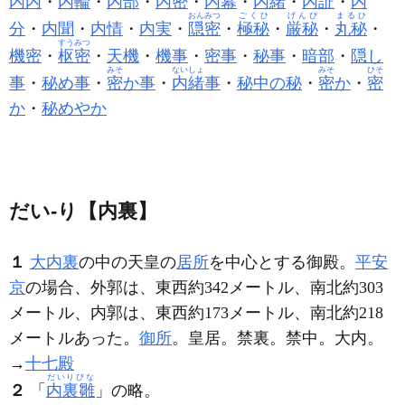
内内
・
内輪
・
内部
・
内密
・
内幕
・
内緒
・
内証
・
内
おんみつ
ごくひ
げんぴ
まるひ
分
・
内聞
・
内情
・
内実
・
隠密
・
極秘
・
厳秘
・
丸秘
・
すうみつ
機密
・
枢密
・
天機
・
機事
・
密事
・
秘事
・
暗部
・
隠し
みそ
ないしょ
みそ
ひそ
事
・
秘め事
・
密
か事
・
内緒
事
・
秘中の秘
・
密
か
・
密
か
・
秘めやか
だい‐り【内裏】
１
大内裏
の中の天皇の
居所
を中心とする御殿。
平安
京
の場合、外郭は、東西約342メートル、南北約303
メートル、内郭は、東西約173メートル、南北約218
メートルあった。
御所
。皇居。禁裏。禁中。大内。
→
十七殿
だいりびな
２
「
内裏雛
」の略。