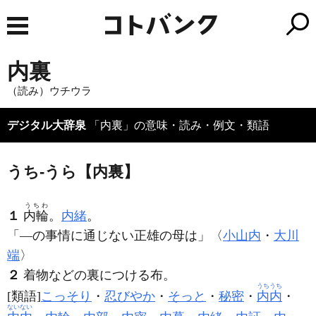
内裏
（読み）ウチウラ
デジタル大辞泉
「内裏」の意味・読み・例文・類語
うち‐うら【内裏】
うちわ
１
内輪
。
内緒
。
「―の事情に通じない正雄の母は」〈
小山内
・
大川
端
〉
２
着物などの裏につける布。
うちうち
[類語]
こっそり
・
忍びやか
・
そっと
・
秘密
・
内内
・
ないない