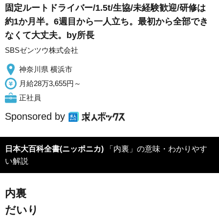
固定ルートドライバー/1.5t/生協/未経験歓迎/研修は
約1か月半。6週目から一人立ち。最初から全部でき
なくて大丈夫。by所長
SBSゼンツウ株式会社
神奈川県 横浜市
月給28万3,655円～
正社員
Sponsored by
日本大百科全書(ニッポニカ)
「内裏」の意味・わかりやす
い解説
内裏
だいり