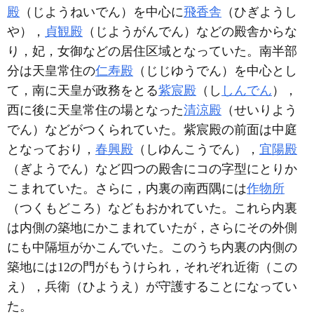
殿
（じようねいでん）を中心に
飛香舎
（ひぎようし
や），
貞観殿
（じようがんでん）などの殿舎からな
り，妃，女御などの居住区域となっていた。南半部
分は天皇常住の
仁寿殿
（じじゆうでん）を中心とし
て，南に天皇が政務をとる
紫宸殿
（し
しんでん
），
西に後に天皇常住の場となった
清涼殿
（せいりよう
でん）などがつくられていた。紫宸殿の前面は中庭
となっており，
春興殿
（しゆんこうでん），
宜陽殿
（ぎようでん）など四つの殿舎にコの字型にとりか
こまれていた。さらに，内裏の南西隅には
作物所
（つくもどころ）などもおかれていた。これら内裏
は内側の築地にかこまれていたが，さらにその外側
にも中隔垣がかこんでいた。このうち内裏の内側の
築地には12の門がもうけられ，それぞれ近衛（この
え），兵衛（ひようえ）が守護することになってい
た。