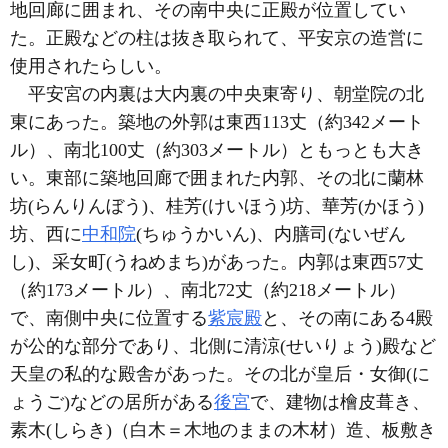
地回廊に囲まれ、その南中央に正殿が位置してい
た。正殿などの柱は抜き取られて、平安京の造営に
使用されたらしい。
平安宮の内裏は大内裏の中央東寄り、朝堂院の北
東にあった。築地の外郭は東西113丈（約342メート
ル）、南北100丈（約303メートル）ともっとも大き
い。東部に築地回廊で囲まれた内郭、その北に蘭林
坊(らんりんぼう)、桂芳(けいほう)坊、華芳(かほう)
坊、西に
中和院
(ちゅうかいん)、内膳司(ないぜん
し)、采女町(うねめまち)があった。内郭は東西57丈
（約173メートル）、南北72丈（約218メートル）
で、南側中央に位置する
紫宸殿
と、その南にある4殿
が公的な部分であり、北側に清涼(せいりょう)殿など
天皇の私的な殿舎があった。その北が皇后・女御(に
ょうご)などの居所がある
後宮
で、建物は檜皮葺き、
素木(しらき)（白木＝木地のままの木材）造、板敷き