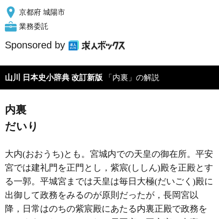
京都府 城陽市
業務委託
Sponsored by
山川 日本史小辞典 改訂新版
「内裏」の解説
内裏
だいり
大内(おおうち)とも。宮城内での天皇の御在所。平安
宮では建礼門を正門とし，紫宸(ししん)殿を正殿とす
る一郭。平城宮までは天皇は毎日大極(だいごく)殿に
出御して政務をみるのが原則だったが，長岡宮以
降，日常はのちの紫宸殿にあたる内裏正殿で政務を