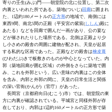
寄りの壬生(みぶ)門――朝堂院の北に位置し、第二次
内裏といわれた所である。築地(ついじ)
回廊
に囲まれ
た、1辺約180メートルの
正方形
の地域で、南側には
東西9間、南北5間の正殿（平安宮の紫宸(
ししん
)殿に
あたる）などを回廊で囲んだ一画があり、公の宴な
どが催されたりした場所である。北側は正殿より少
し小さめの殿舎の周囲に建物が配され、天皇が起居
する私的な区画であった。正殿などの殿舎は
檜皮葺
(ひわだぶ)きで板敷きのものが中心となっていた。内
郭（築地回廊が囲む区域）の外側をさらに築地で囲
み、これを外郭という。広い意味の内裏はこの全体
を含み、内郭と外郭の間に、天皇の日常生活と関係
の深い官衙(かんが)（官庁）があった。
長岡宮（京都府向日(むこう)市）では、朝堂院の東
方に内裏が確認されている。平城宮と同様外郭が存
在しており、内郭は1辺約160メートルの正方形で築