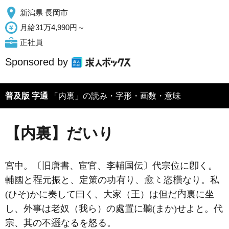
新潟県 長岡市
月給31万4,990円～
正社員
Sponsored by
普及版 字通
「内裏」の読み・字形・画数・意味
【内裏】だいり
宮中。〔旧唐書、宦官、李輔国伝〕代宗位に
く。
輔國と
元振と、定策の功
り、
恣
なり。私
(ひそ)かに奏して曰く、大家（王）は但だ
裏に坐
し、外事は老奴（我ら）の處置に聽(まか)せよと。代
宗、其の不
なるを怒る。