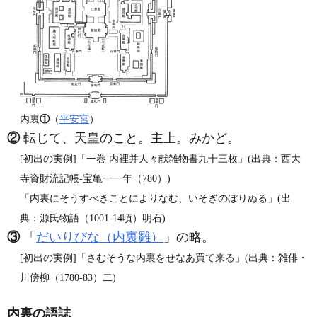
内裏
①
（
平安宮
）
②
転じて、天皇のこと。主上。みかど。
[初出の実例]「一巻 内裡并人々献雑物書九十三枚」(出典：西大
寺資財流記帳‐宝亀一一年（780）)
「内裏にそうすべきことによりなむ、いそぎのぼりぬる」(出
典：源氏物語（1001‐14頃）明石)
③
「
だいりびな（内裏雛）
」の略。
[初出の実例]「さむそうな内裏をせなあ買て来る」(出典：雑俳・
川傍柳（1780‐83）二)
内裏の語誌