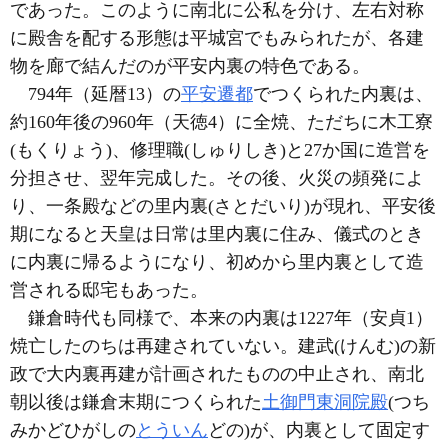
であった。このように南北に公私を分け、左右対称
に殿舎を配する形態は平城宮でもみられたが、各建
物を廊で結んだのが平安内裏の特色である。
794年（延暦13）の
平安遷都
でつくられた内裏は、
約160年後の960年（天徳4）に全焼、ただちに木工寮
(もくりょう)、修理職(しゅりしき)と27か国に造営を
分担させ、翌年完成した。その後、火災の頻発によ
り、一条殿などの里内裏(さとだいり)が現れ、平安後
期になると天皇は日常は里内裏に住み、儀式のとき
に内裏に帰るようになり、初めから里内裏として造
営される邸宅もあった。
鎌倉時代も同様で、本来の内裏は1227年（安貞1）
焼亡したのちは再建されていない。建武(けんむ)の新
政で大内裏再建が計画されたものの中止され、南北
朝以後は鎌倉末期につくられた
土御門東洞院殿
(つち
みかどひがしの
とういん
どの)が、内裏として固定す