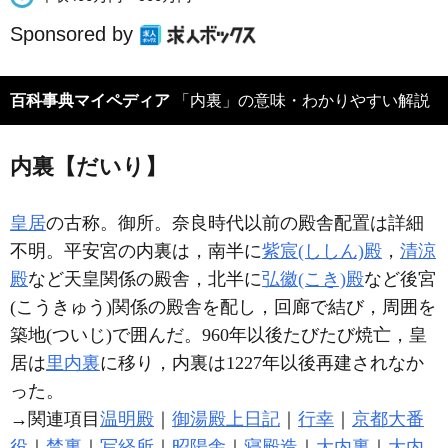
Sponsored by
百科事典マイペディア
「内裏」の意味・わかりやすい解説
内裏【だいり】
皇居
の古称。御所。奈良時代以前の殿舎配置は詳細
不明。平安宮の内裏は，南半に
紫宸(ししん)殿
，
清涼
殿
など天皇関係の殿舎，北半に
弘徽(こき)殿
など後宮
(こうきゅう)関係の殿舎を配し，回廊で結び，周囲を
築地(ついじ)で囲んだ。960年以後たびたび焼亡，皇
居は
里内裏
に移り，内裏は1227年以後再建されなか
った。
→関連項目
温明殿
｜
御湯殿上日記
｜
行幸
｜
京都大番
役
｜
禁裏
｜
写経所
｜
昭陽舎
｜
寝殿造
｜
大内裏
｜
大内