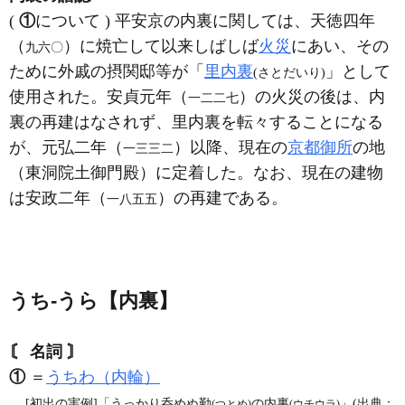
(
①
について ) 平安京の内裏に関しては、天徳四年
（
）に焼亡して以来しばしば
火災
にあい、その
九六〇
ために外戚の摂関邸等が「
里内裏
」として
(さとだいり)
使用された。安貞元年（
）の火災の後は、内
一二二七
裏の再建はなされず、里内裏を転々することになる
が、元弘二年（
）以降、現在の
京都御所
の地
一三三二
（東洞院土御門殿）に定着した。なお、現在の建物
は安政二年（
）の再建である。
一八五五
うち‐うら【内裏】
〘 名詞 〙
①
＝
うちわ（内輪）
[初出の実例]「うっかり呑めぬ勤
の内裏
」(出典：
(つとめ)
(ウチウラ)