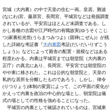
宮城（大内裏）の中で天皇の住む一画。皇居。難波
(なにわ)宮、藤原宮、長岡宮、平城宮などは発掘調査
されているが、平安宮はほとんど未調査である。し
かし各種の古図や江戸時代の有職故実(ゆうそくこじ
つ)家裏松光世(うらまつみつよ)（固禅(こぜん)）が残
した詳細な考証書『
大内裏図
考証(だいだいりずこう
しょう)』などによって殿舎の配置・規模などはある
程度わかる。内裏は平城宮までは朝堂院（大内裏の
正庁）の真北にあり、長岡宮、平安宮では朝堂院の
やや東に移された。これは公的な朝堂院と、天皇の
私的な居所を分離したものであろう。しかし、律令
(りつりょう)体制の変質によって、この平面の変化が
かえって内裏を政治の中心的な場とし、朝堂院は儀
式の場としての性格を強めることになった。
平城宮の内裏として確認されているのは、宮城東