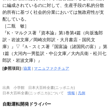
に編成されているのに対して、生産手段の私的分散
的所有に基づく社会的分業においては無政府性が支
配している。
［二瓶 敏］
『K・マルクス著『資本論』第1巻第4篇（向坂逸郎
訳・岩波文庫／岡崎次郎訳・大月書店・国民文
庫）』
▽
『A・スミス著『国富論（諸国民の富）』第
1篇（大河内一男監訳・中公文庫／大内兵衛・松川七
郎訳・岩波文庫）』
[参照項目]
|
協業
|
マニュファクチュア
出典
小学館 日本大百科全書(ニッポニカ)
日本大百科全書(ニッポニカ)について
情報
|
凡例
自動運転開発ドライバー