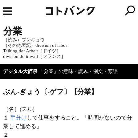
分業
（読み）ブンギョウ
（その他表記）division of labor
Teilung der Arbeit［ドイツ］
division du travail［フランス］
デジタル大辞泉
「分業」の意味・読み・例文・類語
ぶん‐ぎょう〔‐ゲフ〕【分業】
［名］
(スル)
１
手分け
して仕事をすること。「時間がないので
分
業
して進める」
２