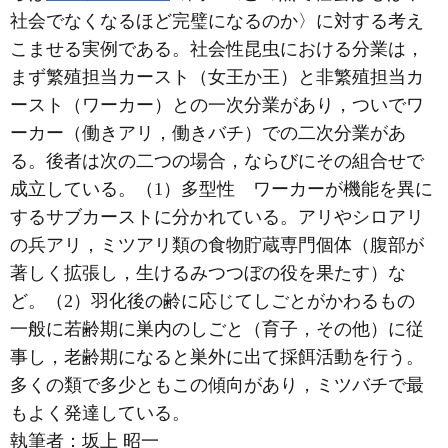
社会でなくなるほど完璧になるのか〉に対する考え
こませる実例である。社会性昆虫における分業は，
まず繁殖担当カースト（女王か王）と非繁殖担当カ
ースト（ワーカー）との一次分業があり，ついでワ
ーカー（働きアリ，働きバチ）での二次分業があ
る。後者は次の二つの場合，ならびにその組合せで
成立している。（1）多型性 ワーカーが機能を異に
するサブカーストに分かれている。アリやシロアリ
の兵アリ，ミツアリ類の食物貯蔵専門個体（腹部が
著しく拡張し，生けるみつつぼの役を果たす）な
ど。（2）羽化後の齢に応じてしごとがかわるもの
一般に若齢期に巣内のしごと（育子，その他）に従
事し，老齢期になると巣外に出て採餌活動を行う。
多くの類で多少ともこの傾向があり，ミツバチで最
もよく発達している。
執筆者：
坂上 昭一