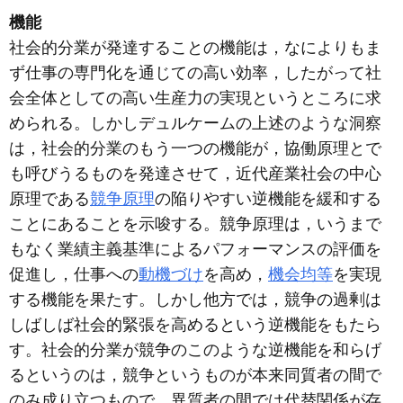
機能
社会的分業が発達することの機能は，なによりもま
ず仕事の専門化を通じての高い効率，したがって社
会全体としての高い生産力の実現というところに求
められる。しかしデュルケームの上述のような洞察
は，社会的分業のもう一つの機能が，協働原理とで
も呼びうるものを発達させて，近代産業社会の中心
原理である
競争原理
の陥りやすい逆機能を緩和する
ことにあることを示唆する。競争原理は，いうまで
もなく業績主義基準によるパフォーマンスの評価を
促進し，仕事への
動機づけ
を高め，
機会均等
を実現
する機能を果たす。しかし他方では，競争の過剰は
しばしば社会的緊張を高めるという逆機能をもたら
す。社会的分業が競争のこのような逆機能を和らげ
るというのは，競争というものが本来同質者の間で
のみ成り立つもので，異質者の間では代替関係が存