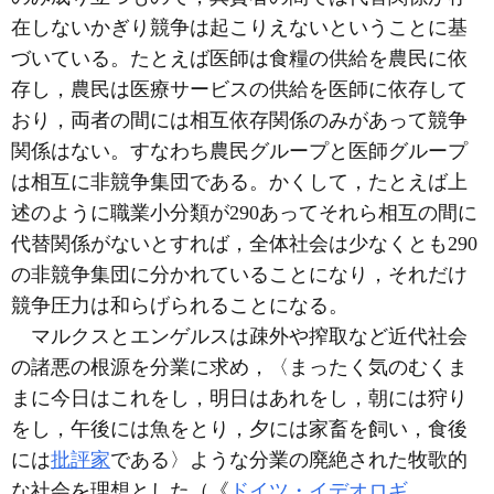
在しないかぎり競争は起こりえないということに基
づいている。たとえば医師は食糧の供給を農民に依
存し，農民は医療サービスの供給を医師に依存して
おり，両者の間には相互依存関係のみがあって競争
関係はない。すなわち農民グループと医師グループ
は相互に非競争集団である。かくして，たとえば上
述のように職業小分類が290あってそれら相互の間に
代替関係がないとすれば，全体社会は少なくとも290
の非競争集団に分かれていることになり，それだけ
競争圧力は和らげられることになる。
マルクスとエンゲルスは疎外や搾取など近代社会
の諸悪の根源を分業に求め，〈まったく気のむくま
まに今日はこれをし，明日はあれをし，朝には狩り
をし，午後には魚をとり，夕には家畜を飼い，食後
には
批評家
である〉ような分業の廃絶された牧歌的
な社会を理想とした（《
ドイツ・イデオロギ