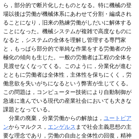
ら，部分的で断片化したものとなる。特に機械の登
場以後は労働が機械体系にあわせて分割・編成され
ることになり，旧来の熟練労働がしだいに解体する
ことになった。機械システムが複雑で高度なものに
なると，システムの全体を理解し管理する専門家
と，もっぱら部分的で単純な作業をする労働者の分
極化の傾向も生じた。一般の労働者は工程の全体を
見渡せなくなってくる。このように，分業化が進む
とともに労働者は全体性，主体性を保ちにくく，労
働意欲を失いがちになるという弊害が生じてくる。
この問題は，コンピューター技術により自動制御が
急速に進んでいる現代の産業社会においても大きな
課題となっている。
分業の廃棄，分業労働からの解放は，
ユートピア
ン
からマルクス，
エンゲルス
まで社会主義思想の主
要な理念であり，労働の自由と全体性の回復，精神