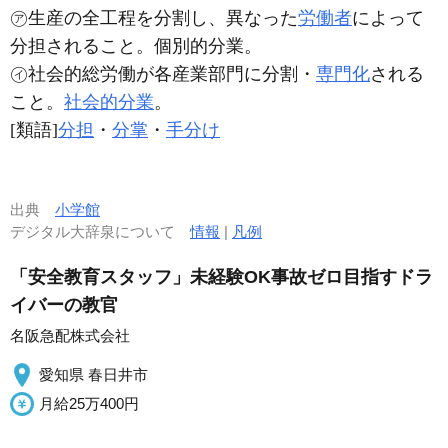
㋐生産の全工程を分割し、異なった
労働者
によって
分担されること。個別的分業。
㋑社会的総労働が各産業部門に分割・
専門化
される
こと。
社会的分業
。
[類語]
分担
・
分掌
・
手分け
出典
小学館
デジタル大辞泉について
情報
|
凡例
「安全教育スタッフ」未経験OK事故ゼロ目指すドラ
イバーの教官
名阪急配株式会社
愛知県 春日井市
月給25万400円