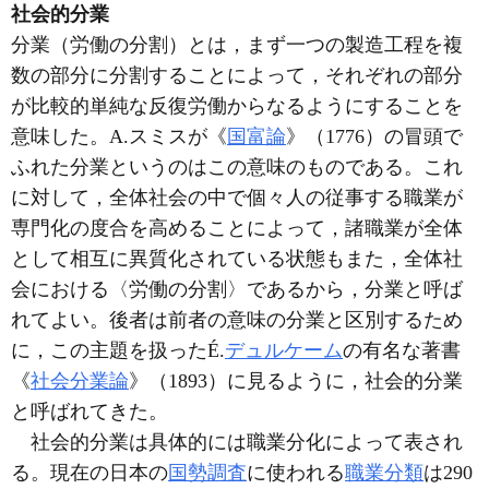
社会的分業
分業（労働の分割）とは，まず一つの製造工程を複
数の部分に分割することによって，それぞれの部分
が比較的単純な反復労働からなるようにすることを
意味した。A.スミスが《
国富論
》（1776）の冒頭で
ふれた分業というのはこの意味のものである。これ
に対して，全体社会の中で個々人の従事する職業が
専門化の度合を高めることによって，諸職業が全体
として相互に異質化されている状態もまた，全体社
会における〈労働の分割〉であるから，分業と呼ば
れてよい。後者は前者の意味の分業と区別するため
に，この主題を扱ったÉ.
デュルケーム
の有名な著書
《
社会分業論
》（1893）に見るように，社会的分業
と呼ばれてきた。
社会的分業は具体的には職業分化によって表され
る。現在の日本の
国勢調査
に使われる
職業分類
は290