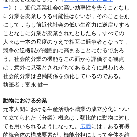
ー
》）。近代産業社会の高い効率性を失うことなし
に分業を廃棄しうる可能性はないが，そのことを別
にして，もし前近代社会の低い生産力に逆戻りする
ことなしに分業が廃棄されたとしたら，すべての
人々は一本の尺度のうえで相互に競争者となって，
競争の逆機能が飛躍的に高まることになるであろ
う。社会的分業の機能をこの面から評価する観点
は，意外に見落とされがちであるように思われる。
社会的分業は協働関係を強化しているのである。
執筆者：
富永 健一
動物における分業
元来人間における生産活動や職業の成立分化につい
て立てられた〈分業〉概念は，類比的に動物に対し
ても用いられるようになった。
広義
には，ある有機
的統合体の構成要素が，機能分担によって全体を維