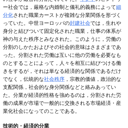
ー社会では，厳格な内婚制と儀礼的義務によって
細
分化
された職業カーストが複雑な分業関係を形づく
っていた。中世ヨーロッパの
封建社会
では，生れや
身分と結びついて固定化された職業，仕事の体系が
神の与えた秩序とみなされた。このように，労働の
分割のしかたおよびその社会的意味はさまざまであ
った。分割された労働は互いに他の労働を必要なも
のとすることによって，人々を相互に結びつける働
きをするが，それは単なる経済的な関係であるだけ
でなく，伝統的な
社会秩序
，宗教的価値，政治的な
支配関係，社会的な身分関係などと絡みあってい
た。分業が経済的性格を強めるのは，分割された労
働の成果が市場で一般的に交換される市場経済・産
業化社会になってのことである。
技術的・経済的分業