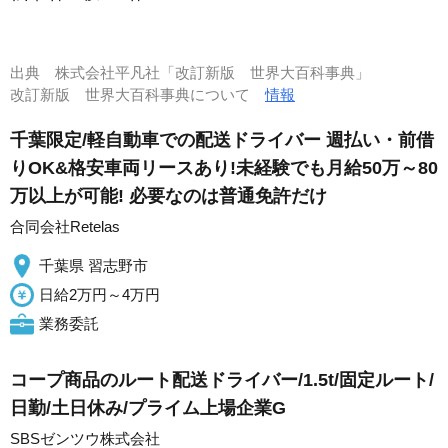
出典
株式会社平凡社「改訂新版 世界大百科事典」
改訂新版 世界大百科事典について
情報
千葉限定/軽自動車での配送ドライバー 週払い・前借
りOK&格安車両リースあり!未経験でも月給50万～80
万以上が可能! 必要なのは普通免許だけ
合同会社Retelas
千葉県 習志野市
日給2万円～4万円
業務委託
コープ商品のルート配送ドライバー/1.5t/固定ルート/
日勤/土日休み/プライム上場企業G
SBSゼンツウ株式会社