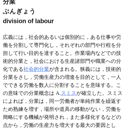
分業
ぶんぎょう
division of labour
広義には，社会的あるいは個別的に，ある仕事や労
働を分割して専門化し，それぞれの部門や行程を分
担して行い目的を達すること。作業場内などでの技
術的分業と，社会における生産諸部門や職業への分
化である
社会的分業
が含まれる。狭義には，技術的
分業をさし，労働生産力の増進を目的として，一人
でできる労働を数人に分割することを意味する。こ
の意味での分業概念は A.
スミス
が確立した。スミス
によれば，分業は，同一労働者が単純作業を繰返す
ため熟練を増す，場所や道具の移動がない，労働を
簡略にする機械が発明され，また多様化するなどの
点から，労働の生産力を増大する最大の要因とし