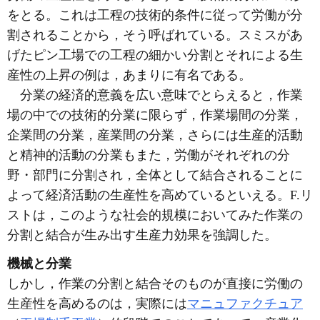
をとる。これは工程の技術的条件に従って労働が分
割されることから，そう呼ばれている。スミスがあ
げたピン工場での工程の細かい分割とそれによる生
産性の上昇の例は，あまりに有名である。
分業の経済的意義を広い意味でとらえると，作業
場の中での技術的分業に限らず，作業場間の分業，
企業間の分業，産業間の分業，さらには生産的活動
と精神的活動の分業もまた，労働がそれぞれの分
野・部門に分割され，全体として結合されることに
よって経済活動の生産性を高めているといえる。F.リ
ストは，このような社会的規模においてみた作業の
分割と結合が生み出す生産力効果を強調した。
機械と分業
しかし，作業の分割と結合そのものが直接に労働の
生産性を高めるのは，実際には
マニュファクチュア