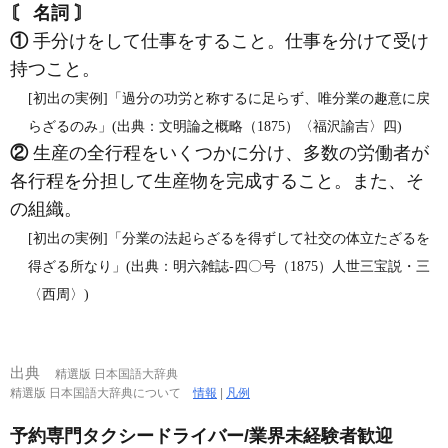
〘 名詞 〙
①
手分けをして仕事をすること。仕事を分けて受け
持つこと。
[初出の実例]「過分の功労と称するに足らず、唯分業の趣意に戻
らざるのみ」(出典：文明論之概略（1875）〈福沢諭吉〉四)
②
生産の全行程をいくつかに分け、多数の労働者が
各行程を分担して生産物を完成すること。また、そ
の組織。
[初出の実例]「分業の法起らざるを得ずして社交の体立たざるを
得ざる所なり」(出典：明六雑誌‐四〇号（1875）人世三宝説・三
〈西周〉)
出典
精選版 日本国語大辞典
精選版 日本国語大辞典について
情報
|
凡例
予約専門タクシードライバー/業界未経験者歓迎