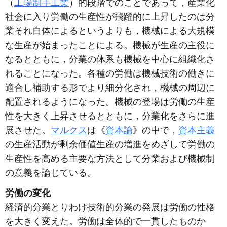
（
工場制手工業
）的段階でのことであって，産業化
社会に入り労働の生産性が飛躍的に上昇したのは分
業それ自体によるというよりも，機械による大規模
な生産が始まったことによる。機械が生産の主役に
なるとともに，分業の体系も機械を中心に組織化さ
れることになった。各種の労働は機械技術の働きに
適合し補助する形でより細分化され，機械の周辺に
配置されるようになった。機械の登場は労働の生産
性を大きく上昇させるとともに，分業化をさらに進
展させた。
マルクス
は《
資本論
》の中で，
資本主義
の生産活動が剰余価値生産の増進をめざして労働の
生産性を高める主要な方法として分業および機械制
の意義を論じている。
労働の変化
経済的分業とりわけ技術的分業の発展は労働の性格
を大きく変えた。労働は全体的で一貫したものか