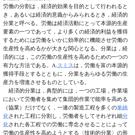
労働の分割は，経済的効果を目的として行われると
き，あるいは経済的意義からみられるとき，経済的
分業と呼べる。労働は経済活動にとって本源的生産
要素の一つであって，より多くの経済的利益を獲得
するためには労働をいかに効率的に機能させ労働の
生産性を高めるかが大きな関心となる。分業は，経
済的には，この労働の生産性を高めるための一つの
有力な方法である。A.
スミス
は，労働を富の本源的
獲得手段とするとともに，分業をあらゆる労働の生
産力を増進させるものとしている。
経済的分業は，典型的には，一つの工場，作業場
において労働者を集めて集団的作業で能率を高める
（協業）だけでなく，一連の製造工程を多くの
単純
化
された工程に分割し，労働者をしてそれぞれ細
分
化
された各工程での労働に専念させることによって
労働の生産性を高めようとする〈技術的分業〉の形