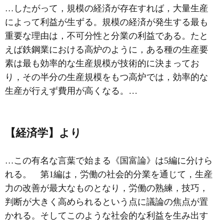
…したがって，規模の経済が存在すれば，大量生産
によって利益が生ずる。規模の経済が発生する最も
重要な理由は，不可分性と分業の利益である。たと
えば鉄鋼業における高炉のように，ある種の生産要
素は最も効率的な生産規模が技術的に決まってお
り，その半分の生産規模をもつ高炉では，効率的な
生産が行えず費用が高くなる。…
【経済学】より
…この有名な言葉で始まる《国富論》は5編に分けら
れる。 第1編は，労働の社会的
分業
を通じて，生産
力の改善が最大なものとなり，労働の熟練，技巧，
判断が大きく高められるという点に議論の焦点が置
かれる。そしてこのような社会的な利益を生み出す