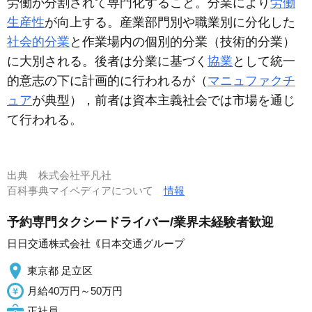
労働が分割されて専門化すること。分業により
労働
生産性
が向上する。産業部門別や職業別に分化した
社会的分業
と作業場内の個別的分業（技術的分業）
に大別される。後者は分業に基づく
協業
として統一
的意志の下に計画的に行われるが（
マニュファクチ
ュア
が典型），前者は資本主義社会では市場を通じ
て行われる。
出典
株式会社平凡社
百科事典マイペディアについて
情報
予約専門タクシードライバー/業界未経験者歓迎
日日交通株式会社｟日本交通グループ
東京都 足立区
月給40万円～50万円
正社員