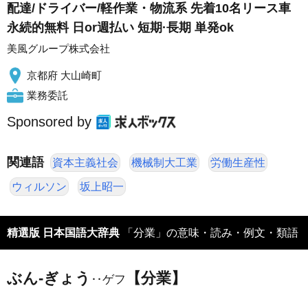
配達/ドライバー/軽作業・物流系 先着10名リース車
永続的無料 日or週払い 短期·長期 単発ok
美風グループ株式会社
京都府 大山崎町
業務委託
Sponsored by
関連語
資本主義社会
機械制大工業
労働生産性
ウィルソン
坂上昭一
精選版 日本国語大辞典
「分業」の意味・読み・例文・類語
ぶん‐ぎょう
【分業】
‥ゲフ