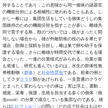
持することであり，この意味から同一個体の諸器官
の機能分担による相補性に使われることもある。し
かし一般には，集団生活をしている個体どうしの集
団維持のための機能分担を指すことが多い。雌雄共
同で育子する鳥，獣のつがいでは，雄がまったく関
与しない場合から，雄が外敵防衛の役のみを果たす
場合，防御と採餌を分担し，雌は巣で卵や幼子を保
護する場合，さらに雌雄が時間交代で巣にこもる場
合といった，一連の分業様式がみられる。分業が最
も発達し，研究も進んでいるのは，水生の群体性無
脊椎動物（
群体
）と
社会性昆虫
である。前者の例と
してクダ
クラゲ
類があげられる。一見普通のクラゲ
とまったく変わらないその体は，実は浮上，運動，
感覚，栄養，保護，生殖を担当する多くの個体〈個
虫zooid〉の分業で成立している集団なのである。彼
らは
E.O.ウィルソン
の問い〈どの点で社会はもはや