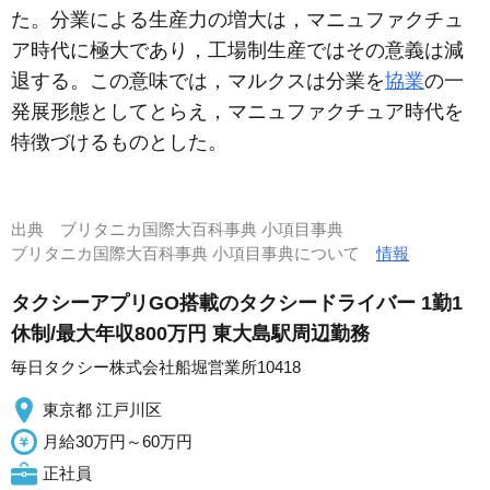
た。分業による生産力の増大は，マニュファクチュ
ア時代に極大であり，工場制生産ではその意義は減
退する。この意味では，マルクスは分業を
協業
の一
発展形態としてとらえ，マニュファクチュア時代を
特徴づけるものとした。
出典
ブリタニカ国際大百科事典 小項目事典
ブリタニカ国際大百科事典 小項目事典について
情報
タクシーアプリGO搭載のタクシードライバー 1勤1
休制/最大年収800万円 東大島駅周辺勤務
毎日タクシー株式会社船堀営業所10418
東京都 江戸川区
月給30万円～60万円
正社員