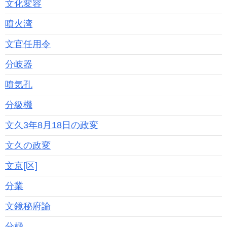
文化変容
噴火湾
文官任用令
分岐器
噴気孔
分級機
文久3年8月18日の政変
文久の政変
文京[区]
分業
文鏡秘府論
分極