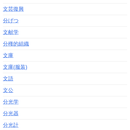
文芸復興
分げつ
文献学
分権的組織
文庫
文庫(服装)
文語
文公
分光学
分光器
分光計