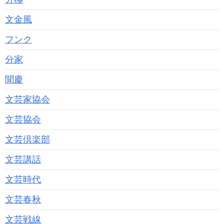
文金風
フンク
分家
聞慶
文芸家協会
文芸協会
文芸倶楽部
文芸講話
文芸時代
文芸春秋
文芸戦線