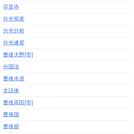
芬皇寺
分光視差
分光分析
分光連星
豊後大野[市]
分国法
豊後水道
文語体
豊後高田[市]
豊後国
豊後節