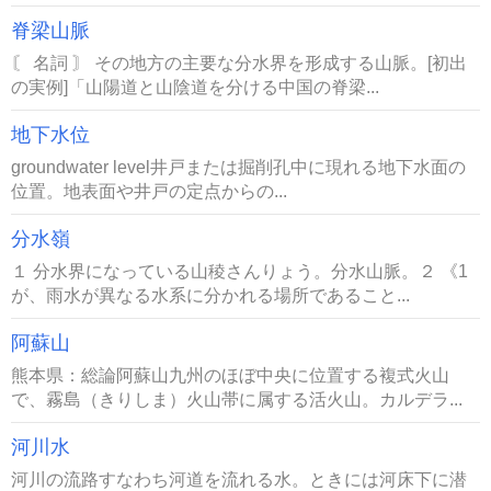
脊梁山脈
〘 名詞 〙 その地方の主要な分水界を形成する山脈。[初出
の実例]「山陽道と山陰道を分ける中国の脊梁...
地下水位
groundwater level井戸または掘削孔中に現れる地下水面の
位置。地表面や井戸の定点からの...
分水嶺
１ 分水界になっている山稜さんりょう。分水山脈。２ 《1
が、雨水が異なる水系に分かれる場所であること...
阿蘇山
熊本県：総論阿蘇山九州のほぼ中央に位置する複式火山
で、霧島（きりしま）火山帯に属する活火山。カルデラ...
河川水
河川の流路すなわち河道を流れる水。ときには河床下に潜