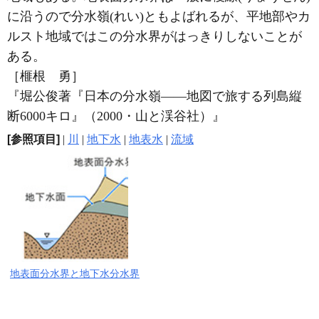
に沿うので分水嶺(れい)ともよばれるが、平地部やカ
ルスト地域ではこの分水界がはっきりしないことが
ある。
［榧根 勇］
『堀公俊著『日本の分水嶺――地図で旅する列島縦
断6000キロ』（2000・山と渓谷社）』
[参照項目]
|
川
|
地下水
|
地表水
|
流域
地表面分水界と地下水分水界