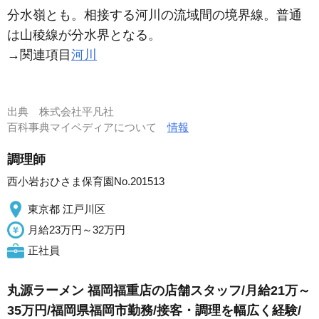
分水嶺とも。相接する河川の流域間の境界線。普通
は山稜線が分水界となる。
→関連項目
河川
出典
株式会社平凡社
百科事典マイペディアについて
情報
調理師
西小岩おひさま保育園No.201513
東京都 江戸川区
月給23万円～32万円
正社員
丸源ラーメン 福岡福重店の店舗スタッフ/月給21万～
35万円/福岡県福岡市勤務/接客・調理を幅広く経験/