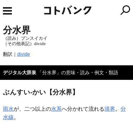
分水界
（読み）ブンスイカイ
（その他表記）divide
翻訳｜
divide
デジタル大辞泉
「分水界」の意味・読み・例文・類語
ぶんすい‐かい【分水界】
雨水
が、二つ以上の
水系
へ分かれて流れる
境界
。
分
水線
。