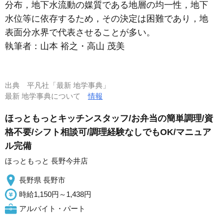
分布，地下水流動の媒質である地層の均一性，地下
水位等に依存するため，その決定は困難であり，地
表面分水界で代表させることが多い。
執筆者：
山本 裕之・高山 茂美
出典
平凡社「最新 地学事典」
最新 地学事典について
情報
ほっともっとキッチンスタッフ/お弁当の簡単調理/資
格不要/シフト相談可/調理経験なしでもOK/マニュア
ル完備
ほっともっと 長野今井店
長野県 長野市
時給1,150円～1,438円
アルバイト・パート