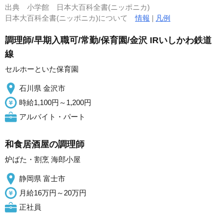
出典
小学館 日本大百科全書(ニッポニカ)
日本大百科全書(ニッポニカ)について
情報
|
凡例
調理師/早期入職可/常勤/保育園/金沢 IRいしかわ鉄道
線
セルホーといた保育園
石川県 金沢市
時給1,100円～1,200円
アルバイト・パート
和食居酒屋の調理師
炉ばた・割烹 海郎小屋
静岡県 富士市
月給16万円～20万円
正社員