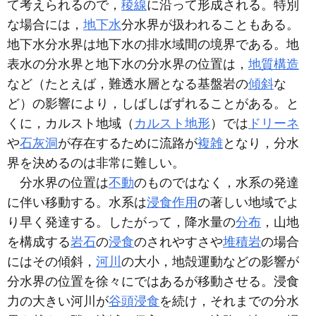
て考えられるので，
稜線
に沿って形成される。特別
な場合には，
地下水
分水界が扱われることもある。
地下水分水界は地下水の排水域間の境界である。地
表水の分水界と地下水の分水界の位置は，
地質構造
など（たとえば，難透水層となる基盤岩の
傾斜
な
ど）の影響により，しばしばずれることがある。と
くに，カルスト地域（
カルスト地形
）では
ドリーネ
や
石灰洞
が存在するために流路が
複雑
となり，分水
界を決めるのは非常に難しい。
分水界の位置は
不動
のものではなく，水系の発達
に伴い移動する。水系は
浸食作用
の著しい地域でよ
り早く発達する。したがって，降水量の
分布
，山地
を構成する
岩石
の
浸食
のされやすさや
堆積岩
の場合
にはその傾斜，
河川
の大小，地殻運動などの影響が
分水界の位置を徐々にではあるが移動させる。浸食
力の大きい河川が
谷頭浸食
を続け，それまでの分水