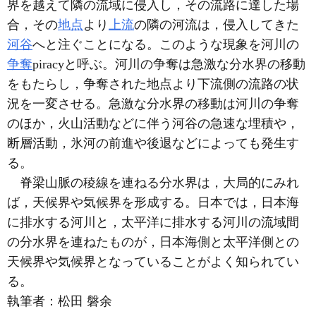
界を越えて隣の流域に侵入し，その流路に達した場
合，その
地点
より
上流
の隣の河流は，侵入してきた
河谷
へと注ぐことになる。このような現象を河川の
争奪
piracyと呼ぶ。河川の争奪は急激な分水界の移動
をもたらし，争奪された地点より下流側の流路の状
況を一変させる。急激な分水界の移動は河川の争奪
のほか，火山活動などに伴う河谷の急速な埋積や，
断層活動，氷河の前進や後退などによっても発生す
る。
脊梁山脈の稜線を連ねる分水界は，大局的にみれ
ば，天候界や気候界を形成する。日本では，日本海
に排水する河川と，太平洋に排水する河川の流域間
の分水界を連ねたものが，日本海側と太平洋側との
天候界や気候界となっていることがよく知られてい
る。
執筆者：
松田 磐余