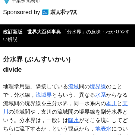
千葉県 船橋市
Sponsored by
改訂新版 世界大百科事典
「分水界」の意味・わかりやす
い解説
分水界 (ぶんすいかい)
divide
地理学用語。隣接している
流域
間の
境界線
のこと
で，分水線，
流域界
ともいう。異なる
水系
からなる
流域間の境界線を主分水界，同一水系内の
本川
と
支
川
の流域間や，支川の流域間の境界線を副分水界と
いう。分水界は，一般には
降水
がそこを境にしてど
ちらに流下するか，という観点から，
地表水
につい