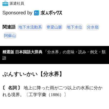
派遣社員
Sponsored by
関連語
地下水流動系
脊梁山脈
地下水位
分水嶺
阿蘇山
精選版 日本国語大辞典
「分水界」の意味・読み・例文・類
語
ぶんすい‐かい【分水界】
〘 名詞 〙
地上に降った雨が二つ以上の水系に分か
れる境界。〔工学字彙（1886）〕