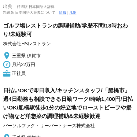
出典
精選版 日本国語大辞典
精選版 日本国語大辞典について
情報
|
凡例
ゴルフ場レストランの調理補助/学歴不問/18時おわ
り/未経験可
株式会社HSレストラン
三重県 伊賀市
月給22万円
正社員
日払いOKで即日収入/キッチンスタッフ/「船橋市」
週4日勤務も相談できる日勤ワーク/時給1,400円/日払
いOK/船橋駅徒歩1分の好立地でローストビーフや揚
げ物など洋惣菜の調理補助&未経験歓迎
パーソルファクトリーパートナーズ株式会社