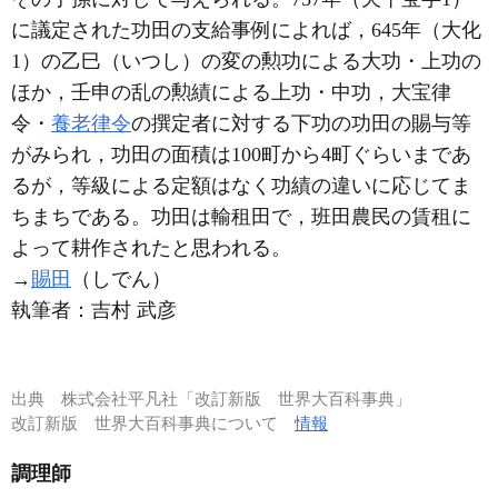
に議定された功田の支給事例によれば，645年（大化
1）の乙巳（いつし）の変の勲功による大功・上功の
ほか，壬申の乱の勲績による上功・中功，大宝律
令・
養老律令
の撰定者に対する下功の功田の賜与等
がみられ，功田の面積は100町から4町ぐらいまであ
るが，等級による定額はなく功績の違いに応じてま
ちまちである。功田は輸租田で，班田農民の賃租に
よって耕作されたと思われる。
→
賜田
（しでん）
執筆者：
吉村 武彦
出典
株式会社平凡社「改訂新版 世界大百科事典」
改訂新版 世界大百科事典について
情報
調理師