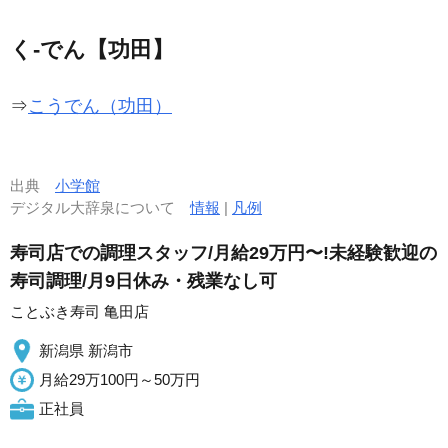
く‐でん【功田】
⇒
こうでん（功田）
出典
小学館
デジタル大辞泉について
情報
|
凡例
寿司店での調理スタッフ/月給29万円〜!未経験歓迎の
寿司調理/月9日休み・残業なし可
ことぶき寿司 亀田店
新潟県 新潟市
月給29万100円～50万円
正社員