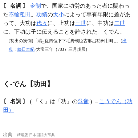
〘 名詞 〙
令制
で、国家に功労のあった者に賜わっ
た
不輸租田
。
功績
の
大小
によって専有年限に差があ
って、大功は
代々
に、上功は
三世
に、中功は
二世
に、下功は子に伝えることを許された。くでん。
[初出の実例]「賜
従四位下下毛野朝臣古麻呂功田廿町
」(
出
二
一
典
：
続日本紀
‐大宝三年（703）三月戊辰)
く‐でん【功田】
〘 名詞 〙
( 「く」は「功」の
呉音
) ＝
こうでん（功
田）
出典
精選版 日本国語大辞典