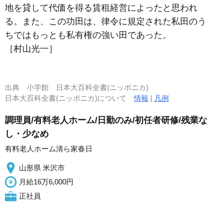
地を貸して代価を得る賃租経営によったと思われ
る。また、この功田は、律令に規定された私田のう
ちではもっとも私有権の強い田であった。
［村山光一］
出典
小学館 日本大百科全書(ニッポニカ)
日本大百科全書(ニッポニカ)について
情報
|
凡例
調理員/有料老人ホーム/日勤のみ/初任者研修/残業な
し・少なめ
有料老人ホーム清ら家春日
山形県 米沢市
月給16万6,000円
正社員