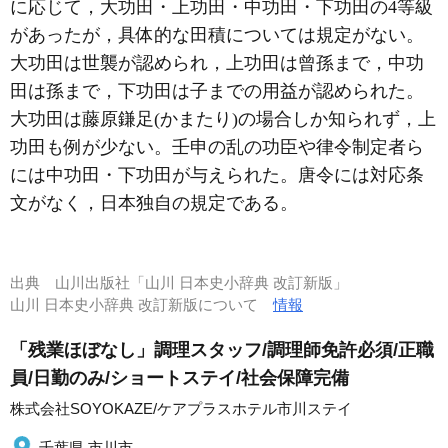
に応じて，大功田・上功田・中功田・下功田の4等級
があったが，具体的な田積については規定がない。
大功田は世襲が認められ，上功田は曾孫まで，中功
田は孫まで，下功田は子までの用益が認められた。
大功田は藤原鎌足(かまたり)の場合しか知られず，上
功田も例が少ない。壬申の乱の功臣や律令制定者ら
には中功田・下功田が与えられた。唐令には対応条
文がなく，日本独自の規定である。
出典
山川出版社「山川 日本史小辞典 改訂新版」
山川 日本史小辞典 改訂新版について
情報
「残業ほぼなし」調理スタッフ/調理師免許必須/正職
員/日勤のみ/ショートステイ/社会保障完備
株式会社SOYOKAZE/ケアプラスホテル市川ステイ
千葉県 市川市