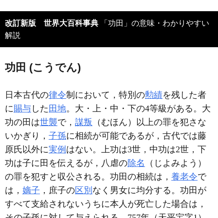
改訂新版 世界大百科事典
「功田」の意味・わかりやすい
解説
功田 (こうでん)
日本古代の
律令
制において，特別の
勲績
を残した者
に
賜与
した
田地
。大・上・中・下の4等級がある。大
功の田は
世襲
で，
謀叛
（むほん）以上の罪を犯さな
いかぎり，
子孫
に相続が可能であるが，古代では藤
原氏以外に
実例
はない。上功は3世，中功は2世，下
功は子に田を伝えるが，八虐の
除名
（じよみよう）
の罪を犯すと収公される。功田の相続は，
養老令
で
は，
嫡子
，庶子の
区別
なく男女に均分する。功田が
すべて支給されないうちに本人が死亡した場合は，
その子孫に対して与えられる。757年（天平宝字1）