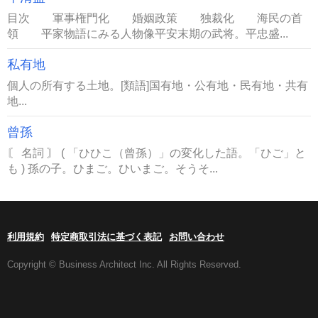
目次 軍事権門化 婚姻政策 独裁化 海民の首
領 平家物語にみる人物像平安末期の武将。平忠盛...
私有地
個人の所有する土地。[類語]国有地・公有地・民有地・共有
地...
曾孫
〘 名詞 〙 ( 「ひひこ（曾孫）」の変化した語。「ひご」と
も ) 孫の子。ひまご。ひいまご。そうそ...
利用規約
特定商取引法に基づく表記
お問い合わせ
Copyright © Business Architect Inc. All Rights Reserved.