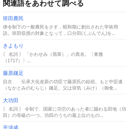
関連語をあわせて調べる
班田農民
律令制下の一般農民をさす，昭和期に創出された学術用
語。班田収授の対象となって，口分田(くぶんでん)を...
きよもり
〘 名詞 〙 「かわせみ（翡翠）」の異名。〔東雅
（1717）〕...
藤原鎌足
目次 伝承大化改新の功臣で藤原氏の始祖。もと中臣連
（なかとみのむらじ）鎌足。父は弥気（みけ）（御食...
大功田
〘 名詞 〙 令制で、国家に功労のあった者に賜わる田地（功
田）の等級の一つ。功田のうちの最上位のもの...
平清盛