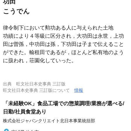
功田
こうでん
律令制下において勲功ある人に与えられた土地
功績により４等級に区分され，大功田は永世，上功
田は曽孫，中功田は孫，下功田は子まで伝えること
ができた。輸租田であるが，ほとんど私有地のよう
に扱われ，荘園化していった。
出典
旺文社日本史事典 三訂版
旺文社日本史事典 三訂版について
情報
「未経験OK」食品工場での惣菜調理/業務が選べる/
日勤/社員食堂あり
株式会社ジャパンクリエイト北日本事業統括部