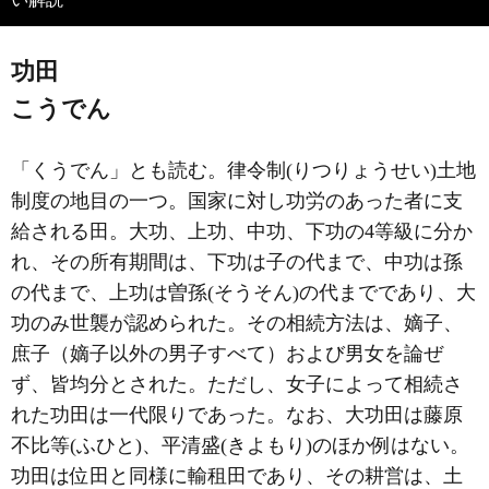
功田
こうでん
「くうでん」とも読む。律令制(りつりょうせい)土地
制度の地目の一つ。国家に対し功労のあった者に支
給される田。大功、上功、中功、下功の4等級に分か
れ、その所有期間は、下功は子の代まで、中功は孫
の代まで、上功は曽孫(そうそん)の代までであり、大
功のみ世襲が認められた。その相続方法は、嫡子、
庶子（嫡子以外の男子すべて）および男女を論ぜ
ず、皆均分とされた。ただし、女子によって相続さ
れた功田は一代限りであった。なお、大功田は藤原
不比等(ふひと)、平清盛(きよもり)のほか例はない。
功田は位田と同様に輸租田であり、その耕営は、土