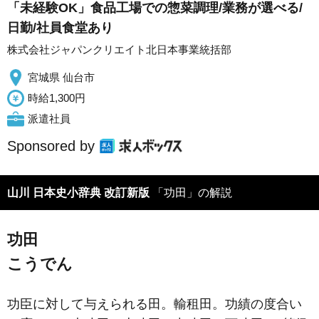
「未経験OK」食品工場での惣菜調理/業務が選べる/
日勤/社員食堂あり
株式会社ジャパンクリエイト北日本事業統括部
宮城県 仙台市
時給1,300円
派遣社員
Sponsored by
山川 日本史小辞典 改訂新版
「功田」の解説
功田
こうでん
功臣に対して与えられる田。輸租田。功績の度合い