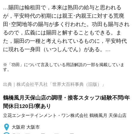
…賜田は輸租田で，本来は熟田の給与と思われる
が，平安時代の初期には親王･内親王に対する荒廃
田･空閑地等の賜与が多く行われた。
功田
も賜与され
るので，広義には賜田と解することもできる。ま
た，賜田の一種と考えられているものに，平安時代
に現れる一身田（いつしんでん）がある。…
※「功田」について言及している用語解説の一部を掲載していま
す。
出典｜
株式会社平凡社「世界大百科事典（旧版）」
鶴橋風月天保山店の調理・接客スタッフ/経験不問/年
間休日120日/寮あり
立花エンターテインメント・ワン株式会社 鶴橋風月 天保山店
大阪府 大阪市