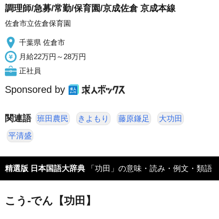
調理師/急募/常勤/保育園/京成佐倉 京成本線
佐倉市立佐倉保育園
千葉県 佐倉市
月給22万円～28万円
正社員
Sponsored by
関連語
班田農民
きよもり
藤原鎌足
大功田
平清盛
精選版 日本国語大辞典
「功田」の意味・読み・例文・類語
こう‐でん【功田】