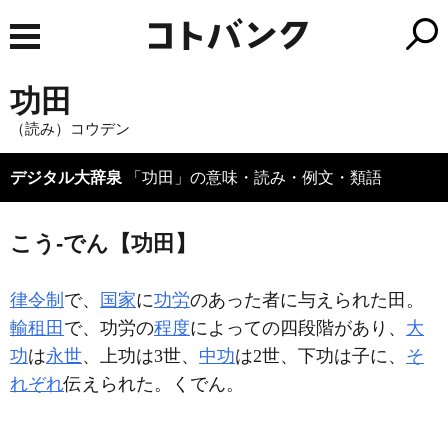
功田
（読み）コウデン
デジタル大辞泉
「功田」の意味・読み・例文・類語
こう‐でん【功田】
律令制
で、
国家
に
功労
のあった者に与えられた田。
輸租田
で、功労の
程度
によっての四段階があり、
大
功
は
永世
、上功は3世、
中功
は2世、下功は子に、
そ
れぞれ
伝えられた。くでん。