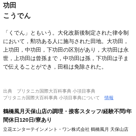
功田
こうでん
「くでん」ともいう。大化改新後制定された律令制
において，勲功ある人に施与された田地。大功田，
上功田，中功田，下功田の区別があり，大功田は永
世，上功田は曾孫まで，中功田は孫，下功田は子ま
で伝えることができ，田租は免除された。
出典
ブリタニカ国際大百科事典 小項目事典
ブリタニカ国際大百科事典 小項目事典について
情報
鶴橋風月天保山店の調理・接客スタッフ/経験不問/年
間休日120日/寮あり
立花エンターテインメント・ワン株式会社 鶴橋風月 天保山店