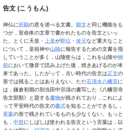
告文 (こうもん)
神仏に
祈願
の意を述べる文書。
願文
と同じ機能をも
つが，宣命体の文章で書かれたものを告文といっ
た。とくに天皇・
上皇
が
即位
・
改元
など重大なこと
について，皇祖神や
山陵
に報告するための文書を指
していうことが多く，山陵使らは，これを山陵や
神
前
において微音で読み上げた後，焼きあげるのが本
来であった。したがって，古い時代の告文は
正文
の
形では残ることはありえない。ただ
石清水八幡宮
に
は，鎌倉初期の別当田中宗清の書写した《八幡宮寺
告文部類》と題する
書物
が残されており，これによ
って平安時代の告文の
書式
を知ることができるし，
草案
の形で残されているものも少なくない。もっと
も，
中世
にしばしば使われる告文という言葉は，以