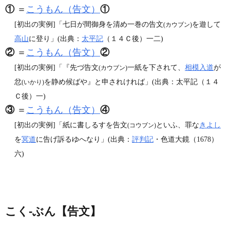
①
＝
こうもん（告文）
①
[初出の実例]「七日が間御身を清め一巻の告文
を遊して
(カウブン)
高山
に登り」(出典：
太平記
（１４Ｃ後）一二)
②
＝
こうもん（告文）
②
[初出の実例]「『先づ告文
一紙を下されて、
相模入道
が
(カウブン)
忿
を静め候ばや』と申されければ」(出典：太平記（１４
(いかり)
Ｃ後）一)
③
＝
こうもん（告文）
④
[初出の実例]「紙に書しるすを告文
といふ、罪な
きよし
(コウブン)
を
冥道
に告げ訴るゆへなり」(出典：
評判記
・色道大鏡（1678）
六)
こく‐ぶん【告文】