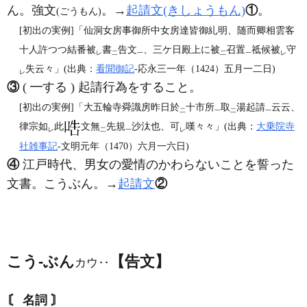
ん。強文
。→
起請文(きしょうもん)
①
。
(ごうもん)
[初出の実例]「仙洞女房事御所中女房達皆御糺明、随而卿相雲客
十人許つつ結番被
書
告文
、三ケ日殿上に被
召置
祗候被
守
レ
二
一
二
一
レ
失云々」(出典：
看聞御記
‐応永三一年（1424）五月一二日)
レ
③
( ━する ) 起請行為をすること。
[初出の実例]「大五輪寺舜識房昨日於
十市所
取
湯起請
云云、
二
一
二
一
律宗如
此
文無
先規
沙汰也、可
嘆々々」(出典：
大乗院寺
レ
二
一
レ
社雑事記
‐文明元年（1470）六月一六日)
④
江戸時代、男女の愛情のかわらないことを誓った
文書。こうぶん。→
起請文
②
こう‐ぶん
【告文】
カウ‥
〘 名詞 〙