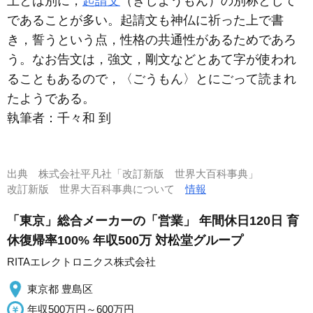
上とは別に，
起請文
（きしようもん）の別称として
であることが多い。起請文も神仏に祈った上で書
き，誓うという点，性格の共通性があるためであろ
う。なお告文は，強文，剛文などとあて字が使われ
ることもあるので，〈ごうもん〉とにごって読まれ
たようである。
執筆者：
千々和 到
出典
株式会社平凡社「改訂新版 世界大百科事典」
改訂新版 世界大百科事典について
情報
「東京」総合メーカーの「営業」 年間休日120日 育
休復帰率100% 年収500万 対松堂グループ
RITAエレクトロニクス株式会社
東京都 豊島区
年収500万円～600万円