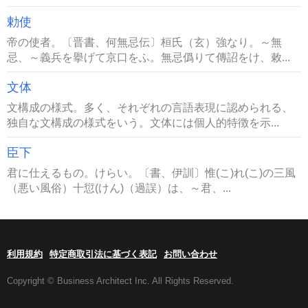
勅使
帝の使者。〔晋書、何無忌伝〕桓氏（玄）強なり。～無
忌、～義兵を擧げて京口をふ。無忌僞りて傳詔をけ、敕...
文体
文構成の様式。多く、それぞれの言語表現に認められる、
独自な文構成の様式をいう。文体には個人的特徴を示...
臣下
君に仕えるもの。けらい。〔書、伊訓〕惟(こ)れ(こ)の三風
（悪い風俗）十愆(けん)（過誤）は、～君、...
利用規約
特定商取引法に基づく表記
お問い合わせ
Copyright © Business Architect Inc. All Rights Reserved.