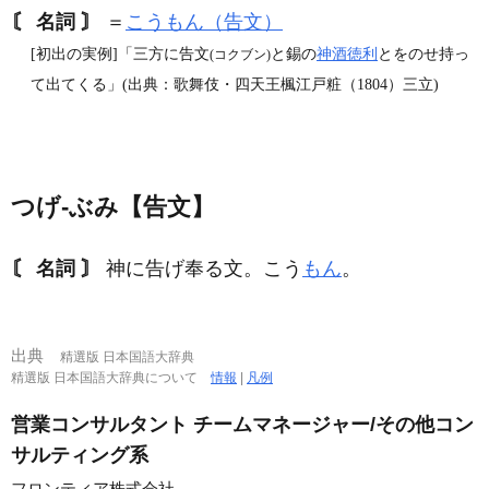
〘 名詞 〙
＝
こうもん（告文）
[初出の実例]「三方に告文
と錫の
神酒徳利
とをのせ持っ
(コクブン)
て出てくる」(出典：歌舞伎・四天王楓江戸粧（1804）三立)
つげ‐ぶみ【告文】
〘 名詞 〙
神に告げ奉る文。こう
もん
。
出典
精選版 日本国語大辞典
精選版 日本国語大辞典について
情報
|
凡例
営業コンサルタント チームマネージャー/その他コン
サルティング系
フロンティア株式会社