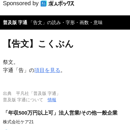
Sponsored by
普及版 字通
「告文」の読み・字形・画数・意味
【告文】こくぶん
祭文。
字通「告」の
項目を見る
。
出典
平凡社「普及版 字通」
普及版 字通について
情報
「年収500万円以上可」法人営業/その他一般企業
株式会社ケア21