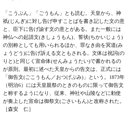
「こうぶん」「ごうもん」とも読む。天皇から、神
祇(じんぎ)に対し告げ申すことばを書き記した文の意
と、臣下に告げ諭す文の意とがある。また一般には
神仏への起請文(きしょうもん)、誓状(ちかいじょう)
の別称としても用いられるほか、罪なき由を冥道(み
ょうどう)に告げ訴える文ともされる。文体は祝詞(の
りと)と同じく宣命体(せんみょうたい)で書かれるの
が原則。最初に述べた天皇からの告文は、正式には
「御告文(ごこうもん／おつげぶみ)」という。1873年
（明治6）には天皇親祭のときのものに限って御告文
と称するようになり、従来、神社や山陵などに勅使
が奏上した宣命は御祭文(ごさいもん)と改称された。
［森安 仁］