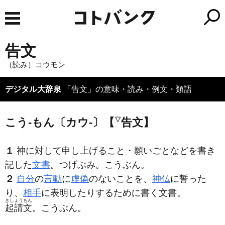
告文
（読み）コウモン
デジタル大辞泉
「告文」の意味・読み・例文・類語
こう‐もん〔カウ‐〕【
▽
告文】
１
神に対して申し上げること・願いごとなどを書き
記した
文書
。つげぶみ。こうぶん。
２
自分
の
言動
に
虚偽
のないことを、
神仏
に誓った
り、
相手
に表明したりするために書く文書。
きしょうもん
起請文
。こうぶん。