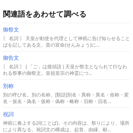
関連語をあわせて調べる
御祭文
〘 名詞 〙 天皇が勅使を代理として神祇に告げ知らせること
ばを記してある文。昔の宣命(せんみょう)に...
御告文
〘 名詞 〙 ( 「ご」は接頭語 ) 天皇が祭主となられて行なわ
れる祭事の御祭文。皇祖皇宗の神霊につ...
別称
別の呼び名。別の名称。[類語]別名・異称・異名・俗称・変
名・仮名・偽名・仮称・偽称・略称・旧称・旧名...
祝詞
神前に奏上する詞(ことば)。その内容は、祭りにより、場所
により異なる。祝詞文の構成は、起首、由縁、献...