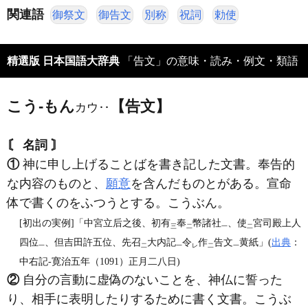
関連語
御祭文
御告文
別称
祝詞
勅使
精選版 日本国語大辞典
「告文」の意味・読み・例文・類語
こう‐もん
【告文】
カウ‥
〘 名詞 〙
①
神に申し上げることばを書き記した文書。奉告的
な内容のものと、
願意
を含んだものとがある。宣命
体で書くのをふつうとする。こうぶん。
[初出の実例]「中宮立后之後、初有
奉
幣諸社
、使
宮司殿上人
三
二
一
二
四位
、但吉田許五位、先召
大内記
令
作
告文
黄紙」(
出典
：
一
二
一
レ
二
一
中右記‐寛治五年（1091）正月二八日)
②
自分の言動に虚偽のないことを、神仏に誓った
り、相手に表明したりするために書く文書。こうぶ