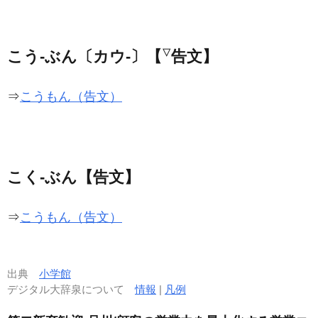
こう‐ぶん〔カウ‐〕【
▽
告文】
⇒
こうもん（告文）
こく‐ぶん【告文】
⇒
こうもん（告文）
出典
小学館
デジタル大辞泉について
情報
|
凡例