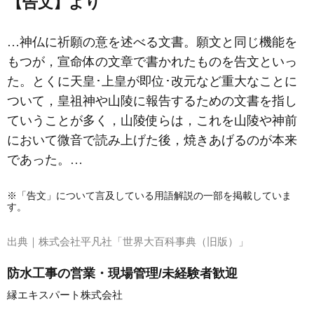
【告文】より
…神仏に祈願の意を述べる文書。
願文
と同じ機能を
もつが，宣命体の文章で書かれたものを告文といっ
た。とくに天皇･上皇が即位･改元など重大なことに
ついて，皇祖神や山陵に報告するための文書を指し
ていうことが多く，山陵使らは，これを山陵や神前
において微音で読み上げた後，焼きあげるのが本来
であった。…
※「告文」について言及している用語解説の一部を掲載していま
す。
出典｜
株式会社平凡社「世界大百科事典（旧版）」
防水工事の営業・現場管理/未経験者歓迎
縁エキスパート株式会社