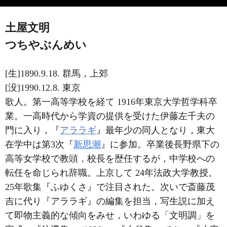
土屋文明
つちやぶんめい
[生]1890.9.18. 群馬，上郊
[没]1990.12.8. 東京
歌人。第一高等学校を経て 1916年東京大学哲学科卒
業。一高時代から学資の提供を受けた伊藤左千夫の
門に入り，『
アララギ
』最年少の同人となり，東大
在学中は第3次『
新思潮
』に参加。卒業後長野県下の
高等女学校で教頭，校長を歴任するが，中学校への
転任を命じられ辞職。上京して 24年法政大学教授。
25年歌集『ふゆくさ』で注目された。次いで斎藤茂
吉に代り『アララギ』の編集を担当，写生説に加え
て即物主義的な傾向をみせ，いわゆる「文明調」を