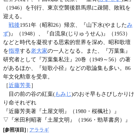
（1946）を刊行、東京空襲後群馬県に疎開、敗戦を
迎える。
戦後
1951年（昭和26）帰京、『山下水(やました
み
ず
)』（1948）、『自流泉(じりゅうせん)』（1953）
などと時代を凝視する思索的世界を深め、昭和歌壇
を
指導
する
老大家
の一人となる。また、『万葉集』
研究者として『万葉集私注』20巻（1949～56）の著
があるほか、『短歌小径』などの歌論集も多い。86
年文化勲章を受章。
［
近藤芳美
］
目の前の谷の紅葉(
もみじ
)のおそ早もさびしかりけ
り命それぞれ
『近藤芳美著『土屋文明』（1980・桜楓社）』
▽
『米田利昭著『土屋文明』（1966・勁草書房）』
[参照項目]
|
アララギ