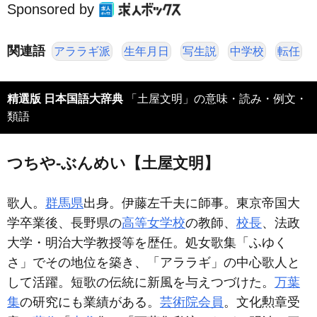
Sponsored by
関連語
アララギ派
生年月日
写生説
中学校
転任
精選版 日本国語大辞典
「土屋文明」の意味・読み・例文・
類語
つちや‐ぶんめい【土屋文明】
歌人。
群馬県
出身。伊藤左千夫に師事。東京帝国大
学卒業後、長野県の
高等女学校
の教師、
校長
、法政
大学・明治大学教授等を歴任。処女歌集「ふゆく
さ」でその地位を築き、「アララギ」の中心歌人と
して活躍。短歌の伝統に新風を与えつづけた。
万葉
集
の研究にも業績がある。
芸術院会員
。文化勲章受