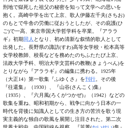
刑地で獄死した祖父の秘密を知って文学への思いを
抱く。高崎中学を出て上京、歌人伊藤左千夫(さちお)
のもとで牛舎の労働に従おうとしたが、その庇護(ひ
ご)で一高、東京帝国大学哲学科を卒業。『アララ
ギ』初期
同人
となり、初め清新な叙情的歌人として
出発した。長野県の諏訪(すわ)高等女学校・松本高等
女学校教師、校長などを務めたのちふたたび上京、
法政大学予科、明治大学文芸科の教鞭(きょうべん)を
とりながら『アララギ』の編集に携わる。1925年
（大正14）第一歌集『ふゆくさ』を
刊行
。その後
『往還集』（1930）、『山谷(さんこく)集』
（1935）、『六月風(ろくがつかぜ)』（1942）などの
歌集を重ね、昭和初期から、戦争に向かう日本の一
時代を背後に知識人としての生き方の苦渋を歌う現
実主義的な独自の歌風を展開し注目された。第二次
世界大戦中、中国戦線を視察、『韮菁(
かいせい
)集』