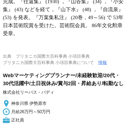
完成。『往還集』 (1930) ，『山谷集』 (34) ，『小安
集』 (43) などを経て，『山下水』 (48) ，『自流泉』
(53) を発表。『万葉集私注』 (20巻，49～56) で 53年
日本芸術院賞を受けた。芸術院会員。 86年文化勲章
受章。
出典
ブリタニカ国際大百科事典 小項目事典
ブリタニカ国際大百科事典 小項目事典について
情報
Webマーケティングプランナー/未経験歓迎/20代・
30代活躍中/土日祝休み/賞与2回・昇給あり/転勤なし
株式会社リーパス・バディ
神奈川県 伊勢原市
月給26万円～50万円
正社員