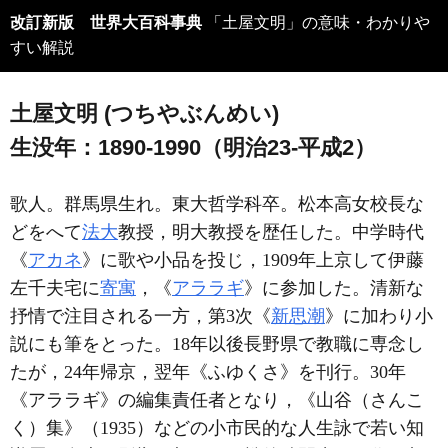
改訂新版 世界大百科事典
「土屋文明」の意味・わかりや
すい解説
土屋文明 (つちやぶんめい)
生没年：1890-1990（明治23-平成2）
歌人。群馬県生れ。東大哲学科卒。松本高女校長な
どをへて
法大
教授，明大教授を歴任した。中学時代
《
アカネ
》に歌や小品を投じ，1909年上京して伊藤
左千夫宅に
寄寓
，《
アララギ
》に参加した。清新な
抒情で注目される一方，第3次《
新思潮
》に加わり小
説にも筆をとった。18年以後長野県で教職に専念し
たが，24年帰京，翌年《ふゆくさ》を刊行。30年
《アララギ》の編集責任者となり，《山谷（さんこ
く）集》（1935）などの小市民的な人生詠で若い知