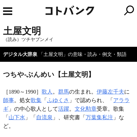
土屋文明
（読み）ツチヤブンメイ
デジタル大辞泉
「土屋文明」の意味・読み・例文・類語
つちや‐ぶんめい【土屋文明】
［1890～1990］
歌人
。
群馬
の生まれ。
伊藤左千夫
に
師事
。処女
歌集
「
ふゆくさ
」で認められ、「
アララ
ギ
」の中心歌人として
活躍
。
文化勲章
受章。歌集
「
山下水
」「
自流泉
」、研究書「
万葉集私注
」な
ど。