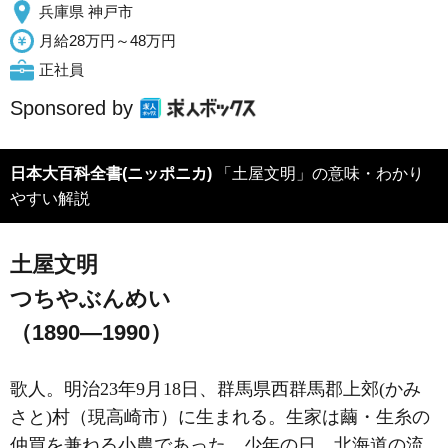
兵庫県 神戸市
月給28万円～48万円
正社員
Sponsored by
日本大百科全書(ニッポニカ)
「土屋文明」の意味・わかり
やすい解説
土屋文明
つちやぶんめい
（1890―1990）
歌人。明治23年9月18日、群馬県西群馬郡上郊(かみ
さと)村（現高崎市）に生まれる。生家は繭・生糸の
仲買を兼ねる小農であった。少年の日、北海道の流