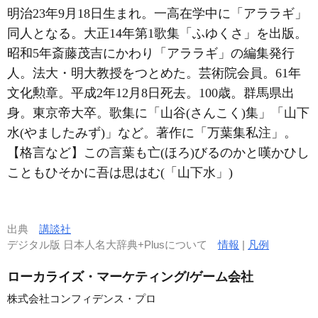
明治23年9月18日生まれ。一高在学中に「アララギ」
同人となる。大正14年第1歌集「ふゆくさ」を出版。
昭和5年斎藤茂吉にかわり「アララギ」の編集発行
人。法大・明大教授をつとめた。芸術院会員。61年
文化勲章。平成2年12月8日死去。100歳。群馬県出
身。東京帝大卒。歌集に「山谷(さんこく)集」「山下
水(やましたみず)」など。著作に「万葉集私注」。
【格言など】この言葉も亡(ほろ)びるのかと嘆かひし
こともひそかに吾は思はむ(「山下水」)
出典
講談社
デジタル版 日本人名大辞典+Plusについて
情報
|
凡例
ローカライズ・マーケティング/ゲーム会社
株式会社コンフィデンス・プロ