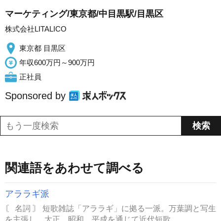
マーケティング/東京都/中目黒駅/目黒区
株式会社LITALICO
東京都 目黒区
年収600万円～900万円
正社員
Sponsored by
関連語をあわせて調べる
アララギ派
〘 名詞 〙 短歌雑誌「アララギ」に拠る一派。万葉調と写生
を主張し、大正、昭和、平成を通じて近代短歌...