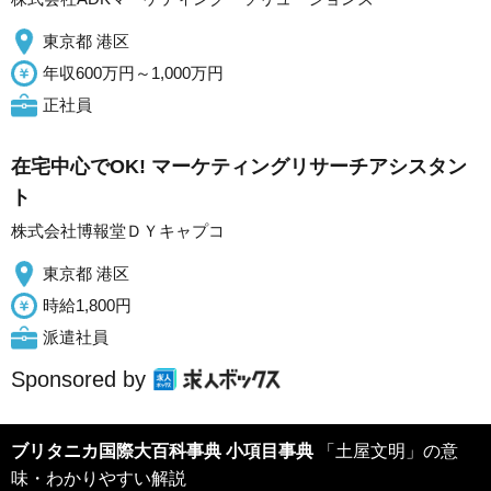
東京都 港区
年収600万円～1,000万円
正社員
在宅中心でOK! マーケティングリサーチアシスタン
ト
株式会社博報堂ＤＹキャプコ
東京都 港区
時給1,800円
派遣社員
Sponsored by
ブリタニカ国際大百科事典 小項目事典
「土屋文明」の意
味・わかりやすい解説