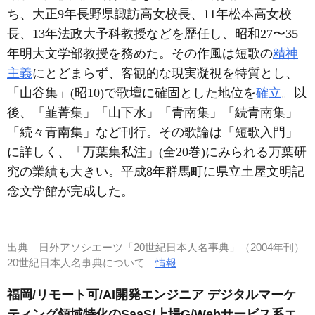
ち、大正9年長野県諏訪高女校長、11年松本高女校
長、13年法政大予科教授などを歴任し、昭和27〜35
年明大文学部教授を務めた。その作風は短歌の
精神
主義
にとどまらず、客観的な現実凝視を特質とし、
「山谷集」(昭10)で歌壇に確固とした地位を
確立
。以
後、「韮菁集」「山下水」「青南集」「続青南集」
「続々青南集」など刊行。その歌論は「短歌入門」
に詳しく、「万葉集私注」(全20巻)にみられる万葉研
究の業績も大きい。平成8年群馬町に県立土屋文明記
念文学館が完成した。
出典
日外アソシエーツ「20世紀日本人名事典」（2004年刊）
20世紀日本人名事典について
情報
福岡/リモート可/AI開発エンジニア デジタルマーケ
ティング領域特化のSaaS/上場G/Webサービス系エ