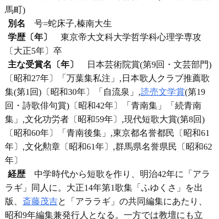
馬町)
別名
号=蛇床子,榛南大生
学歴〔年〕
東京帝大文科大学哲学科心理学専攻
〔大正5年〕卒
主な受賞名〔年〕
日本芸術院賞(第9回・文芸部門)
〔昭和27年〕「万葉集私注」,日本歌人クラブ推薦歌
集(第1回)〔昭和30年〕「自流泉」,
読売文学賞
(第19
回・詩歌俳句賞)〔昭和42年〕「青南集」「続青南
集」,文化功労者〔昭和59年〕,現代短歌大賞(第8回)
〔昭和60年〕「青南後集」,東京都名誉都民〔昭和61
年〕,文化勲章〔昭和61年〕,群馬県名誉県民〔昭和62
年〕
経歴
中学時代から短歌を作り、明治42年に「アラ
ラギ」同人に。大正14年第1歌集「ふゆくさ」を出
版、
斎藤茂吉
と「アララギ」の共同編集にあたり、
昭和9年編集兼発行人となる。一方では教壇にも立