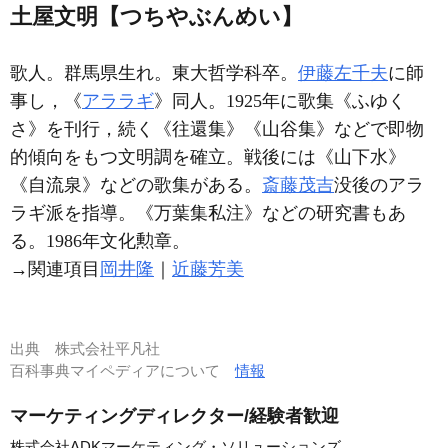
土屋文明【つちやぶんめい】
歌人。群馬県生れ。東大哲学科卒。
伊藤左千夫
に師
事し，《
アララギ
》同人。1925年に歌集《ふゆく
さ》を刊行，続く《往還集》《山谷集》などで即物
的傾向をもつ文明調を確立。戦後には《山下水》
《自流泉》などの歌集がある。
斎藤茂吉
没後のアラ
ラギ派を指導。《万葉集私注》などの研究書もあ
る。1986年文化勲章。
→関連項目
岡井隆
｜
近藤芳美
出典
株式会社平凡社
百科事典マイペディアについて
情報
マーケティングディレクター/経験者歓迎
株式会社ADKマーケティング・ソリューションズ