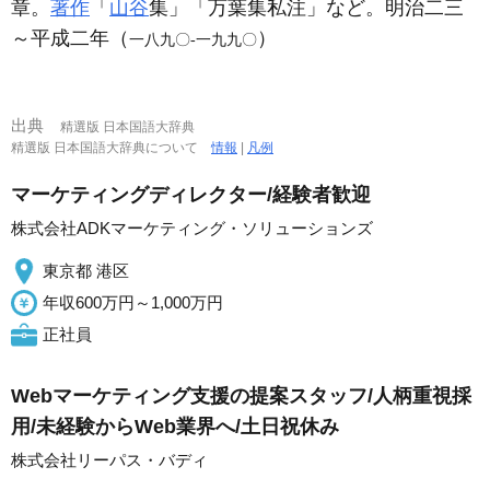
章。
著作
「
山谷
集」「万葉集私注」など。明治二三
～平成二年（
）
一八九〇‐一九九〇
出典
精選版 日本国語大辞典
精選版 日本国語大辞典について
情報
|
凡例
マーケティングディレクター/経験者歓迎
株式会社ADKマーケティング・ソリューションズ
東京都 港区
年収600万円～1,000万円
正社員
Webマーケティング支援の提案スタッフ/人柄重視採
用/未経験からWeb業界へ/土日祝休み
株式会社リーパス・バディ