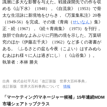
識層に多大な影響を与えた。戦後疎開先での作を収
める《山下水》（1948），《自流泉》（1953）で骨
太な生活詠に新境地をひらき，《万葉集私注》20巻
（1949-56）を完成。その後《青南（
せいなん
）集》
正・続（1967），《続々青南集》（1973）を刊行，
放胆で自由なよみぶりに円熟の境を示した。万葉研
究のほか《伊藤左千夫》（1962）など多くの著書が
ある。〈ふるさとの盆も今夜（こよい）はすみぬら
むあはれ様々に人は過ぎにし〉（《山谷集》）。
執筆者：
本林 勝夫
出典
株式会社平凡社「改訂新版 世界大百科事典」
改訂新版 世界大百科事典について
情報
「マーケティング/マネージャー候補」15年連続MDM
市場シェアトップクラス