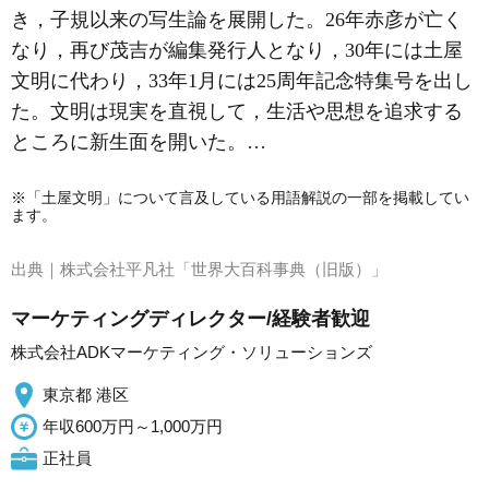
き，子規以来の写生論を展開した。26年赤彦が亡く
なり，再び茂吉が編集発行人となり，30年には
土屋
文明
に代わり，33年1月には25周年記念特集号を出し
た。文明は現実を直視して，生活や思想を追求する
ところに新生面を開いた。…
※「土屋文明」について言及している用語解説の一部を掲載してい
ます。
出典｜
株式会社平凡社「世界大百科事典（旧版）」
マーケティングディレクター/経験者歓迎
株式会社ADKマーケティング・ソリューションズ
東京都 港区
年収600万円～1,000万円
正社員