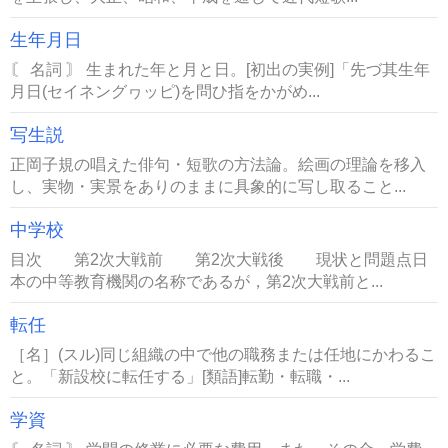
生年月日
〘 名詞 〙 生まれた年と月と日。[初出の実例]「先づ其生年
月日(セイネングヮッピ)を問ひ指をかがめ...
写生説
正岡子規の唱えた俳句・短歌の方法論。絵画の理論を移入
し、実物・実景をありのままに具象的に写し取ること...
中学校
目次 第2次大戦前 第2次大戦後 現状と問題点日
本の中等教育機関の名称であるが，第2次大戦前と...
転任
［名］(スル)同じ組織の中で他の職務または任地にかわるこ
と。「新設校に転任する」[類語]転勤・転職・...
学資