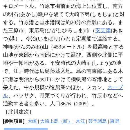
キロメートル。竹原市街前面の海上に位置し、南方
の明石(あかし)瀬戸を隔てて大崎下島(しもじま)と対
する。竹原港と垂水港間は約20分の距離にある。ま
た三原市、東広島(ひがしひろしま)市（
安芸津
(あき
つ)港）、今治(いまばり)市とも定期船で連絡する。
神峰(かんのみね)山（453メートル）を最高峰とする
山地が東部から南部にかけて延び、西側や北側に平
地や干拓地がある。平安時代の大崎荘(しょう)の地
で、江戸時代は広島藩蔵入地。島の南東部にある木
江港は明治から大正にかけて機帆船の寄港地として
栄えた。中小規模の造船業のほか、ミカン、
ネーブ
ル
、ハッサク、野菜づくりが行われ、竹原市などへ
通勤する者も多い。人口8676（2009）。
［北川建次］
[参照項目]
|
大崎
|
大崎上島（町）
|
木江
|
芸予諸島
|
東野