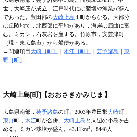
広島県南部，芸予諸島中の島。面積38.27km
。中
世，大崎庄が成立，江戸時代には製塩や漁業が盛ん
であった。豊田郡の
大崎上島
１町からなる。大部分
は丘陵地で，北西部に平地があり，海岸は屈曲に富
む。ミカン，石灰岩を産する。竹原市，安芸津町
（現・東広島市）から船便がある。
→関連項目
大崎［町］
｜
木江［町］
｜
芸予諸島
｜
東
野［町］
大崎上島[町]【おおさきかみじま】
広島県南部，
芸予諸島
の町。2003年豊田郡
大崎
町，
東野
町，
木江
町が合併。
大崎上島
と周辺の小島を占
2
める。ミカン栽培が盛ん。43.11km
。8448人