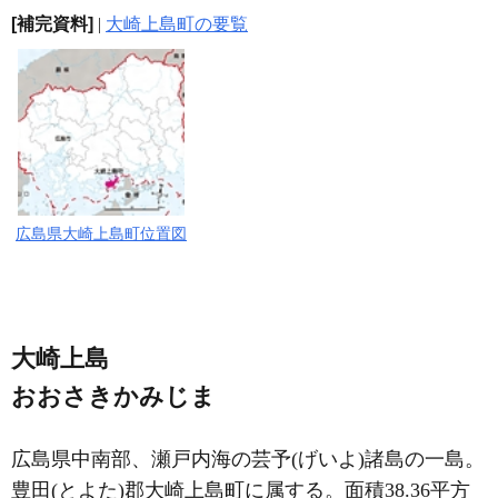
[補完資料]
|
大崎上島町の要覧
広島県大崎上島町位置図
大崎上島
おおさきかみじま
広島県中南部、瀬戸内海の芸予(げいよ)諸島の一島。
豊田(とよた)郡大崎上島町に属する。面積38.36平方