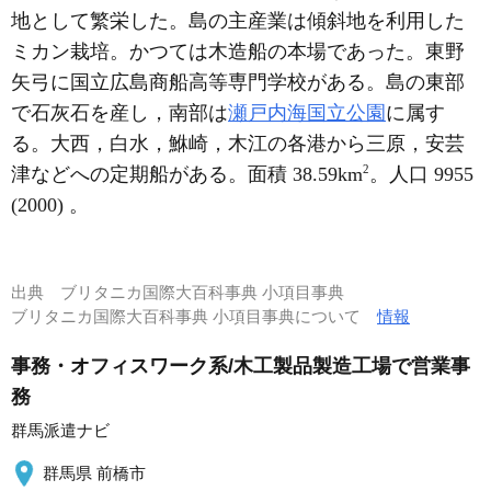
地として繁栄した。島の主産業は傾斜地を利用した
ミカン栽培。かつては木造船の本場であった。東野
矢弓に国立広島商船高等専門学校がある。島の東部
で石灰石を産し，南部は
瀬戸内海国立公園
に属す
る。大西，白水，鮴崎，木江の各港から三原，安芸
2
津などへの定期船がある。面積 38.59km
。人口 9955
(2000) 。
出典
ブリタニカ国際大百科事典 小項目事典
ブリタニカ国際大百科事典 小項目事典について
情報
事務・オフィスワーク系/木工製品製造工場で営業事
務
群馬派遣ナビ
群馬県 前橋市