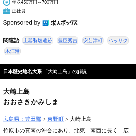
年収450万円～700万円
正社員
Sponsored by
関連語
土器製塩遺跡
豊臣秀吉
安芸津町
ハッサク
木江港
日本歴史地名大系
「大崎上島」の解説
大崎上島
おおさきかみしま
広島県：豊田郡
東野町
大崎上島
竹原市の真南の沖合にあり、北東―南西に長く、広