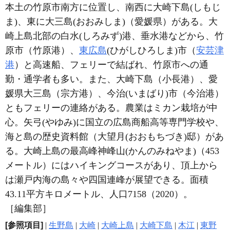
本土の竹原市南方に位置し、南西に大崎下島(しもじ
ま)、東に大三島(おおみしま)（愛媛県）がある。大
崎上島北部の白水(しろみず)港、垂水港などから、竹
原市（竹原港）、
東広島
(ひがしひろしま)市（
安芸津
港
）と高速船、フェリーで結ばれ、竹原市への通
勤・通学者も多い。また、大崎下島（小長港）、愛
媛県大三島（宗方港）、今治(いまばり)市（今治港）
ともフェリーの連絡がある。農業はミカン栽培が中
心。矢弓(やゆみ)に国立の広島商船高等専門学校や、
海と島の歴史資料館（大望月(おおもちづき)邸）があ
る。大崎上島の最高峰神峰山(かんのみねやま)（453
メートル）にはハイキングコースがあり、頂上から
は瀬戸内海の島々や四国連峰が展望できる。面積
43.11平方キロメートル、人口7158（2020）。
［編集部］
[参照項目]
|
生野島
|
大崎
|
大崎上島
|
大崎下島
|
木江
|
東野