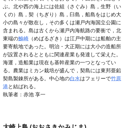
ぶ。北や西の海上には佐組（さぐみ）島，生野（い
くの）島，契（ちぎり）島，臼島，船島をはじめ大
小の島々が散在し，その多くは瀬戸内海国立公園に
含まれる。島は古くから瀬戸内海航路の要衝で，北
東端の
鮴崎
（めばるざき）は江戸中期には船舶の主
要寄航地であった。明治・大正期には大小の造船所
が設置されるとともに関連産業も発達して栄えた。
海運，造船業は現在も基幹産業の一つとなってい
る。農業はミカン栽培が盛んで，契島には東邦亜鉛
契島製錬所がある。中心地の
白水
はフェリーで
竹原
港
と結ばれる。
執筆者：
赤池 享一
大崎上島 (おおさきかみじま)