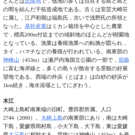
とんどは
丘陵地
で，低地の多くは点在する島と島と
の間を結んだ干拓造成地である。古くは安芸大崎荘
に属し，江戸初期は福島氏，次いで浅野氏の所領と
なった。
基幹産業
はミカン栽培を中心とした農業
で，標高200m付近までの傾斜地のほとんどが樹園地
となっている。漁業は養殖漁業への転換が図られ，
タイ，ハマチなどの養殖が行われている。南東部の
神峰山
（453m）は瀬戸内海国立公園の一部で，
屈曲
に富む海岸線と，多くの島々が散在する景観の好展
望地である。西端の外浜（とばま）は白砂の砂浜が
1km続き，海水浴場としてにぎわう。
木江
大崎上島町南東端の旧町。豊田郡所属。人口
2744（2000）。
大崎上島
の南東部にあり，南は大崎
下島，愛媛県岡村島，小大下島，大下島，東は愛媛
県
大三島
に相対する。背後には神峰山（453m）を最