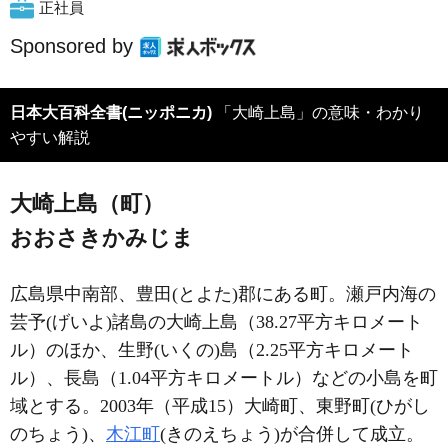
正社員
Sponsored by
日本大百科全書(ニッポニカ)
「大崎上島」の意味・わかり
やすい解説
大崎上島（町）
おおさきかみじま
広島県中南部、豊田(とよた)郡にある町。瀬戸内海の
芸予(げいよ)諸島の大崎上島（38.27平方キロメート
ル）のほか、生野(いくの)島（2.25平方キロメート
ル）、長島（1.04平方キロメートル）などの小島を町
域とする。2003年（平成15）大崎町、東野町(ひがし
のちょう)、
木江町
(きのえちょう)が合併して成立。