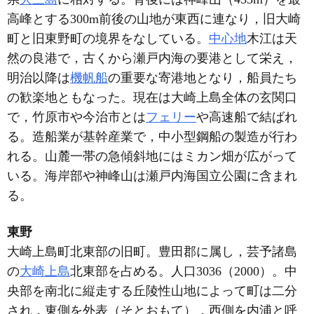
高峰とする300m前後の山地が東西に連なり，旧大崎
町と旧東野町の境界をなしている。
中心地
木江は天
然の良港で，古くから瀬戸内海の要港として栄え，
明治以降は
機帆船
の重要な寄港地となり，船員たち
の歓楽地ともなった。現在は大崎上島全体の玄関口
で，竹原市や今治市とは
フェリー
や高速船で結ばれ
る。造船業が基幹産業で，中小型鋼船の製造が行わ
れる。山麓一帯の急傾斜地にはミカン畑が広がって
いる。海岸部や神峰山は瀬戸内海国立公園に含まれ
る。
東野
大崎上島町北東部の旧町。豊田郡に属し，芸予諸島
の
大崎上島
北東部を占める。人口3036（2000）。中
央部を南北に縦走する丘陵性山地によって町は二分
され，東側を外表（そとおもて），西側を内浦と呼