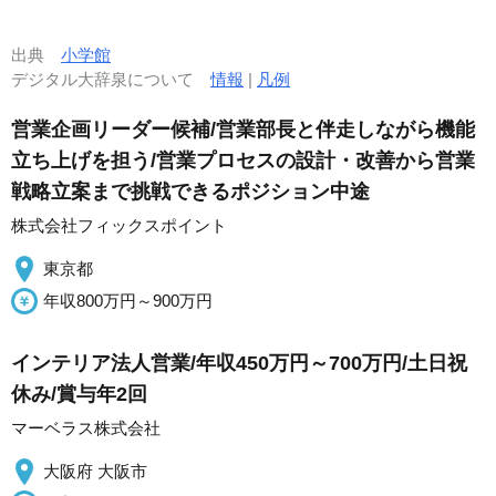
出典
小学館
デジタル大辞泉について
情報
|
凡例
営業企画リーダー候補/営業部長と伴走しながら機能
立ち上げを担う/営業プロセスの設計・改善から営業
戦略立案まで挑戦できるポジション中途
株式会社フィックスポイント
東京都
年収800万円～900万円
インテリア法人営業/年収450万円～700万円/土日祝
休み/賞与年2回
マーベラス株式会社
大阪府 大阪市