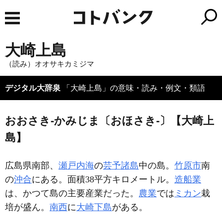
大崎上島
（読み）オオサキカミジマ
デジタル大辞泉
「大崎上島」の意味・読み・例文・類語
おおさき‐かみじま〔おほさき‐〕【大崎上
島】
広島県南部、
瀬戸内海
の
芸予諸島
中の島。
竹原市
南
の
沖合
にある。面積38平方キロメートル。
造船業
は、かつて島の主要産業だった。
農業
では
ミカン
栽
培が盛ん。
南西
に
大崎下島
がある。