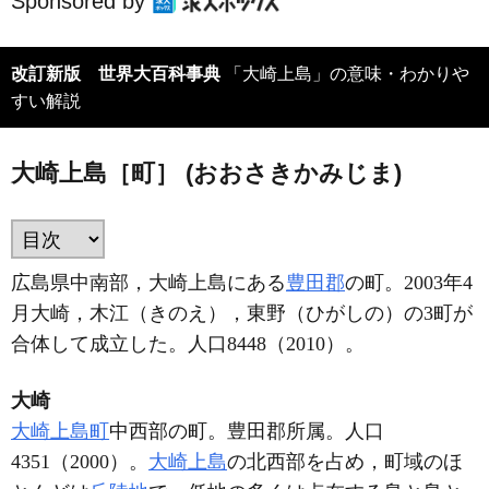
Sponsored by
改訂新版 世界大百科事典
「大崎上島」の意味・わかりや
すい解説
大崎上島［町］ (おおさきかみじま)
広島県中南部，大崎上島にある
豊田郡
の町。2003年4
月大崎，木江（きのえ），東野（ひがしの）の3町が
合体して成立した。人口8448（2010）。
大崎
大崎上島町
中西部の町。豊田郡所属。人口
4351（2000）。
大崎上島
の北西部を占め，町域のほ