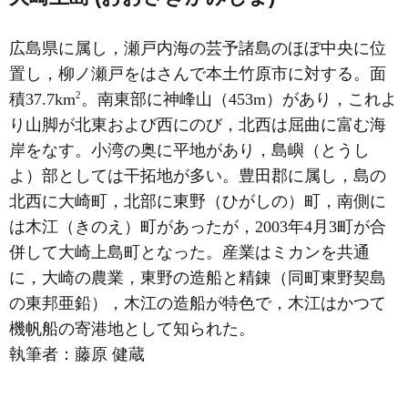
広島県に属し，瀬戸内海の芸予諸島のほぼ中央に位
置し，柳ノ瀬戸をはさんで本土竹原市に対する。面
2
積37.7km
。南東部に神峰山（453m）があり，これよ
り山脚が北東および西にのび，北西は屈曲に富む海
岸をなす。小湾の奥に平地があり，島嶼（とうし
よ）部としては干拓地が多い。豊田郡に属し，島の
北西に大崎町，北部に東野（ひがしの）町，南側に
は木江（きのえ）町があったが，2003年4月3町が合
併して大崎上島町となった。産業はミカンを共通
に，大崎の農業，東野の造船と精錬（同町東野契島
の東邦亜鉛），木江の造船が特色で，木江はかつて
機帆船の寄港地として知られた。
執筆者：
藤原 健蔵