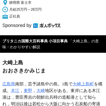
静岡県 富士市
月給25万円～28万円
正社員
Sponsored by
ブリタニカ国際大百科事典 小項目事典
「大崎上島」の意
味・わかりやすい解説
大崎上島
おおさきかみじま
広島県
南部，芸予諸島中の島。1島で
大崎上島町
を構
成。
木江
，
東野
，
大崎
地区がある。東岸にある木江
港は，豊臣秀吉の朝鮮出兵時の造船港として知ら
れ，明治以後は若松から大阪に向かう石炭船の寄港