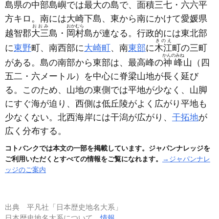
島県の中部島嶼では最大の島で、面積三七・六六平
方キロ。南には大崎下島、東から南にかけて愛媛県
おおみ
おかむら
越智郡
大三
島・
岡村
島が連なる。行政的には東北部
きのえ
に
東野
町、南西部に
大崎町
、南
東部
に
木江
町の三町
かんのみね
がある。島の南部から東部は、最高峰の
神峰
山
（四
五二・六メートル）
を中心に脊梁山地が長く延び
る。このため、山地の東側では平地が少なく、山脚
にすぐ海が迫り、西側は低丘陵がよく広がり平地も
少なくない。北西海岸には干潟が広がり、
干拓地
が
広く分布する。
コトバンクでは本文の一部を掲載しています。ジャパンナレッジを
ご利用いただくとすべての情報をご覧になれます。
→ジャパンナレ
ッジのご案内
出典
平凡社「日本歴史地名大系」
日本歴史地名大系について
情報