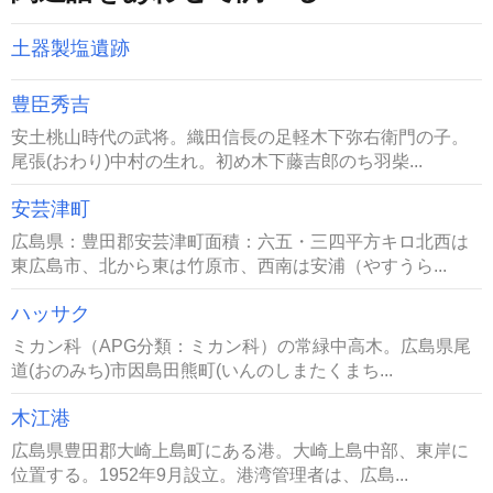
土器製塩遺跡
豊臣秀吉
安土桃山時代の武将。織田信長の足軽木下弥右衛門の子。
尾張(おわり)中村の生れ。初め木下藤吉郎のち羽柴...
安芸津町
広島県：豊田郡安芸津町面積：六五・三四平方キロ北西は
東広島市、北から東は竹原市、西南は安浦（やすうら...
ハッサク
ミカン科（APG分類：ミカン科）の常緑中高木。広島県尾
道(おのみち)市因島田熊町(いんのしまたくまち...
木江港
広島県豊田郡大崎上島町にある港。大崎上島中部、東岸に
位置する。1952年9月設立。港湾管理者は、広島...