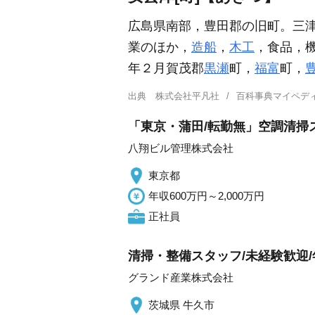
広島県南部，豊田郡の旧町。三津
業のほか，
造船
，
木工
，食品，
年２月賀茂郡
黒瀬
町，
福富
町，
出典
株式会社平凡社
百科事典マイペデ
「東京・蒲田/転勤無」空調清掃
八翔ビル管理株式会社
東京都
年収600万円～2,000万円
正社員
清掃・整備スタッフ/未経験歓迎/年
グランド産業株式会社
茨城県 牛久市