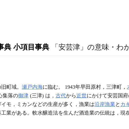
事典 小項目事典
「安芸津」の意味・わ
の旧町域。
瀬戸内海
に臨む。 1943年早田原村，三津町，
中心集落の
御津
(三津) は，
古代
から
近世
にかけて安芸国府
ガイモ，ミカンなどの生産が多く，漁業は
沿岸漁業
と
カ
料工業がある。軟水醸造法を生んだ酒造業の伝統は，現