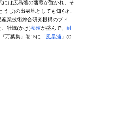
時代には広島藩の藩蔵が置かれ、そ
きとうじ)の出身地としても知られ
品産業技術総合研究機構のブド
、牡蠣(かき)
養殖
が盛んで、
耐
『万葉集』巻15に「
風早浦
」の