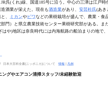
JR呉(くれ)線、国道185号に沿う。中心の三津は江戸
醸造酒業が栄えた。現在も
酒造業
があり、
安芸杜氏
(あ
培と、
ミカン
や
ビワ
などの果樹栽培が盛んで、農業・食
部門）と県立農業技術センター果樹研究部がある。また
かざはや)地区は奈良時代には内海航路の船泊まりの地で、
）
日本大百科全書(ニッポニカ)について
情報
|
凡例
ニングやエアコン清掃スタッフ/未経験歓迎