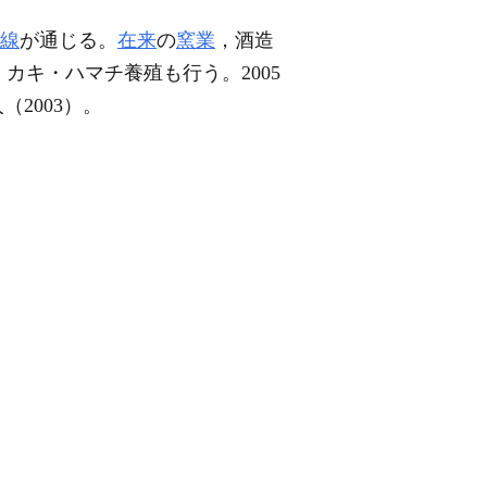
線
が通じる。
在来
の
窯業
，酒造
カキ・ハマチ養殖も行う。2005
人（2003）。