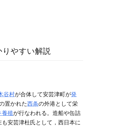
かりやすい解説
木谷村
が合体して安芸津町が
発
の置かれた
西条
の外港として栄
キ養殖
が行なわれる。造船や缶詰
在も安芸津杜氏として，西日本に