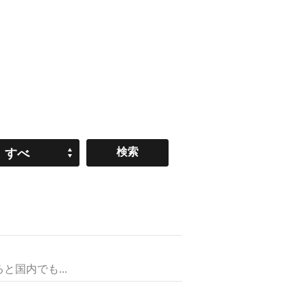
すべ
て
国内でも...