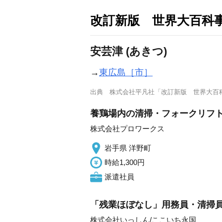
改訂新版 世界大百科
安芸津 (あきつ)
→
東広島［市］
出典
株式会社平凡社「改訂新版 世界大百
養鶏場内の清掃・フォークリフト
株式会社プロワークス
岩手県 洋野町
時給1,300円
派遣社員
「残業ほぼなし」用務員・清掃員
株式会社いっしん/ここいち永国