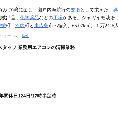
(みつ)湾に面し，瀬戸内海航行の
要衝
として栄えた。
呉
機械部品，
化学薬品
などの
工場
がある。ジャガイモ栽培，
2
豊栄
町，
河内
町と
東広島
市へ編入。65.07km
。１万2415
ィアについて
情報
スタッフ 業務用エアコンの清掃業務
間休日124日/17時半定時