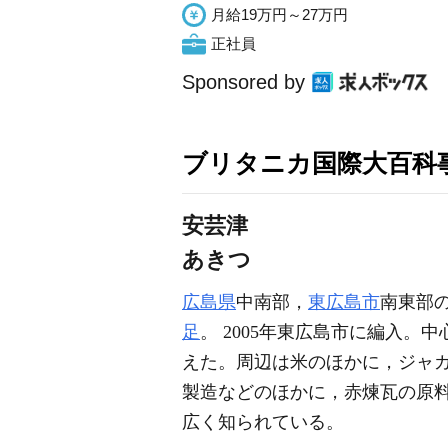
月給19万円～27万円
正社員
Sponsored by
ブリタニカ国際大百科
安芸津
あきつ
広島県
中南部，
東広島市
南東部
足
。 2005年東広島市に編入。
えた。周辺は米のほかに，ジャ
製造などのほかに，赤煉瓦の原
広く知られている。