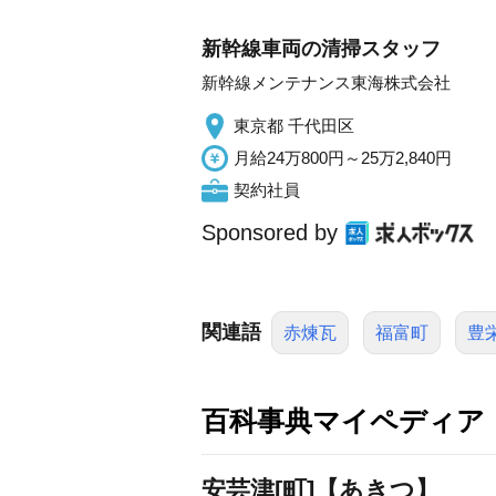
新幹線車両の清掃スタッフ
新幹線メンテナンス東海株式会社
東京都 千代田区
月給24万800円～25万2,840円
契約社員
Sponsored by
関連語
赤煉瓦
福富町
豊
百科事典マイペディア
安芸津[町]【あきつ】