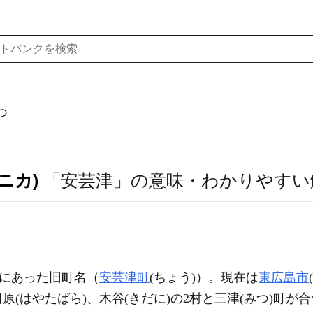
つ
ニカ)
「安芸津」の意味・わかりやすい
)にあった旧町名（
安芸津町
(ちょう)）。現在は
東広島市
田原(はやたばら)、木谷(きだに)の2村と三津(みつ)町が合