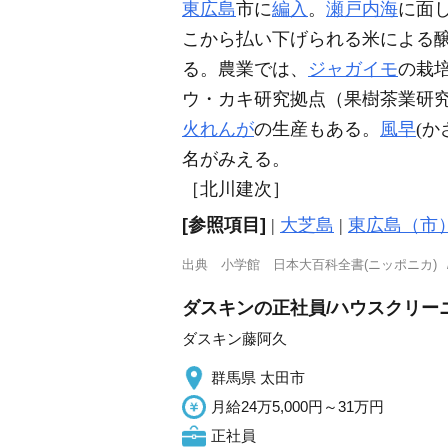
東広島
市に
編入
。
瀬戸内海
に面し
こから払い下げられる米による
る。農業では、
ジャガイモ
の栽
ウ・カキ研究拠点（果樹茶業研究
火れんが
の生産もある。
風早
(
名がみえる。
［北川建次］
[参照項目]
|
大芝島
|
東広島（市
出典
小学館 日本大百科全書(ニッポニカ)
ダスキンの正社員/ハウスクリー
ダスキン藤阿久
群馬県 太田市
月給24万5,000円～31万円
正社員