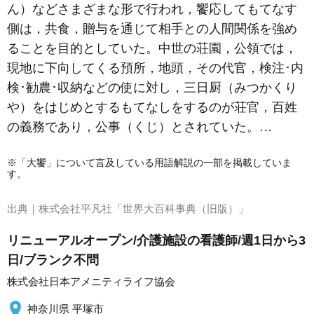
ん）などさまざまな形で行われ，饗応してもてなす
側は，共食，贈与を通じて相手との人間関係を強め
ることを目的としていた。中世の荘園，公領では，
現地に下向してくる預所，地頭，その代官，検注･内
検･勧農･収納などの使に対し，三日厨（みつかくり
や）をはじめとするもてなしをするのが荘官，百姓
の義務であり，公事（くじ）とされていた。…
※「大饗」について言及している用語解説の一部を掲載していま
す。
出典｜
株式会社平凡社「世界大百科事典（旧版）」
リニューアルオープン/介護施設の看護師/週1日から3
日/ブランク不問
株式会社日本アメニティライフ協会
神奈川県 平塚市