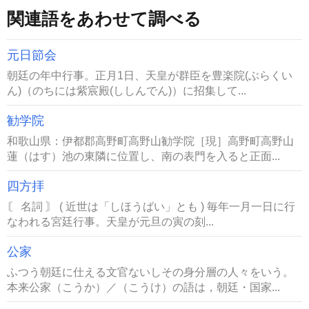
関連語をあわせて調べる
元日節会
朝廷の年中行事。正月1日、天皇が群臣を豊楽院(ぶらくい
ん)（のちには紫宸殿(ししんでん)）に招集して...
勧学院
和歌山県：伊都郡高野町高野山勧学院［現］高野町高野山
蓮（はす）池の東隣に位置し、南の表門を入ると正面...
四方拝
〘 名詞 〙 ( 近世は「しほうばい」とも ) 毎年一月一日に行
なわれる宮廷行事。天皇が元旦の寅の刻...
公家
ふつう朝廷に仕える文官ないしその身分層の人々をいう。
本来公家（こうか）／（こうけ）の語は，朝廷・国家...