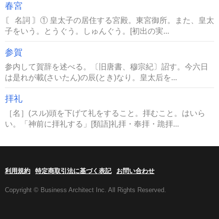
春宮
〘 名詞 〙① 皇太子の居住する宮殿。東宮御所。また、皇太
子をいう。とうぐう。しゅんぐう。[初出の実...
参賀
参内して賀辞を述べる。〔旧唐書、穆宗紀〕詔す。今六日
は是れが載(さいたん)の辰(とき)なり。皇太后を...
拝礼
［名］(スル)頭を下げて礼をすること。拝むこと。はいら
い。「神前に拝礼する」[類語]礼拝・奉拝・跪拝...
利用規約
特定商取引法に基づく表記
お問い合わせ
Copyright © Business Architect Inc. All Rights Reserved.