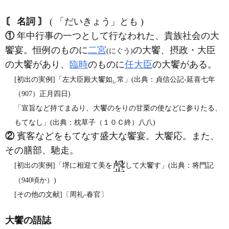
〘 名詞 〙
( 「だいきょう」とも )
①
年中行事の一つとして行なわれた、貴族社会の大
饗宴。恒例のものに
二宮
の大饗、摂政・大臣
(にぐう)
の大饗があり、
臨時
のものに
任大臣
の大饗がある。
[初出の実例]「左大臣殿大饗如
常」(出典：貞信公記‐延喜七年
レ
（907）正月四日)
「宣旨など持てまゐり、大饗のをりの甘栗の使などに参りたる、
もてなし」(出典：枕草子（１０Ｃ終）八八)
②
賓客などをもてなす盛大な饗宴。大饗応。また、
その膳部、馳走。
[初出の実例]「堺に相迎て美を
して大饗す」(出典：将門記
（940頃か）)
[その他の文献]〔周礼‐春官〕
大饗の語誌