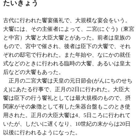
たいきょう
古代に行われた饗宴儀礼で、大規模な宴会をいう。
大饗には、その主催者によって、二宮(にぐう)（東宮
と中宮）大饗と大臣大饗とがあった。前者は皇族の
もので、宮中で催され、後者は臣下の大饗で、それ
ぞれの邸宅で行われた。また年始や、なにかの就任
式などのときに行われる臨時の大饗、あるいは皇太
后などの大饗もあった。
正月の二宮大饗は天皇の元日節会(がんにちのせち
え)にあたる行事で、正月の2日に行われた。大臣大
饗は臣下の行う饗礼としては最大規模のもので、摂
関家がその象徴として有した朱器台盤もこのとき使
用された。正月の大臣大饗は4、5日ころに行われて
いたが、しだいに遅くなり、10世紀の末からは20日
以後に行われるようになった。