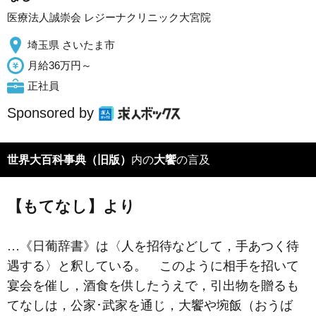
医療法人誠崇会 レジーナクリニック大宮院
埼玉県 さいたま市
月給36万円～
正社員
Sponsored by
世界大百科事典（旧版）
内の
大饗
の言及
【もてなし】より
…《日葡辞書》は〈人を招待などして，手あつく待
遇する〉と釈している。 このように相手を招いて
宴会を催し，酒食を供したうえで，引出物を贈るも
てなしは，公家･武家を通じ，
大饗
や
埦飯
（おうば