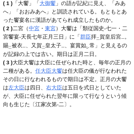
( 1 )
「大饗」「
大御饗
」の語が記紀に見え、「みあ
へ」「おおみあへ」と訓読されている。もともとあ
った饗宴名に漢語があてられ成立したものか。
( 2 )
二宮（
中宮
・
東宮
）大饗は「類従国史‐七一・二
宮饗宴‐天長七年正月三日」に「
群臣
拝
賀皇后宮
。
二
一
賜
被衣
、又賀
皇太子
、宴賞如
常」と見えるの
二
一
二
一
レ
が記録の上では古い。期日は正月二日。
( 3 )
大臣大饗は大臣に任ぜられた時と、毎年の正月の
二種がある。
任大臣大饗
は任大臣の儀が行なわれた
その日に行なわれるもので期日は不定。正月の大饗
は
左大臣
は四日、
右大臣
は五日を式日としていた
が、大臣に任ぜられた翌年に限って行なうという傾
向も生じた〔江家次第‐二〕。