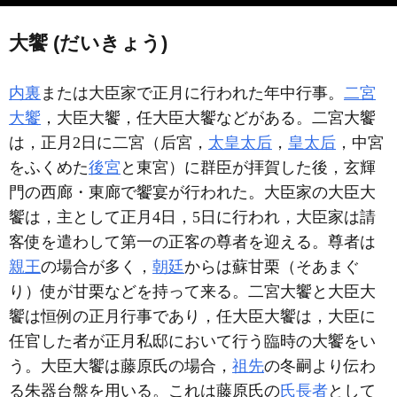
大饗 (だいきょう)
内裏
または大臣家で正月に行われた年中行事。
二宮
大饗
，大臣大饗，任大臣大饗などがある。二宮大饗
は，正月2日に二宮（后宮，
太皇太后
，
皇太后
，中宮
をふくめた
後宮
と東宮）に群臣が拝賀した後，玄輝
門の西廊・東廊で饗宴が行われた。大臣家の大臣大
饗は，主として正月4日，5日に行われ，大臣家は請
客使を遣わして第一の正客の尊者を迎える。尊者は
親王
の場合が多く，
朝廷
からは蘇甘栗（そあまぐ
り）使が甘栗などを持って来る。二宮大饗と大臣大
饗は恒例の正月行事であり，任大臣大饗は，大臣に
任官した者が正月私邸において行う臨時の大饗をい
う。大臣大饗は藤原氏の場合，
祖先
の冬嗣より伝わ
る朱器台盤を用いる。これは藤原氏の
氏長者
として