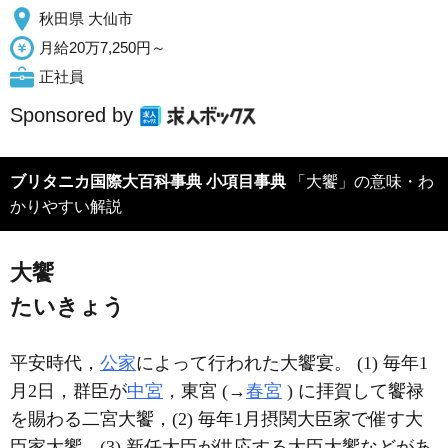
秋田県 大仙市
月給20万7,250円～
正社員
Sponsored by
ブリタニカ国際大百科事典 小項目事典
「大饗」の意味・わ
かりやすい解説
大饗
たいきょう
平安時代，
公家
によって行われた大饗宴。 (1) 毎年1
月2日，群臣が
中宮
，東宮 (→
春宮
) に拝賀して饗禄
を賜わる二宮大饗，(2) 毎年1月摂関大臣家で催す大
臣家大饗，(3) 新任大臣が供応する大臣大饗などがあ