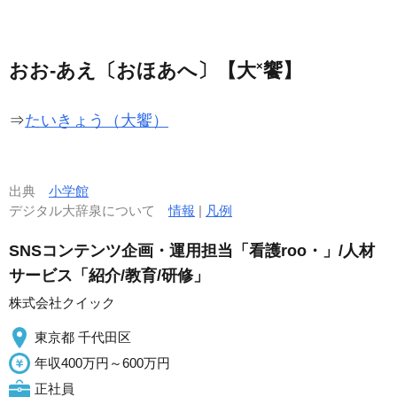
おお‐あえ〔おほあへ〕【大
×
饗】
⇒
たいきょう（大饗）
出典
小学館
デジタル大辞泉について
情報
|
凡例
SNSコンテンツ企画・運用担当「看護roo・」/人材
サービス「紹介/教育/研修」
株式会社クイック
東京都 千代田区
年収400万円～600万円
正社員