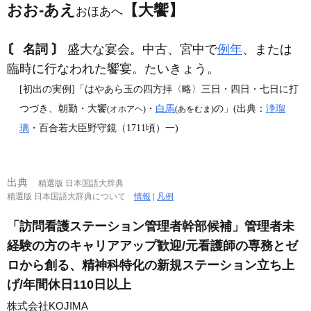
おお‐あえ
【大饗】
おほあへ
〘 名詞 〙
盛大な宴会。中古、宮中で
例年
、または
臨時に行なわれた饗宴。たいきょう。
[初出の実例]「はやあら玉の四方拝〈略〉三日・四日・七日に打
つづき、朝勤・大饗
・
白馬
の」(出典：
浄瑠
(オホアヘ)
(あをむま)
璃
・百合若大臣野守鏡（1711頃）一)
出典
精選版 日本国語大辞典
精選版 日本国語大辞典について
情報
|
凡例
「訪問看護ステーション管理者幹部候補」管理者未
経験の方のキャリアアップ歓迎/元看護師の専務とゼ
ロから創る、精神科特化の新規ステーション立ち上
げ/年間休日110日以上
株式会社KOJIMA