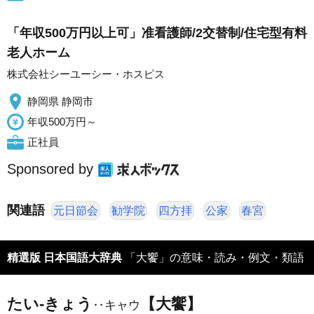
「年収500万円以上可」准看護師/2交替制/住宅型有料
老人ホーム
株式会社シーユーシー・ホスピス
静岡県 静岡市
年収500万円～
正社員
Sponsored by
関連語
元日節会
勧学院
四方拝
公家
春宮
精選版 日本国語大辞典
「大饗」の意味・読み・例文・類語
たい‐きょう
【大饗】
‥キャウ