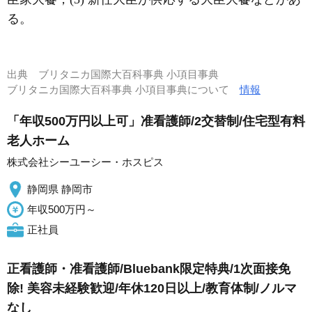
る。
出典
ブリタニカ国際大百科事典 小項目事典
ブリタニカ国際大百科事典 小項目事典について
情報
「年収500万円以上可」准看護師/2交替制/住宅型有料
老人ホーム
株式会社シーユーシー・ホスピス
静岡県 静岡市
年収500万円～
正社員
正看護師・准看護師/Bluebank限定特典/1次面接免
除! 美容未経験歓迎/年休120日以上/教育体制/ノルマ
なし