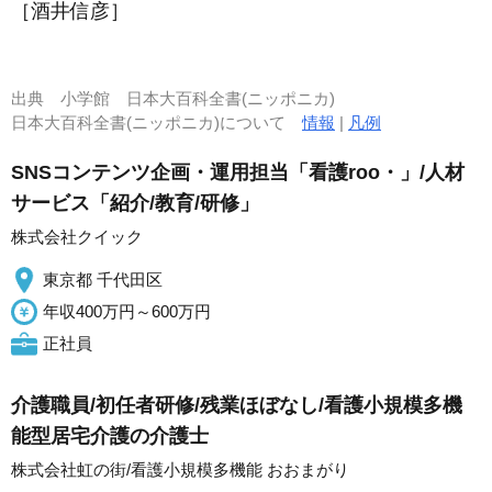
［酒井信彦］
出典
小学館 日本大百科全書(ニッポニカ)
日本大百科全書(ニッポニカ)について
情報
|
凡例
SNSコンテンツ企画・運用担当「看護roo・」/人材
サービス「紹介/教育/研修」
株式会社クイック
東京都 千代田区
年収400万円～600万円
正社員
介護職員/初任者研修/残業ほぼなし/看護小規模多機
能型居宅介護の介護士
株式会社虹の街/看護小規模多機能 おおまがり