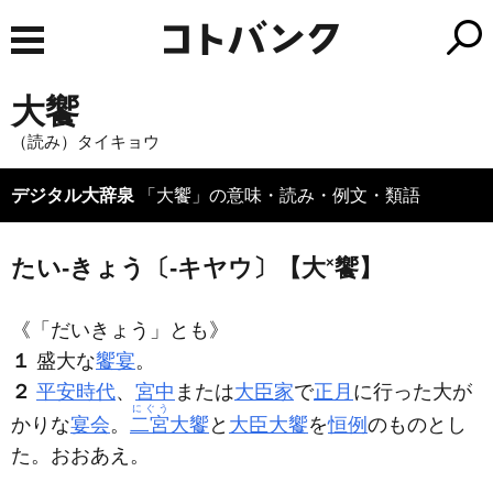
大饗
（読み）タイキョウ
デジタル大辞泉
「大饗」の意味・読み・例文・類語
たい‐きょう〔‐キヤウ〕【大
×
饗】
《「だいきょう」とも》
１
盛大な
饗宴
。
２
平安時代
、
宮中
または
大臣家
で
正月
に行った大が
にぐう
かりな
宴会
。
二宮
大饗
と
大臣大饗
を
恒例
のものとし
た。おおあえ。