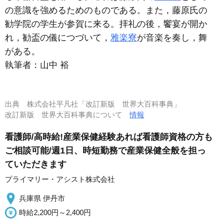
の意識を強めるためのものである。また，藤原氏の
勧学院の学生が参賀に来る。拝礼の後，饗宴が開か
れ，勧盃の儀につづいて，
雅楽寮
が音楽を奏し，舞
がある。
執筆者：
山中 裕
出典
株式会社平凡社「改訂新版 世界大百科事典」
改訂新版 世界大百科事典について
情報
看護師/高時給!産業保健経験あれば看護師資格の方も
ご相談可能/週1日、時短勤務で産業保健全般を担っ
ていただきます
プライマリー・アシスト株式会社
兵庫県 伊丹市
時給2,200円～2,400円