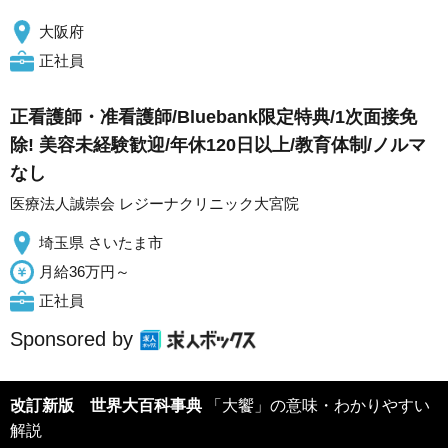
大阪府
正社員
正看護師・准看護師/Bluebank限定特典/1次面接免
除! 美容未経験歓迎/年休120日以上/教育体制/ノルマ
なし
医療法人誠崇会 レジーナクリニック大宮院
埼玉県 さいたま市
月給36万円～
正社員
Sponsored by
改訂新版 世界大百科事典
「大饗」の意味・わかりやすい
解説