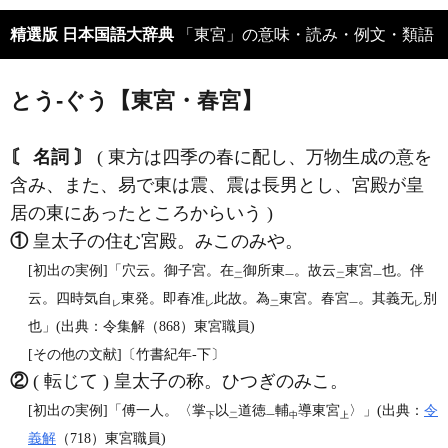
精選版 日本国語大辞典
「東宮」の意味・読み・例文・類語
とう‐ぐう【東宮・春宮】
〘 名詞 〙
( 東方は四季の春に配し、万物生成の意を
含み、また、易で東は震、震は長男とし、宮殿が皇
居の東にあったところからいう )
①
皇太子の住む宮殿。みこのみや。
[初出の実例]「穴云。御子宮。在
御所東
。故云
東宮
也。伴
二
一
二
一
云。四時気自
東発。即春准
此故。為
東宮。春宮
。其義无
別
レ
レ
二
一
レ
也」(出典：令集解（868）東宮職員)
[その他の文献]〔竹書紀年‐下〕
②
( 転じて ) 皇太子の称。ひつぎのみこ。
[初出の実例]「傅一人。〈掌
以
道徳
輔
導東宮
〉」(出典：
令
下
二
一
中
上
義解
（718）東宮職員)