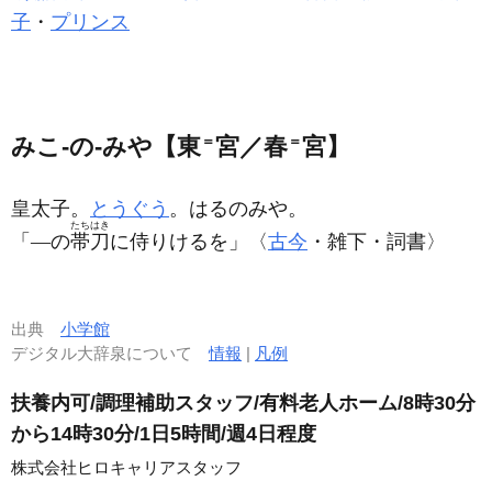
子
・
プリンス
みこ‐の‐みや【東
＝
宮／春
＝
宮】
皇太子。
とうぐう
。はるのみや。
たちはき
「―の
帯刀
に侍りけるを」〈
古今
・雑下・詞書〉
出典
小学館
デジタル大辞泉について
情報
|
凡例
扶養内可/調理補助スタッフ/有料老人ホーム/8時30分
から14時30分/1日5時間/週4日程度
株式会社ヒロキャリアスタッフ