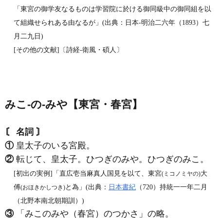
「東宮の御学友なるものは学習院に於ける御同級中の御同組を以
て組織せられある由なるが」(出典：日本‐明治二六年（1893）七
月二九日)
[その他の文献]〔詩経‐衛風・碩人〕
みこ‐の‐みや【東宮・春宮】
〘 名詞 〙
①
皇太子のいる宮殿。
②
転じて、皇太子。ひつぎのみや。ひつぎのみこ。
[初出の実例]「直広壱当麻真人国見を以て、東宮
大
(ミコノミヤの)
傅
と為」(出典：
日本書紀
（720）持統一一年二月
(おほきかしつき)
（北野本南北朝期訓）)
③
「みこのみや（春宮）のつかさ」の略。