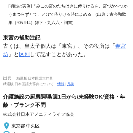
[初出の実例]「みこの宮のたちはきに侍りけるを、宮づかへつか
うまつらずとて、とけて侍りける時によめる」(出典：古今和歌
集（905‐914）雑下・九六六・詞書)
東宮の補助注記
古くは、皇太子個人は「東宮」、その役所は「
春宮
坊
」と
区別
して記すことがあった。
出典
精選版 日本国語大辞典
精選版 日本国語大辞典について
情報
|
凡例
介護施設の厨房調理/週1日から/未経験OK/資格・年
齢・ブランク不問
株式会社日本アメニティライフ協会
東京都 中央区