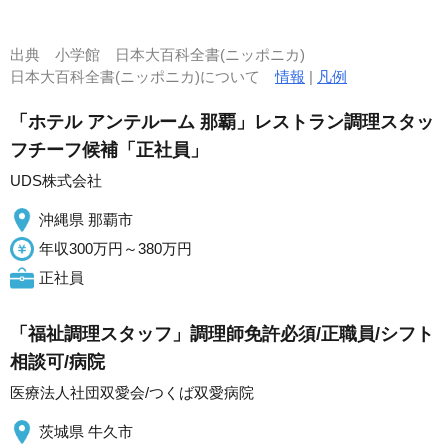
出典
小学館 日本大百科全書(ニッポニカ)
日本大百科全書(ニッポニカ)について
情報
|
凡例
「ホテル アンテルーム 那覇」レストラン調理スタッ
フチーフ候補「正社員」
UDS株式会社
沖縄県 那覇市
年収300万円～380万円
正社員
「福祉調理スタッフ」調理師免許必須/正職員/シフト
相談可/病院
医療法人社団双愛会/つくば双愛病院
茨城県 牛久市