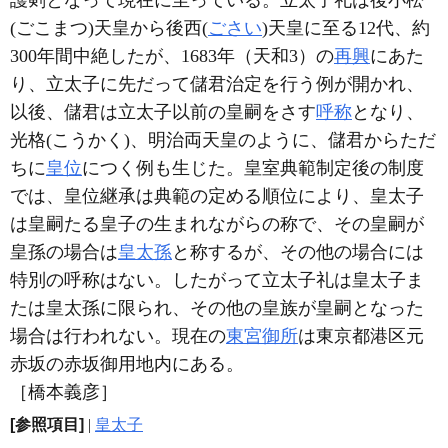
護剣となって現在に至っている。立太子礼は後小松
(ごこまつ)天皇から後西(
ごさい
)天皇に至る12代、約
300年間中絶したが、1683年（天和3）の
再興
にあた
り、立太子に先だって儲君治定を行う例が開かれ、
以後、儲君は立太子以前の皇嗣をさす
呼称
となり、
光格(こうかく)、明治両天皇のように、儲君からただ
ちに
皇位
につく例も生じた。皇室典範制定後の制度
では、皇位継承は典範の定める順位により、皇太子
は皇嗣たる皇子の生まれながらの称で、その皇嗣が
皇孫の場合は
皇太孫
と称するが、その他の場合には
特別の呼称はない。したがって立太子礼は皇太子ま
たは皇太孫に限られ、その他の皇族が皇嗣となった
場合は行われない。現在の
東宮御所
は東京都港区元
赤坂の赤坂御用地内にある。
［橋本義彦］
[参照項目]
|
皇太子