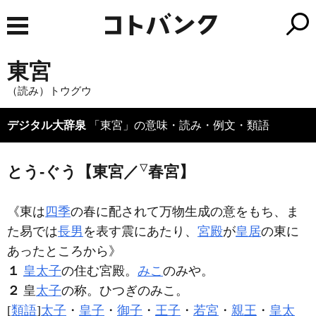
東宮
（読み）トウグウ
デジタル大辞泉
「東宮」の意味・読み・例文・類語
とう‐ぐう【東宮／
▽
春宮】
《東は
四季
の春に配されて万物生成の意をもち、ま
た易では
長男
を表す震にあたり、
宮殿
が
皇居
の東に
あったところから》
１
皇太子
の住む宮殿。
みこ
のみや。
２
皇
太子
の称。ひつぎのみこ。
[
類語
]
太子
・
皇子
・
御子
・
王子
・
若宮
・
親王
・
皇太