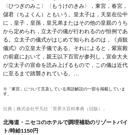
〈ひつぎのみこ〉〈もうけのきみ〉，
東宮
，春宮，
儲君（ちよくん）ともいう。皇太子は，天皇在位中
に，皇子，皇孫，皇兄弟またはその他の皇親のうち
から定められ，
立太子
の儀が行われるのが恒例であ
る。立太子の儀式がはじめて知られるのは，《貞観
儀式》の立皇太子儀である。それによると，紫宸殿
の前庭において，親王以下百官が参列し，宣命大夫
が立太子の宣命を読み上げるもので，この儀は近代
に至るまで踏襲されている。…
※「東宮」について言及している用語解説の一部を掲載していま
す。
出典｜
株式会社平凡社「世界大百科事典（旧版）」
北海道・ニセコのホテルで調理補助のリゾートバイ
ト/時給1150円