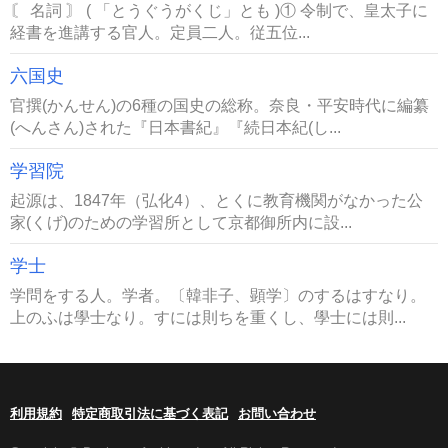
〘 名詞 〙 ( 「とうぐうがくじ」とも )① 令制で、皇太子に
経書を進講する官人。定員二人。従五位...
六国史
官撰(かんせん)の6種の国史の総称。奈良・平安時代に編纂
(へんさん)された『日本書紀』『続日本紀(し...
学習院
起源は、1847年（弘化4）、とくに教育機関がなかった公
家(くげ)のための学習所として京都御所内に設...
学士
学問をする人。学者。〔韓非子、顕学〕のするはすなり。
上のふは學士なり。すには則ちを重くし、學士には則...
利用規約
特定商取引法に基づく表記
お問い合わせ