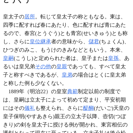
皇太子の
居所
。転じて皇太子の称ともなる。東は、
四季に配すれば春にあたり、色に配すれば青にあた
るので、春宮(とうぐう)とも青宮(せいきゅう)とも称
し、さらに
皇位継承
者の意味から、
儲君
(ちょくん)、
ひつぎのみこ、もうけのきみなどともいう。本来、
皇嗣
(こうし)と定められた者は、皇子または
皇孫
、あ
るいは皇兄弟
その他
の
皇親
であっても、すべて皇太
子と称すべきであるが、
皇弟
の場合はとくに皇太弟
と称した例も少なくない。
1889年（明治22）の皇室
典範
制定以前の制度で
は、皇嗣は立太子によって初めて定まり、平安初期
にはその
儀礼
も整えられ、さらに
醍醐
(だいご)天皇の
皇子保明(やすあきら)親王の立太子以降、壺切(つぼ
きり)の剣を皇太子に授ける例が開かれ、東宮相伝の