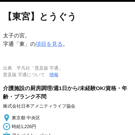
【東宮】とうぐう
太子の宮。
字通「東」の
項目を見る
。
出典
平凡社「普及版 字通」
普及版 字通について
情報
介護施設の厨房調理/週1日から/未経験OK/資格・年
齢・ブランク不問
株式会社日本アメニティライフ協会
東京都 中央区
時給1,226円