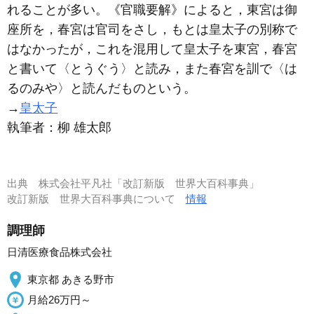
れることが多い。《官職要解》によると，東宮は御
座所を，春宮は官司をさし，もとは皇太子の別称で
はなかったが，これを混用して皇太子を東宮，春宮
と書いて〈とうぐう〉と読み，また春宮を訓で〈は
るのみや〉と読んだものという。
→
皇太子
執筆者：
柳 雄太郎
出典
株式会社平凡社「改訂新版 世界大百科事典」
改訂新版 世界大百科事典について
情報
調理師
日清医療食品株式会社
東京都 あきる野市
月給26万円～