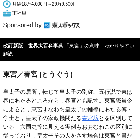
月給18万4,000円～29万9,500円
正社員
Sponsored by
改訂新版 世界大百科事典
「東宮」の意味・わかりやすい
解説
東宮／春宮 (とうぐう)
皇太子の居所，転じて皇太子の別称。五行説で東は
春にあたるところから，春宮とも記す。東宮職員令
によると，東宮すなわち皇太子の輔導にあたる傅・
学士と，皇太子の家政機関たる
春宮坊
とを区別して
いる。六国史等に見える実例もおおむねこの区別に
従っており，皇太子その人をさす場合は東宮と書か