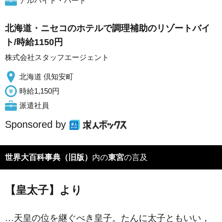
アルバイト・パート
北海道・ニセコのホテルで調理補助のリゾートバイ
ト/時給1150円
株式会社スタッフエージェント
北海道 倶知安町
時給1,150円
派遣社員
Sponsored by
世界大百科事典（旧版）
内の
東宮
の言及
【皇太子】より
…天皇の位を継ぐべき皇子。たんに太子ともいい，