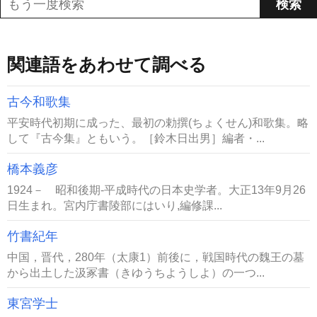
関連語をあわせて調べる
古今和歌集
平安時代初期に成った、最初の勅撰(ちょくせん)和歌集。略
して『古今集』ともいう。［鈴木日出男］編者・...
橋本義彦
1924－ 昭和後期-平成時代の日本史学者。大正13年9月26
日生まれ。宮内庁書陵部にはいり,編修課...
竹書紀年
中国，晋代，280年（太康1）前後に，戦国時代の魏王の墓
から出土した汲冢書（きゆうちようしよ）の一つ...
東宮学士