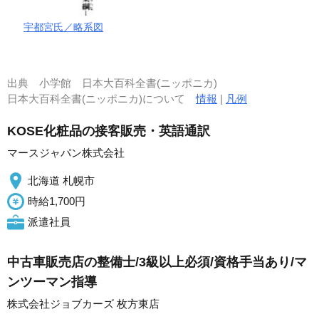
宇都宮氏／略系図
出典
小学館 日本大百科全書(ニッポニカ)
日本大百科全書(ニッポニカ)について
情報
|
凡例
KOSE化粧品の接客販売・英語通訳
マースジャパン株式会社
北海道 札幌市
時給1,700円
派遣社員
中古車販売店の整備士/3級以上必須/資格手当あり/マ
ンツーマン指導
株式会社ジョブカーズ 枚方東店