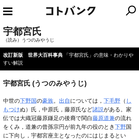
宇都宮氏
（読み）うつのみやうじ
改訂新版 世界大百科事典
「宇都宮氏」の意味・わかりや
すい解説
宇都宮氏 (うつのみやうじ)
中世の
下野国
の
豪族
。
出自
については，
下毛野
（
し
もつけ
ぬ）氏，中原氏，藤原氏など
諸説
がある。家
伝では大織冠藤原鎌足の後裔で関白
藤原道兼
の流れ
をくみ，道兼の曾孫宗円が前九年の役のとき
下野
国
に下向し，宇都宮座主となったのにはじまるとい