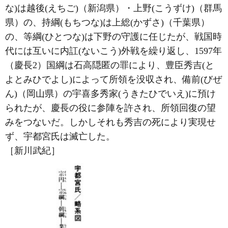
な)は越後(えちご)（新潟県）・上野(こうずけ)（群馬
県）の、持綱(もちつな)は上総(かずさ)（千葉県）
の、等綱(ひとつな)は下野の守護に任じたが、戦国時
代には互いに内訌(ないこう)外戦を繰り返し、1597年
（慶長2）国綱は石高隠匿の罪により、豊臣秀吉(と
よとみひでよし)によって所領を没収され、備前(びぜ
ん)（岡山県）の宇喜多秀家(うきたひでいえ)に預け
られたが、慶長の役に参陣を許され、所領回復の望
みをつないだ。しかしそれも秀吉の死により実現せ
ず、宇都宮氏は滅亡した。
［新川武紀］