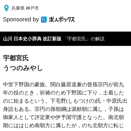
兵庫県 神戸市
Sponsored by
山川 日本史小辞典 改訂新版
「宇都宮氏」の解説
宇都宮氏
うつのみやし
中世下野国の豪族。関白藤原道兼の曾孫宗円が前九
年の役のとき，祈祷のため下野国に下り，土着した
のに始まるという。下毛野(しもつけの)氏・中原氏出
身説もある。宗円の孫朝綱は源頼朝に属し，子孫は
御家人として評定衆や伊予国守護となった。南北朝
期にははじめ南朝方に属したが，のち北朝方に転じ