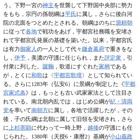
う。下野一宮の
神主
を世襲して下野国中央部に勢力
をもち，宗円の孫朝綱は
平氏
に属し，さらに後白河
院の北面をつとめたとされる。朝綱はのちに
源頼朝
に従って
各地
で戦功をあげ，宇都宮社務職を安堵さ
れて宇都宮氏発展の基礎を築いた。以来，宇都宮氏
は有力
御家人
の一人として代々
鎌倉幕府
で重きをな
し，
伊予
，美濃の守護に任じられ，また
評定衆
，引
付衆に列した。
蹴鞠
，歌道にすぐれた
家柄
である
が，とくに
和歌
は〈
宇都宮歌壇
〉として知られてい
る。さらに1283年（弘安6）に景綱が制定した《
宇都
宮家式条
》は，もっとも古い武家家法として注目さ
れている。南北朝内乱では，はじめ公綱が
紀・清両
党
を率いて
南朝方
に属し，各地で活躍したが，その
後，子の氏綱は北朝に属して旧領を安堵され，さら
に
上杉憲顕
に代わって一時上野，
越後
の守護にも任
じられた。1380年（天授6・康暦2）基綱が
小山義政