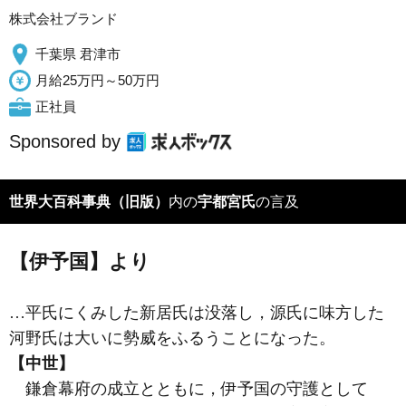
株式会社ブランド
千葉県 君津市
月給25万円～50万円
正社員
Sponsored by
世界大百科事典（旧版）
内の
宇都宮氏
の言及
【伊予国】より
…平氏にくみした新居氏は没落し，源氏に味方した
河野氏は大いに勢威をふるうことになった。
【中世】
鎌倉幕府の成立とともに，伊予国の守護として