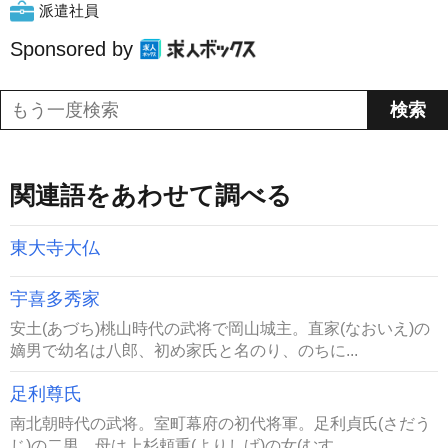
派遣社員
Sponsored by
関連語をあわせて調べる
東大寺大仏
宇喜多秀家
安土(あづち)桃山時代の武将で岡山城主。直家(なおいえ)の
嫡男で幼名は八郎、初め家氏と名のり、のちに...
足利尊氏
南北朝時代の武将。室町幕府の初代将軍。足利貞氏(さだう
じ)の二男。母は上杉頼重(よりしげ)の女(むす...