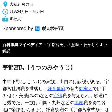
大阪府 枚方市
月給24万円～25万円
正社員
Sponsored by
百科事典マイペディア
「宇都宮氏」の意味・わかりやすい
解説
宇都宮氏【うつのみやうじ】
中世下野(しもつけ)の豪族。出自には諸説がある。宇
都宮社務職を世襲し，
鎌倉幕府
の有力
御家人
で伊予
(いよ)・美濃(みの)などの
守護
職を与えられ，歌道に
も秀でた。一族は四国・九州などの
地頭
職を得て各
地に蟠踞(ばんきょ)。鎌倉後期の《宇都宮家式条》は