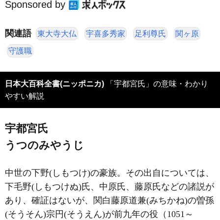
Sponsored by
関連語
東大寺大仏
宇喜多秀家
足利尊氏
関ヶ原
守護職
日本大百科全書(ニッポニカ)
「宇都宮氏」の意味・わかり
やすい解説
宇都宮氏
うつのみやうじ
中世の下野(しもつけ)の豪族。その出自については、
下毛野(しもつけぬ)氏、中原氏、藤原氏などの諸説が
あり、確証はないが、関白藤原道兼(みちかね)の曽孫
(そうそん)宗円(そうえん)が前九年の役（1051～