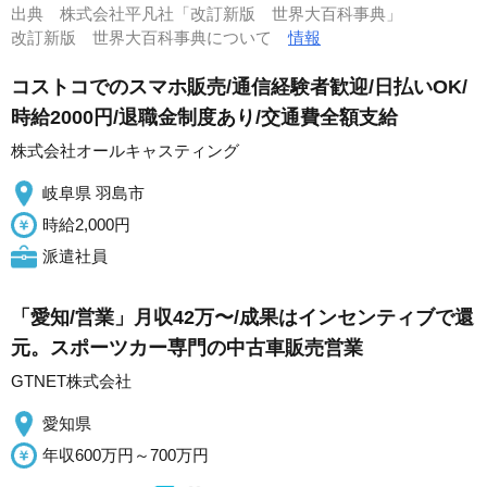
出典
株式会社平凡社「改訂新版 世界大百科事典」
改訂新版 世界大百科事典について
情報
コストコでのスマホ販売/通信経験者歓迎/日払いOK/
時給2000円/退職金制度あり/交通費全額支給
株式会社オールキャスティング
岐阜県 羽島市
時給2,000円
派遣社員
「愛知/営業」月収42万〜/成果はインセンティブで還
元。スポーツカー専門の中古車販売営業
GTNET株式会社
愛知県
年収600万円～700万円