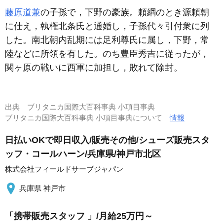
藤原道兼
の子孫で，下野の豪族。頼綱のとき源頼朝
に仕え，執権北条氏と通婚し，子孫代々引付衆に列
した。南北朝内乱期には足利尊氏に属し，下野，常
陸などに所領を有した。のち豊臣秀吉に従ったが，
関ヶ原の戦いに西軍に加担し，敗れて除封。
出典
ブリタニカ国際大百科事典 小項目事典
ブリタニカ国際大百科事典 小項目事典について
情報
日払いOKで即日収入/販売その他/シューズ販売スタ
ッフ・コールハーン/兵庫県/神戸市北区
株式会社フィールドサーブジャパン
兵庫県 神戸市
「携帯販売スタッフ 」/月給25万円～