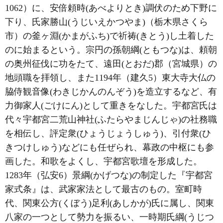
1062）に、安倍頼時(あべよりとき)調伏のため下野に
下り、氏家勝山(うじいえかつやま)（栃木県さくら
市）の釜ヶ淵(かまがふち)で祈祷(きとう)し土着した
のに始まるという。宗円の孫朝綱(ともつな)は、頼朝
の奥州征伐に功をたて、遠田(とおだ)郡（宮城県）の
地頭職を拝領し、また1194年（建久5）東大寺大仏の
脇侍観音像(わきじかんのんぞう)を造立するなど、有
力御家人(ごけにん)として重きをなした。宇都宮氏は
代々宇都宮二荒山神社(ふたらやまじんじゃ)の社務職
を相伝し、評定衆(ひょうじょうしゅう)、引付衆(ひ
きつけしゅう)などにも任ぜられ、幕政の中枢にも参
画した。和歌をよくし、宇都宮歌壇を形成した。
1283年（弘安6）景綱(かげつな)の制定した『宇都宮
家式条』は、武家家法として最古のもの。室町時
代、関東公方(くぼう)足利(あしかが)氏に属し、関東
八家の一つとして勢力を振るい、一時期氏綱(うじつ