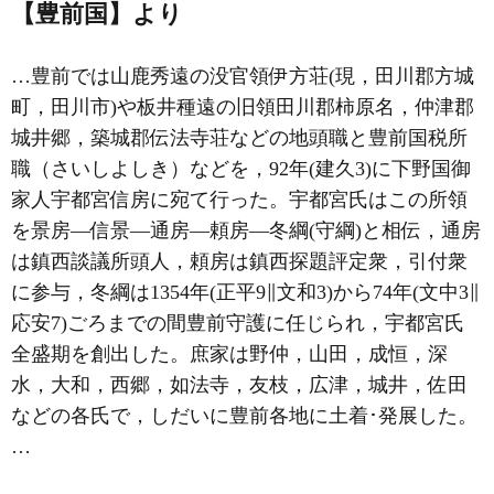
【豊前国】より
…豊前では山鹿秀遠の没官領伊方荘(現，田川郡方城
町，田川市)や板井種遠の旧領田川郡柿原名，仲津郡
城井郷，築城郡伝法寺荘などの地頭職と豊前国税所
職（さいしよしき）などを，92年(建久3)に下野国御
家人宇都宮信房に宛て行った。
宇都宮氏
はこの所領
を景房―信景―通房―頼房―冬綱(守綱)と相伝，通房
は鎮西談議所頭人，頼房は鎮西探題評定衆，引付衆
に参与，冬綱は1354年(正平9∥文和3)から74年(文中3∥
応安7)ごろまでの間豊前守護に任じられ，宇都宮氏
全盛期を創出した。庶家は野仲，山田，成恒，深
水，大和，西郷，如法寺，友枝，広津，城井，佐田
などの各氏で，しだいに豊前各地に土着･発展した。
…