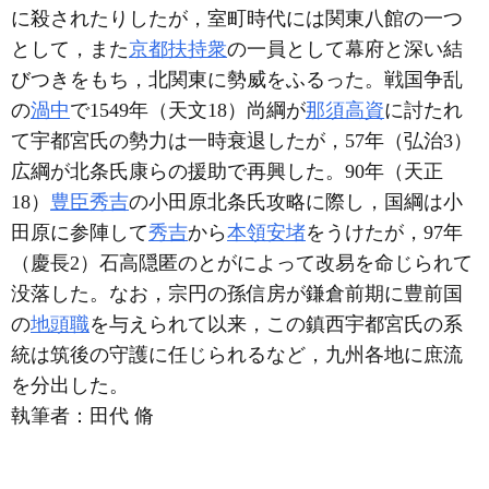
に殺されたりしたが，室町時代には関東八館の一つ
として，また
京都扶持衆
の一員として幕府と深い結
びつきをもち，北関東に勢威をふるった。戦国争乱
の
渦中
で1549年（天文18）尚綱が
那須高資
に討たれ
て宇都宮氏の勢力は一時衰退したが，57年（弘治3）
広綱が北条氏康らの援助で再興した。90年（天正
18）
豊臣秀吉
の小田原北条氏攻略に際し，国綱は小
田原に参陣して
秀吉
から
本領安堵
をうけたが，97年
（慶長2）石高隠匿のとがによって改易を命じられて
没落した。なお，宗円の孫信房が鎌倉前期に豊前国
の
地頭職
を与えられて以来，この鎮西宇都宮氏の系
統は筑後の守護に任じられるなど，九州各地に庶流
を分出した。
執筆者：
田代 脩