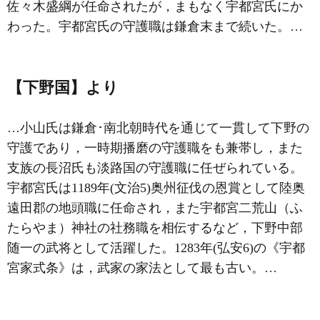
佐々木盛綱が任命されたが，まもなく宇都宮氏にか
わった。宇都宮氏の守護職は鎌倉末まで続いた。…
【下野国】より
…
小山氏
は鎌倉･南北朝時代を通じて一貫して下野の
守護であり，一時期播磨の守護職をも兼帯し，また
支族の長沼氏も淡路国の守護職に任ぜられている。
宇都宮氏
は1189年(文治5)奥州征伐の恩賞として陸奥
遠田郡の地頭職に任命され，また宇都宮
二荒山（ふ
たらやま）神社
の社務職を相伝するなど，下野中部
随一の武将として活躍した。1283年(弘安6)の《
宇都
宮家式条
》は，武家の家法として最も古い。…