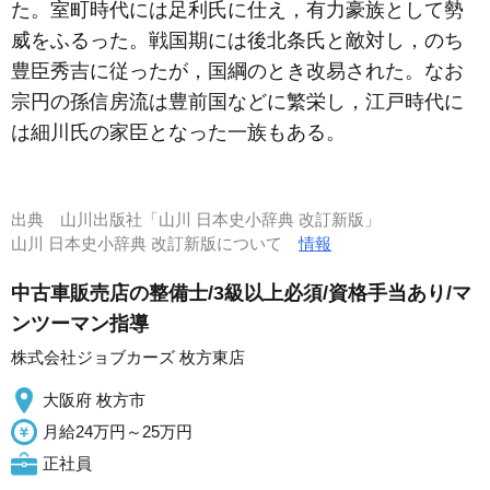
た。室町時代には足利氏に仕え，有力豪族として勢
威をふるった。戦国期には後北条氏と敵対し，のち
豊臣秀吉に従ったが，国綱のとき改易された。なお
宗円の孫信房流は豊前国などに繁栄し，江戸時代に
は細川氏の家臣となった一族もある。
出典
山川出版社「山川 日本史小辞典 改訂新版」
山川 日本史小辞典 改訂新版について
情報
中古車販売店の整備士/3級以上必須/資格手当あり/マ
ンツーマン指導
株式会社ジョブカーズ 枚方東店
大阪府 枚方市
月給24万円～25万円
正社員