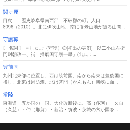
関ヶ原
目次 歴史岐阜県南西部，不破郡の町。人口
8096（2010）。北に伊吹山地，南に養老山地が迫る山間...
守護職
〘 名詞 〙 ＝しゅご（守護）②[初出の実例]「以二小山左衛
門尉朝政一、補二播磨国守護一畢」(出典：...
豊前国
九州北東部に位置し、西は筑前国、南から南東は豊後国に
接し、北東は周防灘、北は関門（かんもん）海峡に面...
常陸
東海道一五か国の一国。大化改新後に、高（多珂）・久自
（久慈）・仲（那賀）・新治・筑波・茨城の六か国を...