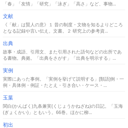
「春」「友情」「研究」「泳ぎ」「高さ」など、事物...
文献
《「献」は賢人の意》１ 昔の制度・文物を知るよりどころ
となる記録や言い伝え。文書。２ 研究上の参考資...
出典
故事・成語、引用文、また引用された語句などの出所であ
る書物。典拠。「出典をさがす」「出典を明示する」...
実例
実際にあった事例。「実例を挙げて説明する」[類語]例・一
例・具体例・例証・たとえ・引き合い・ケース・...
玉葉
関白(かんぱく)九条兼実(くじょうかねざね)の日記。「玉海
(ぎょくかい)」ともいう。66巻。ほかに柳...
初出