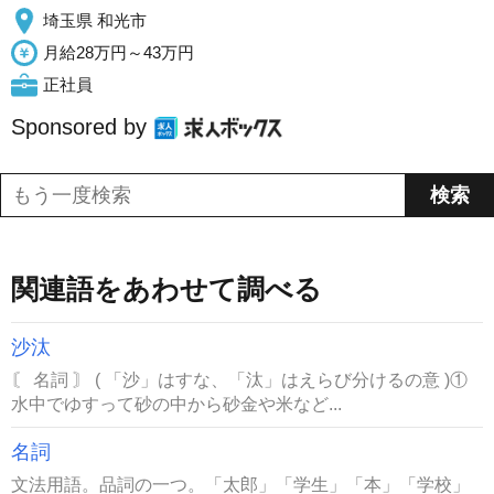
埼玉県 和光市
月給28万円～43万円
正社員
Sponsored by
関連語をあわせて調べる
沙汰
〘 名詞 〙 ( 「沙」はすな、「汰」はえらび分けるの意 )①
水中でゆすって砂の中から砂金や米など...
名詞
文法用語。品詞の一つ。「太郎」「学生」「本」「学校」