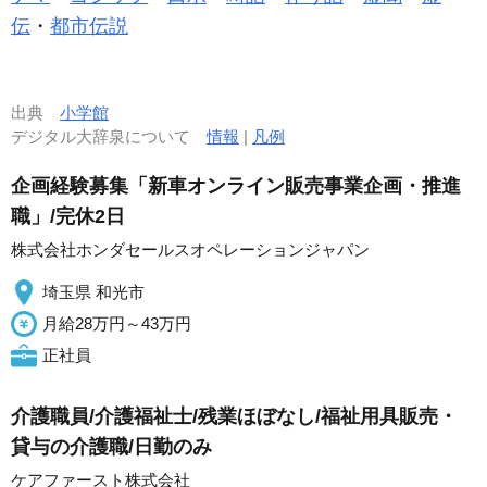
伝
・
都市伝説
出典
小学館
デジタル大辞泉について
情報
|
凡例
企画経験募集「新車オンライン販売事業企画・推進
職」/完休2日
株式会社ホンダセールスオペレーションジャパン
埼玉県 和光市
月給28万円～43万円
正社員
介護職員/介護福祉士/残業ほぼなし/福祉用具販売・
貸与の介護職/日勤のみ
ケアファースト株式会社