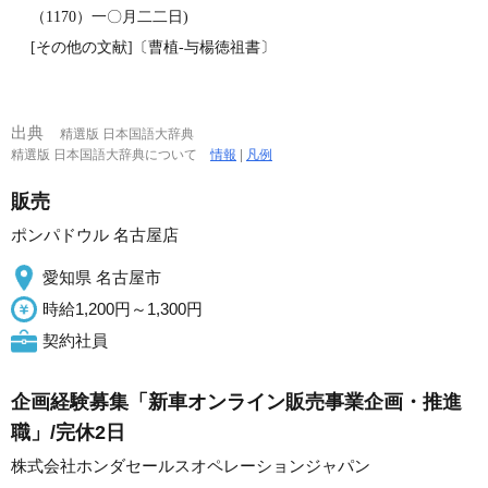
（1170）一〇月二二日)
[その他の文献]〔曹植‐与楊徳祖書〕
出典
精選版 日本国語大辞典
精選版 日本国語大辞典について
情報
|
凡例
販売
ポンパドウル 名古屋店
愛知県 名古屋市
時給1,200円～1,300円
契約社員
企画経験募集「新車オンライン販売事業企画・推進
職」/完休2日
株式会社ホンダセールスオペレーションジャパン