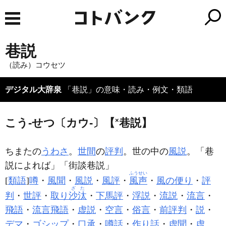
巷説
（読み）コウセツ
デジタル大辞泉
「巷説」の意味・読み・例文・類語
こう‐せつ〔カウ‐〕【
×
巷説】
ちまたの
うわさ
。
世間
の
評判
。世の中の
風説
。「
巷
説
によれば」「街談
巷説
」
ふうせい
[
類語
]
噂
・
風聞
・
風説
・
風評
・
風声
・
風の便り
・
評
ざた
判
・
世評
・
取り
沙汰
・
下馬評
・
浮説
・
流説
・
流言
・
飛語
・
流言飛語
・
虚説
・
空言
・
俗言
・
前評判
・
説
・
デマ
・
ゴシップ
・
口承
・
噂話
・
作り話
・
虚聞
・
虚