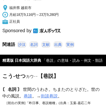
福井県 越前市
月給18万9,116円～23万9,280円
正社員
Sponsored by
関連語
沙汰
名詞
文献
出典
実例
精選版 日本国語大辞典
「巷説」の意味・読み・例文・類語
こう‐せつ
【巷説】
カウ‥
〘 名詞 〙
世間のうわさ。ちまたのとりざた。世の
中の風説。
巷談
。→
街談巷説
。
[初出の実例]「昨日事、巷説種種」(出典：玉葉‐嘉応二年