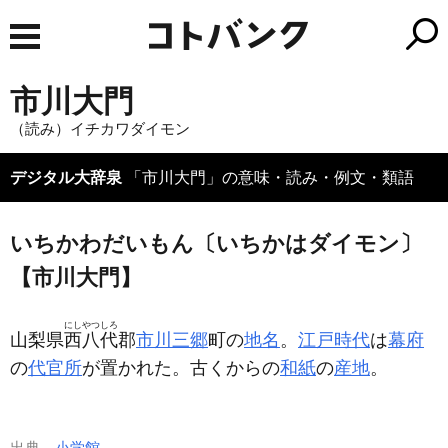
市川大門
（読み）イチカワダイモン
デジタル大辞泉
「市川大門」の意味・読み・例文・類語
いちかわだいもん〔いちかはダイモン〕
【市川大門】
にしやつしろ
山梨県
西八代
郡
市川三郷
町の
地名
。
江戸時代
は
幕府
の
代官所
が置かれた。古くからの
和紙
の
産地
。
出典
小学館