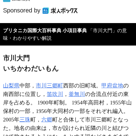
Sponsored by
ブリタニカ国際大百科事典 小項目事典
「市川大門」の意
味・わかりやすい解説
市川大門
いちかわだいもん
山梨県
中部，
市川三郷町
西部の旧町域。
甲府盆地
の
南西部に位置し，
笛吹川
，
釜無川
の合流点付近の東
岸を占める。 1900年町制。 1954年高田村，1955年山
保村の一部，1956年大同村の一部をそれぞれ編入。
2005年
三珠
町，
六郷
町と合体して市川三郷町となっ
た。地名の由来は，市が設けられ近隣の川と結びつ