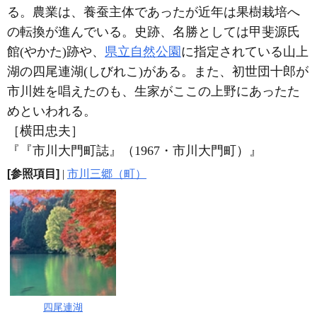
る。農業は、養蚕主体であったが近年は果樹栽培へ
の転換が進んでいる。史跡、名勝としては甲斐源氏
館(やかた)跡や、
県立自然公園
に指定されている山上
湖の四尾連湖(しびれこ)がある。また、初世団十郎が
市川姓を唱えたのも、生家がここの上野にあったた
めといわれる。
［横田忠夫］
『『市川大門町誌』（1967・市川大門町）』
[参照項目]
|
市川三郷（町）
四尾連湖