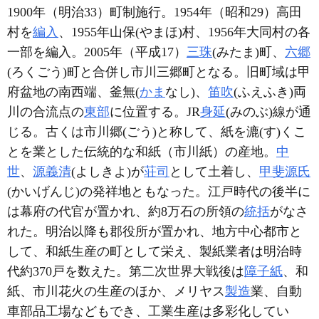
1900年（明治33）町制施行。1954年（昭和29）高田
村を
編入
、1955年山保(やまほ)村、1956年大同村の各
一部を編入。2005年（平成17）
三珠
(みたま)町、
六郷
(ろくごう)町と合併し市川三郷町となる。旧町域は甲
府盆地の南西端、釜無(
かま
なし)、
笛吹
(ふえふき)両
川の合流点の
東部
に位置する。JR
身延
(みのぶ)線が通
じる。古くは市川郷(ごう)と称して、紙を漉(す)くこ
とを業とした伝統的な和紙（市川紙）の産地。
中
世
、
源義清
(よしきよ)が
荘司
として土着し、
甲斐源氏
(かいげんじ)の発祥地ともなった。江戸時代の後半に
は幕府の代官が置かれ、約8万石の所領の
統括
がなさ
れた。明治以降も郡役所が置かれ、地方中心都市と
して、和紙生産の町として栄え、製紙業者は明治時
代約370戸を数えた。第二次世界大戦後は
障子紙
、和
紙、市川花火の生産のほか、メリヤス
製造
業、自動
車部品工場などもでき、工業生産は多彩化してい