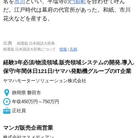
名を
市川
といい、平塩寺の
門前町
を合わせて呼ん
だ。江戸時代は幕府の代官所があった。和紙、市川
花火などを産する。
出典
精選版 日本国語大辞典
精選版 日本国語大辞典について
情報
|
凡例
経験3年必須/物流領域.販売領域システムの開発.導入.
保守/年間休日121日/ヤマハ発動機グループのIT企業
ヤマハモーターソリューション株式会社
静岡県 磐田市
年収450万円～750万円
正社員
マンガ販売企画営業
株式会社マスメディアン