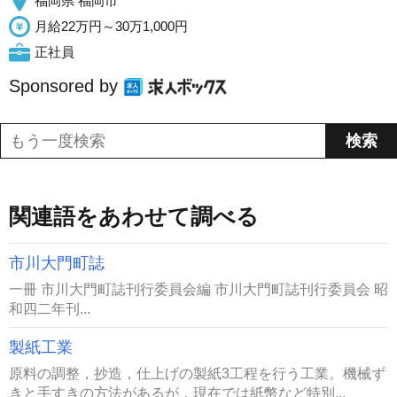
福岡県 福岡市
月給22万円～30万1,000円
正社員
Sponsored by
関連語をあわせて調べる
市川大門町誌
一冊 市川大門町誌刊行委員会編 市川大門町誌刊行委員会 昭
和四二年刊...
製紙工業
原料の調整，抄造，仕上げの製紙3工程を行う工業。機械ず
きと手すきの方法があるが，現在では紙幣など特別...