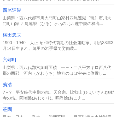
四尾連湖
山梨県：西八代郡市川大門町山家村四尾連湖［現］市川大
門町山家 四尾連蛾（ひる）ヶ岳の北西麓中腹の標高...
横田忠夫
1900－1940 大正-昭和時代前期の社会運動家。明治33年3
月14日生まれ。郷里の岩手県で労働農...
六郷町
山梨県：西八代郡六郷町面積：一三・二八平方キロ西八代
郡の西部、河内（かわうち）地方のほぼ中央に位置し...
義清
?－? 平安時代中期の僧。天台宗。比叡山(ひえいざん)無動
寺の僧。阿闍梨(あじゃり)。嗚呼絵(おこえ...
荘園