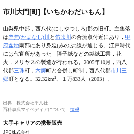
市川大門[町]【いちかわだいもん】
山梨県中部，西八代(にしやつしろ)郡の旧町。主集落
は
釜無(かまなし)川
と
笛吹川
の合流点付近にあり，
甲
府盆地
南部にあり身延(みのぶ)線が通じる。江戸時代
には代官所があった。障子紙などの製紙工業，花
火，メリヤスの製造が行われる。2005年10月，西八
代郡
三珠
町，
六郷
町と合併し町制，西八代郡
市川三
2
郷
町となる。32.32km
。１万833人（2003）。
出典
株式会社平凡社
百科事典マイペディアについて
情報
大手キャリアの携帯販売
JPC株式会社