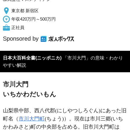
東京都 新宿区
年収420万円～500万円
正社員
Sponsored by
日本大百科全書(ニッポニカ)
「市川大門」の意味・わかり
やすい解説
市川大門
いちかわだいもん
山梨県中部、西八代郡(にしやつしろぐん)にあった旧
町名（
市川大門町
(ちょう)）。現在は市川三郷(いち
かわみさと)町の中央部を占める。旧市川大門町は