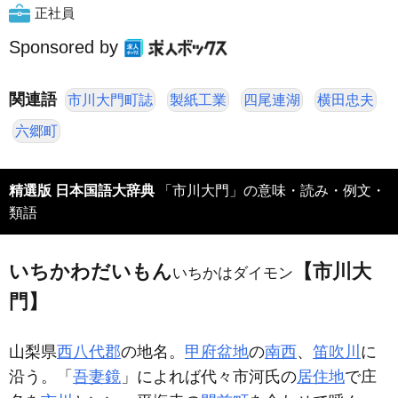
正社員
Sponsored by
関連語
市川大門町誌
製紙工業
四尾連湖
横田忠夫
六郷町
精選版 日本国語大辞典
「市川大門」の意味・読み・例文・
類語
いちかわだいもん
【市川大
いちかはダイモン
門】
山梨県
西八代郡
の地名。
甲府盆地
の
南西
、
笛吹川
に
沿う。「
吾妻鏡
」によれば代々市河氏の
居住地
で庄