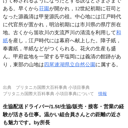
けて称されるようになったとする説などさまざまで
ある。早くから
荘園
が開かれ，12世紀初期に荘司と
なった源義清は甲斐源氏の祖。中心地には江戸時代
に代官所が置かれ，明治初期には市川県の県庁所在
地。古くから笛吹川の支流芦川の清流を利用して
和
紙
を産し，江戸時代には幕府へ献上した。障子紙，
奉書紙，半紙などがつくられる。花火の生産も盛
ん。甲府盆地を一望する平塩岡には義清の館跡があ
り，東部の山地は
四尾連湖県立自然公園
に属する。
出典
ブリタニカ国際大百科事典 小項目事典
ブリタニカ国際大百科事典 小項目事典について
情報
生協配送ドライバー/1.5t/生協/販売・接客・営業の経
験が活きる仕事。温かい組合員さんとの距離の近さ
も魅力です。by所長