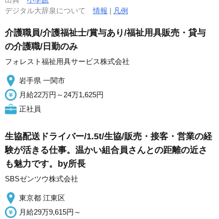
デジタル大辞泉について
情報
|
凡例
介護職員/介護福祉士/賞与あり/福祉用具販売・貸与
の介護職/日勤のみ
フォレスト福祉用具サービス株式会社
岩手県 一関市
月給22万円～24万1,625円
正社員
生協配送ドライバー/1.5t/生協/販売・接客・営業の経
験が活きる仕事。温かい組合員さんとの距離の近さ
も魅力です。by所長
SBSゼンツウ株式会社
東京都 江東区
月給29万9,615円～