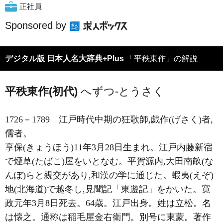
正社員
Sponsored by
デジタル版 日本人名大辞典+Plus
「平秩東作」の解説
平秩東作(初代)
へずつ-とうさく
1726－1789
江戸時代中期の狂歌師,戯作(げさく)者,
儒者。
享保(きょうほう)11年3月28日生まれ。江戸内藤新宿
で煙草(たばこ)屋をいとなむ。平賀源内,大田南畝(な
んぽ)らと親交があり,和漢の学に通じた。蝦夷(えぞ)
地(北海道)で越冬し,見聞記「東遊記」をかいた。寛
政元年3月8日死去。64歳。江戸出身。姓は立松。名
は懐之。通称は稲毛屋金右衛門。別号に東蒙。著作