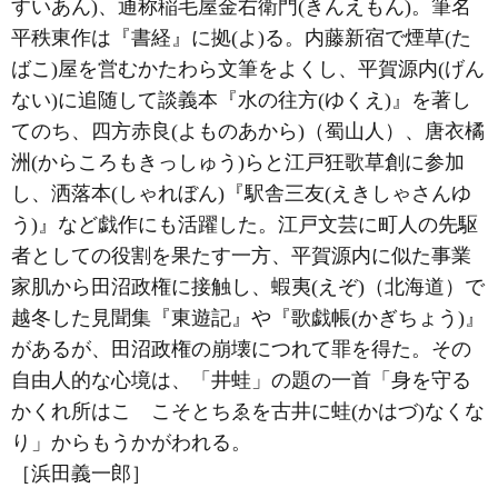
すいあん)、通称稲毛屋金右衛門(きんえもん)。筆名
平秩東作は『書経』に拠(よ)る。内藤新宿で煙草(た
ばこ)屋を営むかたわら文筆をよくし、平賀源内(げん
ない)に追随して談義本『水の往方(ゆくえ)』を著し
てのち、四方赤良(よものあから)（蜀山人）、唐衣橘
洲(からころもきっしゅう)らと江戸狂歌草創に参加
し、洒落本(しゃれぼん)『駅舎三友(えきしゃさんゆ
う)』など戯作にも活躍した。江戸文芸に町人の先駆
者としての役割を果たす一方、平賀源内に似た事業
家肌から田沼政権に接触し、蝦夷(えぞ)（北海道）で
越冬した見聞集『東遊記』や『歌戯帳(かぎちょう)』
があるが、田沼政権の崩壊につれて罪を得た。その
自由人的な心境は、「井蛙」の題の一首「身を守る
かくれ所はこゝこそとちゑを古井に蛙(かはづ)なくな
り」からもうかがわれる。
［浜田義一郎］