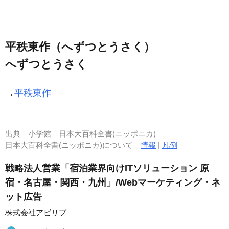
平秩東作（へずつとうさく）
へずつとうさく
→
平秩東作
出典
小学館 日本大百科全書(ニッポニカ)
日本大百科全書(ニッポニカ)について
情報
|
凡例
戦略法人営業「宿泊業界向けITソリューション 原
宿・名古屋・関西・九州」/Webマーケティング・ネ
ット広告
株式会社アビリブ