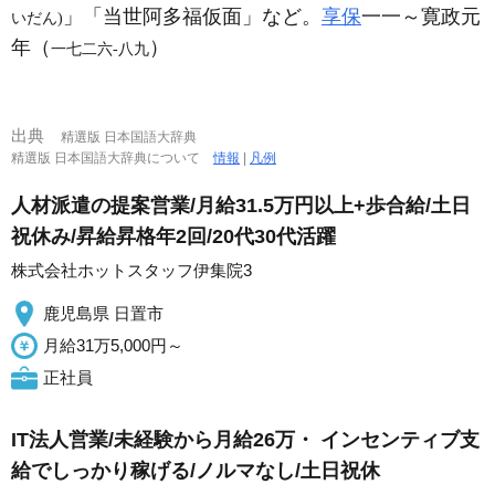
」「当世阿多福仮面」など。
享保
一一～寛政元
いだん)
年（
）
一七二六‐八九
出典
精選版 日本国語大辞典
精選版 日本国語大辞典について
情報
|
凡例
人材派遣の提案営業/月給31.5万円以上+歩合給/土日
祝休み/昇給昇格年2回/20代30代活躍
株式会社ホットスタッフ伊集院3
鹿児島県 日置市
月給31万5,000円～
正社員
IT法人営業/未経験から月給26万・ インセンティブ支
給でしっかり稼げる/ノルマなし/土日祝休