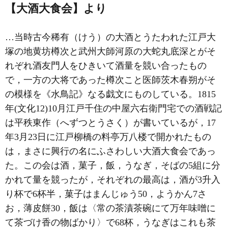
【大酒大食会】より
…当時古今稀有（けう）の大酒とうたわれた江戸大
塚の地黄坊樽次と武州大師河原の大蛇丸底深とがそ
れぞれ酒友門人をひきいて酒量を競い合ったもの
で，一方の大将であった樽次こと医師茨木春朔がそ
の模様を《水鳥記》なる戯文にものしている。1815
年(文化12)10月江戸千住の中屋六右衛門宅での酒戦記
は平秩東作（へずつとうさく）が書いているが，17
年3月23日に江戸柳橋の料亭万八楼で開かれたもの
は，まさに興行の名にふさわしい大酒大食会であっ
た。この会は酒，菓子，飯，うなぎ，そばの5組に分
かれて量を競ったが，それぞれの最高は，酒が3升入
り杯で6杯半，菓子はまんじゅう50，ようかん7さ
お，薄皮餅30，飯は〈常の茶漬茶碗にて万年味噌に
て茶づけ香の物ばかり〉で68杯，うなぎはこれも茶