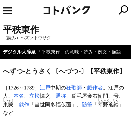
平秩東作
（読み）ヘズツトウサク
デジタル大辞泉
「平秩東作」の意味・読み・例文・類語
へずつ‐とうさく〔へづつ‐〕【平秩東作】
［1726～1789］
江戸
中期の
狂歌師
・
戯作者
。江戸の
人。
本名
、
立松
懐之。
通称
、稲毛屋金右衛門。号、
とうもう
しんやめいだん
東蒙
。
戯作
「当世阿多福仮面」、
随筆
「
莘野茗談
」
など。