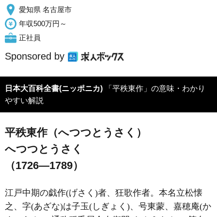
愛知県 名古屋市
年収500万円～
正社員
Sponsored by
日本大百科全書(ニッポニカ)
「平秩東作」の意味・わかり
やすい解説
平秩東作（へつつとうさく）
へつつとうさく
（1726―1789）
江戸中期の戯作(げさく)者、狂歌作者。本名立松懐
之、字(あざな)は子玉(しぎょく)、号東蒙、嘉穂庵(か