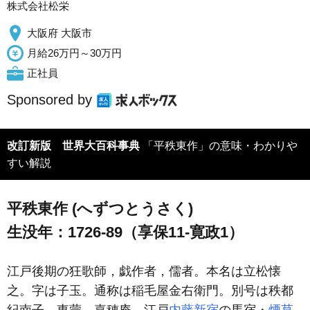
株式会社松栄
大阪府 大阪市
月給26万円～30万円
正社員
Sponsored by
改訂新版 世界大百科事典
「平秩東作」の意味・わかりや
すい解説
平秩東作 (へずつとうさく)
生没年：1726-89（享保11-寛政1）
江戸後期の狂歌師，戯作者，儒者。本名は立松懐
之。字は子玉。通称は稲毛屋金右衛門。別号は秩都