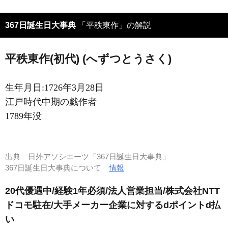
367日誕生日大事典
「平秩東作」の解説
平秩東作(初代) (へずつとうさく)
生年月日:1726年3月28日
江戸時代中期の戯作者
1789年没
出典
日外アソシエーツ「367日誕生日大事典」
367日誕生日大事典について
情報
20代優遇中/経験1年必須/法人営業担当/株式会社NTT
ドコモ駐在/大手メーカー企業に対するdポイントd払
い