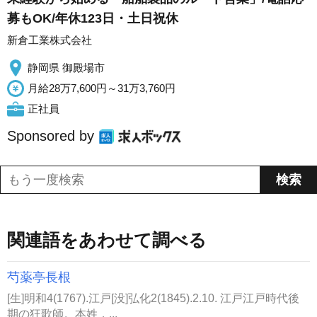
募もOK/年休123日・土日祝休
新倉工業株式会社
静岡県 御殿場市
月給28万7,600円～31万3,760円
正社員
Sponsored by
関連語をあわせて調べる
芍薬亭長根
[生]明和4(1767).江戸[没]弘化2(1845).2.10. 江戸江戸時代後
期の狂歌師。本姓，...