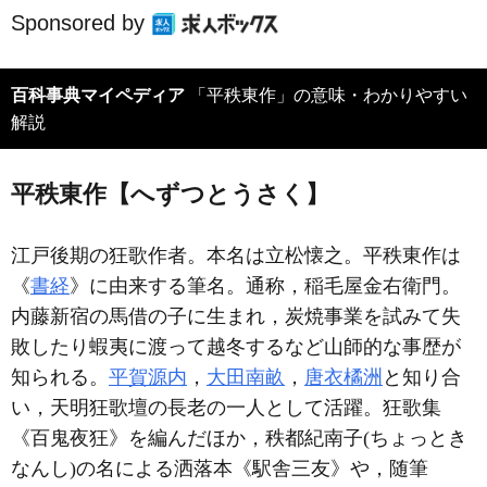
Sponsored by
百科事典マイペディア
「平秩東作」の意味・わかりやすい
解説
平秩東作【へずつとうさく】
江戸後期の狂歌作者。本名は立松懐之。平秩東作は
《
書経
》に由来する筆名。通称，稲毛屋金右衛門。
内藤新宿の馬借の子に生まれ，炭焼事業を試みて失
敗したり蝦夷に渡って越冬するなど山師的な事歴が
知られる。
平賀源内
，
大田南畝
，
唐衣橘洲
と知り合
い，天明狂歌壇の長老の一人として活躍。狂歌集
《百鬼夜狂》を編んだほか，秩都紀南子(ちょっとき
なんし)の名による洒落本《駅舎三友》や，随筆