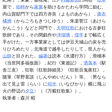
紀南子，東蒙，嘉穂庵。江戸
内藤新宿
の馬宿・
煙草
屋で，
幼時
から
家業
を助けるかたわら学問に励む。
内山賀邸門下では四方赤良（よものあから），
唐衣
橘洲
（からごろもきつしゆう），朱楽菅江（あけら
かんこう）などと同門で，
天明狂歌
における古参狂
歌師であり，その間戯作や
浄瑠璃
，
儒学
まで幅広く
手がけた。一方事業家としては伊豆天城山の炭を売
りひろめたり，北海道で越冬したりして，世人から
山師
と目された。
編著
は読本《水濃行方》，滑稽本
《当世阿多福仮面》，紀行《東遊記》，
洒落本
《駅
舎三友》，狂歌《狂歌師細見》《狂歌百鬼夜狂》，
随筆《莘野茗談（しんやめいだん）》等。〈男なら
出て見よ雷（らい）に
稲光
（いなびかり）横に飛ぶ
火の野辺の
夕立
〉（《万載狂歌集》）。
執筆者：
森川 昭