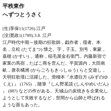
平秩東作
へずつとうさく
[生]享保11(1726).江戸
[没]寛政1(1789).3.8. 江戸
江戸時代中期～後期の狂歌師，戯作者，儒者。本
名，立松 (たてまつ) 懐之。字，子玉。別号，東蒙，
嘉穂 (かすい) 。通称，稲毛屋金右衛門。内藤新宿で
家業の馬宿，たばこ商を営んだ。平賀源内，大田南
畝，唐衣橘洲 (からごろもきっしゅう) らと交遊し，
天明狂歌壇に活躍した。滑稽本『水濃往方 (みずのゆ
くえ) 』 (1765) ，随筆『しん野茗談 (しんやめいだん)
』 (88?) などの作がある。天城山の炭焼きを企業化し
ようとして失敗するなど，世間から山師と呼ばれる
ような面もあった。