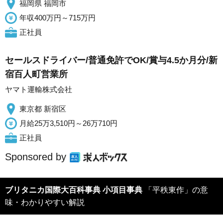
福岡県 福岡市
年収400万円～715万円
正社員
セールスドライバー/普通免許でOK/賞与4.5か月分/新
宿百人町営業所
ヤマト運輸株式会社
東京都 新宿区
月給25万3,510円～26万710円
正社員
Sponsored by
ブリタニカ国際大百科事典 小項目事典
「平秩東作」の意
味・わかりやすい解説