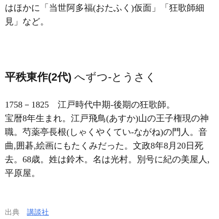
はほかに「当世阿多福(おたふく)仮面」「狂歌師細
見」など。
平秩東作(2代)
へずつ-とうさく
1758－1825
江戸時代中期-後期の狂歌師。
宝暦8年生まれ。江戸飛鳥(あすか)山の王子権現の神
職。芍薬亭長根(しゃくやくてい-ながね)の門人。音
曲,囲碁,絵画にもたくみだった。文政8年8月20日死
去。68歳。姓は鈴木。名は光村。別号に紀の美屋人,
平原屋。
出典
講談社