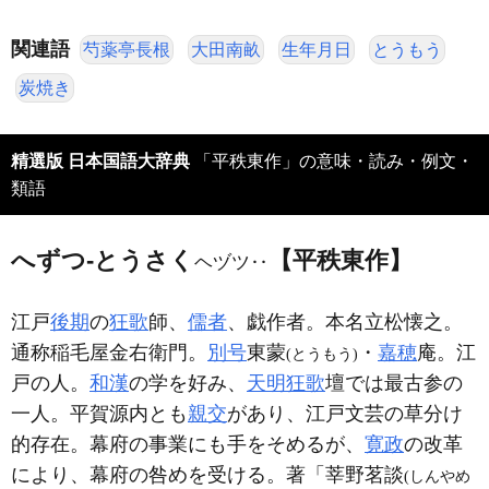
関連語
芍薬亭長根
大田南畝
生年月日
とうもう
炭焼き
精選版 日本国語大辞典
「平秩東作」の意味・読み・例文・
類語
へずつ‐とうさく
【平秩東作】
ヘヅツ‥
江戸
後期
の
狂歌
師、
儒者
、戯作者。本名立松懐之。
通称稲毛屋金右衛門。
別号
東蒙
・
嘉穂
庵。江
(とうもう)
戸の人。
和漢
の学を好み、
天明狂歌
壇では最古参の
一人。平賀源内とも
親交
があり、江戸文芸の草分け
的存在。幕府の事業にも手をそめるが、
寛政
の改革
により、幕府の咎めを受ける。著「莘野茗談
(しんやめ