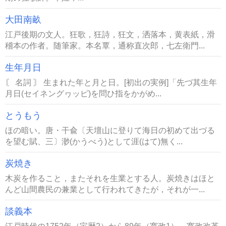
大田南畝
江戸後期の文人。狂歌，狂詩，狂文，洒落本，黄表紙，滑
稽本の作者。随筆家。本名覃，通称直次郎，七左衛門...
生年月日
〘 名詞 〙 生まれた年と月と日。[初出の実例]「先づ其生年
月日(セイネングヮッピ)を問ひ指をかがめ...
とうもう
ほの暗い。唐・干兪〔天壇山に登りて海日の初めて出づる
を望む賦、三〕渺(かうべう)として涯(はて)無く...
炭焼き
木炭を作ること，またそれを生業とする人。炭焼きはほと
んど山間農民の兼業として行われてきたが，それが一...
談義本