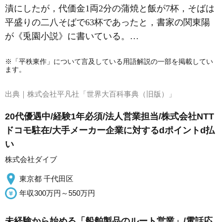
漬にしたが，代価金1両2分の蒲焼と飯が7杯，そばは
平盛りの二八そばで63杯であったと，書家の関東陽
が《兎園小説》に書いている。…
※「平秩東作」について言及している用語解説の一部を掲載してい
ます。
出典｜
株式会社平凡社「世界大百科事典（旧版）」
20代優遇中/経験1年必須/法人営業担当/株式会社NTT
ドコモ駐在/大手メーカー企業に対するdポイントd払
い
株式会社ダイブ
東京都 千代田区
年収300万円～550万円
未経験から始める「船舶製品のルート営業」/電話応