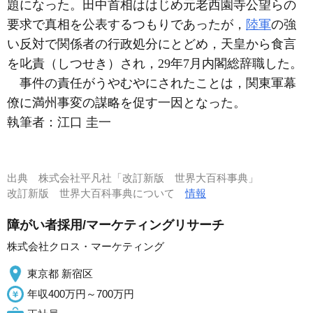
題になった。田中首相ははじめ元老西園寺公望らの
要求で真相を公表するつもりであったが，
陸軍
の強
い反対で関係者の行政処分にとどめ，天皇から食言
を叱責（しつせき）され，29年7月内閣総辞職した。
事件の責任がうやむやにされたことは，関東軍幕
僚に満州事変の謀略を促す一因となった。
執筆者：
江口 圭一
出典
株式会社平凡社「改訂新版 世界大百科事典」
改訂新版 世界大百科事典について
情報
障がい者採用/マーケティングリサーチ
株式会社クロス・マーケティング
東京都 新宿区
年収400万円～700万円