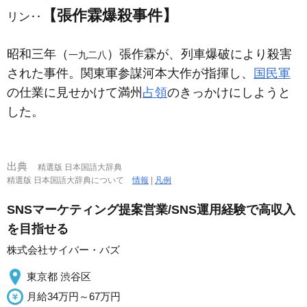
【張作霖爆殺事件】
リン‥
昭和三年（
）張作霖が、列車爆破により殺害
一九二八
された事件。関東軍参謀河本大作が指揮し、
国民軍
の仕業に見せかけて満州
占領
のきっかけにしようと
した。
出典
精選版 日本国語大辞典
精選版 日本国語大辞典について
情報
|
凡例
SNSマーケティング提案営業/SNS運用経験で高収入
を目指せる
株式会社サイバー・バズ
東京都 渋谷区
月給34万円～67万円