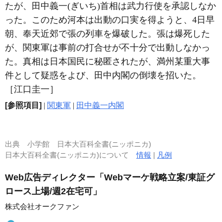
たが、田中義一(ぎいち)首相は武力行使を承認しなか
った。このため河本は出動の口実を得ようと、4日早
朝、奉天近郊で張の列車を爆破した。張は爆死した
が、関東軍は事前の打合せが不十分で出動しなかっ
た。真相は日本国民に秘匿されたが、満州某重大事
件として疑惑をよび、田中内閣の倒壊を招いた。
［江口圭一］
[参照項目]
|
関東軍
|
田中義一内閣
出典
小学館 日本大百科全書(ニッポニカ)
日本大百科全書(ニッポニカ)について
情報
|
凡例
Web広告ディレクター「Webマーケ戦略立案/東証グ
ロース上場/週2在宅可」
株式会社オークファン