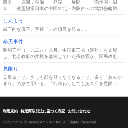
目次 原因，準備 発端 展開 〈満州国〉樹
立 連盟脱退日本の中国東北・内蒙古への武力侵略戦...
しんよう
威圧的な儀容。字通「」の項目を見る。...
奉天事件
昭和三年（一九二八）六月、中国東三省（満州）を支配
し、北京政府の実権を掌握していた張作霖が、国民政府...
見限り
見限ること。少しも顔を見せなくなること。多く「おみか
ぎり」の形で用いる。「代替わりしてもあの店を見限...
利用規約
特定商取引法に基づく表記
お問い合わせ
Copyright © Business Architect Inc. All Rights Reserved.