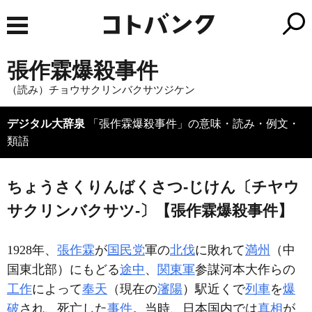
張作霖爆殺事件
（読み）チョウサクリンバクサツジケン
デジタル大辞泉
「張作霖爆殺事件」の意味・読み・例文・
類語
ちょうさくりんばくさつ‐じけん〔チヤウ
サクリンバクサツ‐〕【張作霖爆殺事件】
1928年、
張作霖
が
国民党
軍の
北伐
に敗れて
満州
（中
国東北部）にもどる
途中
、
関東軍
参謀河本大作らの
工作
によって
奉天
（現在の
瀋陽
）駅近くで
列車
を
爆
破
され、死亡した
事件
。当時、日本国内では
真相
が