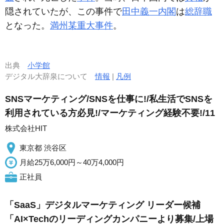
隠されていたが、この事件で
田中義一
内閣
は
総辞職
となった。
満州某重大事件
。
出典
小学館
デジタル大辞泉について
情報
|
凡例
SNSマーケティング/SNSを仕事に!/私生活でSNSを
利用されている方必見!/マーケティング経験不要!/11
株式会社HIT
東京都 渋谷区
月給25万6,000円～40万4,000円
正社員
「SaaS」デジタルマーケティング リーダー候補
「AI×Techのリーディングカンパニーより募集/上場