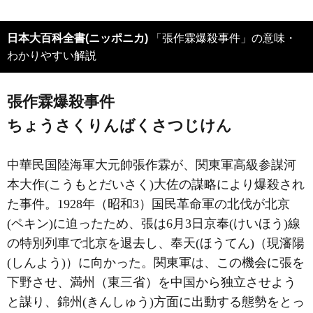
日本大百科全書(ニッポニカ)
「張作霖爆殺事件」の意味・
わかりやすい解説
張作霖爆殺事件
ちょうさくりんばくさつじけん
中華民国陸海軍大元帥張作霖が、関東軍高級参謀河
本大作(こうもとだいさく)大佐の謀略により爆殺され
た事件。1928年（昭和3）国民革命軍の北伐が北京
(ペキン)に迫ったため、張は6月3日京奉(けいほう)線
の特別列車で北京を退去し、奉天(ほうてん)（現瀋陽
(しんよう)）に向かった。関東軍は、この機会に張を
下野させ、満州（東三省）を中国から独立させよう
と謀り、錦州(きんしゅう)方面に出動する態勢をとっ