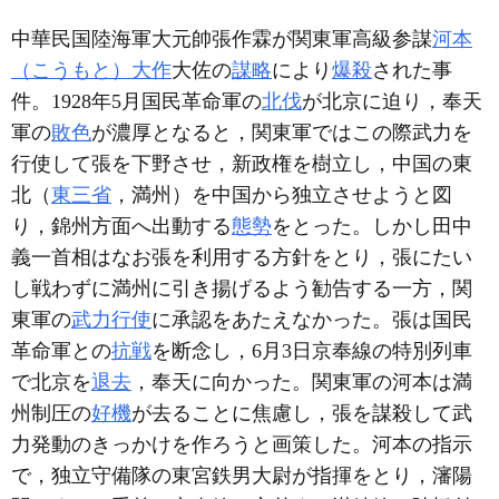
中華民国陸海軍大元帥張作霖が関東軍高級参謀
河本
（こうもと）大作
大佐の
謀略
により
爆殺
された事
件。1928年5月国民革命軍の
北伐
が北京に迫り，奉天
軍の
敗色
が濃厚となると，関東軍ではこの際武力を
行使して張を下野させ，新政権を樹立し，中国の東
北（
東三省
，満州）を中国から独立させようと図
り，錦州方面へ出動する
態勢
をとった。しかし田中
義一首相はなお張を利用する方針をとり，張にたい
し戦わずに満州に引き揚げるよう勧告する一方，関
東軍の
武力行使
に承認をあたえなかった。張は国民
革命軍との
抗戦
を断念し，6月3日京奉線の特別列車
で北京を
退去
，奉天に向かった。関東軍の河本は満
州制圧の
好機
が去ることに焦慮し，張を謀殺して武
力発動のきっかけを作ろうと画策した。河本の指示
で，独立守備隊の東宮鉄男大尉が指揮をとり，瀋陽