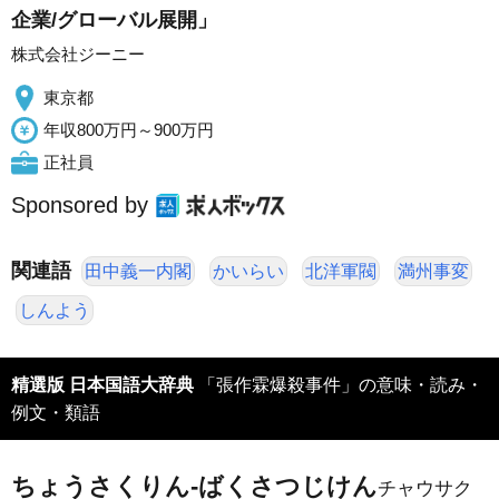
企業/グローバル展開」
株式会社ジーニー
東京都
年収800万円～900万円
正社員
Sponsored by
関連語
田中義一内閣
かいらい
北洋軍閥
満州事変
しんよう
精選版 日本国語大辞典
「張作霖爆殺事件」の意味・読み・
例文・類語
ちょうさくりん‐ばくさつじけん
チャウサク