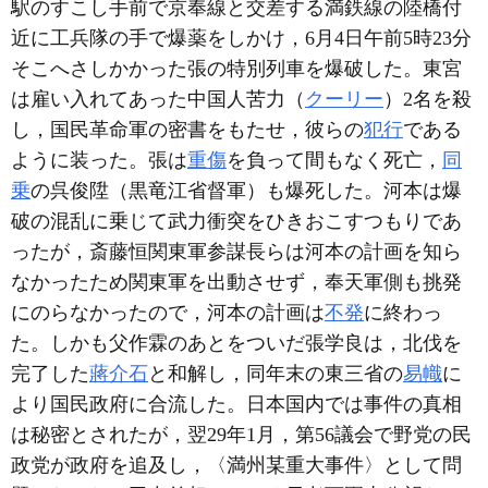
駅のすこし手前で京奉線と交差する満鉄線の陸橋付
近に工兵隊の手で爆薬をしかけ，6月4日午前5時23分
そこへさしかかった張の特別列車を爆破した。東宮
は雇い入れてあった中国人苦力（
クーリー
）2名を殺
し，国民革命軍の密書をもたせ，彼らの
犯行
である
ように装った。張は
重傷
を負って間もなく死亡，
同
乗
の呉俊陞（黒竜江省督軍）も爆死した。河本は爆
破の混乱に乗じて武力衝突をひきおこすつもりであ
ったが，斎藤恒関東軍参謀長らは河本の計画を知ら
なかったため関東軍を出動させず，奉天軍側も挑発
にのらなかったので，河本の計画は
不発
に終わっ
た。しかも父作霖のあとをついだ張学良は，北伐を
完了した
蔣介石
と和解し，同年末の東三省の
易幟
に
より国民政府に合流した。日本国内では事件の真相
は秘密とされたが，翌29年1月，第56議会で野党の民
政党が政府を追及し，〈満州某重大事件〉として問