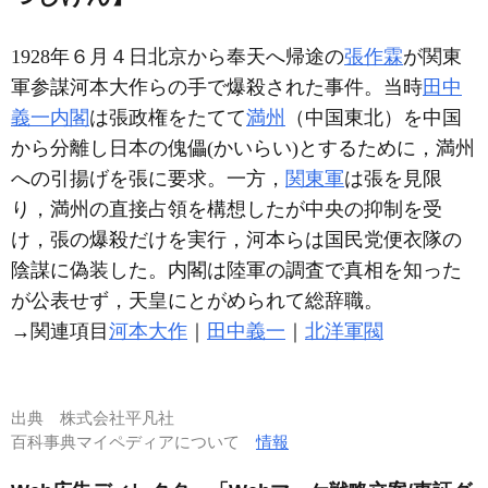
1928年６月４日北京から奉天へ帰途の
張作霖
が関東
軍参謀河本大作らの手で爆殺された事件。当時
田中
義一内閣
は張政権をたてて
満州
（中国東北）を中国
から分離し日本の傀儡(かいらい)とするために，満州
への引揚げを張に要求。一方，
関東軍
は張を見限
り，満州の直接占領を構想したが中央の抑制を受
け，張の爆殺だけを実行，河本らは国民党便衣隊の
陰謀に偽装した。内閣は陸軍の調査で真相を知った
が公表せず，天皇にとがめられて総辞職。
→関連項目
河本大作
｜
田中義一
｜
北洋軍閥
出典
株式会社平凡社
百科事典マイペディアについて
情報