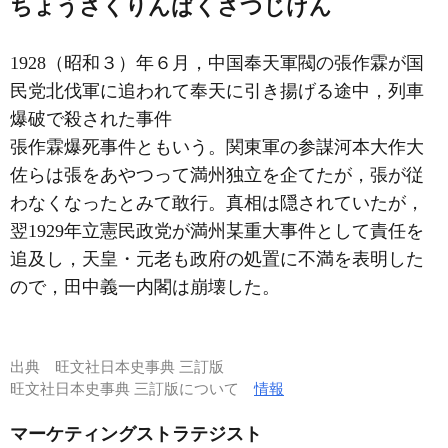
ちょうさくりんばくさつじけん
1928（昭和３）年６月，中国奉天軍閥の張作霖が国
民党北伐軍に追われて奉天に引き揚げる途中，列車
爆破で殺された事件
張作霖爆死事件ともいう。関東軍の参謀河本大作大
佐らは張をあやつって満州独立を企てたが，張が従
わなくなったとみて敢行。真相は隠されていたが，
翌1929年立憲民政党が満州某重大事件として責任を
追及し，天皇・元老も政府の処置に不満を表明した
ので，田中義一内閣は崩壊した。
出典
旺文社日本史事典 三訂版
旺文社日本史事典 三訂版について
情報
マーケティングストラテジスト