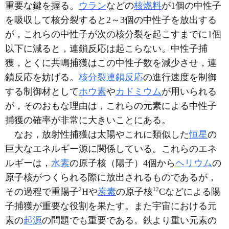
重要な鍵を握る。
ウラン
などの
核燃料
が1個の中性子
を吸収して核分裂すると2～3個の中性子を放出する
が，これらの中性子が次の核分裂を起こすまでに1個
以下に減ると，連鎖反応は起こらない。中性子捕
獲，とくに共鳴捕獲はこの中性子数を減少させ，連
鎖反応を妨げる。
核分裂連鎖反応
の進行速度を制御
する制御材として
ホウ素
や
カドミウム
が用いられる
が，そのおもな理由は，これらの元素による中性子
捕獲の確率が非常に大きいことにある。
なお，放射性捕獲は太陽やこれに類似した
恒星
の
巨大なエネルギー源に関係している。これらのエネ
ルギーは，
水素
の原子核（陽子）4個から
ヘリウム
の
原子核がつくられる際に放出されるものであるが，
2
1
2
その過程で重陽子
Hや
炭素
の原子核
Cなどによる陽
子捕獲が重要な役割を果たす。また宇宙における元
素の
起源
の問題でも重要である。鉄より重い元素の