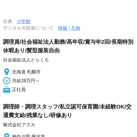
出典
小学館
デジタル大辞泉について
情報
|
凡例
調理員/社会福祉法人勤務/高年収/賞与年2回/長期特別
休暇あり/髪型服装自由
社会福祉法人とらくろ
北海道 札幌市
月給28万円～
正社員
調理師・調理スタッフ/私立認可保育園/未経験OK/交
通費支給/残業なし/研修あり
株式会社アスカ
神奈川県 藤沢市