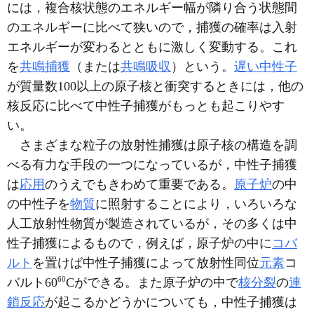
には，複合核状態のエネルギー幅が隣り合う状態間
のエネルギーに比べて狭いので，捕獲の確率は入射
エネルギーが変わるとともに激しく変動する。これ
を
共鳴捕獲
（または
共鳴吸収
）という。
遅い中性子
が質量数100以上の原子核と衝突するときには，他の
核反応に比べて中性子捕獲がもっとも起こりやす
い。
さまざまな粒子の放射性捕獲は原子核の構造を調
べる有力な手段の一つになっているが，中性子捕獲
は
応用
のうえでもきわめて重要である。
原子炉
の中
の中性子を
物質
に照射することにより，いろいろな
人工放射性物質が製造されているが，その多くは中
性子捕獲によるもので，例えば，原子炉の中に
コバ
ルト
を置けば中性子捕獲によって放射性同位
元素
コ
6
0
バルト60
Cができる。また原子炉の中で
核分裂
の
連
鎖反応
が起こるかどうかについても，中性子捕獲は