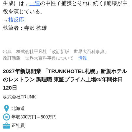
生成には，
一連
の中性子捕獲とそれに続くβ崩壊が主
役を演じている。
→
核反応
執筆者：
寺沢 徳雄
出典
株式会社平凡社「改訂新版 世界大百科事典」
改訂新版 世界大百科事典について
情報
2027年新規開業 「TRUNKHOTEL札幌」新規ホテル
のレストラン 調理職 東証プライム上場G/年間休日
120日
株式会社TRUNK
北海道
年収300万円～500万円
正社員