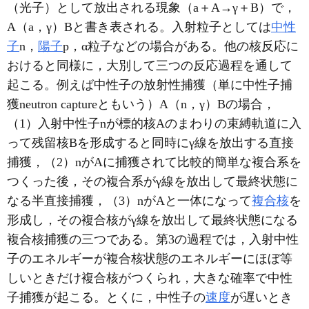
（光子）として放出される現象（a＋A→γ＋B）で，
A（a，γ）Bと書き表される。入射粒子としては
中性
子
n，
陽子
p，α粒子などの場合がある。他の核反応に
おけると同様に，大別して三つの反応過程を通して
起こる。例えば中性子の放射性捕獲（単に中性子捕
獲neutron captureともいう）A（n，γ）Bの場合，
（1）入射中性子nが標的核Aのまわりの束縛軌道に入
って残留核Bを形成すると同時にγ線を放出する直接
捕獲，（2）nがAに捕獲されて比較的簡単な複合系を
つくった後，その複合系がγ線を放出して最終状態に
なる半直接捕獲，（3）nがAと一体になって
複合核
を
形成し，その複合核がγ線を放出して最終状態になる
複合核捕獲の三つである。第3の過程では，入射中性
子のエネルギーが複合核状態のエネルギーにほぼ等
しいときだけ複合核がつくられ，大きな確率で中性
子捕獲が起こる。とくに，中性子の
速度
が遅いとき