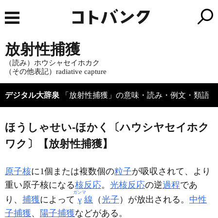
放射性捕獲
（読み）ホウシャセイホカク
（その他表記）radiative capture
デジタル大辞泉
「放射性捕獲」の意味・読み・例文・類語
ほうしゃせい‐ほかく〔ハウシヤセイホク
ワク〕【放射性捕獲】
原子核
に1個または複数個の
粒子
が吸収されて、より
重い原子核になる
核反応
。
光核反応
の逆
過程
であ
ガンマ
り、
捕獲
によって
γ
線
（
光子
）が放出される。
中性
子捕獲
、
陽子捕獲
などがある。