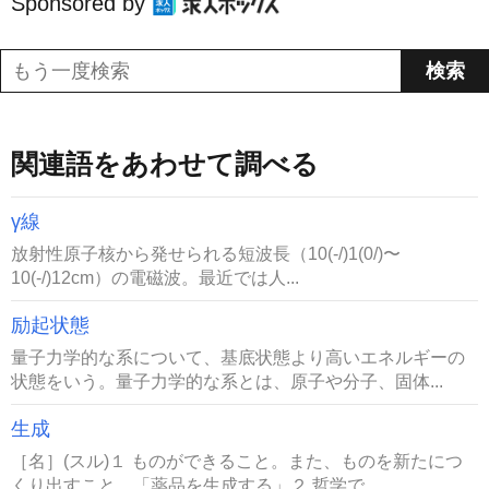
Sponsored by
関連語をあわせて調べる
γ線
放射性原子核から発せられる短波長（10(-/)1(0/)〜
10(-/)12cm）の電磁波。最近では人...
励起状態
量子力学的な系について、基底状態より高いエネルギーの
状態をいう。量子力学的な系とは、原子や分子、固体...
生成
［名］(スル)１ ものができること。また、ものを新たにつ
くり出すこと。「薬品を生成する」２ 哲学で、...