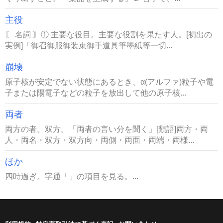
主役
〘 名詞 〙① 主要な役目。主要な役割を果たす人。[初出の
実例]「御召御服御装束御手道具筆墨紙等一切...
崩壊
原子核が安定でない状態にあるとき、α(アルファ)粒子や電
子または陽電子などの粒子を放出して他の原子核...
両者
両方の者。双方。「両者の言い分を聞く」[類語]両方・両
人・両名・双方・双方向・両側・両面・両端・両様...
ほか
四時過ぎ。字通「」の項目を見る。...