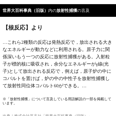
世界大百科事典（旧版）
内の
放射性捕獲
の言及
【核反応】より
…これら2種類の反応は発熱反応で，放出される大き
なエネルギーが動力などに利用される。原子力に関
係深いもう一つの反応に
放射性捕獲
がある。入射粒
子が標的核に吸収され，余分なエネルギーがγ線(光
子)として放出される反応で，例えば，原子炉の中に
コバルトを置けば，炉の中の中性子を放射性捕獲し
て放射性同位体コバルト60ができる。…
※「放射性捕獲」について言及している用語解説の一部を掲載して
います。
出典｜
株式会社平凡社「世界大百科事典（旧版）」