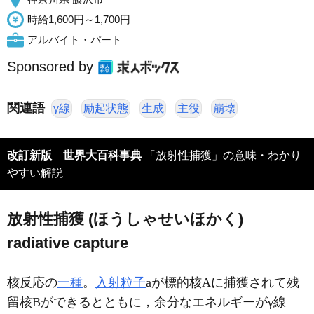
時給1,600円～1,700円
アルバイト・パート
Sponsored by
関連語
γ線
励起状態
生成
主役
崩壊
改訂新版 世界大百科事典
「放射性捕獲」の意味・わかり
やすい解説
放射性捕獲 (ほうしゃせいほかく)
radiative capture
核反応の
一種
。
入射粒子
aが標的核Aに捕獲されて残
留核Bができるとともに，余分なエネルギーがγ線