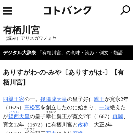
有栖川宮
（読み）アリスガワノミヤ
デジタル大辞泉
「有栖川宮」の意味・読み・例文・類語
ありすがわ‐の‐みや〔ありすがは‐〕【有
栖川宮】
四親王家
の一。
後陽成天皇
の皇子好仁
親王
が寛永2年
（1625）
高松宮
を創立したのに始まり、
一時
絶えた
ごさい
ゆきひと
が
後西
天皇
の皇子
幸仁
親王が寛文7年（1667）
再興
、
寛文12年（1672）に有栖川宮と
改称
。大正2年
たけひと