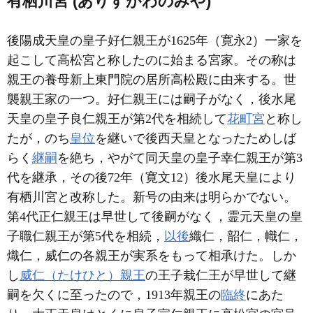
有栖川宮 (ありすがわのみや)
後陽成天皇の皇子好仁親王が1625年（寛永2）一家を
起こして高松宮と称したのに始まる宮家。その称は
親王の養母新上東門院の居所高松殿に由来する。世
襲親王家の一つ。好仁親王には嗣子がなく，後水尾
天皇の皇子良仁親王が第2代を相続して
花町宮
と称し
たが，のち
皇位
を継いで後西天皇となったためしば
らく
継嗣
を絶ち，やがて同天皇の皇子幸仁親王が第3
代を継承，その後72年（寛文12）後水尾天皇により
有栖川宮と改称した。新号の由来は明らかでない。
第4代正仁親王は早世して後嗣がなく，霊元天皇の皇
子職仁親王が第5代を相続，
以後
織仁，韶仁，幟仁，
熾仁，威仁の各親王が実系をもって相承けた。しか
し
威仁（たけひと）親王
の王子栽仁王が早世して継
嗣を欠くに至ったので，1913年親王の
臨終
にあた