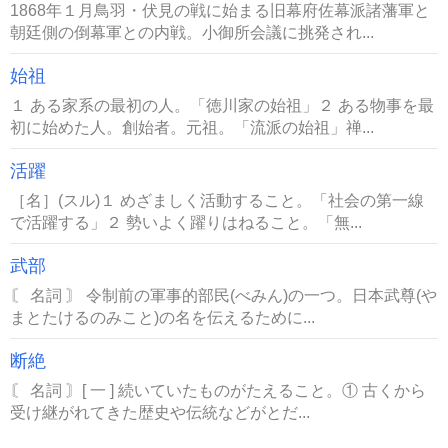
1868年１月鳥羽・伏見の戦に始まる旧幕府佐幕派諸藩軍と
朝廷側の倒幕軍との内戦。小御所会議に挑発され...
始祖
１ ある家系の最初の人。「徳川家の始祖」２ ある物事を最
初に始めた人。創始者。元祖。「流派の始祖」禅...
活躍
［名］(スル)１ めざましく活動すること。「社会の第一線
で活躍する」２ 勢いよく躍りはねること。「無...
武部
〘 名詞 〙 令制前の軍事的部民(べみん)の一つ。日本武尊(や
まとたけるのみこと)の名を伝えるために...
断絶
〘 名詞 〙[ 一 ] 続いていたものがたえること。① 古くから
受け継がれてきた歴史や伝統などがとだ...