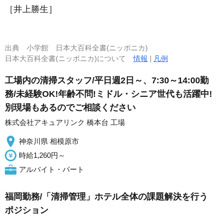
［井上勝生］
出典
小学館 日本大百科全書(ニッポニカ)
日本大百科全書(ニッポニカ)について
情報
|
凡例
工場内の清掃スタッフ/平日週2日～、7:30～14:00勤
務/未経験OK!年齢不問!ミドル・シニア世代も活躍中!
別現場もあるのでご相談ください
株式会社アキュアリンク 橋本台 工場
神奈川県 相模原市
時給1,260円～
アルバイト・パート
福岡勤務/「清掃管理」ホテル全体の課題解決を行う
ポジション