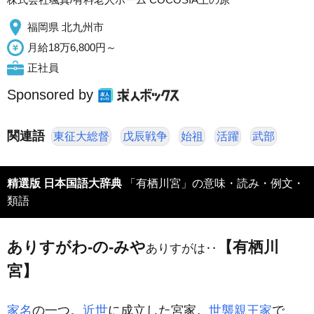
福岡県 北九州市
月給18万6,800円～
正社員
Sponsored by
関連語
東征大総督
戊辰戦争
始祖
活躍
武部
精選版 日本国語大辞典
「有栖川宮」の意味・読み・例文・
類語
ありすがわ‐の‐みや
【有栖川
ありすがは‥
宮】
家名
の一つ。
近世
に成立した宮家。
世襲親王家
で、