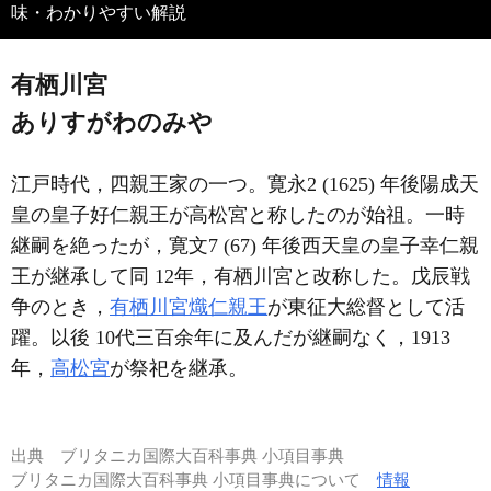
味・わかりやすい解説
有栖川宮
ありすがわのみや
江戸時代，四親王家の一つ。寛永2 (1625) 年後陽成天
皇の皇子好仁親王が高松宮と称したのが始祖。一時
継嗣を絶ったが，寛文7 (67) 年後西天皇の皇子幸仁親
王が継承して同 12年，有栖川宮と改称した。戊辰戦
争のとき，
有栖川宮熾仁親王
が東征大総督として活
躍。以後 10代三百余年に及んだが継嗣なく，1913
年，
高松宮
が祭祀を継承。
出典
ブリタニカ国際大百科事典 小項目事典
ブリタニカ国際大百科事典 小項目事典について
情報