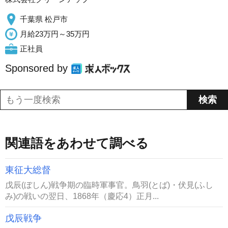
千葉県 松戸市
月給23万円～35万円
正社員
Sponsored by
関連語をあわせて調べる
東征大総督
戊辰(ぼしん)戦争期の臨時軍事官。鳥羽(とば)・伏見(ふし
み)の戦いの翌日、1868年（慶応4）正月...
戊辰戦争