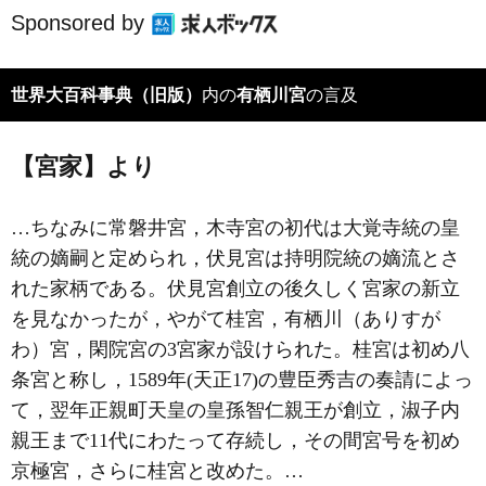
Sponsored by
世界大百科事典（旧版）
内の
有栖川宮
の言及
【宮家】より
…ちなみに常磐井宮，木寺宮の初代は大覚寺統の皇
統の嫡嗣と定められ，伏見宮は持明院統の嫡流とさ
れた家柄である。伏見宮創立の後久しく宮家の新立
を見なかったが，やがて
桂宮
，
有栖川（ありすが
わ）宮
，
閑院宮
の3宮家が設けられた。桂宮は初め八
条宮と称し，1589年(天正17)の豊臣秀吉の奏請によっ
て，翌年正親町天皇の皇孫智仁親王が創立，淑子内
親王まで11代にわたって存続し，その間宮号を初め
京極宮，さらに桂宮と改めた。…