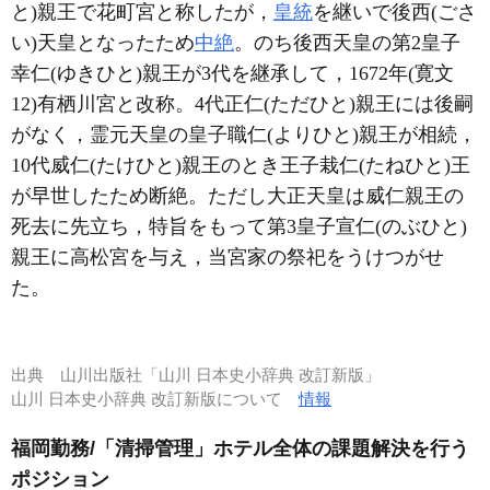
と)親王で花町宮と称したが，
皇統
を継いで後西(ごさ
い)天皇となったため
中絶
。のち後西天皇の第2皇子
幸仁(ゆきひと)親王が3代を継承して，1672年(寛文
12)有栖川宮と改称。4代正仁(ただひと)親王には後嗣
がなく，霊元天皇の皇子職仁(よりひと)親王が相続，
10代威仁(たけひと)親王のとき王子栽仁(たねひと)王
が早世したため断絶。ただし大正天皇は威仁親王の
死去に先立ち，特旨をもって第3皇子宣仁(のぶひと)
親王に高松宮を与え，当宮家の祭祀をうけつがせ
た。
出典
山川出版社「山川 日本史小辞典 改訂新版」
山川 日本史小辞典 改訂新版について
情報
福岡勤務/「清掃管理」ホテル全体の課題解決を行う
ポジション