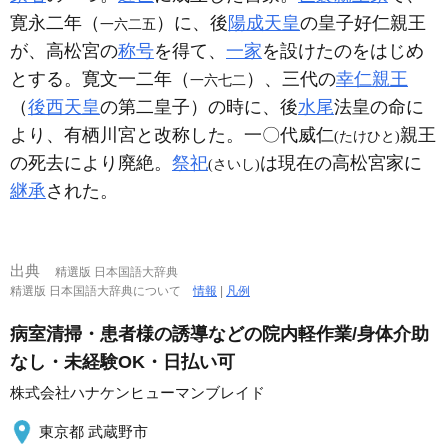
寛永二年（
）に、後
陽成天皇
の皇子好仁親王
一六二五
が、高松宮の
称号
を得て、
一家
を設けたのをはじめ
とする。寛文一二年（
）、三代の
幸仁親王
一六七二
（
後西天皇
の第二皇子）の時に、後
水尾
法皇の命に
より、有栖川宮と改称した。一〇代威仁
親王
(たけひと)
の死去により廃絶。
祭祀
は現在の高松宮家に
(さいし)
継承
された。
出典
精選版 日本国語大辞典
精選版 日本国語大辞典について
情報
|
凡例
病室清掃・患者様の誘導などの院内軽作業/身体介助
なし・未経験OK・日払い可
株式会社ハナケンヒューマンブレイド
東京都 武蔵野市