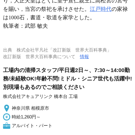
り，大正天皇はとくに皇子宣仁親王に高松宮の宮号
を賜い，当宮の祭祀を承けさせた。
江戸時代
の家禄
は1000石，書道・歌道を家学とした。
執筆者：
武部 敏夫
出典
株式会社平凡社「改訂新版 世界大百科事典」
改訂新版 世界大百科事典について
情報
工場内の清掃スタッフ/平日週2日～、7:30～14:00勤
務/未経験OK!年齢不問!ミドル・シニア世代も活躍中!
別現場もあるのでご相談ください
株式会社アキュアリンク 橋本台 工場
神奈川県 相模原市
時給1,260円～
アルバイト・パート