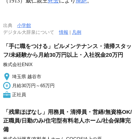
（1913）
威仁
親王
死去
により
廃絶
。
出典
小学館
デジタル大辞泉について
情報
|
凡例
「手に職をつける」ビルメンテナンス・清掃スタッ
フ/未経験から月給30万円以上・入社祝金20万円
株式会社ENIX
埼玉県 越谷市
月給30万円～65万円
正社員
「残業ほぼなし」用務員・清掃員・営繕/無資格OK/
正職員/日勤のみ/住宅型有料老人ホーム/社会保障完
備
株式会社颯真/有料老人ホーム COCOSIA上の原