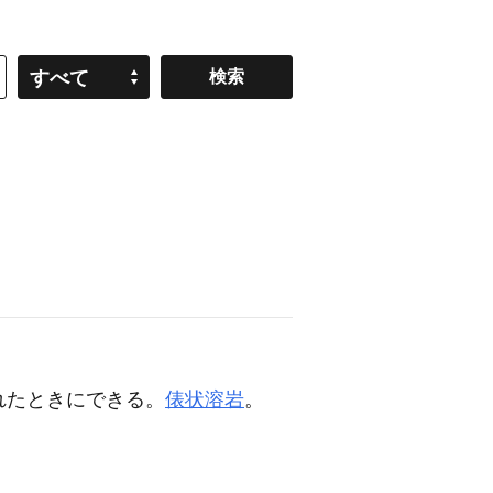
すべて
れたときにできる。
俵状溶岩
。