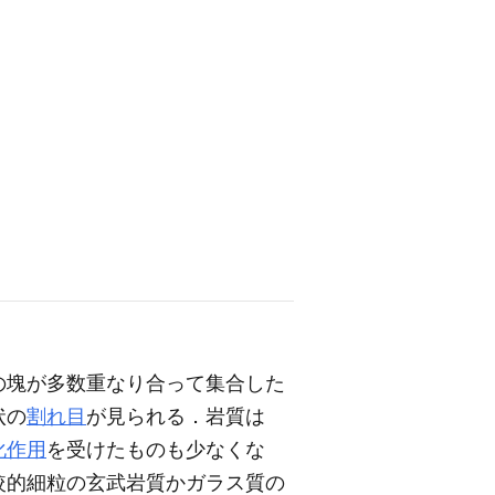
の塊が多数重なり合って集合した
状の
割れ目
が見られる．岩質は
化作用
を受けたものも少なくな
較的細粒の玄武岩質かガラス質の