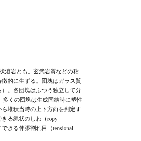
。俵状溶岩とも。玄武岩質などの粘
特徴的に生ずる。団塊はガラス質
る）。各団塊はふつう独立して分
いる。多くの団塊は生成固結時に塑性
から堆積当時の上下方向を判定す
る縄状のしわ（ropy
後にできる伸張割れ目（tensional