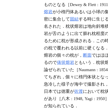
ものとなる［Dewey & Flett : 1911,
熔岩
が小楕円体あるいは小球の
密に集合して
固結
する時に生じ
名された．枕状熔岩は地向斜堆
岩が舌のように出て膨れ枕程度
るために枕が形成される．この
の枕で覆われる以前に硬くなる．この形状か
熔岩の個々の枕が，
断面
ではほ
るので
俵状熔岩
ともいう．枕状熔
論ぜられていた［Naumann : 
てちぎれ，個々に楕円体状となって
急冷した様子が海中で撮影され，海
日本では徳重が
佐渡
において枕状
があり［八木 : 1948, Yagi 
が知られている．