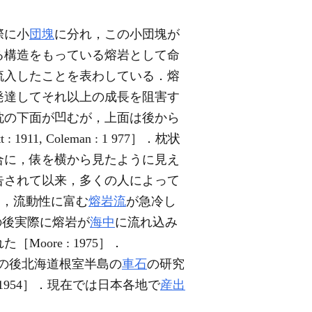
際に小
団塊
に分れ，この小団塊が
る構造をもっている熔岩として命
流入したことを表わしている．熔
発達してそれ以上の成長を阻害す
枕の下面が凹むが，上面は後から
 Coleman : 1 977］．枕状
合に，俵を横から見たように見え
告されて以来，多くの人によって
し，流動性に富む
熔岩流
が急冷し
の後実際に熔岩が
海中
に流れ込み
ore : 1975］．
．その後北海道根室半島の
車石
の研究
1, 1954］．現在では日本各地で
産出