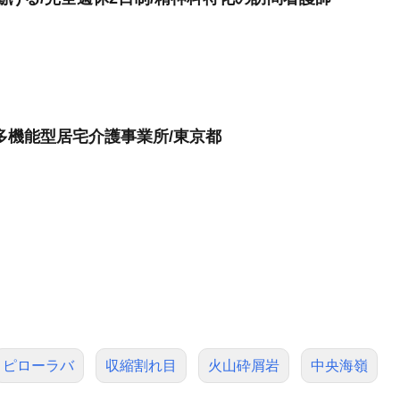
多機能型居宅介護事業所/東京都
ピローラバ
収縮割れ目
火山砕屑岩
中央海嶺