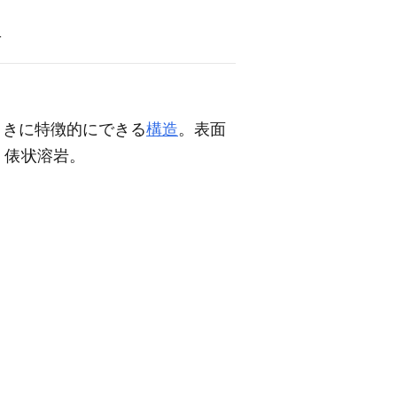
語
ときに特徴的にできる
構造
。表面
。俵状溶岩。