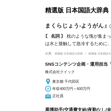
精選版 日本国語大辞典
まくらじょう‐ようがん
ま
〘 名詞 〙
枕のような塊が集まっ
は水と接触して急冷するために
出典
精選版 日本国語大辞典
精選版 日本国語
SNSコンテンツ企画・運用担当「
株式会社クイック
東京都 千代田区
年収400万円～600万円
正社員
看護助手/交通費支給/夜勤なし/