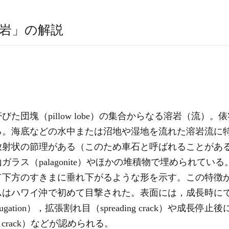
岩」の解説
た団塊（pillow lobe）の集合からなる溶岩（流）
る。海底などの水中または沼地や湿地を流れた溶岩流に
放射状の節理がある（このため車石と呼ばれることがあ
ラス（palagonite）やほかの堆積物で埋められて
て下方のすきまに垂れ下がるような形を示す。この特徴
はハワイ沖で初めて目撃された。表面には，成長時にでき
rugation），拡張割れ目（spreading crack）や成長停止
ion crack）などが認められる。