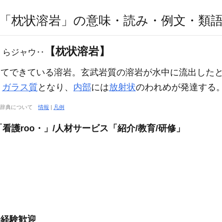
「枕状溶岩」の意味・読み・例文・類
【枕状溶岩】
くらジャウ‥
てできている溶岩。玄武岩質の溶岩が水中に流出した
、
ガラス質
となり、
内部
には
放射状
のわれめが発達する
大辞典について
情報
|
凡例
看護roo・」/人材サービス「紹介/教育/研修」
未経験歓迎