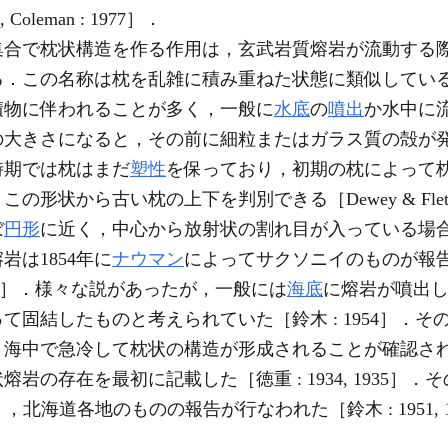
 Coleman : 1977］．
集合で枕状構造を作る作用は，玄武岩質熔岩が流動する
る．この名称は枕を乱雑に積み重ねた状態に類似してい
積物に伴われることが多く，一般に
水底
の
噴出
か水中に
の大きさになると，その前に細粒またはガラス質の殻が
時期では枕はまだ
塑性
を保っており，初期の枕によって
ら古い枕の上下を判別できる［Dewey & Flett : 1911,
ぼ
円形
に近く，中心から放射状の割れ目が入っている場
岩は1854年に
ナウマン
によってサクソニイのものが報
1854］．様々な説があったが，一般には
海底
に熔岩が噴出
固結したものと考えられていた［鈴木 : 1954］．そ
中で急冷して枕状の構造が形成されることが確認された［Mo
熔岩の存在を最初に記載した［徳重 : 1934, 1935］
: 1950］，北海道各地のものの報告が行なわれた［鈴木 : 195