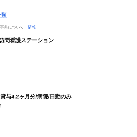
分類
学事典について
情報
/訪問看護ステーション
賞与4.2ヶ月分/病院/日勤のみ
院