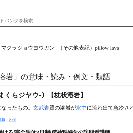
）マクラジョウヨウガン
（その他表記）pillow lava
溶岩」の意味・読み・例文・類語
まくらジヤウ‐〕【枕状溶岩】
重なったもの。
玄武岩
質の溶岩が
水中
に流れ出て急冷さ
情報
|
凡例
働ける/完全週休2日制/精神科特化の訪問看護師