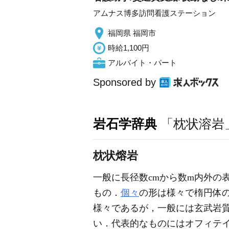
アムナス博多訪問看護ステーション
福岡県 福岡市
時給1,100円
アルバイト・パート
Sponsored by
岩石学辞典
「枕状溶岩
枕状熔岩
一般に長径数cmから数m内外の
もの．
個々
の形は様々で楕円体
様々であるが，一般には玄武岩
い．代表的なものにはオフィテ