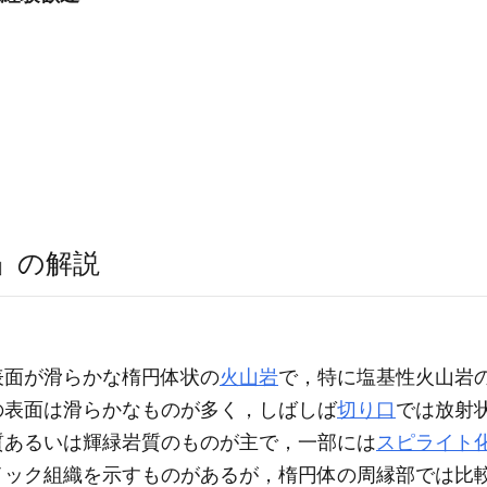
」の解説
表面が滑らかな楕円体状の
火山岩
で，特に塩基性火山岩
の表面は滑らかなものが多く，しばしば
切り口
では放射
質あるいは輝緑岩質のものが主で，一部には
スピライト
イック組織を示すものがあるが，楕円体の周縁部では比