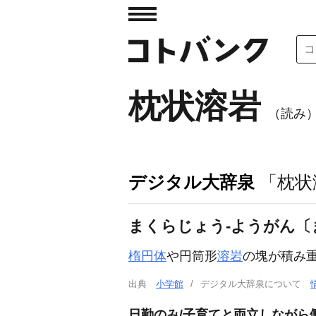
枕状溶岩
（読み
デジタル大辞泉
「枕状
まくらじょう‐ようがん〔
楕円体
や円筒形
溶岩
の塊が積み
出典
小学館
デジタル大辞泉について
日勤のみ/子育てと両立しながら