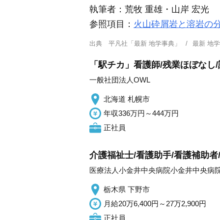
執筆者：
荒牧 重雄・山岸 宏光
参照項目：
火山砕屑岩と溶岩の
出典
平凡社「最新 地学事典」
最新 地
「駅チカ」看護師/残業ほぼなし
一般社団法人OWL
北海道 札幌市
年収336万円～444万円
正社員
介護福祉士/看護助手/看護補助者/
医療法人小金井中央病院小金井中央病
栃木県 下野市
月給20万6,400円～27万2,900円
正社員