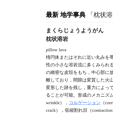
最新 地学事典
「枕状溶
まくらじょうようがん
枕状溶岩
pillow lava
楕円体またはそれに近い丸みを帯び
性の小さな溶岩流に多くみられ
の緻密な皮殻をもち，中心部に
離しており，間隙は変質した火山ガ
変形した跡を残し，重力によっ
ることが可能。形成のメカニズム
wrinkle），
コルゲーション
（cor
crack），収縮割れ目（contract