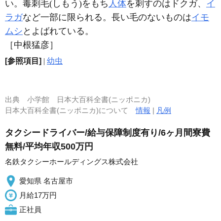
い。毒刺毛(しもう)をもち
人体
を刺すのはドクガ、
イ
ラガ
など一部に限られる。長い毛のないものは
イモ
ムシ
とよばれている。
［中根猛彦］
[参照項目]
|
幼虫
出典
小学館 日本大百科全書(ニッポニカ)
日本大百科全書(ニッポニカ)について
情報
|
凡例
タクシードライバー/給与保障制度有り/6ヶ月間寮費
無料/平均年収500万円
名鉄タクシーホールディングス株式会社
愛知県 名古屋市
月給17万円
正社員