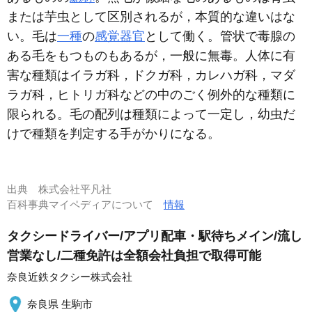
または芋虫として区別されるが，本質的な違いはな
い。毛は
一種
の
感覚器官
として働く。管状で毒腺の
ある毛をもつものもあるが，一般に無毒。人体に有
害な種類はイラガ科，ドクガ科，カレハガ科，マダ
ラガ科，ヒトリガ科などの中のごく例外的な種類に
限られる。毛の配列は種類によって一定し，幼虫だ
けで種類を判定する手がかりになる。
出典
株式会社平凡社
百科事典マイペディアについて
情報
タクシードライバー/アプリ配車・駅待ちメイン/流し
営業なし/二種免許は全額会社負担で取得可能
奈良近鉄タクシー株式会社
奈良県 生駒市