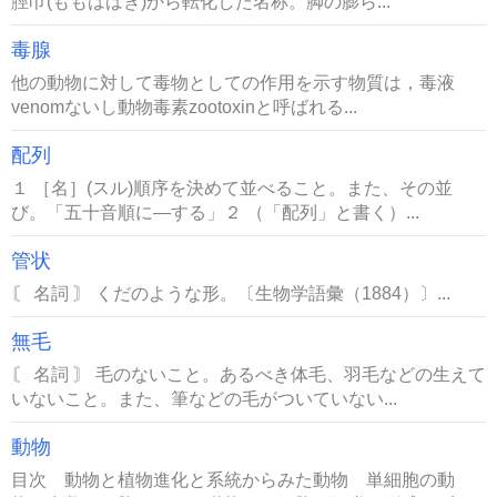
脛巾(ももはばき)から転化した名称。脚の膨ら...
毒腺
他の動物に対して毒物としての作用を示す物質は，毒液
venomないし動物毒素zootoxinと呼ばれる...
配列
１ ［名］(スル)順序を決めて並べること。また、その並
び。「五十音順に―する」２ （「配列」と書く）...
管状
〘 名詞 〙 くだのような形。〔生物学語彙（1884）〕...
無毛
〘 名詞 〙 毛のないこと。あるべき体毛、羽毛などの生えて
いないこと。また、筆などの毛がついていない...
動物
目次 動物と植物進化と系統からみた動物 単細胞の動