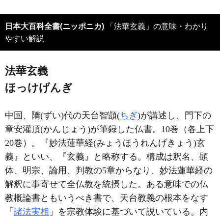
日本大百科全書(ニッポニカ)
「法華玄義」の意味・わかり
やすい解説
法華玄義
ほっけげんぎ
中国、隋(ずい)代の天台智顗(
ちぎ
)が講述し、門下の
章安灌頂(かんじょう)が筆録した仏書。10巻（各上下
20巻）。『妙法蓮華経(みょうほうれんげきょう)玄
義』といい、『玄義』と略称する。構成は釈名、顕
体、明宗、論用、判教の5章からなり、妙法蓮華経の
解釈に事寄せて全仏教を統摂した。ある意味での仏
教概論書ともいうべき書で、天台教義の根本をなす
「
諸法実相
」を宗教体験に基づいて説いている。内