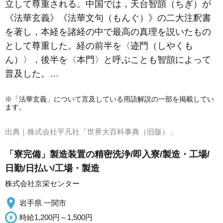
立して尊重される。中国では，天台
智顗
（ちぎ）が
《法華玄義》《法華文句（もんぐ）》の二大注釈書
を著し，本経を諸経の中で最高の真理を説いたもの
として尊重した。経の前半を〈迹門（しやくも
ん）〉，後半を〈本門〉と呼ぶことも智顗によって
普及した。…
※「法華玄義」について言及している用語解説の一部を掲載してい
ます。
出典｜
株式会社平凡社「世界大百科事典（旧版）」
「寮完備」製造装置の精密洗浄/即入寮/製造・工場/
日勤/日払い/工場・製造
株式会社京栄センター
岩手県 一関市
時給1,200円～1,500円