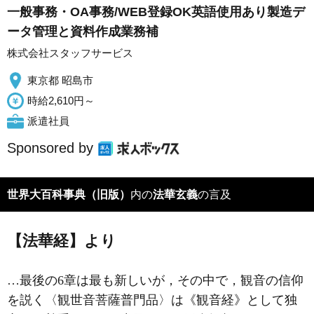
一般事務・OA事務/WEB登録OK英語使用あり製造デ
ータ管理と資料作成業務補
株式会社スタッフサービス
東京都 昭島市
時給2,610円～
派遣社員
Sponsored by
世界大百科事典（旧版）
内の
法華玄義
の言及
【法華経】より
…最後の6章は最も新しいが，その中で，
観音
の信仰
を説く〈観世音菩薩普門品〉は《観音経》として独