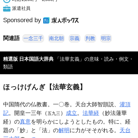
派遣社員
Sponsored by
関連語
一念三千
南北朝
宗義
判教
明宗
精選版 日本国語大辞典
「法華玄義」の意味・読み・例文・
類語
ほっけげんぎ【法華玄義】
中国隋代の仏教書。一〇巻。天台大師智顗説、
灌頂
記
。開皇一三年（
）
成立
。
法華経
（妙法蓮華
五九三
経）の
真意
を明らかにしようとしたもの。特に、経
題の「妙」と「法」の
解明
に力がそそがれる。
天台