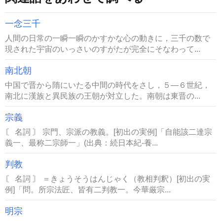
一念三千
人間の日常の一瞬一瞬のかすかな心の動きに，三千の数で
現された宇宙のいっさいのすがたが完全にそなわって...
南北朝
中国で晋から隋にいたる中間の時代をさし，５―６世紀，
南北に漢族と異民族の王朝が対立した。南朝は東晋の...
宗義
〘 名詞 〙 宗門、宗派の教義。[初出の実例]「自能該二達宗
義一、最称二宗師一」(出典：続日本紀‐養...
判教
〘 名詞 〙 ＝きょうそうはんじゃく（教相判釈）[初出の実
例]「問。所宗法匠、皆有二判教一。今華厳宗...
明宗