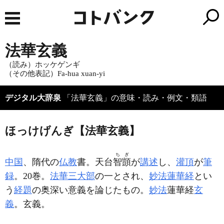
法華玄義
（読み）ホッケゲンギ
（その他表記）Fa-hua xuan-yi
デジタル大辞泉
「法華玄義」の意味・読み・例文・類語
ほっけげんぎ【法華玄義】
ちぎ
中国
、隋代の
仏教
書。天台
智顗
が
講述
し、
灌頂
が
筆
録
。20巻。
法華三大部
の一とされ、
妙法蓮華経
とい
う
経題
の奥深い意義を論じたもの。
妙法
蓮華経
玄
義
。玄義。