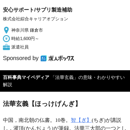
安心サポート/サプリ製造補助
株式会社綜合キャリアオプション
神奈川県 鎌倉市
時給1,600円～
派遣社員
Sponsored by
百科事典マイペディア
「法華玄義」の意味・わかりやすい
解説
法華玄義【ほっけげんぎ】
中国，南北朝の仏書。10巻。
智【ぎ】
(ちぎ)が講説
し，灌頂(かんぢょう)が筆録。法華三大部の一つとし