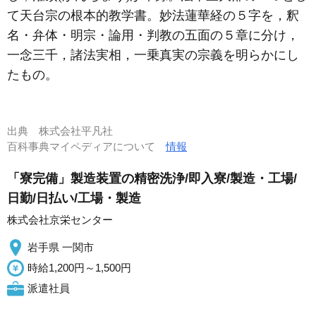
て天台宗の根本的教学書。妙法蓮華経の５字を，釈
名・弁体・明宗・論用・判教の五面の５章に分け，
一念三千，諸法実相，一乗真実の宗義を明らかにし
たもの。
出典
株式会社平凡社
百科事典マイペディアについて
情報
「寮完備」製造装置の精密洗浄/即入寮/製造・工場/
日勤/日払い/工場・製造
株式会社京栄センター
岩手県 一関市
時給1,200円～1,500円
派遣社員