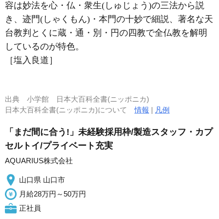
容は妙法を心・仏・衆生(しゅじょう)の三法から説
き、迹門(しゃくもん)・本門の十妙で細説、著名な天
台教判とくに蔵・通・別・円の四教で全仏教を解明
しているのが特色。
［塩入良道］
出典
小学館 日本大百科全書(ニッポニカ)
日本大百科全書(ニッポニカ)について
情報
|
凡例
「まだ間に合う!」未経験採用枠/製造スタッフ・カプ
セルトイ/プライベート充実
AQUARIUS株式会社
山口県 山口市
月給28万円～50万円
正社員