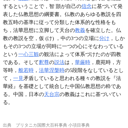
するということで，智 顗が自己の
信念
に基づいて発
表した仏教思想の綱要書。仏教のあらゆる教説を四
教五時の基準に従って分類した体系的な性格をも
ち，法華思想に立脚して天台の
教義
を確立した。仏
教の教説を空，仮 (け) ，中の3つの立場に
分け
，しか
もその3つの立場が同時に一つの心にそなわっている
という
一心三観
の観法によって体系づけたのが四教
である。そして
釈尊
の
説法
は，
華厳時
，鹿苑時，方
等時，
般若時
，
法華涅槃時
の5段階をなしているとし
て，
一見
矛盾していると思われる種々の教説を『法
華経』を基礎として統合した中国仏教思想の粋であ
る。中国，日本の
天台宗
の教義はこれに基づいてい
る。
出典
ブリタニカ国際大百科事典 小項目事典