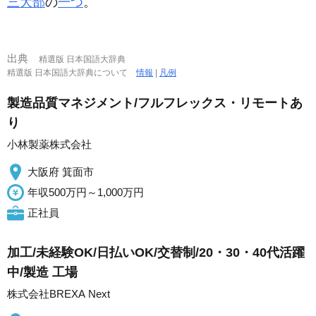
三大部
の
一つ
。
出典
精選版 日本国語大辞典
精選版 日本国語大辞典について
情報
|
凡例
製造品質マネジメント/フルフレックス・リモートあ
り
小林製薬株式会社
大阪府 箕面市
年収500万円～1,000万円
正社員
加工/未経験OK/日払いOK/交替制/20・30・40代活躍
中/製造 工場
株式会社BREXA Next