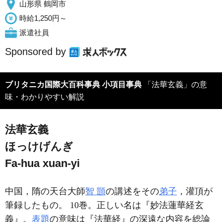
山形県 鶴岡市
時給1,250円～
派遣社員
Sponsored by
ブリタニカ国際大百科事典 小項目事典
「法華玄義」の意
味・わかりやすい解説
法華玄義
ほっけげんぎ
Fa-hua xuan-yi
中国，隋の天台大師
智 顗
の講述をその
弟子
，灌頂が
筆録したもの。 10巻。正しい名は『妙法蓮華経玄
義』。
表題
の意味は『法華経』の深遠な内容を総論