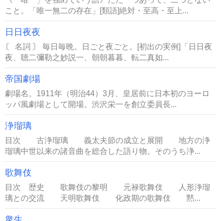
こと。「唯一無二の存在」[類語]絶対・至高・至上...
日日夜夜
〘 名詞 〙 毎日毎晩。日ごと夜ごと。[初出の実例]「日日夜
夜、聴二彌勒之妙説一、朝朝暮暮、転二真如...
帝国劇場
劇場名。1911年（明治44）3月、皇居前に日本初のヨーロ
ッパ風劇場として開場。渋沢栄一を創立委員長...
浄瑠璃
目次 古浄瑠璃 義太夫節の成立と展開 地方の浄
瑠璃中世以来の諸音曲を総合した語り物。そのうち浄...
歌舞伎
目次 歴史 歌舞伎の黎明 元禄歌舞伎 人形浄瑠
璃との交流 天明歌舞伎 化政期の歌舞伎 黙...
衆生