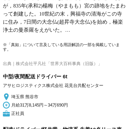
が，835年(承和2)楊梅（やまもも）宮の跡地をたまわ
って創建した。10世紀の末，興福寺の清海がこの寺
に住み，7日間の大念仏(超昇寺大念仏)を始め，極楽
浄土の曼荼羅をえがいた。…
※「真如」について言及している用語解説の一部を掲載していま
す。
出典｜
株式会社平凡社「世界大百科事典（旧版）」
中型/夜間配送ドライバー 6t
アサヒロジスティクス株式会社 花見台共配センター
埼玉県 熊谷市
月給31万8,145円～34万690円
正社員