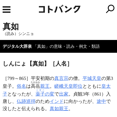
真如
（読み）シンニョ
デジタル大辞泉
「真如」の意味・読み・例文・類語
しんにょ【真如】［人名］
［799～865］平安初期の
真言宗
の僧。
平城天皇
の第3
たかおか
皇子。
俗名
は
高岳
親王
。
嵯峨天皇
即位
とともに
皇太
くすこ
子
となったが、
薬子
の変
で
出家
。貞観3年（861）入
唐し、
仏跡巡拝
のため
インド
に向かったが、
途中
で
没したと伝えられる。
真如親王
。