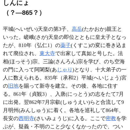
しんにょ
（？―865？）
平城(へいぜい)天皇の第3子、
高岳
(たかおか)親王と
いった。嵯峨(さが)天皇の即位とともに皇太子となっ
たが、810年（弘仁1）の
薬子
(くすこ)の変に巻き込ま
れて廃位され、
東大寺
で出家して真如と号した。法
相(ほっそう)宗、三論(さんろん)宗を学び、のち空海
の門に入って阿闍梨(あ
じゃり
)となり、十大弟子の一
人に数えられる。835年（承和2）平城(へいじょう)宮
の
旧地
を賜って新寺を建立。その後、各地に住す
る。861年（貞観3）、入唐(にっとう)の志をたて7月
に出発。翌862年7月宗叡(しゅうえい)らと合流して9
月明州(みんしゅう)に着く。各地を巡礼して864年、
長安の
西明寺
(さいみょうじ)に入る。ここで
密教
を学
ぶが、疑義・不明のこと少なくなかったので、つい