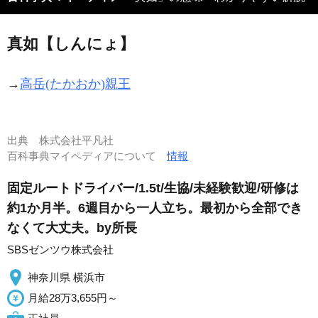
真如【しんにょ】
→
高岳(たかおか)親王
出典
株式会社平凡社
百科事典マイペディアについて
情報
固定ルートドライバー/1.5t/生協/未経験歓迎/研修は
約1か月半。6週目から一人立ち。最初から全部でき
なくて大丈夫。by所長
SBSゼンツウ株式会社
神奈川県 横浜市
月給28万3,655円～