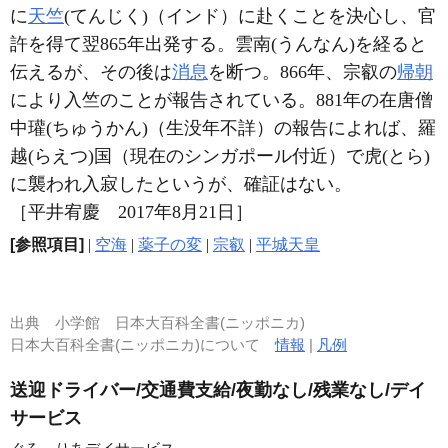
に
天竺
(てんじく)（インド）に赴くことを決心し、官
許を得て翌865年出発する。雲南(うんなん)を経ると
伝えるが、その後は
消息
を断つ。866年、宗叡の
帰朝
により入竺のことが報告されている。881年の在唐僧
中瓘(ちゅうかん)（生没年不詳）の報告によれば、羅
越(らえつ)国（現在のシンガポール付近）で虎(とら)
に襲われ入寂したというが、確証はない。
［平井宥慶 2017年8月21日］
[参照項目]
|
空海
|
薬子の変
|
宗叡
|
平城天皇
出典
小学館 日本大百科全書(ニッポニカ)
日本大百科全書(ニッポニカ)について
情報
|
凡例
送迎ドライバー/交通費支給/夜勤なし/残業なし/デイ
サービス