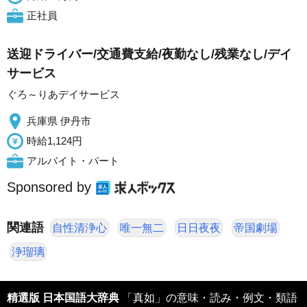
正社員
送迎ドライバー/交通費支給/夜勤なし/残業なし/デイ
サービス
ぐろ～りあデイサービス
兵庫県 伊丹市
時給1,124円
アルバイト・パート
Sponsored by
関連語
自性清浄心
唯一無二
日日夜夜
帝国劇場
浄瑠璃
精選版 日本国語大辞典
「真如」の意味・読み・例文・類語