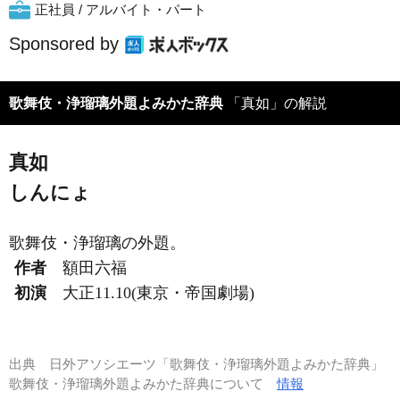
正社員 / アルバイト・パート
Sponsored by
歌舞伎・浄瑠璃外題よみかた辞典
「真如」の解説
真如
しんにょ
歌舞伎・浄瑠璃の外題。
作者
額田六福
初演
大正11.10(東京・帝国劇場)
出典
日外アソシエーツ「歌舞伎・浄瑠璃外題よみかた辞典」
歌舞伎・浄瑠璃外題よみかた辞典について
情報