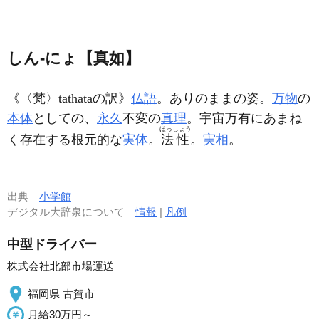
しん‐にょ【真如】
《〈梵〉tathatāの訳》
仏語
。ありのままの姿。
万物
の
本体
としての、
永久
不変の
真理
。宇宙万有にあまね
ほっしょう
く存在する根元的な
実体
。
法性
。
実相
。
出典
小学館
デジタル大辞泉について
情報
|
凡例
中型ドライバー
株式会社北部市場運送
福岡県 古賀市
月給30万円～