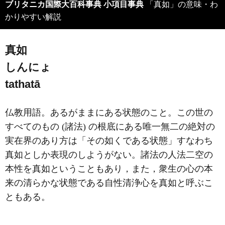
ブリタニカ国際大百科事典 小項目事典
「真如」の意味・わ
かりやすい解説
真如
しんにょ
tathatā
仏教用語。あるがままにある状態のこと。この世の
すべてのもの (諸法) の根底にある唯一無二の絶対の
実在界のあり方は「その如くである状態」すなわち
真如としか表現のしようがない。諸法の人法二空の
本性を真如ということもあり，また，衆生の心の本
来の清らかな状態である自性清浄心を真如と呼ぶこ
ともある。