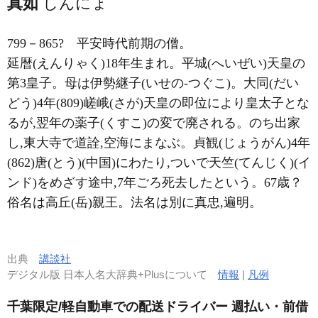
真如
しんにょ
799－865?
平安時代前期の僧。
延暦(えんりゃく)18年生まれ。平城(へいぜい)天皇の
第3皇子。母は伊勢継子(いせの-つぐこ)。大同(だい
どう)4年(809)嵯峨(さが)天皇の即位により皇太子とな
るが,翌年の薬子(くすこ)の変で廃される。のち出家
し,東大寺で道詮,空海にまなぶ。貞観(じょうがん)4年
(862)唐(とう)(中国)にわたり,ついで天竺(てんじく)(イ
ンド)をめざす途中,7年ごろ死去したという。67歳？
俗名は高丘(岳)親王。法名は別に真忠,遍明。
出典
講談社
デジタル版 日本人名大辞典+Plusについて
情報
|
凡例
千葉限定/軽自動車での配送ドライバー 週払い・前借