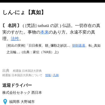
しん‐にょ【真如】
〘 名詞 〙
( [梵語] tathatā の訳 ) 仏語。一切存在の真
実のすがた。事物の
本来
のあり方。永遠不変の真
理。
法性
。
[初出の実例]「日日夜夜、聴
彌勒之妙説
、
朝朝暮暮
、転
真如
二
一
二
之法輪
」(出典：家伝（760頃）上)
一
出典
精選版 日本国語大辞典
精選版 日本国語大辞典について
情報
|
凡例
送迎ドライバー
株式会社セネック 西日本
福岡県 大野城市