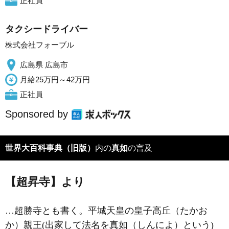
正社員
タクシードライバー
株式会社フォーブル
広島県 広島市
月給25万円～42万円
正社員
Sponsored by
世界大百科事典（旧版）
内の
真如
の言及
【超昇寺】より
…超勝寺とも書く。平城天皇の皇子高丘（たかお
か）親王(出家して法名を真如（しんによ）という)