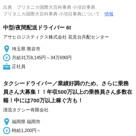
出典
ブリタニカ国際大百科事典 小項目事典
ブリタニカ国際大百科事典 小項目事典について
情報
中型/夜間配送ドライバー 6t
アサヒロジスティクス株式会社 花見台共配センター
埼玉県 熊谷市
月給31万8,145円～34万690円
正社員
タクシードライバー／業績好調のため、さらに乗務
員さん大募集！！年収500万以上の乗務員さん多数在
籍！中には700万以上稼ぐ方も！
清流タクシー有限会社
福岡県 福岡市
時給1,200円～