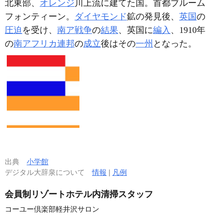
北東部、
オレンジ
川上流に建てた国。首都ブルーム
フォンティーン。
ダイヤモンド
鉱の発見後、
英国
の
圧迫
を受け、
南ア戦争
の
結果
、英国に
編入
、1910年
の
南アフリカ連邦
の
成立
後はその
一州
となった。
出典
小学館
デジタル大辞泉について
情報
|
凡例
会員制リゾートホテル内清掃スタッフ
コーユー倶楽部軽井沢サロン