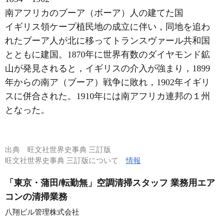
南アフリカのブーア（ボーア）人の建てた国
イギリス領ケープ植民地の成立に伴い，同地を追わ
れたブーア人が北に移ってトランスヴァール共和国
とともに建国。1870年に世界有数のダイヤモンド鉱
山が発見されると，イギリスの介入が強まり，1899
年からの南ア（ブーア）戦争に敗れ，1902年イギリ
スに併合された。1910年には南アフリカ連邦の１州
となった。
出典
旺文社世界史事典 三訂版
旺文社世界史事典 三訂版について
情報
「東京・蒲田/転勤無」空調清掃スタッフ 業務用エア
コンの清掃業務
八翔ビル管理株式会社