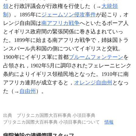
領
と行政評議会が行政権を行使した（→
大統領
制
）。1895年に
ジェームソン侵攻事件
が起こり，オ
レンジ自由国は
南アフリカ戦争
へといたるボーア人
とイギリス政府間の緊張関係に巻き込まれていっ
た。1899年に始まる南アフリカ戦争で，姉妹国トラ
ンスバール共和国の側についてイギリスと交戦。
1900年にイギリス軍に首都
ブルームフォンテーン
を
占領され，1902年5月に調印されたフェレーニヒンク
条約によりイギリス領植民地となった。1910年に南
アフリカ連邦が成立すると，
オレンジ自由州
となっ
た（→
自由州
）。
出典
ブリタニカ国際大百科事典 小項目事典
ブリタニカ国際大百科事典 小項目事典について
情報
病院施設の清掃管理スタッフ