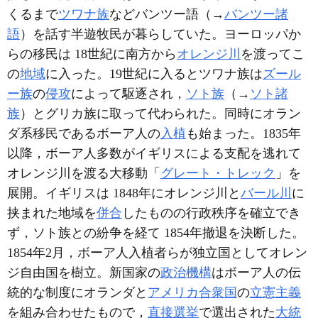
くるまで
ツワナ族
などバンツー語（→
バンツー諸
語
）を話す半遊牧民が暮らしていた。ヨーロッパか
らの移民は 18世紀に南方から
オレンジ川
を渡ってこ
の
地域
に入った。19世紀に入るとツワナ族は
ズール
ー族
の
侵攻
によって駆逐され，
ソト族
（→
ソト諸
族
）とグリカ族に取って代わられた。同時にオラン
ダ系移民であるボーア人の
入植
も始まった。1835年
以降，ボーア人多数がイギリスによる支配を逃れて
オレンジ川を渡る大移動「
グレート・トレック
」を
展開。イギリスは 1848年にオレンジ川と
バール川
に
挟まれた地域を
併合
したものの行政秩序を確立でき
ず，ソト族との紛争を経て 1854年撤退を決断した。
1854年2月，ボーア人入植者らが独立国としてオレン
ジ自由国を樹立。新国家の
政治機構
はボーア人の伝
統的な制度にオランダと
アメリカ合衆国
の
立憲主義
を組み合わせたもので，
直接選挙
で選出された
大統