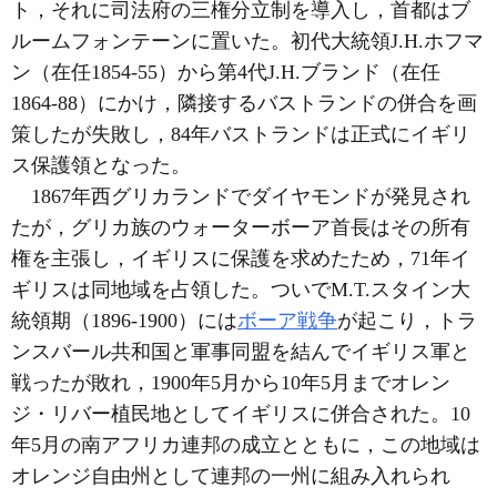
ト，それに司法府の三権分立制を導入し，首都はブ
ルームフォンテーンに置いた。初代大統領J.H.ホフマ
ン（在任1854-55）から第4代J.H.ブランド（在任
1864-88）にかけ，隣接するバストランドの併合を画
策したが失敗し，84年バストランドは正式にイギリ
ス保護領となった。
1867年西グリカランドでダイヤモンドが発見され
たが，グリカ族のウォーターボーア首長はその所有
権を主張し，イギリスに保護を求めたため，71年イ
ギリスは同地域を占領した。ついでM.T.スタイン大
統領期（1896-1900）には
ボーア戦争
が起こり，トラ
ンスバール共和国と軍事同盟を結んでイギリス軍と
戦ったが敗れ，1900年5月から10年5月までオレン
ジ・リバー植民地としてイギリスに併合された。10
年5月の南アフリカ連邦の成立とともに，この地域は
オレンジ自由州として連邦の一州に組み入れられ