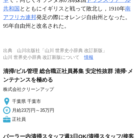
争
で，同じくオランダ系の姉妹国
トランスヴァール
共和国
とともにイギリスと戦って敗北し，1910年
南
アフリカ連邦
発足の際にオレンジ自由州となった。
95年自由州と改名された。
出典
山川出版社「山川 世界史小辞典 改訂新版」
山川 世界史小辞典 改訂新版について
情報
清掃/ビル管理 総合職正社員募集 安定性抜群 清掃·メ
ンテナンスを極める
株式会社クリーンアップ
千葉県 千葉市
月給23万円～35万円
正社員
パーラー内清掃スタッフ週3日OK/清掃スタッフ/接客