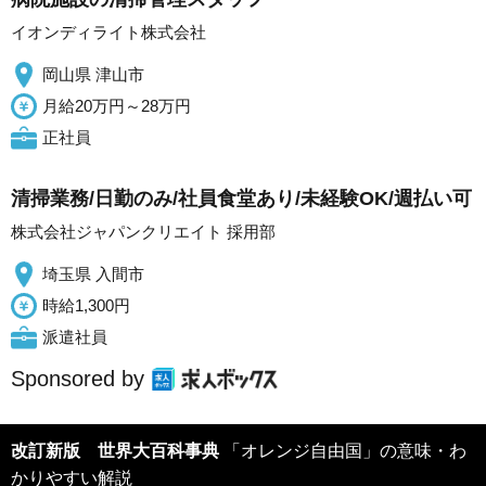
イオンディライト株式会社
岡山県 津山市
月給20万円～28万円
正社員
清掃業務/日勤のみ/社員食堂あり/未経験OK/週払い可
株式会社ジャパンクリエイト 採用部
埼玉県 入間市
時給1,300円
派遣社員
Sponsored by
改訂新版 世界大百科事典
「オレンジ自由国」の意味・わ
かりやすい解説