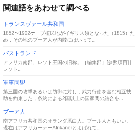
関連語をあわせて調べる
トランスヴァール共和国
1852〜1902ケープ植民地がイギリス領となった（1815）た
め，その地のブーア人が内陸にはいって...
バストランド
アフリカ南部、レソト王国の旧称。［編集部］[参照項目] |
レソト...
軍事同盟
第三国の攻撃あるいは防御に対し，武力行使を含む相互扶
助を約束した，条約による2国以上の国家間の結合を...
ブーア人
南アフリカ共和国のオランダ系白人。ブール人ともいい、
現在はアフリカーナーAfrikanerとよばれて...