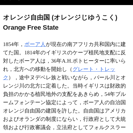
オレンジ自由国 (オレンジじゆうこく)
Orange Free State
1854年，
ボーア人
が現在の南アフリカ共和国内に建
てた国。1814年のイギリスのケープ植民地支配に反
対したボーア人は，36年A.H.ポトヒーターに率いら
れ，北方への移動を開始し（
グレート・トレッ
ク
），途中ヌデベレ族と戦いながら，バール川とオ
レンジ川の北方に定着した。当時イギリスは財政的
負担のかかる植民地外の支配をあきらめ，54年ブル
ームフォンテーン協定によって，ボーア人の自治国
オレンジ自由国の建国を許した。自由国はアメリカ
およびオランダの制度にならい，行政府として大統
領および行政審議会，立法府としてフォルクスラー