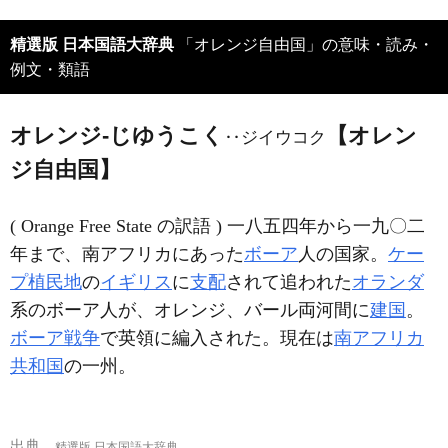
精選版 日本国語大辞典
「オレンジ自由国」の意味・読み・
例文・類語
オレンジ‐じゆうこく
【オレン
‥ジイウコク
ジ自由国】
( Orange Free State の訳語 ) 一八五四年から一九〇二
年まで、南アフリカにあった
ボーア
人の国家。
ケー
プ植民地
の
イギリス
に
支配
されて追われた
オランダ
系のボーア人が、オレンジ、バール両河間に
建国
。
ボーア戦争
で英領に編入された。現在は
南アフリカ
共和国
の一州。
出典
精選版 日本国語大辞典