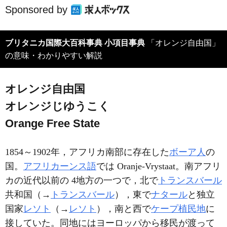
Sponsored by
ブリタニカ国際大百科事典 小項目事典
「オレンジ自由国」
の意味・わかりやすい解説
オレンジ自由国
オレンジじゆうこく
Orange Free State
1854～1902年，アフリカ南部に存在した
ボーア人
の
国。
アフリカーンス語
では Oranje-Vrystaat。南アフリ
カの近代以前の 4地方の一つで，北で
トランスバール
共和国（→
トランスバール
），東で
ナタール
と独立
国家
レソト
（→
レソト
），南と西で
ケープ植民地
に
接していた。同地にはヨーロッパから移民が渡って